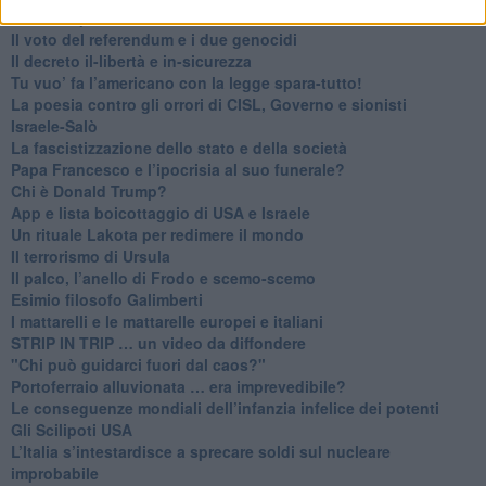
​Finale di partita?
​Il voto del referendum e i due genocidi
Il decreto il-libertà e in-sicurezza
Tu vuo’ fa l’americano con la legge spara-tutto!
La poesia contro gli orrori di CISL, Governo e sionisti
Israele-Salò
​La fascistizzazione dello stato e della società
Papa Francesco e l’ipocrisia al suo funerale?
​Chi è Donald Trump?
App e lista boicottaggio di USA e Israele
​Un rituale Lakota per redimere il mondo
Il terrorismo di Ursula
​Il palco, l’anello di Frodo e scemo-scemo
Esimio filosofo Galimberti
​I mattarelli e le mattarelle europei e italiani
​STRIP IN TRIP … un video da diffondere
"Chi può guidarci fuori dal caos?"
​Portoferraio alluvionata … era imprevedibile?
Le conseguenze mondiali dell’infanzia infelice dei potenti
​Gli Scilipoti USA
L’Italia s’intestardisce a sprecare soldi sul nucleare
improbabile