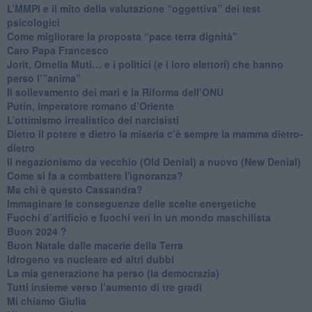
​L’MMPI e il mito della valutazione “oggettiva” dei test
psicologici
Come migliorare la proposta “pace terra dignità”
Caro Papa Francesco
​Jorit, Ornella Muti… e i politici (e i loro elettori) che hanno
perso l’”anima”
​Il sollevamento dei mari e la Riforma dell’ONU
Putin, imperatore romano d’Oriente
​L’ottimismo irrealistico dei narcisisti
​Dietro il potere e dietro la miseria c’è sempre la mamma dietro-
dietro
Il negazionismo da vecchio (Old Denial) a nuovo (New Denial)
Come si fa a combattere l'ignoranza?
Ma chi è questo Cassandra?
Immaginare le conseguenze delle scelte energetiche
​Fuochi d’artificio e fuochi veri in un mondo maschilista
Buon 2024 ?
​Buon Natale dalle macerie della Terra
​Idrogeno vs nucleare ed altri dubbi
​La mia generazione ha perso (la democrazia)
​Tutti insieme verso l’aumento di tre gradi
Mi chiamo Giulia