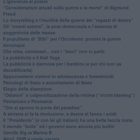
L’ignoranza al potere
​“Considerazioni attuali sulla guerra e la morte" di Sigmund
Freud
​Lo storytelling e l’inutilità della guerra dei “ragazzi di destra”
​Gli “eventi esterni”, la post-democrazia e l’assenza di
soggettività delle masse
​Il populismo di “Bibi” per l’Occidente: portare la guerra
dovunque
​Che roba, contessa!... con i “fasci” non ci parlo
La pubblicità e il Kali Yuga
​La pubblicità è dannosa per i bambini (e per chi non sa
decodificarla)
​Appuntamenti violenti in adolescenza e femminicidi
​Psicologi di Stato e autoritarismo di Stato
Elogio della diserzione
“Odiatori” e colpevolizzazione della vittima (“victim blaming”)
​Patriarcato e Piromania
"Ora si aprono le porte del paradiso"
​A sinistra si fa la rivoluzione, a destra si fanno i soldi
​Il “Presidente” (e con lei gli italiani) ha una bella faccia tosta
​Il mondo “bolle” ed i governi sono ancora più bolliti
​Gentile Sig.ra Marina B
​Alcol, GHB e triade oscura