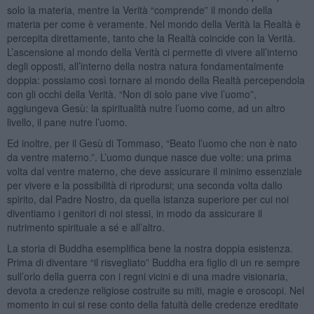
solo la materia, mentre la Verità “comprende” il mondo della
materia per come è veramente. Nel mondo della Verità la Realtà è
percepita direttamente, tanto che la Realtà coincide con la Verità.
L’ascensione al mondo della Verità ci permette di vivere all’interno
degli opposti, all’interno della nostra natura fondamentalmente
doppia: possiamo così tornare al mondo della Realtà percependola
con gli occhi della Verità. “Non di solo pane vive l’uomo”,
aggiungeva Gesù: la spiritualità nutre l’uomo come, ad un altro
livello, il pane nutre l’uomo.
Ed inoltre, per il Gesù di Tommaso, “Beato l’uomo che non è nato
da ventre materno.”. L’uomo dunque nasce due volte: una prima
volta dal ventre materno, che deve assicurare il minimo essenziale
per vivere e la possibilità di riprodursi; una seconda volta dallo
spirito, dal Padre Nostro, da quella istanza superiore per cui noi
diventiamo i genitori di noi stessi, in modo da assicurare il
nutrimento spirituale a sé e all’altro.
La storia di Buddha esemplifica bene la nostra doppia esistenza.
Prima di diventare “il risvegliato” Buddha era figlio di un re sempre
sull’orlo della guerra con i regni vicini e di una madre visionaria,
devota a credenze religiose costruite su miti, magie e oroscopi. Nel
momento in cui si rese conto della fatuità delle credenze ereditate