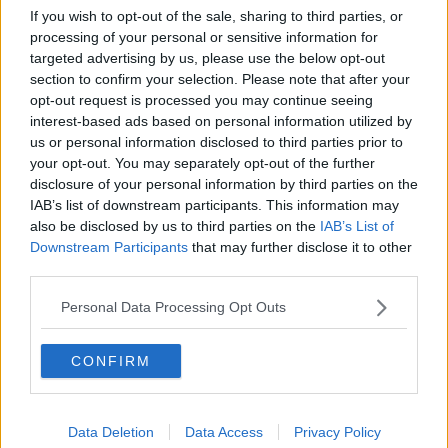
​Cop 30, uragani e riconversione delle spese militari
If you wish to opt-out of the sale, sharing to third parties, or
La responsabilità storica della morte sulla terra
processing of your personal or sensitive information for
PTSD e suicidi svelano l’intento suicidario della guerra e
targeted advertising by us, please use the below opt-out
dell’ignoranza
section to confirm your selection. Please note that after your
Il Wenzi e la decadenza verso la guerra e la morte
opt-out request is processed you may continue seeing
​Il tecno-fascismo e i suoi nemici delusi
interest-based ads based on personal information utilized by
​I comici e il vittimismo paranoideo al potere
us or personal information disclosed to third parties prior to
​La virtù secondo Confucio e Xi (seconda parte)
Le Pax imperiali e Tianxia (prima parte)
your opt-out. You may separately opt-out of the further
Un mondo condiviso a misura di bambino
disclosure of your personal information by third parties on the
​Un chiarimento, Chris Hedges e qualche domanda
IAB’s list of downstream participants. This information may
Il velleitarismo di Trump, dell’UE e di Darwin
also be disclosed by us to third parties on the
IAB’s List of
​Karen Horney e il ponte sullo Stretto
Downstream Participants
that may further disclose it to other
​I bulli vanno isolati
third parties.
L’invertebrata von der Leyen e il Lula-risk
Trump soffre, la Corte dell'Aia è viva
Personal Data Processing Opt Outs
​Il Nobel per la pace a Trump o all’Albanese? Questo è il
problema!
CONFIRM
​Alessandro Orsini e la tetrade oscura del sionismo
​Hilsenrath e le 9 omotipie tra Nazismo, Sionismo e
Americanismo" (4^ parte)
​Il terrore di Netanyahu e la strategia della tensione
Data Deletion
Data Access
Privacy Policy
Il mito della democratica Israele (prima parte)