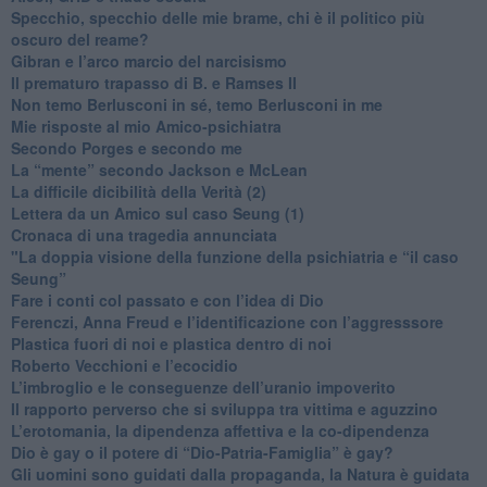
​Specchio, specchio delle mie brame, chi è il politico più
oscuro del reame?
​Gibran e l’arco marcio del narcisismo
​Il prematuro trapasso di B. e Ramses II
​Non temo Berlusconi in sé, temo Berlusconi in me
​Mie risposte al mio Amico-psichiatra
​Secondo Porges e secondo me
​La “mente” secondo Jackson e McLean
La difficile dicibilità della Verità (2)
​Lettera da un Amico sul caso Seung (1)
​Cronaca di una tragedia annunciata
"​La doppia visione della funzione della psichiatria e “il caso
Seung”
​Fare i conti col passato e con l’idea di Dio
​Ferenczi, Anna Freud e l’identificazione con l’aggresssore
Plastica fuori di noi e plastica dentro di noi
​Roberto Vecchioni e l’ecocidio
​L’imbroglio e le conseguenze dell’uranio impoverito
​Il rapporto perverso che si sviluppa tra vittima e aguzzino
L’erotomania, la dipendenza affettiva e la co-dipendenza
​Dio è gay o il potere di “Dio-Patria-Famiglia” è gay?
​Gli uomini sono guidati dalla propaganda, la Natura è guidata