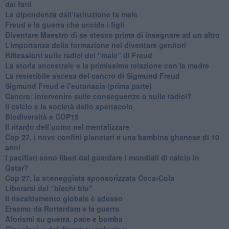
dai fatti
La dipendenza dall’istituzione fa male
​Freud e la guerra che uccide i figli
​Diventare Maestro di se stesso prima di insegnare ad un altro
L’importanza della formazione nel diventare genitori
Riflessioni sulle radici del “male” di Freud
​La storia ancestrale e la primissima relazione con la madre
​La resistibile ascesa del cancro di Sigmund Freud
Sigmund Freud e l’eutanasia (prima parte)
Cancro: intervenire sulle conseguenze o sulle radici?
​Il calcio e la società dello spettacolo
Biodiversità e COP15
​Il ritardo dell’uomo nel mentalizzare
​Cop 27, i nove confini planetari e una bambina ghanese di 10
anni
​I pacifisti sono liberi dal guardare i mondiali di calcio in
Qatar?
​Cop 27, la sceneggiata sponsorizzata Coca-Cola
​Liberarsi dei “biechi blu”
Il riscaldamento globale è adesso
​Erasmo da Rotterdam e la guerra
​Aforismi su guerra, pace e bomba
Cingolani o del disastro ecologico