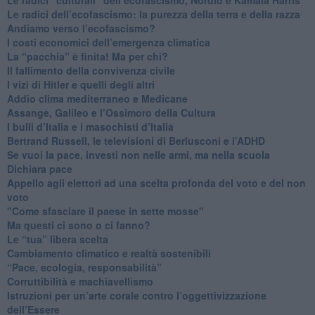
Le radici dell’ecofascismo: la purezza della terra e della razza
Andiamo verso l’ecofascismo?
I costi economici dell’emergenza climatica
​La “pacchia” è finita! Ma per chi?
​Il fallimento della convivenza civile
​I vizi di Hitler e quelli degli altri
Addio clima mediterraneo e Medicane
​Assange, Galileo e l’Ossimoro della Cultura
​I bulli d’Italia e i masochisti d’Italia
​Bertrand Russell, le televisioni di Berlusconi e l’ADHD
​Se vuoi la pace, investi non nelle armi, ma nella scuola
​Dichiara pace
​Appello agli elettori ad una scelta profonda del voto e del non
voto
"Come sfasciare il paese in sette mosse"
​Ma questi ci sono o ci fanno?
​Le “tua” libera scelta
Cambiamento climatico e realtà sostenibili
“Pace, ecologia, responsabilità”
​Corruttibilità e machiavellismo
Istruzioni per un’arte corale contro l’oggettivizzazione
dell’Essere