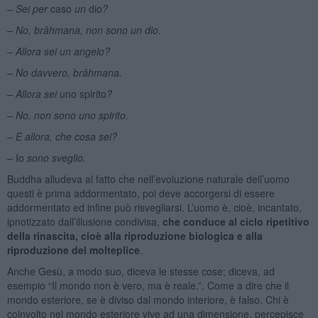
– Sei per
caso
un
dio
?
– No, brâhmana, non sono un dio.
– Allora sei un angelo?
– No davvero, brâhmana.
– Allora sei
uno spirito
?
– No, non sono uno spirito.
– E allora, che cosa sei?
–
Io
sono sveglio.
Buddha alludeva al fatto che nell’evoluzione naturale dell’uomo
questi è prima addormentato, poi deve accorgersi di essere
addormentato ed infine può risvegliarsi. L’uomo è, cioè, incantato,
ipnotizzato dall’illusione condivisa,
che conduce al ciclo ripetitivo
della rinascita, cioè alla riproduzione biologica e alla
riproduzione del molteplice
.
Anche Gesù, a modo suo, diceva le stesse cose; diceva, ad
esempio “Il mondo non è vero, ma è reale.”. Come a dire che il
mondo esteriore, se è diviso dal mondo interiore, è falso. Chi è
coinvolto nel mondo esteriore vive ad una dimensione, percepisce