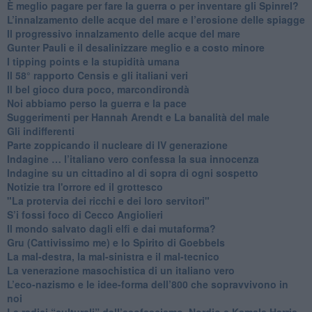
È meglio pagare per fare la guerra o per inventare gli Spinrel?
​L’innalzamento delle acque del mare e l’erosione delle spiagge
​Il progressivo innalzamento delle acque del mare
​Gunter Pauli e il desalinizzare meglio e a costo minore
I tipping points e la stupidità umana
​Il 58° rapporto Censis e gli italiani veri
​Il bel gioco dura poco, marcondirondà
Noi abbiamo perso la guerra e la pace
Suggerimenti per Hannah Arendt e La banalità del male
​Gli indifferenti
Parte zoppicando il nucleare di IV generazione
​Indagine … l’italiano vero confessa la sua innocenza
Indagine su un cittadino al di sopra di ogni sospetto
Notizie tra l'orrore ed il grottesco
"La protervia dei ricchi e dei loro servitori"
S’i fossi foco di Cecco Angiolieri
​Il mondo salvato dagli elfi e dai mutaforma?
Gru (Cattivissimo me) e lo Spirito di Goebbels
​La mal-destra, la mal-sinistra e il mal-tecnico
​La venerazione masochistica di un italiano vero
​L’eco-nazismo e le idee-forma dell’800 che sopravvivono in
noi
​Le radici “culturali” dell’ecofascismo, Nordio e Kamala Harris