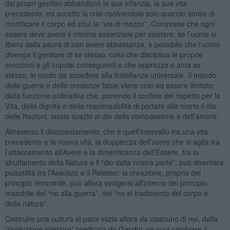
dai propri genitori abbandonò la sua infanzia, la sua vita
precedente, ed accettò la crisi risolvendola solo quando smise di
mortificare il corpo ed intuì la “via di mezzo”. Comprese che ogni
essere deve avere il minimo essenziale per esistere: se l’uomo si
libera dalla paura di non avere abbastanza, è possibile che l’uomo
divenga il genitore di se stesso, colui che disciplina le proprie
emozioni e gli impulsi conseguenti e che apprezza e ama se
stesso, in modo da accedere alla fratellanza universale. Il mondo
delle guerre e delle credenze fatue viene così ad essere limitato
dalla funzione ordinativa che, ponendo il confine del rispetto per la
Vita, della dignità e della responsabilità di portare alla morte il dio
delle Nazioni, lascia spazio al dio della compassione e dell’amore.
Attraverso il disincantamento, che è quell’intervallo tra una vita
precedente e la nuova vita, la doppiezza dell’uomo che si agita tra
l’attaccamento all’Avere e la dimenticanza dell’Essere, tra lo
sfruttamento della Natura e il “dio dalla nostra parte”, può diventare
pulsatilità tra l’Assoluto e il Relativo: la creazione, propria del
principio femminile, può allora svolgersi all’interno del principio
maschile del “no alla guerra”, del “no al tradimento del corpo e
della natura”.
Costruire una cultura di pace inizia allora da ciascuno di noi, dalla
“rivoluzione interiore” predicata da Gandhi: se vuoi cambiare il