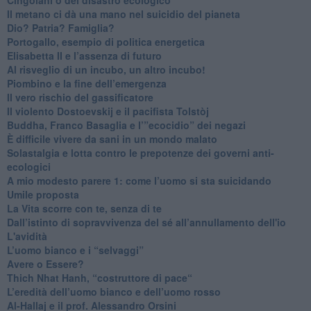
​Il metano ci dà una mano nel suicidio del pianeta
​Dio? Patria? Famiglia?
Portogallo, esempio di politica energetica
​Elisabetta II e l’assenza di futuro
Al risveglio di un incubo, un altro incubo!
​Piombino e la fine dell’emergenza
​Il vero rischio del gassificatore
​Il violento Dostoevskij e il pacifista Tolstòj
​Buddha, Franco Basaglia e l’”ecocidio” dei negazi
​È difficile vivere da sani in un mondo malato
Solastalgia e lotta contro le prepotenze dei governi anti-
ecologici
​A mio modesto parere 1: come l’uomo si sta suicidando
​Umile proposta
​La Vita scorre con te, senza di te
​Dall’istinto di sopravvivenza del sé all’annullamento dell'io
L'avidità
​L’uomo bianco e i “selvaggi”
​Avere o Essere?
​Thich Nhat Hanh, “costruttore di pace“
​L’eredità dell’uomo bianco e dell’uomo rosso
Al-Hallaj e il prof. Alessandro Orsini