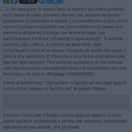
. —
Ho intenzione, in questo blog, di essere il più chiaro possibile,
ma il rischio di usare concetti o termini, che possono sembrare
specialistici, è comunque presente. La possibilità che quanto scrivo
ingeneri confusione piuttosto che comprensione può essere solo
prevenuta attraverso il dialogo con te che mi leggi, una
comunicazione tra di noi “attraverso il ragionamento”. Ti sollecito
pertanto, caro Lettore, a inviarmi dei feed-back, delle
comunicazioni circa al tuo essere d’accordo su quello che scrivo o
circa la mia mancanza di chiarezza o circa la tua avversione sulle
basi del ragionamento. Puoi pertanto contattarmi al mio indirizzo
mail (
adolfosantoro.elba@gmail.com
) o al mio telefono con una
telefonata o un sms su WhatsApp (3928695558).
Il titolo di questo blog “Disincantato” è ispirato ad uno degli episodi
contenuti tra i discorsi di Buddha dell’ Anguttara Nikaya.
Il bramino Dona vide il Buddha seduto sotto un albero e fu tanto
colpito dall’aura consapevole e serena che emanava, nonché dallo
splendore del suo aspetto, che gli chiese: