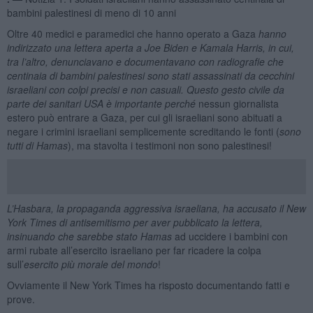
bambini palestinesi di meno di 10 anni
Oltre 40 medici e paramedici che hanno operato a Gaza
hanno
indirizzato una lettera aperta a Joe Biden e Kamala Harris, in cui,
tra l’altro, denunciavano e documentavano con radiografie che
centinaia di bambini palestinesi sono stati assassinati da cecchini
israeliani con colpi precisi e non casuali. Questo gesto civile da
parte dei sanitari USA è importante perché
nessun giornalista
estero può entrare a Gaza, per cui gli israeliani sono abituati a
negare i crimini israeliani semplicemente screditando le fonti (
sono
tutti di Hamas
), ma stavolta i testimoni non sono palestinesi!
L’Hasbara, la propaganda aggressiva israeliana, ha accusato il New
York Times di antisemitismo per aver pubblicato la lettera,
insinuando che sarebbe stato Hamas
ad uccidere i bambini con
armi rubate all’esercito israeliano per far ricadere la colpa
sull’
esercito più morale del mondo
!
Ovviamente il New York Times ha risposto documentando fatti e
prove.