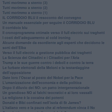
Tutti morimmo a stento (3)
Tutti morimmo a stento (2)
​Tutti morimmo a stento (1)
IL CORRIDOIO BLU il resoconto del convegno
Un manuale essenziale per seguire il CORRIDOIO BLU
Il corridoio blu
​Il cronoprogramma ottimale verso il full electric sui traghetti
​I costi dell’adeguamento al cold ironing
Alcune domande da esordiente agli esperti che decidono le
sorti dell’Elba
Verso il full electric a gestione pubblica dei traghetti​
​La Scienza dei Cittadini e i Cittadini per l’Aria
Trump e le sue guerre contro i deboli e contro la terra
​Le furbate elettorali della Meloni e la testardaggine
dell’opposizione
​Date loro l’Oscar al posto del Nobel per la Pace
L'umanizzazione dell'economia e della politica
​Dopo il diluvio dei NO: un patto intergenerazionale
​Un grandioso NO ai falchi teocratici e ai loro vassalli
La religione è la cocaina dei potenti
Donald e Bibi confinati nell’isola di St James?
L’italiano vero e la paura che al referendum vinca il No