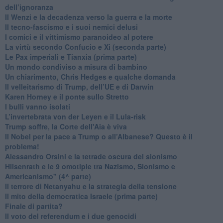
dell’ignoranza
Il Wenzi e la decadenza verso la guerra e la morte
​Il tecno-fascismo e i suoi nemici delusi
​I comici e il vittimismo paranoideo al potere
​La virtù secondo Confucio e Xi (seconda parte)
Le Pax imperiali e Tianxia (prima parte)
Un mondo condiviso a misura di bambino
​Un chiarimento, Chris Hedges e qualche domanda
Il velleitarismo di Trump, dell’UE e di Darwin
​Karen Horney e il ponte sullo Stretto
​I bulli vanno isolati
L’invertebrata von der Leyen e il Lula-risk
Trump soffre, la Corte dell'Aia è viva
​Il Nobel per la pace a Trump o all’Albanese? Questo è il
problema!
​Alessandro Orsini e la tetrade oscura del sionismo
​Hilsenrath e le 9 omotipie tra Nazismo, Sionismo e
Americanismo" (4^ parte)
​Il terrore di Netanyahu e la strategia della tensione
Il mito della democratica Israele (prima parte)
​Finale di partita?
​Il voto del referendum e i due genocidi