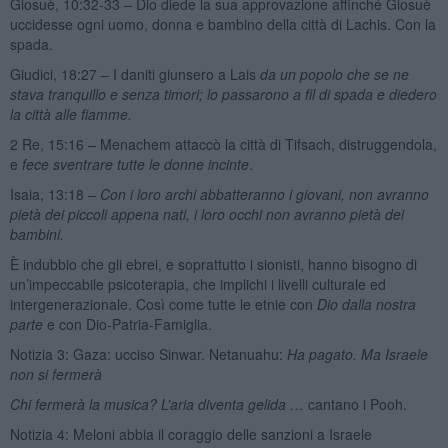
Giosuè, 10:32-33 – Dio diede la sua approvazione affinché Giosuè
uccidesse ogni uomo, donna e bambino della città di Lachis. Con la
spada.
Giudici, 18:27 – I daniti giunsero a Lais
da un popolo che se ne
stava tranquillo e senza timori; lo passarono a fil di spada e diedero
la città alle fiamme.
2 Re, 15:16 – Menachem attaccò la città di Tifsach, distruggendola,
e
fece sventrare tutte le donne incinte
.
Isaia, 13:18 –
Con i loro archi abbatteranno i giovani, non avranno
pietà dei piccoli appena nati, i loro occhi non avranno pietà dei
bambini.
È indubbio che gli ebrei, e soprattutto i sionisti, hanno bisogno di
un’impeccabile psicoterapia, che implichi i livelli culturale ed
intergenerazionale. Così come tutte le etnie con
Dio dalla nostra
parte
e con Dio-Patria-Famiglia.
Notizia 3: Gaza: ucciso Sinwar. Netanuahu:
Ha pagato.
Ma Israele
non si fermerà
Chi fermerà la musica? L’aria diventa gelida …
cantano i Pooh.
Notizia 4: Meloni abbia il coraggio delle sanzioni a Israele