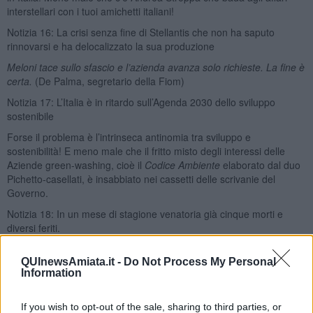
interstellari con i tuoi amichetti italiani!
Notizia 16: La crisi senza fine di Stellantis che non ha saputo
rinnovarsi e ha delocalizzato la sua produzione
Meloni tace sullo sfascio e l’azienda avanza solo richieste. La fine è
certa.
(De Palma, segretario della Fiom)
Notizia 17: L’Italia è in ritardo sull’Agenda 2030 dello sviluppo
sostenibile
Forse il problema è l’intrinseca antinomia tra sviluppo e
sostenibilità! E meno male che il fritto misto degli interessi delle
Aziende green-washing, cioè il
Codice Ambiente
elaborato dal duo
Pichetto-casellati, è insabbiato nei cassetti delle scrivanie del
Governo.
Notizia 18: In un mese di stagione venatoria già cinque morti e
diversi feriti.
Di questo passo i cacciatori batteranno il record della stagione
QUInewsAmiata.it -
Do Not Process My Personal
venatoria 2023-2024: 12 morti e 56 feriti.
Information
Notizia 19: Secondo un recente studio l’aspettativa della vita umana
alla nascita non crescerà nel XXI secolo
If you wish to opt-out of the sale, sharing to third parties, or