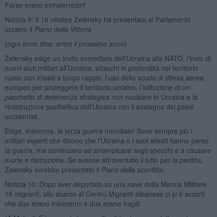
Forse erano extraterrestri!
Notizia 9: Il 16 ottobre Zelensky ha presentato al Parlamento
ucraino il
Piano della Vittoria
(ogni anno dice:
entro il prossimo anno
)
Zelensky esige un invito immediato dell’Ucraina alla NATO, l’invio di
nuovi aiuti militari all’Ucraina, attacchi in profondità nel territorio
russo con missili a lungo raggio, l’uso dello scudo di difesa aerea
europeo per proteggere il territorio ucraino, l’istituzione di un
pacchetto di deterrenza strategica non nucleare
in Ucraina e la
ricostruzione postbellica dell’Ucraina con il sostegno dei paesi
occidentali.
Esige, insomma, la terza guerra mondiale! Sono sempre più i
militari esperti che dicono che l’Ucraina e i suoi alleati hanno perso
la guerra, ma continuano ad arrampicarsi sugli specchi e a causare
morte e distruzione. Se avesse attraversato il lutto per la perdita,
Zelensky avrebbe presentato il
Piano della sconfitta
.
Notizia 10: Dopo aver deportato su una nave della Marina Militare
16 migranti, allo sbarco al Centro Migranti albanese ci si è accorti
che due erano minorenni e due erano
fragili