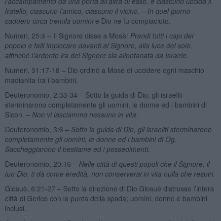
l’accampamento da una porta all’altra di esso, e ciascuno uccida il
fratello, ciascuno l’amico, ciascuno il vicino. – In quel giorno
caddero circa tremila uomini
e Dio ne fu compiaciuto
.
Numeri, 25:4 – Il Signore disse a Mosè
: Prendi tutti i capi del
popolo e falli impiccare davanti al Signore, alla luce del sole,
affinché l’ardente ira del Signore sia allontanata da Israele.
Numeri, 31:17-18 – Dio ordinò a Mosè di uccidere ogni maschio
madianita tra i bambini
.
Deuteronomio, 2:33-34 – Sotto la guida di Dio, gli israeliti
sterminarono completamente gli uomini, le donne ed i bambini di
Sicon.
– Non vi lasciammo nessuno in vita.
Deuteronomio, 3:6 –
Sotto la guida di Dio, gli israeliti sterminarono
completamente gli uomini, le donne ed i bambini di Og.
Saccheggiarono il bestiame ed i possedimenti.
Deuteronomio, 20:16 –
Nelle città di questi popoli che il Signore, il
tuo Dio, ti dà come eredità, non conserverai in vita nulla che respiri.
Giosuè, 6:21-27 – Sotto la direzione di Dio Giosuè distrusse l’intera
città di Gerico con la punta della spada; uomini, donne e bambini
inclusi.