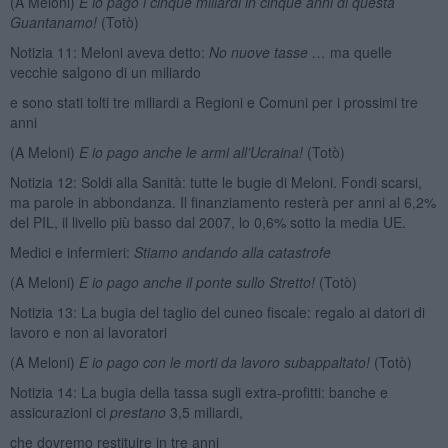
(A Meloni)
E io pago i cinque miliardi in cinque anni di questa
Guantanamo!
(Totò)
Notizia 11: Meloni aveva detto:
No nuove tasse …
ma quelle
vecchie salgono di un miliardo
e sono stati tolti tre miliardi a Regioni e Comuni per i prossimi tre
anni
(A Meloni)
E io pago anche le armi all’Ucraina!
(Totò)
Notizia 12: Soldi alla Sanità: tutte le bugie di Meloni. Fondi scarsi,
ma parole in abbondanza. Il finanziamento resterà per anni al 6,2%
del PIL, il livello più basso dal 2007, lo 0,6% sotto la media UE.
Medici e infermieri:
Stiamo andando alla catastrofe
(A Meloni)
E io pago anche il ponte sullo Stretto!
(Totò)
Notizia 13: La bugia del taglio del cuneo fiscale: regalo ai datori di
lavoro e non ai lavoratori
(A Meloni)
E io pago con le morti da lavoro subappaltato!
(Totò)
Notizia 14: La bugia della tassa sugli extra-profitti: banche e
assicurazioni ci
prestano
3,5 miliardi,
che dovremo restituire in tre anni