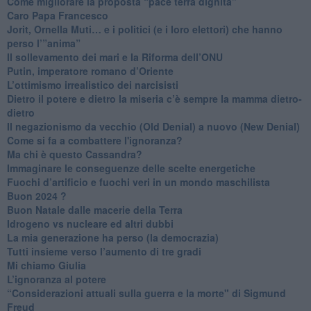
Come migliorare la proposta “pace terra dignità”
Caro Papa Francesco
​Jorit, Ornella Muti… e i politici (e i loro elettori) che hanno
perso l’”anima”
​Il sollevamento dei mari e la Riforma dell’ONU
Putin, imperatore romano d’Oriente
​L’ottimismo irrealistico dei narcisisti
​Dietro il potere e dietro la miseria c’è sempre la mamma dietro-
dietro
Il negazionismo da vecchio (Old Denial) a nuovo (New Denial)
Come si fa a combattere l'ignoranza?
Ma chi è questo Cassandra?
Immaginare le conseguenze delle scelte energetiche
​Fuochi d’artificio e fuochi veri in un mondo maschilista
Buon 2024 ?
​Buon Natale dalle macerie della Terra
​Idrogeno vs nucleare ed altri dubbi
​La mia generazione ha perso (la democrazia)
​Tutti insieme verso l’aumento di tre gradi
Mi chiamo Giulia
L’ignoranza al potere
​“Considerazioni attuali sulla guerra e la morte" di Sigmund
Freud