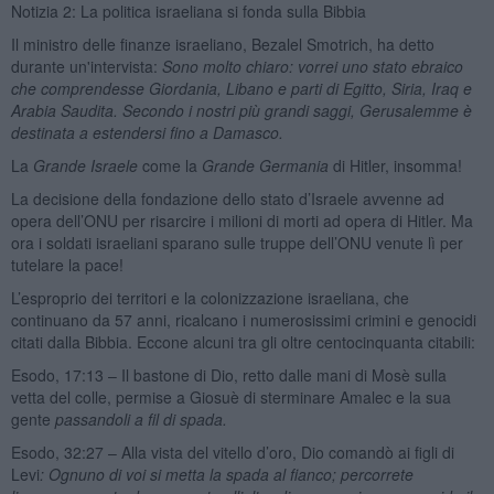
Notizia 2: La politica israeliana si fonda sulla Bibbia
Il ministro delle finanze israeliano, Bezalel Smotrich, ha detto
durante un'intervista:
Sono molto chiaro: vorrei uno stato ebraico
che comprendesse Giordania, Libano e parti di Egitto, Siria, Iraq e
Arabia Saudita. Secondo i nostri più grandi saggi, Gerusalemme è
destinata a estendersi fino a Damasco.
La
Grande Israele
come la
Grande Germania
di Hitler, insomma!
La decisione della fondazione dello stato d’Israele avvenne ad
opera dell’ONU per risarcire i milioni di morti ad opera di Hitler. Ma
ora i soldati israeliani sparano sulle truppe dell’ONU venute lì per
tutelare la pace!
L’esproprio dei territori e la colonizzazione israeliana, che
continuano da 57 anni, ricalcano i numerosissimi crimini e genocidi
citati dalla Bibbia. Eccone alcuni tra gli oltre centocinquanta citabili:
Esodo, 17:13 – Il bastone di Dio, retto dalle mani di Mosè sulla
vetta del colle, permise a Giosuè di sterminare Amalec e la sua
gente
passandoli a fil di spada.
Esodo, 32:27 – Alla vista del vitello d’oro, Dio comandò ai figli di
Levi
: Ognuno di voi si metta la spada al fianco; percorrete