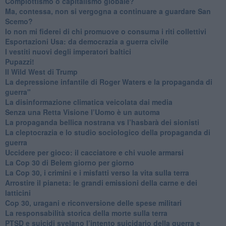
​Complottismo o capitalismo globale?
​Ma, contessa, non si vergogna a continuare a guardare San
Scemo?
​Io non mi fiderei di chi promuove o consuma i riti collettivi
Esportazioni Usa: da democrazia a guerra civile
​I vestiti nuovi degli imperatori baltici
​Pupazzi!
​Il Wild West di Trump
​La depressione infantile di Roger Waters e la propaganda di
guerra"
​La disinformazione climatica veicolata dai media
Senza una Retta Visione l’Uomo è un automa
​La propaganda bellica nostrana vs l’hasbarà dei sionisti
​La cleptocrazia e lo studio sociologico della propaganda di
guerra
​Uccidere per gioco: il cacciatore e chi vuole armarsi
​La Cop 30 di Belem giorno per giorno
La Cop 30, i crimini e i misfatti verso la vita sulla terra
Arrostire il pianeta: le grandi emissioni della carne e dei
latticini
​Cop 30, uragani e riconversione delle spese militari
La responsabilità storica della morte sulla terra
PTSD e suicidi svelano l’intento suicidario della guerra e