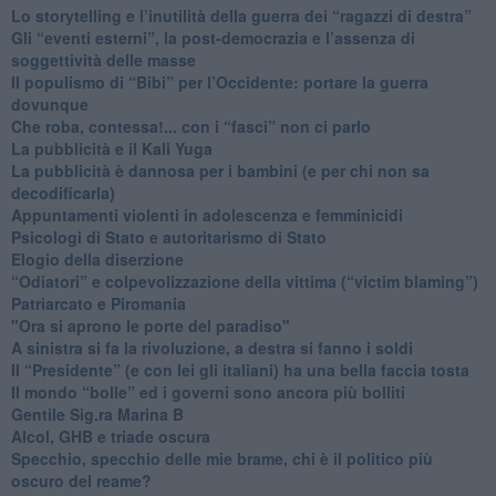
​Lo storytelling e l’inutilità della guerra dei “ragazzi di destra”
​Gli “eventi esterni”, la post-democrazia e l’assenza di
soggettività delle masse
​Il populismo di “Bibi” per l’Occidente: portare la guerra
dovunque
​Che roba, contessa!... con i “fasci” non ci parlo
La pubblicità e il Kali Yuga
​La pubblicità è dannosa per i bambini (e per chi non sa
decodificarla)
​Appuntamenti violenti in adolescenza e femminicidi
​Psicologi di Stato e autoritarismo di Stato
Elogio della diserzione
“Odiatori” e colpevolizzazione della vittima (“victim blaming”)
​Patriarcato e Piromania
"Ora si aprono le porte del paradiso"
​A sinistra si fa la rivoluzione, a destra si fanno i soldi
​Il “Presidente” (e con lei gli italiani) ha una bella faccia tosta
​Il mondo “bolle” ed i governi sono ancora più bolliti
​Gentile Sig.ra Marina B
​Alcol, GHB e triade oscura
​Specchio, specchio delle mie brame, chi è il politico più
oscuro del reame?