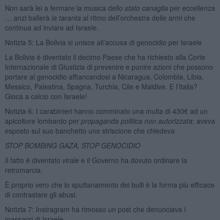
Non sarà lei a fermare la musica dello
stato canaglia
per eccellenza
… anzi ballerà
la taranta
al ritmo dell’orchestra delle armi che
continua ad inviare ad Israele.
Notizia 5: La Bolivia si unisce all’accusa di genocidio per Israele
La Bolivia è diventato il decimo Paese che ha richiesto alla Corte
Internazionale di Giustizia di prevenire e punire azioni che possono
portare al genocidio affiancandosi a Nicaragua, Colombia, Libia,
Messico, Palestina, Spagna, Turchia, Cile e Maldive. E l’Italia?
Gioca a calcio con Israele!
Notizia 6: I carabinieri hanno comminato una multa di 430€ ad un
apicoltore lombardo per
propaganda politica non autorizzata
: aveva
esposto sul suo banchetto uno striscione che chiedeva
STOP BOMBING GAZA, STOP GENOCIDIO
Il fatto è diventato
virale
e il Governo ha dovuto ordinare la
retromarcia.
È proprio vero che lo sputtanamento dei bulli è la forma più efficace
di contrastare gli abusi.
Notizia 7: Instragram ha rimosso un post che denunciava i
massacri di Israele,