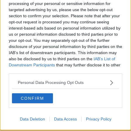
E questa potrebbe essere, sotto certi aspetti, tra le poche notizie
processing of your personal or sensitive information for
confortanti!
targeted advertising by us, please use the below opt-out
section to confirm your selection. Please note that after your
Adolfo Santoro
opt-out request is processed you may continue seeing
interest-based ads based on personal information utilized by
us or personal information disclosed to third parties prior to
your opt-out. You may separately opt-out of the further
disclosure of your personal information by third parties on the
IAB’s list of downstream participants. This information may
Se vuoi leggere le notizie principali della Toscana iscriviti alla
also be disclosed by us to third parties on the
IAB’s List of
Newsletter QUInews - ToscanaMedia.
Arriva gratis tutti i giorni
Downstream Participants
that may further disclose it to other
alle 20:00 direttamente nella tua casella di posta.
third parties.
Basta cliccare
QUI
Personal Data Processing Opt Outs
Ti potrebbe interessare anche:
Articoli dal Blog “Disincantato” di Adolfo Santoro
CONFIRM
​Un esempio di civismo
​Linee guida per organizzare il civismo della complessità
​Il ripristino della natura secondo la legge e l’impegno dei
Data Deletion
Data Access
Privacy Policy
Cittadini
Il nesso tra cambiamenti climatici e salute umana