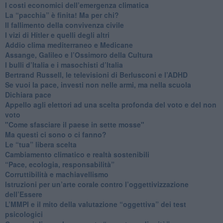
I costi economici dell’emergenza climatica
​La “pacchia” è finita! Ma per chi?
​Il fallimento della convivenza civile
​I vizi di Hitler e quelli degli altri
Addio clima mediterraneo e Medicane
​Assange, Galileo e l’Ossimoro della Cultura
​I bulli d’Italia e i masochisti d’Italia
​Bertrand Russell, le televisioni di Berlusconi e l’ADHD
​Se vuoi la pace, investi non nelle armi, ma nella scuola
​Dichiara pace
​Appello agli elettori ad una scelta profonda del voto e del non
voto
"Come sfasciare il paese in sette mosse"
​Ma questi ci sono o ci fanno?
​Le “tua” libera scelta
Cambiamento climatico e realtà sostenibili
“Pace, ecologia, responsabilità”
​Corruttibilità e machiavellismo
Istruzioni per un’arte corale contro l’oggettivizzazione
dell’Essere
​L’MMPI e il mito della valutazione “oggettiva” dei test
psicologici