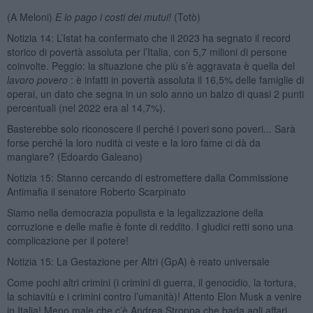
(A Meloni)
E io pago i costi dei mutui!
(Totò)
Notizia 14: L’Istat ha confermato che il 2023 ha segnato il record
storico di povertà assoluta per l’Italia, con 5,7 milioni di persone
coinvolte. Peggio: la situazione che più s’è aggravata è quella del
lavoro povero
: è infatti in povertà assoluta il 16,5% delle famiglie di
operai, un dato che segna in un solo anno un balzo di quasi 2 punti
percentuali (nel 2022 era al 14,7%).
Basterebbe solo riconoscere il perché i poveri sono poveri... Sarà
forse perché la loro nudità ci veste e la loro fame ci dà da
mangiare? (Edoardo Galeano)
Notizia 15: Stanno cercando di estromettere dalla Commissione
Antimafia il senatore Roberto Scarpinato
Siamo nella democrazia populista e la legalizzazione della
corruzione e delle mafie è fonte di reddito. I giudici retti sono una
complicazione per il potere!
Notizia 15: La Gestazione per Altri (GpA) è reato universale
Come pochi altri crimini (i crimini di guerra, il genocidio, la tortura,
la schiavitù e i crimini contro l’umanità)! Attento Elon Musk a venire
in Italia! Meno male che c’è Andrea Stroppa che bada agli affari