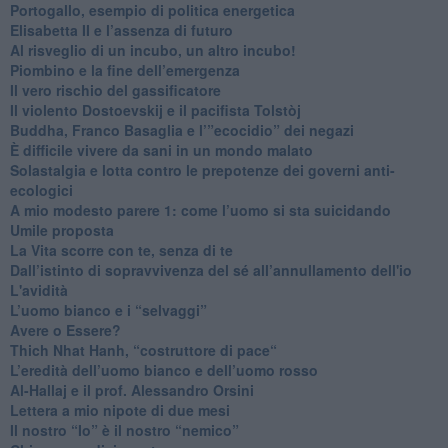
Portogallo, esempio di politica energetica
​Elisabetta II e l’assenza di futuro
Al risveglio di un incubo, un altro incubo!
​Piombino e la fine dell’emergenza
​Il vero rischio del gassificatore
​Il violento Dostoevskij e il pacifista Tolstòj
​Buddha, Franco Basaglia e l’”ecocidio” dei negazi
​È difficile vivere da sani in un mondo malato
Solastalgia e lotta contro le prepotenze dei governi anti-
ecologici
​A mio modesto parere 1: come l’uomo si sta suicidando
​Umile proposta
​La Vita scorre con te, senza di te
​Dall’istinto di sopravvivenza del sé all’annullamento dell'io
L'avidità
​L’uomo bianco e i “selvaggi”
​Avere o Essere?
​Thich Nhat Hanh, “costruttore di pace“
​L’eredità dell’uomo bianco e dell’uomo rosso
Al-Hallaj e il prof. Alessandro Orsini
​Lettera a mio nipote di due mesi
​Il nostro “Io” è il nostro “nemico”