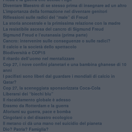
​Diventare Maestro di se stesso prima di insegnare ad un altro
L’importanza della formazione nel diventare genitori
Riflessioni sulle radici del “male” di Freud
​La storia ancestrale e la primissima relazione con la madre
​La resistibile ascesa del cancro di Sigmund Freud
Sigmund Freud e l’eutanasia (prima parte)
Cancro: intervenire sulle conseguenze o sulle radici?
​Il calcio e la società dello spettacolo
Biodiversità e COP15
​Il ritardo dell’uomo nel mentalizzare
​Cop 27, i nove confini planetari e una bambina ghanese di 10
anni
​I pacifisti sono liberi dal guardare i mondiali di calcio in
Qatar?
​Cop 27, la sceneggiata sponsorizzata Coca-Cola
​Liberarsi dei “biechi blu”
Il riscaldamento globale è adesso
​Erasmo da Rotterdam e la guerra
​Aforismi su guerra, pace e bomba
Cingolani o del disastro ecologico
​Il metano ci dà una mano nel suicidio del pianeta
​Dio? Patria? Famiglia?