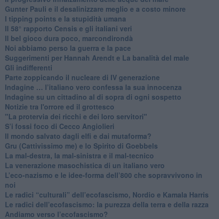
​Gunter Pauli e il desalinizzare meglio e a costo minore
I tipping points e la stupidità umana
​Il 58° rapporto Censis e gli italiani veri
​Il bel gioco dura poco, marcondirondà
Noi abbiamo perso la guerra e la pace
Suggerimenti per Hannah Arendt e La banalità del male
​Gli indifferenti
Parte zoppicando il nucleare di IV generazione
​Indagine … l’italiano vero confessa la sua innocenza
Indagine su un cittadino al di sopra di ogni sospetto
Notizie tra l'orrore ed il grottesco
"La protervia dei ricchi e dei loro servitori"
S’i fossi foco di Cecco Angiolieri
​Il mondo salvato dagli elfi e dai mutaforma?
Gru (Cattivissimo me) e lo Spirito di Goebbels
​La mal-destra, la mal-sinistra e il mal-tecnico
​La venerazione masochistica di un italiano vero
​L’eco-nazismo e le idee-forma dell’800 che sopravvivono in
noi
​Le radici “culturali” dell’ecofascismo, Nordio e Kamala Harris
Le radici dell’ecofascismo: la purezza della terra e della razza
Andiamo verso l’ecofascismo?