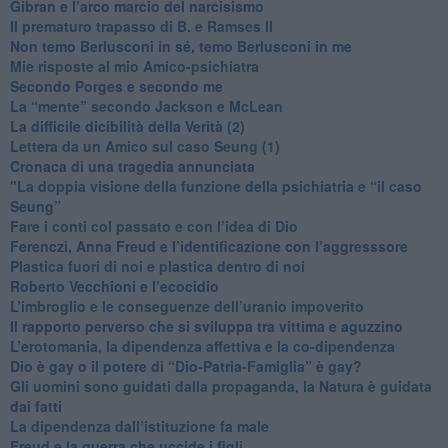
​Gibran e l’arco marcio del narcisismo
​Il prematuro trapasso di B. e Ramses II
​Non temo Berlusconi in sé, temo Berlusconi in me
​Mie risposte al mio Amico-psichiatra
​Secondo Porges e secondo me
​La “mente” secondo Jackson e McLean
La difficile dicibilità della Verità (2)
​Lettera da un Amico sul caso Seung (1)
​Cronaca di una tragedia annunciata
"​La doppia visione della funzione della psichiatria e “il caso
Seung”
​Fare i conti col passato e con l’idea di Dio
​Ferenczi, Anna Freud e l’identificazione con l’aggresssore
Plastica fuori di noi e plastica dentro di noi
​Roberto Vecchioni e l’ecocidio
​L’imbroglio e le conseguenze dell’uranio impoverito
​Il rapporto perverso che si sviluppa tra vittima e aguzzino
L’erotomania, la dipendenza affettiva e la co-dipendenza
​Dio è gay o il potere di “Dio-Patria-Famiglia” è gay?
​Gli uomini sono guidati dalla propaganda, la Natura è guidata
dai fatti
La dipendenza dall’istituzione fa male
​Freud e la guerra che uccide i figli