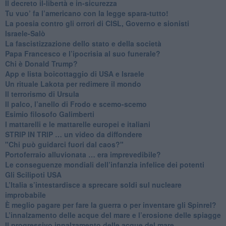
Il decreto il-libertà e in-sicurezza
Tu vuo’ fa l’americano con la legge spara-tutto!
La poesia contro gli orrori di CISL, Governo e sionisti
Israele-Salò
​La fascistizzazione dello stato e della società
Papa Francesco e l’ipocrisia al suo funerale?
​Chi è Donald Trump?
App e lista boicottaggio di USA e Israele
​Un rituale Lakota per redimere il mondo
Il terrorismo di Ursula
​Il palco, l’anello di Frodo e scemo-scemo
Esimio filosofo Galimberti
​I mattarelli e le mattarelle europei e italiani
​STRIP IN TRIP … un video da diffondere
"Chi può guidarci fuori dal caos?"
​Portoferraio alluvionata … era imprevedibile?
Le conseguenze mondiali dell’infanzia infelice dei potenti
​Gli Scilipoti USA
L’Italia s’intestardisce a sprecare soldi sul nucleare
improbabile
È meglio pagare per fare la guerra o per inventare gli Spinrel?
​L’innalzamento delle acque del mare e l’erosione delle spiagge
​Il progressivo innalzamento delle acque del mare