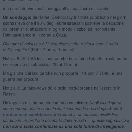
ma non rimuove i post inneggianti al massacro di Israele
Un sondaggio
dell’Israel Democracy Institute pubblicato nei giorni
scorsi rileva che il 90% degli ebrei israeliani sostiene la decisione
del premier di attaccare in ogni modo Hezbollah, nonostante
l’offensiva ancora in corso a Gaza.
Che dire di colui che è l'inseguitore e che recita invece il ruolo
dell'inseguito?
(Kahil Gibran, libanese)
Notizia 8: Gli USA insistono perché in Ucraina l’età di arruolamento
nell’esercito si abbassi dai 25 ai 18 anni
Ma già che c’erano perché non proporre i 14 anni? Tanto, è una
guerra per procura!
Notizia 9: La fake-news delle orde nord-coreane nell’esercito in
Russia
Un’agenzia di stampa ucraina ha comunicato:
Negli ultimi giorni
sono emerse anche segnalazioni secondo le quali degli
ufficiali
nordcoreani sarebbero stati uccisi
in un attacco missilistico
ucraino in un territorio occupato dalla Russia ... queste segnalazioni
non sono state confermate da una sola fonte di intelligence
.