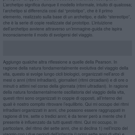
L’archetipo significa dunque il modello informale, intuito di qualcosa;
l’archetipo si differenzia così dal “prototipo”, che è il primo
elemento, realizzato sulla base di un archetipo, e dallo “stereotipo”,
che è la serie di copie realizzate dal prototipo. L’intuizione
dell’archetipo avviene attraverso un’immagine-guida che ispira
inconsciamente il modo di svolgersi del viaggio.
Aggiungo qualche altra riflessione a quelle della Pearson. In
ragione della natura fondamentalmente evolutiva del viaggio della
vita, questo si svolge lungo cicli biologici, organizzati nell’arco di
mesi o anni (ritmi infradiani), giornalieri (ritmi circadiani) e di ore o
minuti o attimi nel corso della giornata (ritmi ultradiani). In ragione
della natura fondamentalmente oscillatoria del viaggio della vita,
questi ritmi sono organizzati in coppie di opposti, all’interno dei
quali è nostro compito ritrovare l’equilibrio. Qui mi occupo dei ritmi
infradiani organizzati in anni, che possono essere raggruppati in
ragione di tre, sette o tredici anni; è da tener però a mente che il
presente è influenzato da tutti questi ritmi. Qui mi occupo, in
particolare, del ritmo dei sette anni, che si declina 1) nell’inizio del
viaggio con i due periodi dell’infanzia (i primi sette anni di vita) e