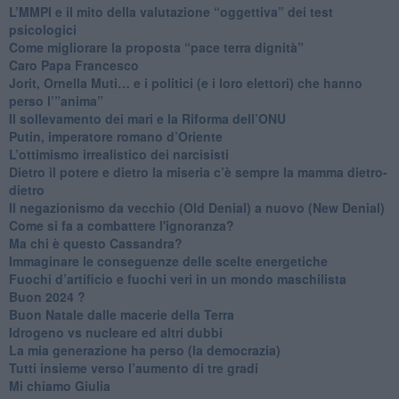
​L’MMPI e il mito della valutazione “oggettiva” dei test
psicologici
Come migliorare la proposta “pace terra dignità”
Caro Papa Francesco
​Jorit, Ornella Muti… e i politici (e i loro elettori) che hanno
perso l’”anima”
​Il sollevamento dei mari e la Riforma dell’ONU
Putin, imperatore romano d’Oriente
​L’ottimismo irrealistico dei narcisisti
​Dietro il potere e dietro la miseria c’è sempre la mamma dietro-
dietro
Il negazionismo da vecchio (Old Denial) a nuovo (New Denial)
Come si fa a combattere l'ignoranza?
Ma chi è questo Cassandra?
Immaginare le conseguenze delle scelte energetiche
​Fuochi d’artificio e fuochi veri in un mondo maschilista
Buon 2024 ?
​Buon Natale dalle macerie della Terra
​Idrogeno vs nucleare ed altri dubbi
​La mia generazione ha perso (la democrazia)
​Tutti insieme verso l’aumento di tre gradi
Mi chiamo Giulia