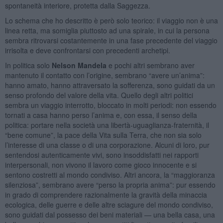
spontaneità interiore, protetta dalla Saggezza.
Lo schema che ho descritto è però solo teorico: il viaggio non è una
linea retta, ma somiglia piuttosto ad una spirale, in cui la persona
sembra ritrovarsi costantemente in una fase precedente del viaggio
irrisolta e deve confrontarsi con precedenti archetipi.
In politica solo
Nelson Mandela
e pochi altri sembrano aver
mantenuto il contatto con l’origine, sembrano “avere un’anima”:
hanno amato, hanno attraversato la sofferenza, sono guidati da un
senso profondo del valore della vita. Quello degli altri politici
sembra un viaggio interrotto, bloccato in molti periodi: non essendo
tornati a casa hanno perso l’anima e, con essa, il senso della
politica: portare nella società una libertà-uguaglianza-fraternità, il
“bene comune”, la pace della Vita sulla Terra, che non sia solo
l’interesse di una classe o di una corporazione. Alcuni di loro, pur
sentendosi autenticamente vivi, sono insoddisfatti nei rapporti
interpersonali, non vivono il lavoro come gioco innocente e si
sentono costretti al mondo condiviso. Altri ancora, la “maggioranza
silenziosa”, sembrano avere “perso la propria anima”: pur essendo
in grado di comprendere razionalmente la gravità della minaccia
ecologica, delle guerre e delle altre sciagure del mondo condiviso,
sono guidati dal possesso dei beni materiali — una bella casa, una