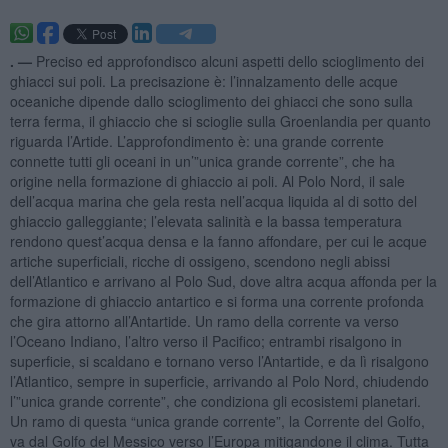
. —
Preciso ed approfondisco alcuni aspetti dello scioglimento dei
ghiacci sui poli. La precisazione è: l’innalzamento delle acque
oceaniche dipende dallo scioglimento dei ghiacci che sono sulla
terra ferma, il ghiaccio che si scioglie sulla Groenlandia per quanto
riguarda l’Artide. L’approfondimento è: una grande corrente
connette tutti gli oceani in un’”unica grande corrente”, che ha
origine nella formazione di ghiaccio ai poli. Al Polo Nord, il sale
dell’acqua marina che gela resta nell’acqua liquida al di sotto del
ghiaccio galleggiante; l’elevata salinità e la bassa temperatura
rendono quest’acqua densa e la fanno affondare, per cui le acque
artiche superficiali, ricche di ossigeno, scendono negli abissi
dell’Atlantico e arrivano al Polo Sud, dove altra acqua affonda per la
formazione di ghiaccio antartico e si forma una corrente profonda
che gira attorno all’Antartide. Un ramo della corrente va verso
l’Oceano Indiano, l’altro verso il Pacifico; entrambi risalgono in
superficie, si scaldano e tornano verso l’Antartide, e da lì risalgono
l’Atlantico, sempre in superficie, arrivando al Polo Nord, chiudendo
l’”unica grande corrente”, che condiziona gli ecosistemi planetari.
Un ramo di questa “unica grande corrente”, la Corrente del Golfo,
va dal Golfo del Messico verso l’Europa mitigandone il clima. Tutta