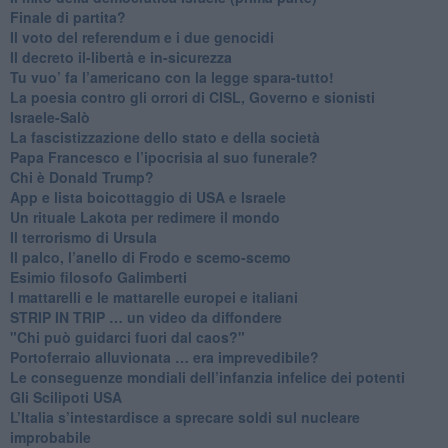
​Finale di partita?
​Il voto del referendum e i due genocidi
Il decreto il-libertà e in-sicurezza
Tu vuo’ fa l’americano con la legge spara-tutto!
La poesia contro gli orrori di CISL, Governo e sionisti
Israele-Salò
​La fascistizzazione dello stato e della società
Papa Francesco e l’ipocrisia al suo funerale?
​Chi è Donald Trump?
App e lista boicottaggio di USA e Israele
​Un rituale Lakota per redimere il mondo
Il terrorismo di Ursula
​Il palco, l’anello di Frodo e scemo-scemo
Esimio filosofo Galimberti
​I mattarelli e le mattarelle europei e italiani
​STRIP IN TRIP … un video da diffondere
"Chi può guidarci fuori dal caos?"
​Portoferraio alluvionata … era imprevedibile?
Le conseguenze mondiali dell’infanzia infelice dei potenti
​Gli Scilipoti USA
L’Italia s’intestardisce a sprecare soldi sul nucleare
improbabile