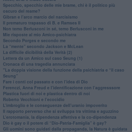
​Specchio, specchio delle mie brame, chi è il politico più
oscuro del reame?
​Gibran e l’arco marcio del narcisismo
​Il prematuro trapasso di B. e Ramses II
​Non temo Berlusconi in sé, temo Berlusconi in me
​Mie risposte al mio Amico-psichiatra
​Secondo Porges e secondo me
​La “mente” secondo Jackson e McLean
La difficile dicibilità della Verità (2)
​Lettera da un Amico sul caso Seung (1)
​Cronaca di una tragedia annunciata
"​La doppia visione della funzione della psichiatria e “il caso
Seung”
​Fare i conti col passato e con l’idea di Dio
​Ferenczi, Anna Freud e l’identificazione con l’aggresssore
Plastica fuori di noi e plastica dentro di noi
​Roberto Vecchioni e l’ecocidio
​L’imbroglio e le conseguenze dell’uranio impoverito
​Il rapporto perverso che si sviluppa tra vittima e aguzzino
L’erotomania, la dipendenza affettiva e la co-dipendenza
​Dio è gay o il potere di “Dio-Patria-Famiglia” è gay?
​Gli uomini sono guidati dalla propaganda, la Natura è guidata