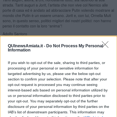
strada. Tanti auguri a Jorit, l’artista che non vive col Nemico alle
porte di casa ed è andato ad abbracciare Putin volendo mostrare al
mondo che Putin è un essere umano. Jorit e, con lui, Ornella Muti
sono, in questo senso, politici migliori dei nostri politici: non hanno
perso il contatto con la loro “anima”!
Adolfo Santoro
QUInewsAmiata.it -
Do Not Process My Personal
Information
If you wish to opt-out of the sale, sharing to third parties, or
Se vuoi leggere le notizie principali della Toscana iscriviti alla
processing of your personal or sensitive information for
Newsletter QUInews - ToscanaMedia.
Arriva gratis tutti i giorni
targeted advertising by us, please use the below opt-out
alle 20:00 direttamente nella tua casella di posta.
section to confirm your selection. Please note that after your
opt-out request is processed you may continue seeing
Basta cliccare
QUI
interest-based ads based on personal information utilized by
Ti potrebbe interessare anche:
us or personal information disclosed to third parties prior to
your opt-out. You may separately opt-out of the further
Articoli dal Blog “Disincantato” di Adolfo Santoro
disclosure of your personal information by third parties on the
​Linee guida per organizzare il civismo della complessità
IAB’s list of downstream participants. This information may