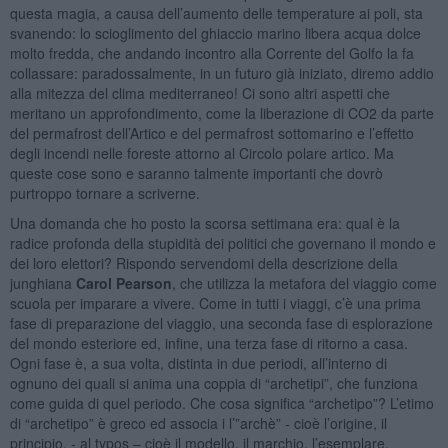
questa magia, a causa dell’aumento delle temperature ai poli, sta
svanendo: lo scioglimento del ghiaccio marino libera acqua dolce
molto fredda, che andando incontro alla Corrente del Golfo la fa
collassare: paradossalmente, in un futuro già iniziato, diremo addio
alla mitezza del clima mediterraneo! Ci sono altri aspetti che
meritano un approfondimento, come la liberazione di CO2 da parte
del permafrost dell’Artico e del permafrost sottomarino e l’effetto
degli incendi nelle foreste attorno al Circolo polare artico. Ma
queste cose sono e saranno talmente importanti che dovrò
purtroppo tornare a scriverne.
Una domanda che ho posto la scorsa settimana era: qual è la
radice profonda della stupidità dei politici che governano il mondo e
dei loro elettori? Rispondo servendomi della descrizione della
junghiana
Carol Pearson
, che utilizza la metafora del viaggio come
scuola per imparare a vivere. Come in tutti i viaggi, c’è una prima
fase di preparazione del viaggio, una seconda fase di esplorazione
del mondo esteriore ed, infine, una terza fase di ritorno a casa.
Ogni fase è, a sua volta, distinta in due periodi, all’interno di
ognuno dei quali si anima una coppia di “archetipi”, che funziona
come guida di quel periodo. Che cosa significa “archetipo”? L’etimo
di “archetipo” è greco ed associa i l’”archè” - cioè l’origine, il
principio, - al typos – cioè il modello, il marchio, l’esemplare.