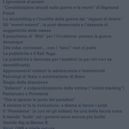
L’ignoranza al potere
​“Considerazioni attuali sulla guerra e la morte" di Sigmund
Freud
​Lo storytelling e l’inutilità della guerra dei “ragazzi di destra”
​Gli “eventi esterni”, la post-democrazia e l’assenza di
soggettività delle masse
​Il populismo di “Bibi” per l’Occidente: portare la guerra
dovunque
​Che roba, contessa!... con i “fasci” non ci parlo
La pubblicità e il Kali Yuga
​La pubblicità è dannosa per i bambini (e per chi non sa
decodificarla)
​Appuntamenti violenti in adolescenza e femminicidi
​Psicologi di Stato e autoritarismo di Stato
Elogio della diserzione
“Odiatori” e colpevolizzazione della vittima (“victim blaming”)
​Patriarcato e Piromania
"Ora si aprono le porte del paradiso"
​A sinistra si fa la rivoluzione, a destra si fanno i soldi
​Il “Presidente” (e con lei gli italiani) ha una bella faccia tosta
​Il mondo “bolle” ed i governi sono ancora più bolliti
​Gentile Sig.ra Marina B
​Alcol, GHB e triade oscura