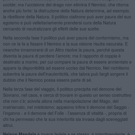
uccide; ma l’uccisione del drago non elimina il Nemico, che ritorna
anche più forte: la distruzione della Natura determina, ad esempio,
la ribellione della Natura. Il politico cialtrone può aver paura del suo
egoismo e può velleitariamente prendersi cura della Natura
cercando di neutralizzare gli effetti delle sue scelte.
Nella seconda fase il politico può aver paura del conformismo, ma
non ce la fa a fissare il Nemico e la sua visione risulta oscurata. E
neanche innamorarsi di un Altro risolve la paura, perché questa
diventa la paura di perdere l’amore; ma il rapporto di coppia è
destinato a morire, per cui compare la paura di essere annientato e
appare la disponibilità ad essere ucciso dal Nemico. Nel nichilismo
subentra la paura dell’inautenticità, che talora può fargli sorgere il
dubbio che il Nemico possa essere parte di sé.
Nella terza fase del viaggio, il politico precipita nel demone del
Sovrano, nel caos, e cerca di trovare in questo un senso costruttivo
che non c’è; scivola allora nella manipolazione del Mago, del
matriarcato, nel misticismo; appaiono infine il demone del Saggio -
l’inganno - e il demone del Folle - l’assenza di vitalità -, propria di
chi ha permesso che la sua interiorità sia invasa dagli sceneggiati
altrui.
Nelson Mandela
è invece fedele a se stesso, è interdipendente, è