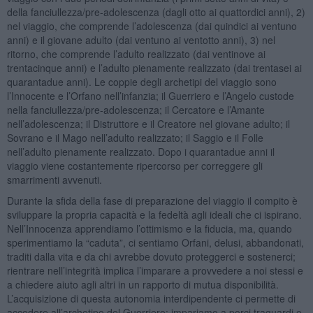
della fanciullezza/pre-adolescenza (dagli otto ai quattordici anni), 2)
nel viaggio, che comprende l’adolescenza (dai quindici ai ventuno
anni) e il giovane adulto (dai ventuno ai ventotto anni), 3) nel
ritorno, che comprende l’adulto realizzato (dai ventinove ai
trentacinque anni) e l’adulto pienamente realizzato (dai trentasei ai
quarantadue anni). Le coppie degli archetipi del viaggio sono
l’Innocente e l’Orfano nell’infanzia; il Guerriero e l’Angelo custode
nella fanciullezza/pre-adolescenza; il Cercatore e l’Amante
nell’adolescenza; il Distruttore e il Creatore nel giovane adulto; il
Sovrano e il Mago nell’adulto realizzato; il Saggio e il Folle
nell’adulto pienamente realizzato. Dopo i quarantadue anni il
viaggio viene costantemente ripercorso per correggere gli
smarrimenti avvenuti.
Durante la sfida della fase di preparazione del viaggio il compito è
sviluppare la propria capacità e la fedeltà agli ideali che ci ispirano.
Nell’Innocenza apprendiamo l’ottimismo e la fiducia, ma, quando
sperimentiamo la “caduta”, ci sentiamo Orfani, delusi, abbandonati,
traditi dalla vita e da chi avrebbe dovuto proteggerci e sostenerci;
rientrare nell’integrità implica l’imparare a provvedere a noi stessi e
a chiedere aiuto agli altri in un rapporto di mutua disponibilità.
L’acquisizione di questa autonomia interdipendente ci permette di
accedere all’archetipo del Guerriero: impariamo a porci traguardi e