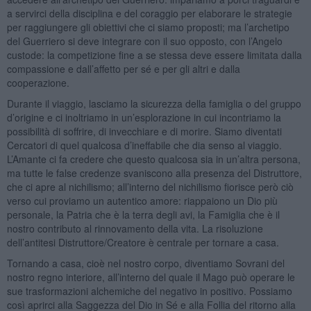
a servirci della disciplina e del coraggio per elaborare le strategie
per raggiungere gli obiettivi che ci siamo proposti; ma l’archetipo
del Guerriero si deve integrare con il suo opposto, con l’Angelo
custode: la competizione fine a se stessa deve essere limitata dalla
compassione e dall’affetto per sé e per gli altri e dalla
cooperazione.
Durante il viaggio, lasciamo la sicurezza della famiglia o del gruppo
d’origine e ci inoltriamo in un’esplorazione in cui incontriamo la
possibilità di soffrire, di invecchiare e di morire. Siamo diventati
Cercatori di quel qualcosa d’ineffabile che dia senso al viaggio.
L’Amante ci fa credere che questo qualcosa sia in un’altra persona,
ma tutte le false credenze svaniscono alla presenza del Distruttore,
che ci apre al nichilismo; all’interno del nichilismo fiorisce però ciò
verso cui proviamo un autentico amore: riappaiono un Dio più
personale, la Patria che è la terra degli avi, la Famiglia che è il
nostro contributo al rinnovamento della vita. La risoluzione
dell’antitesi Distruttore/Creatore è centrale per tornare a casa.
Tornando a casa, cioè nel nostro corpo, diventiamo Sovrani del
nostro regno interiore, all’interno del quale il Mago può operare le
sue trasformazioni alchemiche del negativo in positivo. Possiamo
così aprirci alla Saggezza del Dio in Sé e alla Follia del ritorno alla