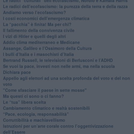
​Le radici “culturali” dell’ecofascismo, Nordio e Kamala Harris
Le radici dell’ecofascismo: la purezza della terra e della razza
Andiamo verso l’ecofascismo?
I costi economici dell’emergenza climatica
​La “pacchia” è finita! Ma per chi?
​Il fallimento della convivenza civile
​I vizi di Hitler e quelli degli altri
Addio clima mediterraneo e Medicane
​Assange, Galileo e l’Ossimoro della Cultura
​I bulli d’Italia e i masochisti d’Italia
​Bertrand Russell, le televisioni di Berlusconi e l’ADHD
​Se vuoi la pace, investi non nelle armi, ma nella scuola
​Dichiara pace
​Appello agli elettori ad una scelta profonda del voto e del non
voto
"Come sfasciare il paese in sette mosse"
​Ma questi ci sono o ci fanno?
​Le “tua” libera scelta
Cambiamento climatico e realtà sostenibili
“Pace, ecologia, responsabilità”
​Corruttibilità e machiavellismo
Istruzioni per un’arte corale contro l’oggettivizzazione
dell’Essere