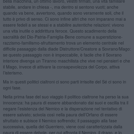
bella macchina, un ottimo lavoro, vestiti firmati, una vita familiare
stabile, andare in chiesa -, ma dentro si sentono vuoti; anche
quando va bene, avvertono, quando sono veramente soli, che il
tutto è privo di senso. Ci sono infine altri che non imparano mai a
essere fedeli a se stessi e a stabilire autentiche relazioni: vivono
una vita inutile o addirittura feroce. Questo scadimento della
sacralità del Dio-Patria-Famiglia-Bene comune a superstizione-
razzismo-familismo-sfruttamento trova un elemento centrale nel
difficile passaggio dalla diade Distruttore/Creatore a Sovrano/Mago:
se questo passaggio non è impeccabile, è facile che il Sovrano
interiore divenga un Tiranno maschilista che vive nei pensieri e che
il Mago, invece di attivare la consapevolezza del Corpo, attiva
l’isterismo.
Ma in questi politici cialtroni ci sono parti irrisolte del Sé ci sono in
ogni fase.
Nella prima fase del suo viaggio il politico cialtrone ha perso la sua
innocenza: ha paura di essere abbandonato dai suoi e oscilla tra il
negare l’esistenza del Nemico e la disperazione nel tentativo di
essere salvato; scivola così nella paura dell’Orfano di essere
sfruttato e subisce il Nemico soffrendo; il passaggio alla fase
successiva, quella del Guerriero, viene così caratterizzata dalla
paura di essere debole, per cui affronta il Nemico, il drago, e lo