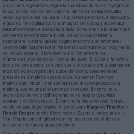
disciplinato, è generoso, segue la sua strada, lo fa con impegno, lo
fa con umiltà, lo fa con individualità, rientra nella responsabilità
verso la propria vita, sa usare il suo potere personale, è distaccato,
è gioioso. Per i politici cialtroni, impigliati nella coppia archetipica
Distruttore/Creatore, nella paura della Morte, non c’è la redenzione
dell’eterna reincarnazione in vita, ma sono così costretti a
ripercorrere in eterno questo tragitto interrotto e ad affrontare i
demoni delle fasi precedenti rimanendo costretti nel coinvolgimento
col mondo esterno. Il loro destino è di non arrivare mai
all’interiorità, non dormono il sonno dei giusti. E la Vita si fa beffe di
loro e dei loro elettori, se è vero quello di cui solo ora la scienza sta
iniziando ad accorgersi: il disturbo del sonno, costantemente
presente nelle malattie degenerative (Alzheimer, Parkinson,
malattie autoimmuni), non sembra tanto la conseguenza della
malattia, quanto una fondamentale concausa. Il rientro nella
sacralità del sonno e dell’interiorità non è proprio dei politici
nostrani e dei loro pensieri. È come se la Vita si volesse liberare,
con le malattie degenerative, di gente come
Margaret Thatche
r e
Ronald Reagan
perché il loro modo di Essere è inadeguato alla
Vita. Proprio come il “global warming” sta cercando di liberarsi
dell’uomo e del suo antropocentrismo!
Tanti auguri, allora, a chi, nonostante tutto, sta facendo la sua