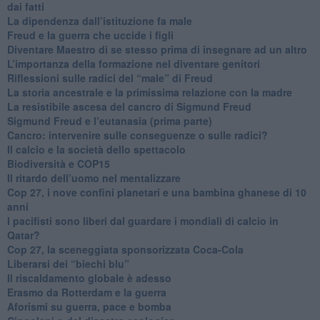
dai fatti
La dipendenza dall’istituzione fa male
​Freud e la guerra che uccide i figli
​Diventare Maestro di se stesso prima di insegnare ad un altro
L’importanza della formazione nel diventare genitori
Riflessioni sulle radici del “male” di Freud
​La storia ancestrale e la primissima relazione con la madre
​La resistibile ascesa del cancro di Sigmund Freud
Sigmund Freud e l’eutanasia (prima parte)
Cancro: intervenire sulle conseguenze o sulle radici?
​Il calcio e la società dello spettacolo
Biodiversità e COP15
​Il ritardo dell’uomo nel mentalizzare
​Cop 27, i nove confini planetari e una bambina ghanese di 10
anni
​I pacifisti sono liberi dal guardare i mondiali di calcio in
Qatar?
​Cop 27, la sceneggiata sponsorizzata Coca-Cola
​Liberarsi dei “biechi blu”
Il riscaldamento globale è adesso
​Erasmo da Rotterdam e la guerra
​Aforismi su guerra, pace e bomba