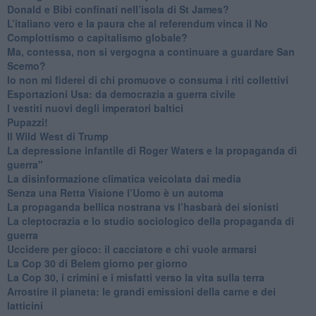
Donald e Bibi confinati nell’isola di St James?
L’italiano vero e la paura che al referendum vinca il No
​Complottismo o capitalismo globale?
​Ma, contessa, non si vergogna a continuare a guardare San
Scemo?
​Io non mi fiderei di chi promuove o consuma i riti collettivi
Esportazioni Usa: da democrazia a guerra civile
​I vestiti nuovi degli imperatori baltici
​Pupazzi!
​Il Wild West di Trump
​La depressione infantile di Roger Waters e la propaganda di
guerra"
​La disinformazione climatica veicolata dai media
Senza una Retta Visione l’Uomo è un automa
​La propaganda bellica nostrana vs l’hasbarà dei sionisti
​La cleptocrazia e lo studio sociologico della propaganda di
guerra
​Uccidere per gioco: il cacciatore e chi vuole armarsi
​La Cop 30 di Belem giorno per giorno
La Cop 30, i crimini e i misfatti verso la vita sulla terra
Arrostire il pianeta: le grandi emissioni della carne e dei
latticini