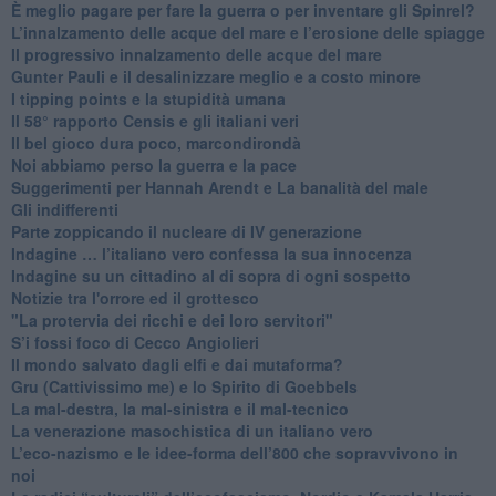
È meglio pagare per fare la guerra o per inventare gli Spinrel?
​L’innalzamento delle acque del mare e l’erosione delle spiagge
​Il progressivo innalzamento delle acque del mare
​Gunter Pauli e il desalinizzare meglio e a costo minore
I tipping points e la stupidità umana
​Il 58° rapporto Censis e gli italiani veri
​Il bel gioco dura poco, marcondirondà
Noi abbiamo perso la guerra e la pace
Suggerimenti per Hannah Arendt e La banalità del male
​Gli indifferenti
Parte zoppicando il nucleare di IV generazione
​Indagine … l’italiano vero confessa la sua innocenza
Indagine su un cittadino al di sopra di ogni sospetto
Notizie tra l'orrore ed il grottesco
"La protervia dei ricchi e dei loro servitori"
S’i fossi foco di Cecco Angiolieri
​Il mondo salvato dagli elfi e dai mutaforma?
Gru (Cattivissimo me) e lo Spirito di Goebbels
​La mal-destra, la mal-sinistra e il mal-tecnico
​La venerazione masochistica di un italiano vero
​L’eco-nazismo e le idee-forma dell’800 che sopravvivono in
noi