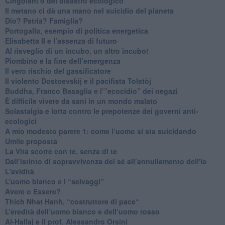
Cingolani o del disastro ecologico
​Il metano ci dà una mano nel suicidio del pianeta
​Dio? Patria? Famiglia?
Portogallo, esempio di politica energetica
​Elisabetta II e l’assenza di futuro
Al risveglio di un incubo, un altro incubo!
​Piombino e la fine dell’emergenza
​Il vero rischio del gassificatore
​Il violento Dostoevskij e il pacifista Tolstòj
​Buddha, Franco Basaglia e l’”ecocidio” dei negazi
​È difficile vivere da sani in un mondo malato
Solastalgia e lotta contro le prepotenze dei governi anti-
ecologici
​A mio modesto parere 1: come l’uomo si sta suicidando
​Umile proposta
​La Vita scorre con te, senza di te
​Dall’istinto di sopravvivenza del sé all’annullamento dell'io
L'avidità
​L’uomo bianco e i “selvaggi”
​Avere o Essere?
​Thich Nhat Hanh, “costruttore di pace“
​L’eredità dell’uomo bianco e dell’uomo rosso
Al-Hallaj e il prof. Alessandro Orsini