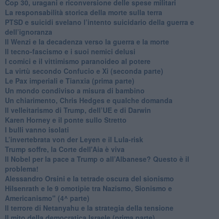
​Cop 30, uragani e riconversione delle spese militari
La responsabilità storica della morte sulla terra
PTSD e suicidi svelano l’intento suicidario della guerra e
dell’ignoranza
Il Wenzi e la decadenza verso la guerra e la morte
​Il tecno-fascismo e i suoi nemici delusi
​I comici e il vittimismo paranoideo al potere
​La virtù secondo Confucio e Xi (seconda parte)
Le Pax imperiali e Tianxia (prima parte)
Un mondo condiviso a misura di bambino
​Un chiarimento, Chris Hedges e qualche domanda
Il velleitarismo di Trump, dell’UE e di Darwin
​Karen Horney e il ponte sullo Stretto
​I bulli vanno isolati
L’invertebrata von der Leyen e il Lula-risk
Trump soffre, la Corte dell'Aia è viva
​Il Nobel per la pace a Trump o all’Albanese? Questo è il
problema!
​Alessandro Orsini e la tetrade oscura del sionismo
​Hilsenrath e le 9 omotipie tra Nazismo, Sionismo e
Americanismo" (4^ parte)
​Il terrore di Netanyahu e la strategia della tensione
Il mito della democratica Israele (prima parte)