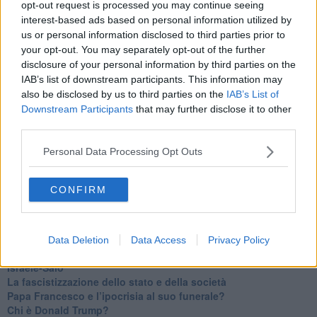
opt-out request is processed you may continue seeing
​Un chiarimento, Chris Hedges e qualche domanda
interest-based ads based on personal information utilized by
Il velleitarismo di Trump, dell’UE e di Darwin
us or personal information disclosed to third parties prior to
​Karen Horney e il ponte sullo Stretto
your opt-out. You may separately opt-out of the further
​I bulli vanno isolati
disclosure of your personal information by third parties on the
L’invertebrata von der Leyen e il Lula-risk
IAB’s list of downstream participants. This information may
Trump soffre, la Corte dell'Aia è viva
also be disclosed by us to third parties on the
IAB’s List of
​Il Nobel per la pace a Trump o all’Albanese? Questo è il
Downstream Participants
that may further disclose it to other
problema!
third parties.
​Alessandro Orsini e la tetrade oscura del sionismo
​Hilsenrath e le 9 omotipie tra Nazismo, Sionismo e
Personal Data Processing Opt Outs
Americanismo" (4^ parte)
​Il terrore di Netanyahu e la strategia della tensione
Il mito della democratica Israele (prima parte)
CONFIRM
​Finale di partita?
​Il voto del referendum e i due genocidi
Il decreto il-libertà e in-sicurezza
Tu vuo’ fa l’americano con la legge spara-tutto!
Data Deletion
Data Access
Privacy Policy
La poesia contro gli orrori di CISL, Governo e sionisti
Israele-Salò
​La fascistizzazione dello stato e della società
Papa Francesco e l’ipocrisia al suo funerale?
​Chi è Donald Trump?