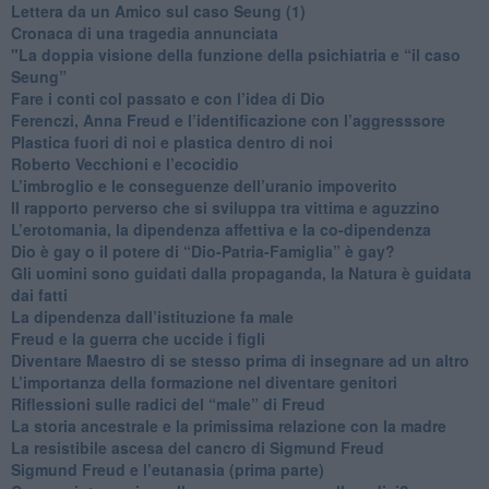
​Lettera da un Amico sul caso Seung (1)
​Cronaca di una tragedia annunciata
"​La doppia visione della funzione della psichiatria e “il caso
Seung”
​Fare i conti col passato e con l’idea di Dio
​Ferenczi, Anna Freud e l’identificazione con l’aggresssore
Plastica fuori di noi e plastica dentro di noi
​Roberto Vecchioni e l’ecocidio
​L’imbroglio e le conseguenze dell’uranio impoverito
​Il rapporto perverso che si sviluppa tra vittima e aguzzino
L’erotomania, la dipendenza affettiva e la co-dipendenza
​Dio è gay o il potere di “Dio-Patria-Famiglia” è gay?
​Gli uomini sono guidati dalla propaganda, la Natura è guidata
dai fatti
La dipendenza dall’istituzione fa male
​Freud e la guerra che uccide i figli
​Diventare Maestro di se stesso prima di insegnare ad un altro
L’importanza della formazione nel diventare genitori
Riflessioni sulle radici del “male” di Freud
​La storia ancestrale e la primissima relazione con la madre
​La resistibile ascesa del cancro di Sigmund Freud
Sigmund Freud e l’eutanasia (prima parte)