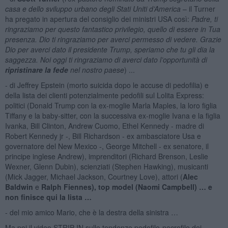
casa e dello sviluppo urbano degli Stati Uniti d’America
– il Turner
ha pregato in apertura del consiglio dei ministri USA così:
Padre, ti
ringraziamo per questo fantastico privilegio, quello di essere in Tua
presenza. Dio ti ringraziamo per averci permesso di vedere. Grazie
Dio per averci dato il presidente Trump, speriamo che tu gli dia la
saggezza. Noi oggi ti ringraziamo di averci dato l’opportunità di
ripristinare la fede
nel nostro paese
) ...
- di Jeffrey Epstein (morto suicida dopo le accuse di pedofilia) e
della lista dei clienti potenzialmente pedofili sul Lolita Express:
politici (Donald Trump con la ex-moglie Marla Maples, la loro figlia
Tiffany e la baby-sitter, con la successiva ex-moglie Ivana e la figlia
Ivanka, Bill Clinton, Andrew Cuomo, Ethel Kennedy - madre di
Robert Kennedy jr -, Bill Richardson - ex ambasciatore Usa e
governatore del New Mexico -, George Mitchell - ex senatore, il
principe inglese Andrew), imprenditori (Richard Brenson, Leslie
Wexner, Glenn Dubin), scienziati (Stephen Hawking), musicanti
(Mick Jagger, Michael Jackson, Courtney Love), attori (
Alec
Baldwin
e
Ralph Fiennes), top model (Naomi Campbell) … e
non finisce qui la lista …
- del mio amico Mario, che è la destra della sinistra …
Ma poi il video STRIP IN sulle tendenze pedofilo-necrofile dei