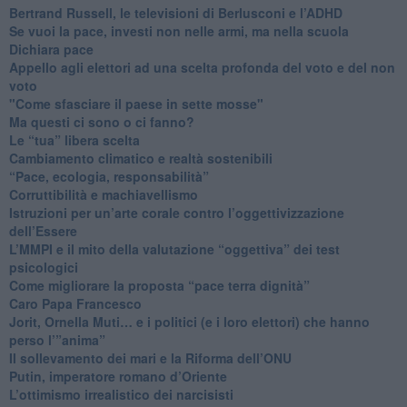
​Bertrand Russell, le televisioni di Berlusconi e l’ADHD
​Se vuoi la pace, investi non nelle armi, ma nella scuola
​Dichiara pace
​Appello agli elettori ad una scelta profonda del voto e del non
voto
"Come sfasciare il paese in sette mosse"
​Ma questi ci sono o ci fanno?
​Le “tua” libera scelta
Cambiamento climatico e realtà sostenibili
“Pace, ecologia, responsabilità”
​Corruttibilità e machiavellismo
Istruzioni per un’arte corale contro l’oggettivizzazione
dell’Essere
​L’MMPI e il mito della valutazione “oggettiva” dei test
psicologici
Come migliorare la proposta “pace terra dignità”
Caro Papa Francesco
​Jorit, Ornella Muti… e i politici (e i loro elettori) che hanno
perso l’”anima”
​Il sollevamento dei mari e la Riforma dell’ONU
Putin, imperatore romano d’Oriente
​L’ottimismo irrealistico dei narcisisti