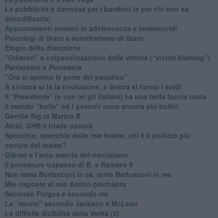
​La pubblicità è dannosa per i bambini (e per chi non sa
decodificarla)
​Appuntamenti violenti in adolescenza e femminicidi
​Psicologi di Stato e autoritarismo di Stato
Elogio della diserzione
“Odiatori” e colpevolizzazione della vittima (“victim blaming”)
​Patriarcato e Piromania
"Ora si aprono le porte del paradiso"
​A sinistra si fa la rivoluzione, a destra si fanno i soldi
​Il “Presidente” (e con lei gli italiani) ha una bella faccia tosta
​Il mondo “bolle” ed i governi sono ancora più bolliti
​Gentile Sig.ra Marina B
​Alcol, GHB e triade oscura
​Specchio, specchio delle mie brame, chi è il politico più
oscuro del reame?
​Gibran e l’arco marcio del narcisismo
​Il prematuro trapasso di B. e Ramses II
​Non temo Berlusconi in sé, temo Berlusconi in me
​Mie risposte al mio Amico-psichiatra
​Secondo Porges e secondo me
​La “mente” secondo Jackson e McLean
La difficile dicibilità della Verità (2)