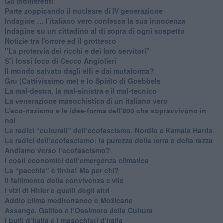
​Gli indifferenti
Parte zoppicando il nucleare di IV generazione
​Indagine … l’italiano vero confessa la sua innocenza
Indagine su un cittadino al di sopra di ogni sospetto
Notizie tra l'orrore ed il grottesco
"La protervia dei ricchi e dei loro servitori"
S’i fossi foco di Cecco Angiolieri
​Il mondo salvato dagli elfi e dai mutaforma?
Gru (Cattivissimo me) e lo Spirito di Goebbels
​La mal-destra, la mal-sinistra e il mal-tecnico
​La venerazione masochistica di un italiano vero
​L’eco-nazismo e le idee-forma dell’800 che sopravvivono in
noi
​Le radici “culturali” dell’ecofascismo, Nordio e Kamala Harris
Le radici dell’ecofascismo: la purezza della terra e della razza
Andiamo verso l’ecofascismo?
I costi economici dell’emergenza climatica
​La “pacchia” è finita! Ma per chi?
​Il fallimento della convivenza civile
​I vizi di Hitler e quelli degli altri
Addio clima mediterraneo e Medicane
​Assange, Galileo e l’Ossimoro della Cultura
​I bulli d’Italia e i masochisti d’Italia