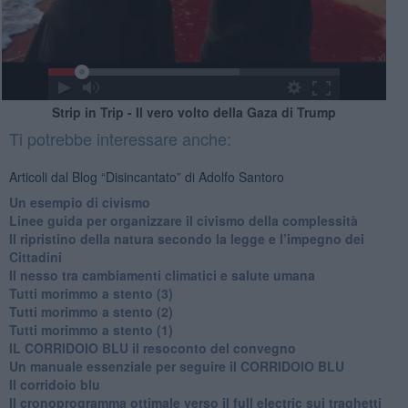
Strip in Trip - Il vero volto della Gaza di Trump
Ti potrebbe interessare anche:
Articoli dal Blog “Disincantato” di Adolfo Santoro
​Un esempio di civismo
​Linee guida per organizzare il civismo della complessità
​Il ripristino della natura secondo la legge e l’impegno dei
Cittadini
Il nesso tra cambiamenti climatici e salute umana
Tutti morimmo a stento (3)
Tutti morimmo a stento (2)
​Tutti morimmo a stento (1)
IL CORRIDOIO BLU il resoconto del convegno
Un manuale essenziale per seguire il CORRIDOIO BLU
Il corridoio blu
​Il cronoprogramma ottimale verso il full electric sui traghetti