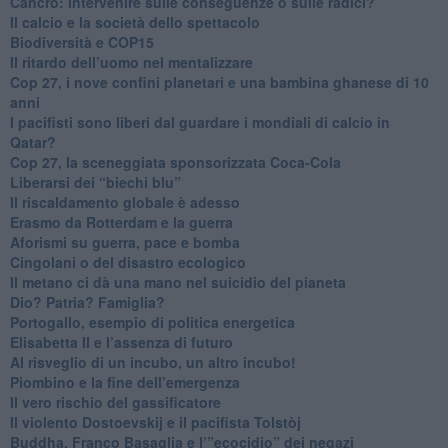
Cancro: intervenire sulle conseguenze o sulle radici?
​Il calcio e la società dello spettacolo
Biodiversità e COP15
​Il ritardo dell’uomo nel mentalizzare
​Cop 27, i nove confini planetari e una bambina ghanese di 10
anni
​I pacifisti sono liberi dal guardare i mondiali di calcio in
Qatar?
​Cop 27, la sceneggiata sponsorizzata Coca-Cola
​Liberarsi dei “biechi blu”
Il riscaldamento globale è adesso
​Erasmo da Rotterdam e la guerra
​Aforismi su guerra, pace e bomba
Cingolani o del disastro ecologico
​Il metano ci dà una mano nel suicidio del pianeta
​Dio? Patria? Famiglia?
Portogallo, esempio di politica energetica
​Elisabetta II e l’assenza di futuro
Al risveglio di un incubo, un altro incubo!
​Piombino e la fine dell’emergenza
​Il vero rischio del gassificatore
​Il violento Dostoevskij e il pacifista Tolstòj
​Buddha, Franco Basaglia e l’”ecocidio” dei negazi