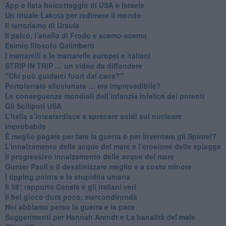
App e lista boicottaggio di USA e Israele
​Un rituale Lakota per redimere il mondo
Il terrorismo di Ursula
​Il palco, l’anello di Frodo e scemo-scemo
Esimio filosofo Galimberti
​I mattarelli e le mattarelle europei e italiani
​STRIP IN TRIP … un video da diffondere
"Chi può guidarci fuori dal caos?"
​Portoferraio alluvionata … era imprevedibile?
Le conseguenze mondiali dell’infanzia infelice dei potenti
​Gli Scilipoti USA
L’Italia s’intestardisce a sprecare soldi sul nucleare
improbabile
È meglio pagare per fare la guerra o per inventare gli Spinrel?
​L’innalzamento delle acque del mare e l’erosione delle spiagge
​Il progressivo innalzamento delle acque del mare
​Gunter Pauli e il desalinizzare meglio e a costo minore
I tipping points e la stupidità umana
​Il 58° rapporto Censis e gli italiani veri
​Il bel gioco dura poco, marcondirondà
Noi abbiamo perso la guerra e la pace
Suggerimenti per Hannah Arendt e La banalità del male