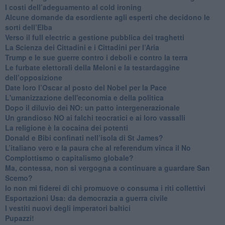
​I costi dell’adeguamento al cold ironing
Alcune domande da esordiente agli esperti che decidono le
sorti dell’Elba
Verso il full electric a gestione pubblica dei traghetti​
​La Scienza dei Cittadini e i Cittadini per l’Aria
Trump e le sue guerre contro i deboli e contro la terra
​Le furbate elettorali della Meloni e la testardaggine
dell’opposizione
​Date loro l’Oscar al posto del Nobel per la Pace
L'umanizzazione dell'economia e della politica
​Dopo il diluvio dei NO: un patto intergenerazionale
​Un grandioso NO ai falchi teocratici e ai loro vassalli
La religione è la cocaina dei potenti
Donald e Bibi confinati nell’isola di St James?
L’italiano vero e la paura che al referendum vinca il No
​Complottismo o capitalismo globale?
​Ma, contessa, non si vergogna a continuare a guardare San
Scemo?
​Io non mi fiderei di chi promuove o consuma i riti collettivi
Esportazioni Usa: da democrazia a guerra civile
​I vestiti nuovi degli imperatori baltici
​Pupazzi!