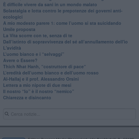
​È difficile vivere da sani in un mondo malato
Solastalgia e lotta contro le prepotenze dei governi anti-
ecologici
​A mio modesto parere 1: come l’uomo si sta suicidando
​Umile proposta
​La Vita scorre con te, senza di te
​Dall’istinto di sopravvivenza del sé all’annullamento dell'io
L'avidità
​L’uomo bianco e i “selvaggi”
​Avere o Essere?
​Thich Nhat Hanh, “costruttore di pace“
​L’eredità dell’uomo bianco e dell’uomo rosso
Al-Hallaj e il prof. Alessandro Orsini
​Lettera a mio nipote di due mesi
​Il nostro “Io” è il nostro “nemico”
​Chiarezza e disincanto