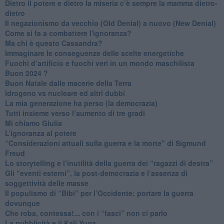
​Dietro il potere e dietro la miseria c’è sempre la mamma dietro-
dietro
Il negazionismo da vecchio (Old Denial) a nuovo (New Denial)
Come si fa a combattere l'ignoranza?
Ma chi è questo Cassandra?
Immaginare le conseguenze delle scelte energetiche
​Fuochi d’artificio e fuochi veri in un mondo maschilista
Buon 2024 ?
​Buon Natale dalle macerie della Terra
​Idrogeno vs nucleare ed altri dubbi
​La mia generazione ha perso (la democrazia)
​Tutti insieme verso l’aumento di tre gradi
Mi chiamo Giulia
L’ignoranza al potere
​“Considerazioni attuali sulla guerra e la morte" di Sigmund
Freud
​Lo storytelling e l’inutilità della guerra dei “ragazzi di destra”
​Gli “eventi esterni”, la post-democrazia e l’assenza di
soggettività delle masse
​Il populismo di “Bibi” per l’Occidente: portare la guerra
dovunque
​Che roba, contessa!... con i “fasci” non ci parlo
La pubblicità e il Kali Yuga