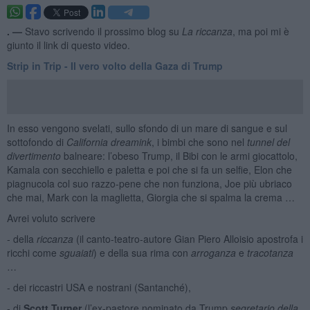
. —
Stavo scrivendo il prossimo blog su
La riccanza
, ma poi mi è
giunto il link di questo video.
Strip in Trip - Il vero volto della Gaza di Trump
In esso vengono svelati, sullo sfondo di un mare di sangue e sul
sottofondo di
California dreamink
, i bimbi che sono nel
tunnel del
divertimento
balneare: l’obeso Trump, il Bibi con le armi giocattolo,
Kamala con secchiello e paletta e poi che si fa un selfie, Elon che
piagnucola col suo razzo-pene che non funziona, Joe più ubriaco
che mai, Mark con la maglietta, Giorgia che si spalma la crema …
Avrei voluto scrivere
- della
riccanza
(il canto-teatro-autore Gian Piero Alloisio apostrofa i
ricchi come
sguaiati
) e della sua rima con
arroganza
e
tracotanza
…
- dei riccastri USA e nostrani (Santanché),
- di
Scott Turner
(l’ex-pastore nominato da Trump
segretario della