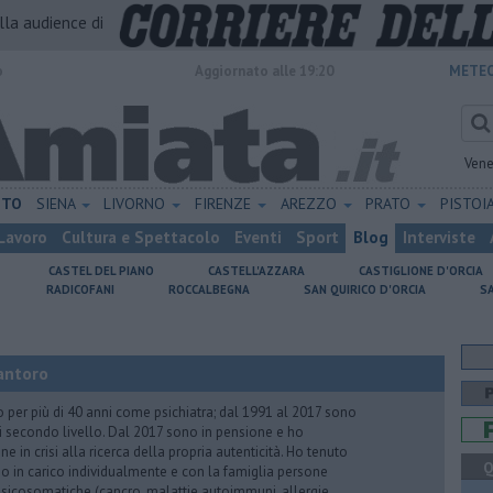
alla audience di
o
Aggiornato alle 19:20
METEO
Vene
ETO
SIENA
LIVORNO
FIRENZE
AREZZO
PRATO
PISTOI
Lavoro
Cultura e Spettacolo
Eventi
Sport
Blog
Interviste
CASTEL DEL PIANO
CASTELL'AZZARA
CASTIGLIONE D'ORCIA
RADICOFANI
ROCCALBEGNA
SAN QUIRICO D'ORCIA
S
antoro
o per più di 40 anni come psichiatra; dal 1991 al 2017 sono
di secondo livello. Dal 2017 sono in pensione e ho
e in crisi alla ricerca della propria autenticità. Ho tenuto
Q
o in carico individualmente e con la famiglia persone
icosomatiche (cancro, malattie autoimmuni, allergie,