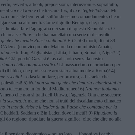
 verbi, avverbi, articoli, preposizioni, interiezioni e, soprattutto,
one al
voi
e al
loro
e che trascura l’
io
, il
tu
e l’
egli/ella/esso
. Mi
iazza non siate ben ferrati sull’undicesimo comandamento, che in
olgare suona altrimenti. Come il guitto Benigni, che, non
si limita a fare l’agiografia dei santi di questa Repubblica. O
si chiama
scrittore
– che ha inanellato una serie di disinvolte
gente che invade Paesi confinanti!
E i 2.500 morti, di cui 89
D’Alema (con vicepremier Mattarella e con ministri Amato,
 di pace
in Iraq, Afghanistan, Libia, Libano, Somalia, Niger? 2)
ttà!
Già, perché Gaza si è rasa al suolo senza la nostra
riamo civili con gusto sadico!
Li massacriamo e torturiamo per
 (il libico, che può essere arrestato attualmente a Roma)! 4)
me riscatto!
Lo lasciamo fare, per procura, ad Israele, che
 palestinesi! 5)
Noi non siamo gente che deporta i clandestini in
sono telecamere in fondo al Mediterraneo! 6)
Noi non tagliamo
 meno che non si tratti dell’Unrwa, l’agenzia Onu che soccorre
 la scienza.
A meno che non si tratti del riscaldamento climatico
no in mondovisione il leader di un Paese che combatte per la
ti Gheddafi, Saddam e Bin Laden dove li metti? 9)
Ripudiare la
li do ragione: ripudiare la guerra significa, oltre che dire no alla
le il pensiero dicotomico – noi vs loro … i buoni vs i cattivi …