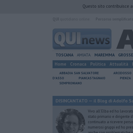
Questo sito contribuisce 
QUI
quotidiano online.
Percorso semplificat
TOSCANA
AMIATA
MAREMMA
GROSS
Home
Cronaca
Politica
Attualità
ABBADIA SAN SALVATORE
ARCIDOSSO
D'ASSO
PIANCASTAGNAIO
PIENZA
SEMPRONIANO
DISINCANTATO — il Blog di Adolfo S
Vivo all’Elba ed ho lavorat
stato primario e dirigente 
continuato a ricevere person
numerosi gruppi ed ho pres
anche con problematiche ps