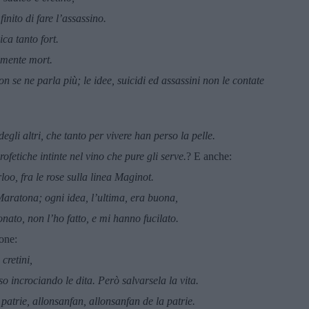
inito di fare l’assassino.
ca tanto fort.
almente mort.
n se ne parla più; le idee, suicidi ed assassini non le contate
egli altri, che tanto per vivere han perso la pelle.
fetiche intinte nel vino che pure gli serve.
? E anche:
oo, fra le rose sulla linea Maginot.
aratona; ogni idea, l’ultima, era buona,
onato, non l’ho fatto, e mi hanno fucilato.
ione:
cretini,
so incrociando le dita. Però salvarsela la vita.
patrie, allonsanfan, allonsanfan de la patrie.