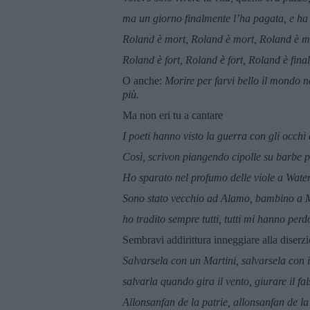
ma un giorno finalmente l’ha pagata, e ha f
Roland è mort, Roland è mort, Roland è mi
Roland è fort, Roland è fort, Roland è fin
O anche:
Morire per farvi bello il mondo no
più.
Ma non eri tu a cantare
I poeti hanno visto la guerra con gli occhi d
Così, scrivon piangendo cipolle su barbe pro
Ho sparato nel profumo delle viole a Waterl
Sono stato vecchio ad Alamo, bambino a M
ho tradito sempre tutti, tutti mi hanno perd
Sembravi addirittura inneggiare alla diserz
Salvarsela con un Martini, salvarsela con i 
salvarla quando gira il vento, giurare il fal
Allonsanfan de la patrie, allonsanfan de la 