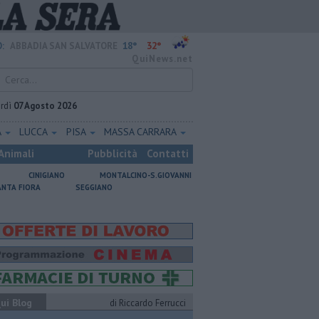
18°
32°
:
ABBADIA SAN SALVATORE
QuiNews.net
rdì
07 Agosto 2026
A
LUCCA
PISA
MASSA CARRARA
Animali
Pubblicità
Contatti
CINIGIANO
MONTALCINO-S.GIOVANNI
ANTA FIORA
SEGGIANO
ui Blog
di Riccardo Ferrucci