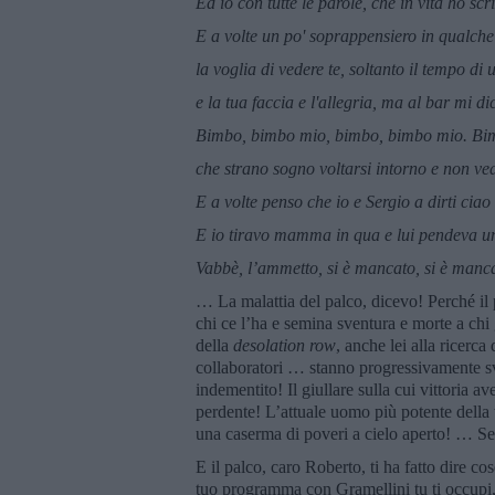
Ed io con tutte le parole, che in vita ho scr
E a volte un po' soprappensiero in qualche f
la voglia di vedere te, soltanto il tempo di u
e la tua faccia e l'allegria, ma al bar mi 
Bimbo, bimbo mio, bimbo, bimbo mio. Bi
che strano sogno voltarsi intorno e non ved
E a volte penso che io e Sergio a dirti ci
E io tiravo mamma in qua e lui pendeva un 
Vabbè, l’ammetto, si è mancato, si è mancato
… La malattia del palco, dicevo! Perché il p
chi ce l’ha e semina sventura e morte a chi 
della
desolation row
, anche lei alla ricerc
collaboratori … stanno progressivamente sv
indementito! Il giullare sulla cui vittori
perdente! L’attuale uomo più potente della
una caserma di poveri a cielo aperto! … Se n
E il palco, caro Roberto, ti ha fatto dire co
tuo programma con Gramellini tu ti occupi, 