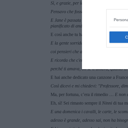
Sì, e grazie, per la preoccupazione che hai 
Pensavo che fosse lì per sempre, quindi no
Persona
E Jane è passata con una ciocca dei tuoi cap
pianificato di andare via chiaro. Sei mai s
E così anche tu hai cercato un padre in Fr
E la gente sorride a Venezia, si ricorda di
coi pensieri che avevano fretta e le gambe 
E ricorda che c'era anche un uomo con due
perché ti amava, oh se ti amava, quanto d
E hai anche dedicato una canzone a France
Così dicevi e mi chiedevi: "Professore, d
Ma, per fortuna, c’era il rimedio …
E non c
Eh, sì! Sei rimasto sempre il
Ninni
di tua m
E una domenica i cavalli, le carte, le sco
adesso è grande, adesso sai, non ha bisogn