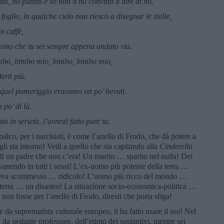
itto, ho pianto e so non li ho convinti a dire di no.
oglio, in qualche cielo non riesco a disegnar le stelle,
n caffè,
dicono che tu sei sempre appena andato via.
mbo, bimbo mio, bimbo, bimbo mio,
erti più.
ao quel pomeriggio eravamo un po’ bevuti.
po’ di là.
 in serietà, l’avresti fatto pure tu.
alco, per i narcisisti, è come l’anello di Frodo, che dà potere a
gli sta intorno! Vedi a quello che sta capitando alla
Cinderella
a di un padre che non c’era! Un marito … sparito nel nulla! Dei
anendo in tutti i sensi! L’ex-uomo più potente della terra …
a aveva scommesso … ridicolo! L’uomo più ricco del mondo …
 terra … un disastro! La situazione socio-economica-politica …
on fosse per l’anello di Frodo, diresti che porta sfiga!
se da suprematista culturale europeo, ti ha fatto usare il
noi
! Nel
da pedante professore, dell’etimo dei sostantivi, mentre sei