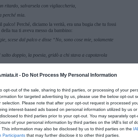
n ritardo, salvarsela con vigliaccheria,
la perché mia.
l palco! Perché, diciamo la verità, era una bugia che tu fossi
a della tua ti aveva messo da bambino:
lgie, scese dal palco e disse “No, sono cose mie, solamente
il salto doppio, la poesia, gridò a chi stava a capotavola
chiude gli occhi e dentro ci vede, adesso, sì.
iata.it -
Do Not Process My Personal Information
ino hai continuato a compiacere gli astanti.
?". Ora sono cresciuto "Guarda: non è bello il mio lupo?"
.
to opt-out of the sale, sharing to third parties, or processing of your per
formation for targeted advertising by us, please use the below opt-out s
Harrison che permise a Eric Clapton (musicalmente più tecnico
r selection. Please note that after your opt-out request is processed y
Cohen che permise a suo fratello di usare la moglie:
eing interest-based ads based on personal information utilized by us or
ino. Cosa posso dire?
disclosed to third parties prior to your opt-out. You may separately opt-
losure of your personal information by third parties on the IAB’s list of
narti. Sono contento che tu mi abbia intralciato la via.
. This information may also be disclosed by us to third parties on the
IA
 bene, il tuo nemico sta dormendo, e la sua donna è libera.
Participants
that may further disclose it to other third parties.