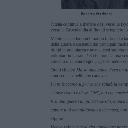
Roberto Vecchioni
l’Italia continua a mettere dazi verso la B
verso la Groenlandia al fine di sciogliere i g
Mentre succedono nel mondo tutto ciò e tante a
della guerra e sostenuti dai principali medi
riuniti in una piazza romana, così
spontan
volontari in Ucraina! E che non sia una scu
Guccini o Liliana Segre … per lo meno sar
Ora ti chiedo:
Ma su quel palco c’era un t
conosco … quello che cantava:
Fu re Riccardo il primo che salutò la com
si tolse l'elmo e disse: "tié", ma con cortes
Era una guerra un po’ del cavolo, mancava
eppure tutti comandavano a che cosa, non 
Oppure:
Volevo solo vivere la vita, quello era pazzo,