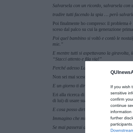
Salvarsela con un ricordo, salvarsela con u
tradire tutti facendo la spia … però salvar
Poi finalmente ho compreso: il problema è i
sceso dal palco su cui la generazione prim
Poi quel bambino si voltò e contò le nosta
mie.”
E mentre tutti si aspettavano la giravolta, 
“Stacci attento e fila via!”
Perché adesso Laura ci crede, ci crede, sì, 
QUInewsAm
Non sei mai sceso dal palco! E fin da bamb
E un giorno ti dirò "indovina chi è venuto
If you wish 
sensitive in
Eri alla ricerca di un padre, come George 
confirm you
di lui) di usare sua moglie. Come Leonard 
continue se
E cosa posso dirti fratello mio, mio assass
information 
further disc
Immagino che mi manchi, immagino di perdo
participants
Se mai passerai di qui, per Jane o per me,
Downstream 