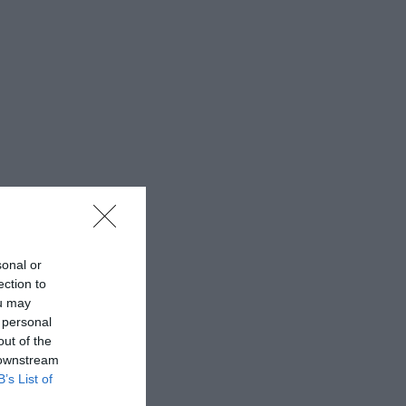
sonal or
ection to
ou may
 personal
out of the
 downstream
B’s List of