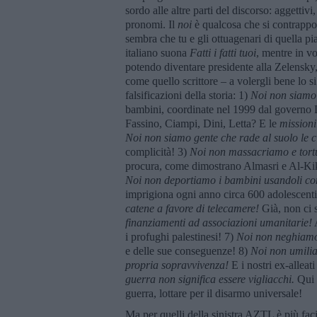
sordo alle altre parti del discorso: aggettivi,
pronomi. Il
noi
è qualcosa che si contrapp
sembra che tu e gli ottuagenari di quella p
italiano suona
Fatti i fatti tuoi
, mentre in v
potendo diventare presidente alla Zelensky, 
come quello scrittore – a volergli bene lo 
falsificazioni della storia: 1)
Noi non siamo 
bambini, coordinate nel 1999 dal governo 
Fassino, Ciampi, Dini, Letta? E le
missioni
Noi non siamo gente che rade al suolo le ci
complicità! 3)
Noi non massacriamo e tortu
procura, come dimostrano Almasri e Al-Kikli
Noi non deportiamo i bambini usandoli co
imprigiona ogni anno circa 600 adolescenti
catene a favore di telecamere!
Già, non ci 
finanziamenti ad associazioni umanitarie!
A
i profughi palestinesi! 7)
Noi non neghiamo
e delle sue conseguenze! 8)
Noi non umilia
propria sopravvivenza!
E i nostri ex-allea
guerra non significa essere vigliacchi.
Qui g
guerra, lottare per il disarmo universale!
Ma per quelli della sinistra AZTL è più faci