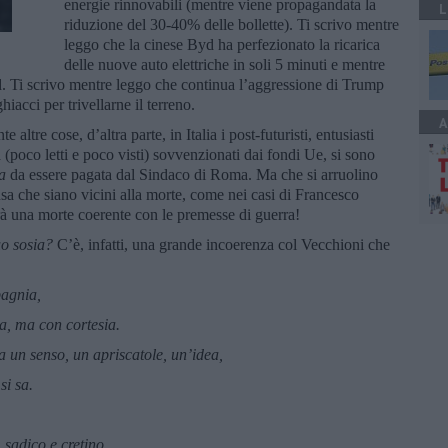
energie rinnovabili (mentre viene propagandata la
L
riduzione del 30-40% delle bollette). Ti scrivo mentre
leggo che la cinese Byd ha perfezionato la ricarica
delle nuove auto elettriche in soli 5 minuti e mentre
yd. Ti scrivo mentre leggo che continua l’aggressione di Trump
hiacci per trivellarne il terreno.
A
ltre cose, d’altra parte, in Italia i post-futuristi, entusiasti
a (poco letti e poco visti) sovvenzionati dai fondi Ue, si sono
ea
da essere pagata dal Sindaco di Roma. Ma che si arruolino
sa che siano vicini alla morte, come nei casi di Francesco
à una morte coerente con le premesse di guerra!
uo sosia?
C’è, infatti, una grande incoerenza col Vecchioni che
pagnia,
ia, ma con cortesia.
 un senso, un apriscatole, un’idea,
si sa.
 sadico e cretino,