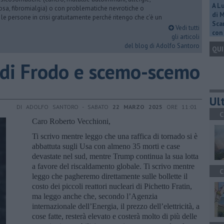
A L
iosa, fibromialgia) o con problematiche nevrotiche o
di 
 le persone in crisi gratuitamente perché ritengo che c’è un
Scar
Vedi tutti
con 
gli articoli
del blog di Adolfo Santoro
QUI
llo di Frodo e scemo-scemo
Ult
DI ADOLFO SANTORO - SABATO
22 MARZO 2025
ORE 11:01
C
Caro Roberto Vecchioni,
Ti scrivo mentre leggo che una raffica di tornado si è
abbattuta sugli Usa con almeno 35 morti e case
devastate nel sud, mentre Trump continua la sua lotta
a favore del riscaldamento globale. Ti scrivo mentre
C
leggo che pagheremo direttamente sulle bollette il
costo dei piccoli reattori nucleari di Pichetto Fratin,
ma leggo anche che, secondo l’Agenzia
internazionale dell’Energia, il prezzo dell’elettricità, a
cose fatte, resterà elevato e costerà molto di più delle