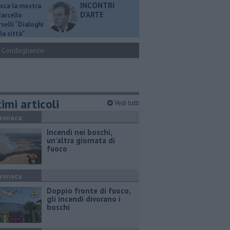
INCONTRI
ucca la mostra
D'ARTE
Marcello
selli “Dialoghi
la città"
Condoglianze
imi articoli
Vedi tutti
ronaca
Incendi nei boschi,
un'altra giornata di
fuoco
ronaca
Doppio fronte di fuoco,
gli incendi divorano i
boschi