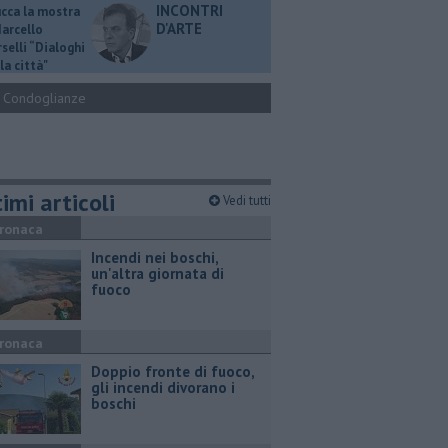
INCONTRI
ucca la mostra
D'ARTE
Marcello
selli “Dialoghi
la città"
Condoglianze
imi articoli
Vedi tutti
ronaca
Incendi nei boschi,
un'altra giornata di
fuoco
ronaca
Doppio fronte di fuoco,
gli incendi divorano i
boschi