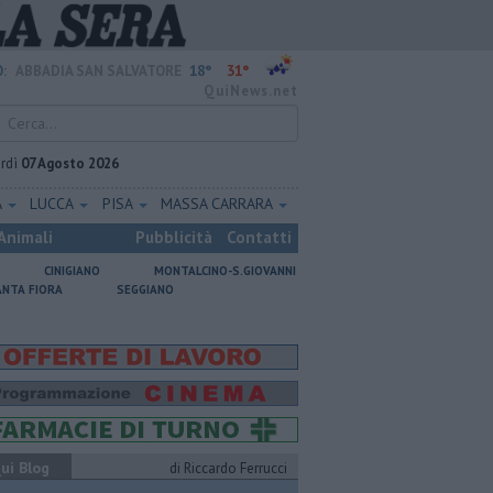
18°
31°
:
ABBADIA SAN SALVATORE
QuiNews.net
rdì
07 Agosto 2026
A
LUCCA
PISA
MASSA CARRARA
Animali
Pubblicità
Contatti
CINIGIANO
MONTALCINO-S.GIOVANNI
ANTA FIORA
SEGGIANO
ui Blog
di Riccardo Ferrucci