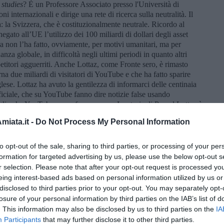
 studies
? È un Professore Associato presso l'Università di
ni internazionali e dirige una rete di ricerca sulla neutralità. Il
: la Svizzera, che è costituzionalmente neutrale. Ricordo al
gato all’UE l’utilizzo dei 100 miliardi di dollari degli asset
ra non l’ha fatto, ovviamente, per motivi umanitari, ma per
anza globale, in difficoltà negli ultimi periodi in quanto altri
etitori agguerriti. Anche Lottaz, come Fronte sero, è rimasto
a due miliardi di visitatori di YouTube e che ha fatto sparire
lese. Lottaz ha avuto la gentilezza di informarci delle centinaia
tificiale, che su YouTube fanno dire notizie false usando
oglie che YouTube possa fare censura. La storia di Pascal Lottaz è
sciuto il proprio errore ed ha riammesso Neutrality Studies sul
iata.it -
Do Not Process My Personal Information
 bisogno di una società senza paura
.
Chi è Glenn Diesen?
È un politologo norvegese nel suo Paese,
to opt-out of the sale, sharing to third parties, or processing of your per
i là di Pascal Lottaz, Diesen sembra il vero obiettivo della
formation for targeted advertising by us, please use the below opt-out s
eagito accusando YouTube di censura e ha continuato a
r selection. Please note that after your opt-out request is processed y
a, spostando parte della sua attività su altre piattaforme per
eing interest-based ads based on personal information utilized by us or
arte della nutrita schiera di blogger che sono stati bloccati in
disclosed to third parties prior to your opt-out. You may separately opt-
losure of your personal information by third parties on the IAB’s list of
a parte di YouTube: l’intervista a Patrik Baab, un giornalista di
. This information may also be disclosed by us to third parties on the
IA
nche il libro
Propaganda pressing: come i media e gli scrittori a
Participants
that may further disclose it to other third parties.