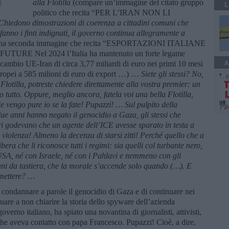
alla Flotilla
(compare un’immagine del citato gruppo
L
politico che recita “PER L’IRAN NON LI
Chiedono dimostrazioni di coerenza a cittadini comuni che
nno i finti indignati, il governo continua allegramente a
una seconda immagine che recita “ESPORTAZIONI ITALIANE
URE Nel 2024 l’Italia ha mantenuto un forte legame
A
cambio UE-Iran di circa 3,77 miliardi di euro nei primi 10 mesi
 europei a 585 milioni di euro di export …) …
Siete gli stessi? No,
Flotilla, potreste chiedere direttamente alla vostra premier: un
utto. Oppure, meglio ancora, fatela voi una bella Flotilla,
Ce vengo pure io se la fate! Pupazzi! … Sul pulpito della
due anni hanno negato il genocidio a Gaza, gli stessi che
eri godevano che un agente dell’ICE avesse sparato in testa a
iolenza! Almeno la decenza di starsi zitti! Perché quello che a
bera che li riconosce tutti i regimi: sia quelli col turbante nero,
i USA, né con Israele, né con i Pahlavi e nemmeno con gli
ani da tastiera, che la morale s’accende solo quando (…). E
 mettere? …
 condannare a parole il genocidio di Gaza e di continuare nei
tinuare a non chiarire la storia dello spyware dell’azienda
overno italiano, ha spiato una novantina di giornalisti, attivisti,
che aveva contatto con papa Francesco. Pupazzi! Cioè, a dire,