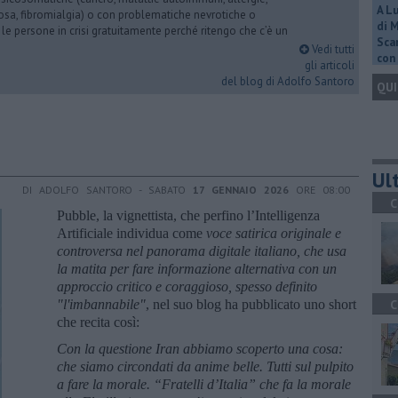
A L
iosa, fibromialgia) o con problematiche nevrotiche o
di 
 le persone in crisi gratuitamente perché ritengo che c’è un
Scar
Vedi tutti
con 
gli articoli
del blog di Adolfo Santoro
QUI
Ult
DI ADOLFO SANTORO - SABATO
17 GENNAIO 2026
ORE 08:00
C
Pubble, la vignettista, che perfino l’Intelligenza
Artificiale individua come
voce satirica originale e
controversa nel panorama digitale italiano, che usa
la matita per fare informazione alternativa
con un
approccio critico e coraggioso, spesso definito
"l'imbannabile"
, nel suo blog ha pubblicato uno short
C
che recita così:
Con la questione Iran abbiamo scoperto una cosa:
che siamo circondati da anime belle. Tutti sul pulpito
a fare la morale. “Fratelli d’Italia” che fa la morale