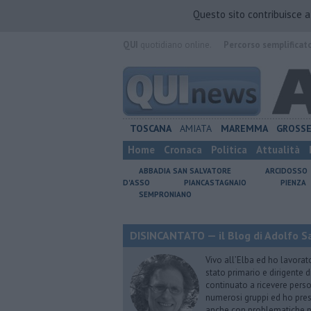
Questo sito contribuisce 
QUI
quotidiano online.
Percorso semplificat
TOSCANA
AMIATA
MAREMMA
GROSS
Home
Cronaca
Politica
Attualità
ABBADIA SAN SALVATORE
ARCIDOSSO
D'ASSO
PIANCASTAGNAIO
PIENZA
SEMPRONIANO
DISINCANTATO — il Blog di Adolfo S
Vivo all’Elba ed ho lavorat
stato primario e dirigente 
continuato a ricevere person
numerosi gruppi ed ho pres
anche con problematiche ps