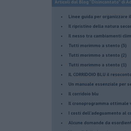
Articoli dal Blog “Disincantato” di 
​Linee guida per organizzare 
​Il ripristino della natura sec
Il nesso tra cambiamenti cli
Tutti morimmo a stento (3)
Tutti morimmo a stento (2)
​Tutti morimmo a stento (1)
IL CORRIDOIO BLU il resocont
Un manuale essenziale per s
Il corridoio blu
​Il cronoprogramma ottimale ve
​I costi dell’adeguamento al c
Alcune domande da esordiente 