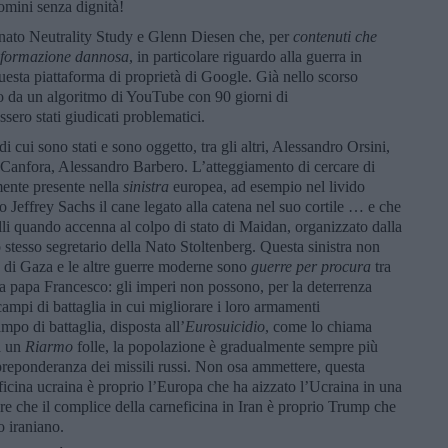
mini senza dignità!
nato Neutrality Study e Glenn Diesen che, per
contenuti che
nformazione dannosa
, in particolare riguardo alla guerra in
questa piattaforma di proprietà di Google. Già nello scorso
o da un algoritmo di YouTube con 90 giorni di
sero stati giudicati problematici.
 di cui sono stati e sono oggetto, tra gli altri, Alessandro Orsini,
anfora, Alessandro Barbero. L’atteggiamento di cercare di
mente presente nella
sinistra
europea, ad esempio nel livido
o Jeffrey Sachs il cane legato alla catena nel suo cortile … e che
lli quando accenna al colpo di stato di Maidan, organizzato dalla
tesso segretario della Nato Stoltenberg. Questa sinistra non
 di Gaza e le altre guerre moderne sono
guerre per procura
tra
 papa Francesco: gli imperi non possono, per la deterrenza
 campi di battaglia in cui migliorare i loro armamenti
mpo di battaglia, disposta all’
Eurosuicidio
, come lo chiama
a un
Riarmo
folle, la popolazione è gradualmente sempre più
 preponderanza dei missili russi. Non osa ammettere, questa
neficina ucraina è proprio l’Europa che ha aizzato l’Ucraina in una
 che il complice della carneficina in Iran è proprio Trump che
o iraniano.