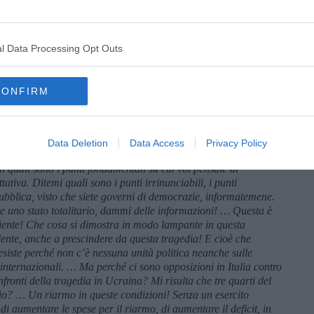
sen ha affermato presentando Baab:
Le narrazioni di guerra
ltà. E questo crea problemi non solo per i giornalisti come te,
do ci è permesso di sostenere qualsiasi tesi quando arriviamo
con la “verità ufficiale”.
l Data Processing Opt Outs
profondita di Baab: il complesso meccanismo della selezione
isti indirizzati verso la disinformazione della propaganda. È più
imo Cacciari in merito alla dissennata politica europea:
CONFIRM
incere sul campo l’Ucraina? Costituiscano un esercito europeo e
che la Russia sia un potenziale aggressore dell’intera
ricolo per le nostre democrazie? Bene! Costituiscano un
Data Deletion
Data Access
Privacy Policy
di turno e partano … Avete la volontà di giungere a un
i quali sono i punti fondamentali su cui voi pensate di
tativa. Ditemi quali sono i punti irrinunciabili, i punti
bblica, visto che siete governi di democrazie, informatemene.
ete uno stato totalitario, dammi delle informazioni! … Questa è
 niente! Che cosa si dimostra in modo lampante in questa
dente, anche a prescindere da questa tragedia! E cioè che
esiste perché non c’è nessuna unità politica neanche sulle
 internazionali. … Ma perché ci sono opposizioni in Italia contro
fronti della tragedia in Ucraina? Mi risulta che tre quarti del
io? … Un riarmo in queste condizioni! Senza un esercito
i aumentare le spese per il riarmo, di aumentare il deficit, in