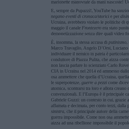
marionette manovrate da mani nascoste! Uo
E, sempre da Pupazzi!, YouTube ha sanzio
negano eventi di cronaca/storici
e per
disi
Ucraina, avrebbero violato le politiche di 
maggio il canale
Frontezero
era stato punit
demonetizzazione senza dire quali video fos
È, insomma, la stessa accusa di
putinismo
,
Marco Travaglio, Angelo D’Orsi, Luciano C
individuare il nemico in patria è particolar
conduttore di Piazza Pulita, che aizza contr
non lascia parlare lo scienziato Carlo Rove
CIA in Ucraina nel 2014 ed ammesso dallo s
osa ammettere che quella d’Ucraina, quella
le superpotenze,
guerre a pezzi
come diceva
atomica, scontrarsi tra loro e allora creano
convenzionali. E l’Europa è il principale ca
Gabriele Guzzi: un contesto in cui, grazie 
affamata e decimata, per conto terzi, dalla
sinistra
, che il principale autore della car
guerra impossibile. Come non osa ammettere
aizza ad una ribellione impossibile il popol