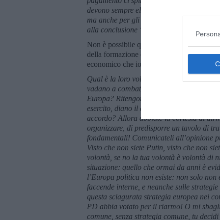
pagamento ci spingono verso le guerre.
Die
devono sempre elevate al di sopra della rea
ma anche per gli accademici come me, quan
alla conclusione “giusta”, quella allineata 
Persona
Non è possibile qui esaminare l’analisi ap
della formazione e della pratica dei giornal
economico che io riporti l’opinione di Mass
Qual è la loro volontà? La volontà è far v
vadano a combattere in Ucraina! Ritengono 
Europa? Ritengono che la Russia sia un pe
esercito, diano il comando all’Eisenhower 
accordo? Allora abbiate la cortesia di dirm
organizzare, di predisporre un tavolo di trat
fondamentali! Comunicateli all’opinione pu
Visto che non siete Putin, visto che non si
volontà, se no la tua volontà è volontà di
situazione: quello che ormai da anni è evi
l’Europa politica non esiste: non solo non 
faccende interne, e neanche sulle strategie
questa sciagurata strategia europea nei con
PD abbia votato per il riarmo! O mi sbagl
comune, senza strategia comune, tu decidi d