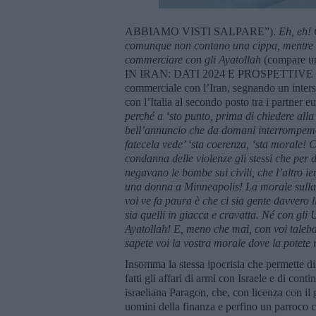
ABBIAMO VISTI SALPARE”).
Eh, eh! 
comunque non contano una cippa, mentre fa
commerciare con gli Ayatollah
(compare 
IN IRAN: DATI 2024 E PROSPETTIVE FUT
commerciale con l’Iran, segnando un inters
con l’Italia al secondo posto tra i partner
perché a ‘sto punto, prima di chiedere alla 
bell’annuncio che da domani interrompemo t
fatecela vede’ ‘sta coerenza, ‘sta morale! 
condanna delle violenze gli stessi che per 
negavano le bombe sui civili, che l’altro i
una donna a Minneapolis! La morale sulla v
voi ve fa paura è che ci sia gente davvero li
sia quelli in giacca e cravatta. Né con gl
Ayatollah! E, meno che mai, con voi taleb
sapete voi la vostra morale dove la potete
Insomma la stessa ipocrisia che permette di
fatti gli affari di armi con Israele e di con
israeliana Paragon, che, con licenza con il g
uomini della finanza e perfino un parroco 