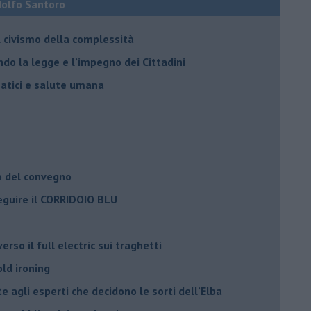
Adolfo Santoro
il civismo della complessità
ondo la legge e l’impegno dei Cittadini
matici e salute umana
o del convegno
eguire il CORRIDOIO BLU
rso il full electric sui traghetti
old ironing
agli esperti che decidono le sorti dell’Elba