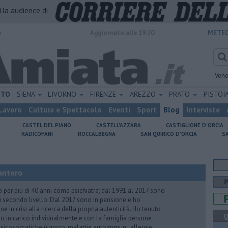
alla audience di
o
Aggiornato alle 19:20
METEO
Vene
ETO
SIENA
LIVORNO
FIRENZE
AREZZO
PRATO
PISTOI
Lavoro
Cultura e Spettacolo
Eventi
Sport
Blog
Interviste
CASTEL DEL PIANO
CASTELL'AZZARA
CASTIGLIONE D'ORCIA
RADICOFANI
ROCCALBEGNA
SAN QUIRICO D'ORCIA
S
antoro
o per più di 40 anni come psichiatra; dal 1991 al 2017 sono
di secondo livello. Dal 2017 sono in pensione e ho
e in crisi alla ricerca della propria autenticità. Ho tenuto
Q
o in carico individualmente e con la famiglia persone
icosomatiche (cancro, malattie autoimmuni, allergie,