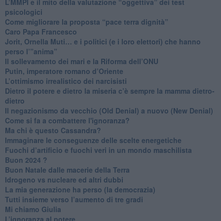
​L’MMPI e il mito della valutazione “oggettiva” dei test
psicologici
Come migliorare la proposta “pace terra dignità”
Caro Papa Francesco
​Jorit, Ornella Muti… e i politici (e i loro elettori) che hanno
perso l’”anima”
​Il sollevamento dei mari e la Riforma dell’ONU
Putin, imperatore romano d’Oriente
​L’ottimismo irrealistico dei narcisisti
​Dietro il potere e dietro la miseria c’è sempre la mamma dietro-
dietro
Il negazionismo da vecchio (Old Denial) a nuovo (New Denial)
Come si fa a combattere l'ignoranza?
Ma chi è questo Cassandra?
Immaginare le conseguenze delle scelte energetiche
​Fuochi d’artificio e fuochi veri in un mondo maschilista
Buon 2024 ?
​Buon Natale dalle macerie della Terra
​Idrogeno vs nucleare ed altri dubbi
​La mia generazione ha perso (la democrazia)
​Tutti insieme verso l’aumento di tre gradi
Mi chiamo Giulia
L’ignoranza al potere