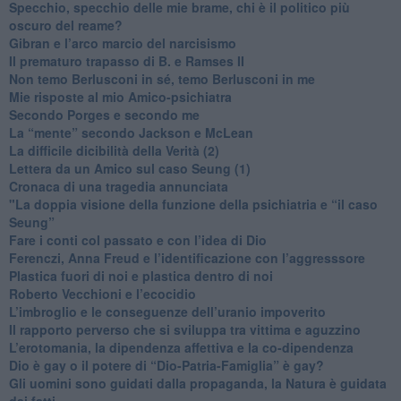
​Specchio, specchio delle mie brame, chi è il politico più
oscuro del reame?
​Gibran e l’arco marcio del narcisismo
​Il prematuro trapasso di B. e Ramses II
​Non temo Berlusconi in sé, temo Berlusconi in me
​Mie risposte al mio Amico-psichiatra
​Secondo Porges e secondo me
​La “mente” secondo Jackson e McLean
La difficile dicibilità della Verità (2)
​Lettera da un Amico sul caso Seung (1)
​Cronaca di una tragedia annunciata
"​La doppia visione della funzione della psichiatria e “il caso
Seung”
​Fare i conti col passato e con l’idea di Dio
​Ferenczi, Anna Freud e l’identificazione con l’aggresssore
Plastica fuori di noi e plastica dentro di noi
​Roberto Vecchioni e l’ecocidio
​L’imbroglio e le conseguenze dell’uranio impoverito
​Il rapporto perverso che si sviluppa tra vittima e aguzzino
L’erotomania, la dipendenza affettiva e la co-dipendenza
​Dio è gay o il potere di “Dio-Patria-Famiglia” è gay?
​Gli uomini sono guidati dalla propaganda, la Natura è guidata
dai fatti