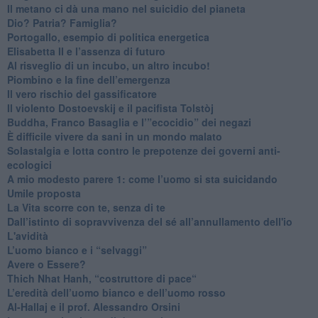
​Il metano ci dà una mano nel suicidio del pianeta
​Dio? Patria? Famiglia?
Portogallo, esempio di politica energetica
​Elisabetta II e l’assenza di futuro
Al risveglio di un incubo, un altro incubo!
​Piombino e la fine dell’emergenza
​Il vero rischio del gassificatore
​Il violento Dostoevskij e il pacifista Tolstòj
​Buddha, Franco Basaglia e l’”ecocidio” dei negazi
​È difficile vivere da sani in un mondo malato
Solastalgia e lotta contro le prepotenze dei governi anti-
ecologici
​A mio modesto parere 1: come l’uomo si sta suicidando
​Umile proposta
​La Vita scorre con te, senza di te
​Dall’istinto di sopravvivenza del sé all’annullamento dell'io
L'avidità
​L’uomo bianco e i “selvaggi”
​Avere o Essere?
​Thich Nhat Hanh, “costruttore di pace“
​L’eredità dell’uomo bianco e dell’uomo rosso
Al-Hallaj e il prof. Alessandro Orsini