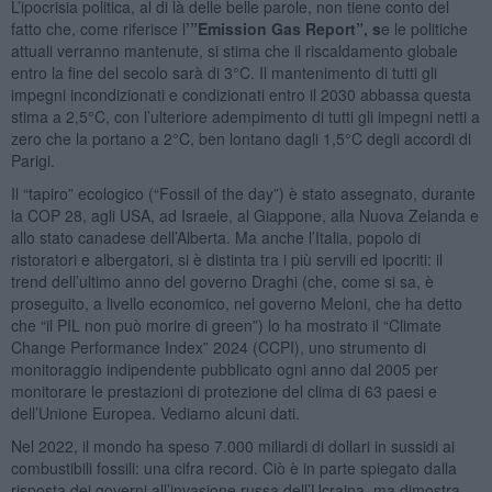
L’ipocrisia politica, al di là delle belle parole, non tiene conto del
fatto che, come riferisce l
’”Emission Gas Report”, s
e le politiche
attuali verranno mantenute, si stima che il riscaldamento globale
entro la fine del secolo sarà di 3°C. Il mantenimento di tutti gli
impegni incondizionati e condizionati entro il 2030 abbassa questa
stima a 2,5°C, con l’ulteriore adempimento di tutti gli impegni netti a
zero che la portano a 2°C, ben lontano dagli 1,5°C degli accordi di
Parigi.
Il “tapiro” ecologico (“Fossil of the day”) è stato assegnato, durante
la COP 28, agli USA, ad Israele, al Giappone, alla Nuova Zelanda e
allo stato canadese dell’Alberta. Ma anche l’Italia, popolo di
ristoratori e albergatori, si è distinta tra i più servili ed ipocriti: il
trend dell’ultimo anno del governo Draghi (che, come si sa, è
proseguito, a livello economico, nel governo Meloni, che ha detto
che “il PIL non può morire di green”) lo ha mostrato il “Climate
Change Performance Index” 2024 (CCPI), uno strumento di
monitoraggio indipendente pubblicato ogni anno dal 2005 per
monitorare le prestazioni di protezione del clima di 63 paesi e
dell’Unione Europea. Vediamo alcuni dati.
Nel 2022, il mondo ha speso 7.000 miliardi di dollari in sussidi ai
combustibili fossili: una cifra record. Ciò è in parte spiegato dalla
risposta dei governi all’invasione russa dell’Ucraina, ma dimostra