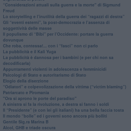
​“Considerazioni attuali sulla guerra e la morte" di Sigmund
Freud
​Lo storytelling e l’inutilità della guerra dei “ragazzi di destra”
​Gli “eventi esterni”, la post-democrazia e l’assenza di
soggettività delle masse
​Il populismo di “Bibi” per l’Occidente: portare la guerra
dovunque
​Che roba, contessa!... con i “fasci” non ci parlo
La pubblicità e il Kali Yuga
​La pubblicità è dannosa per i bambini (e per chi non sa
decodificarla)
​Appuntamenti violenti in adolescenza e femminicidi
​Psicologi di Stato e autoritarismo di Stato
Elogio della diserzione
“Odiatori” e colpevolizzazione della vittima (“victim blaming”)
​Patriarcato e Piromania
"Ora si aprono le porte del paradiso"
​A sinistra si fa la rivoluzione, a destra si fanno i soldi
​Il “Presidente” (e con lei gli italiani) ha una bella faccia tosta
​Il mondo “bolle” ed i governi sono ancora più bolliti
​Gentile Sig.ra Marina B
​Alcol, GHB e triade oscura