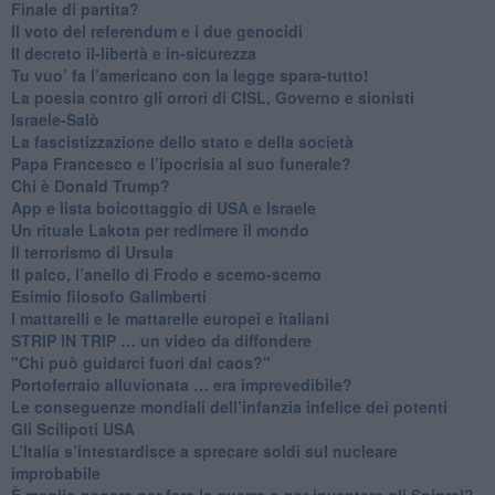
​Finale di partita?
​Il voto del referendum e i due genocidi
Il decreto il-libertà e in-sicurezza
Tu vuo’ fa l’americano con la legge spara-tutto!
La poesia contro gli orrori di CISL, Governo e sionisti
Israele-Salò
​La fascistizzazione dello stato e della società
Papa Francesco e l’ipocrisia al suo funerale?
​Chi è Donald Trump?
App e lista boicottaggio di USA e Israele
​Un rituale Lakota per redimere il mondo
Il terrorismo di Ursula
​Il palco, l’anello di Frodo e scemo-scemo
Esimio filosofo Galimberti
​I mattarelli e le mattarelle europei e italiani
​STRIP IN TRIP … un video da diffondere
"Chi può guidarci fuori dal caos?"
​Portoferraio alluvionata … era imprevedibile?
Le conseguenze mondiali dell’infanzia infelice dei potenti
​Gli Scilipoti USA
L’Italia s’intestardisce a sprecare soldi sul nucleare
improbabile
È meglio pagare per fare la guerra o per inventare gli Spinrel?