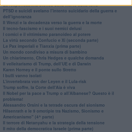
La responsabilità storica della morte sulla terra
PTSD e suicidi svelano l’intento suicidario della guerra e
dell’ignoranza
Il Wenzi e la decadenza verso la guerra e la morte
​Il tecno-fascismo e i suoi nemici delusi
​I comici e il vittimismo paranoideo al potere
​La virtù secondo Confucio e Xi (seconda parte)
Le Pax imperiali e Tianxia (prima parte)
Un mondo condiviso a misura di bambino
​Un chiarimento, Chris Hedges e qualche domanda
Il velleitarismo di Trump, dell’UE e di Darwin
​Karen Horney e il ponte sullo Stretto
​I bulli vanno isolati
L’invertebrata von der Leyen e il Lula-risk
Trump soffre, la Corte dell'Aia è viva
​Il Nobel per la pace a Trump o all’Albanese? Questo è il
problema!
​Alessandro Orsini e la tetrade oscura del sionismo
​Hilsenrath e le 9 omotipie tra Nazismo, Sionismo e
Americanismo" (4^ parte)
​Il terrore di Netanyahu e la strategia della tensione
Il mito della democratica Israele (prima parte)