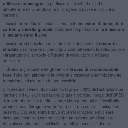
utilizzo e stoccaggio,
in particolare nei settori difficili da
abbattere, e nella produzione di idrogeno a basse emissioni di
carbonio.
- Accelerare e ridurre sostanzialmente
le emissioni di biossido di
carbonio a livello globale
, comprese, in particolare,
le emissioni
di metano entro il 2030.
- Accelerare la riduzione delle emissioni derivanti dal
trasporto
stradale
su una serie di percorsi, anche attraverso lo sviluppo delle
infrastrutture e la rapida diffusione di veicoli zero e a basse
emissioni.
- Eliminare gradualmente gli inefficienti
sussidi ai combustibili
fossili
che non affrontano la povertà energetica o semplicemente
transizioni, nel più breve tempo possibile.
Si dovrebbe, invece, fin da subito, tagliare il 90% dell’estrazione del
carbone e il 60% dell’estrazione di gas e petrolio. I paesi dell’OPEC
si troverebbero così a ridirezionare i loro guadagni dai fossili alla
produzione di “idrogeno verde” (o a costruire centrali nucleari nel
deserto). E questo entro il 2030 avverrà! Idrogeno e nucleare
diventano così i veri competitor, che ambiscono ad affiancare il
fotovoltaico (che ha alcuni limiti: tra tutti, la necessità di uno