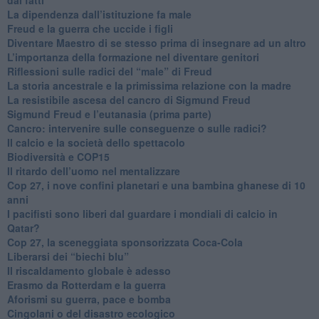
La dipendenza dall’istituzione fa male
​Freud e la guerra che uccide i figli
​Diventare Maestro di se stesso prima di insegnare ad un altro
L’importanza della formazione nel diventare genitori
Riflessioni sulle radici del “male” di Freud
​La storia ancestrale e la primissima relazione con la madre
​La resistibile ascesa del cancro di Sigmund Freud
Sigmund Freud e l’eutanasia (prima parte)
Cancro: intervenire sulle conseguenze o sulle radici?
​Il calcio e la società dello spettacolo
Biodiversità e COP15
​Il ritardo dell’uomo nel mentalizzare
​Cop 27, i nove confini planetari e una bambina ghanese di 10
anni
​I pacifisti sono liberi dal guardare i mondiali di calcio in
Qatar?
​Cop 27, la sceneggiata sponsorizzata Coca-Cola
​Liberarsi dei “biechi blu”
Il riscaldamento globale è adesso
​Erasmo da Rotterdam e la guerra
​Aforismi su guerra, pace e bomba
Cingolani o del disastro ecologico