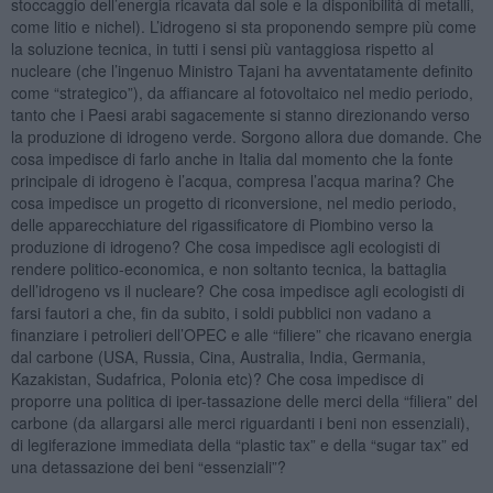
stoccaggio dell’energia ricavata dal sole e la disponibilità di metalli,
come litio e nichel). L’idrogeno si sta proponendo sempre più come
la soluzione tecnica, in tutti i sensi più vantaggiosa rispetto al
nucleare (che l’ingenuo Ministro Tajani ha avventatamente definito
come “strategico”), da affiancare al fotovoltaico nel medio periodo,
tanto che i Paesi arabi sagacemente si stanno direzionando verso
la produzione di idrogeno verde. Sorgono allora due domande. Che
cosa impedisce di farlo anche in Italia dal momento che la fonte
principale di idrogeno è l’acqua, compresa l’acqua marina? Che
cosa impedisce un progetto di riconversione, nel medio periodo,
delle apparecchiature del rigassificatore di Piombino verso la
produzione di idrogeno? Che cosa impedisce agli ecologisti di
rendere politico-economica, e non soltanto tecnica, la battaglia
dell’idrogeno vs il nucleare? Che cosa impedisce agli ecologisti di
farsi fautori a che, fin da subito, i soldi pubblici non vadano a
finanziare i petrolieri dell’OPEC e alle “filiere” che ricavano energia
dal carbone (USA, Russia, Cina, Australia, India, Germania,
Kazakistan, Sudafrica, Polonia etc)? Che cosa impedisce di
proporre una politica di iper-tassazione delle merci della “filiera” del
carbone (da allargarsi alle merci riguardanti i beni non essenziali),
di legiferazione immediata della “plastic tax” e della “sugar tax” ed
una detassazione dei beni “essenziali”?