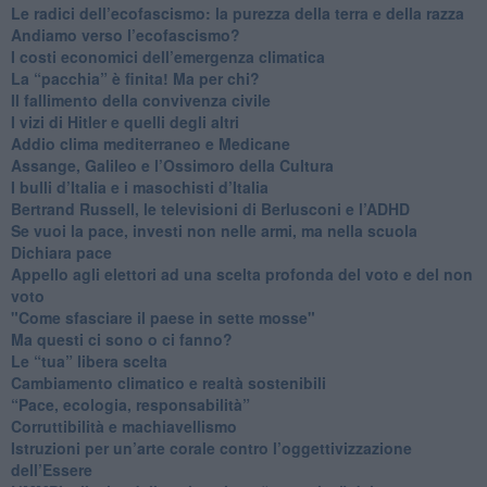
Le radici dell’ecofascismo: la purezza della terra e della razza
Andiamo verso l’ecofascismo?
I costi economici dell’emergenza climatica
​La “pacchia” è finita! Ma per chi?
​Il fallimento della convivenza civile
​I vizi di Hitler e quelli degli altri
Addio clima mediterraneo e Medicane
​Assange, Galileo e l’Ossimoro della Cultura
​I bulli d’Italia e i masochisti d’Italia
​Bertrand Russell, le televisioni di Berlusconi e l’ADHD
​Se vuoi la pace, investi non nelle armi, ma nella scuola
​Dichiara pace
​Appello agli elettori ad una scelta profonda del voto e del non
voto
"Come sfasciare il paese in sette mosse"
​Ma questi ci sono o ci fanno?
​Le “tua” libera scelta
Cambiamento climatico e realtà sostenibili
“Pace, ecologia, responsabilità”
​Corruttibilità e machiavellismo
Istruzioni per un’arte corale contro l’oggettivizzazione
dell’Essere