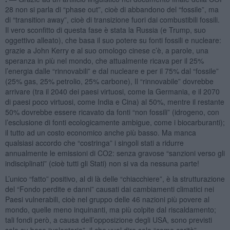
28 non si parla di “phase out”, cioè di abbandono del “fossile”, ma
di “transition away”, cioè di transizione fuori dai combustibili fossili.
Il vero sconfitto di questa fase è stata la Russia (e Trump, suo
oggettivo alleato), che basa il suo potere su fonti fossili e nucleare:
grazie a John Kerry e al suo omologo cinese c’è, a parole, una
speranza in più nel mondo, che attualmente ricava per il 25%
l’energia dalle “rinnovabili” e dal nucleare e per il 75% dal “fossile”
(25% gas, 25% petrolio, 25% carbone), Il “rinnovabile” dovrebbe
arrivare (tra il 2040 dei paesi virtuosi, come la Germania, e il 2070
di paesi poco virtuosi, come India e Cina) al 50%, mentre il restante
50% dovrebbe essere ricavato da fonti “non fossili” (idrogeno, con
l’esclusione di fonti ecologicamente ambigue, come i biocarburanti);
il tutto ad un costo economico anche più basso. Ma manca
qualsiasi accordo che “costringa” i singoli stati a ridurre
annualmente le emissioni di CO2: senza gravose “sanzioni verso gli
indisciplinati” (cioè tutti gli Stati) non si va da nessuna parte!
L’unico “fatto” positivo, al di là delle “chiacchiere”, è la strutturazione
del “Fondo perdite e danni” causati dai cambiamenti climatici nei
Paesi vulnerabili, cioè nel gruppo delle 46 nazioni più povere al
mondo, quelle meno inquinanti, ma più colpite dal riscaldamento;
tali fondi però, a causa dell’opposizione degli USA, sono previsti
solo su base “volontaria”, il che vuol dire solo “come carità”.