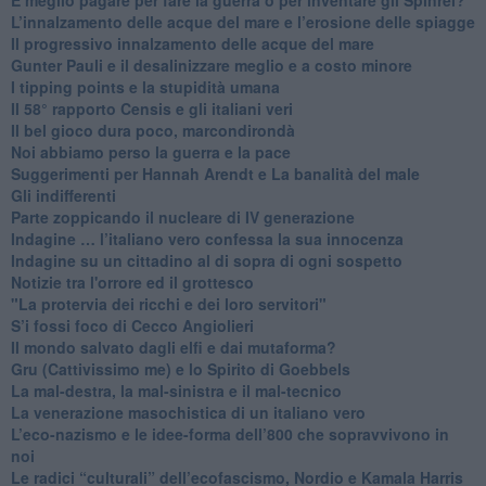
​L’innalzamento delle acque del mare e l’erosione delle spiagge
​Il progressivo innalzamento delle acque del mare
​Gunter Pauli e il desalinizzare meglio e a costo minore
I tipping points e la stupidità umana
​Il 58° rapporto Censis e gli italiani veri
​Il bel gioco dura poco, marcondirondà
Noi abbiamo perso la guerra e la pace
Suggerimenti per Hannah Arendt e La banalità del male
​Gli indifferenti
Parte zoppicando il nucleare di IV generazione
​Indagine … l’italiano vero confessa la sua innocenza
Indagine su un cittadino al di sopra di ogni sospetto
Notizie tra l'orrore ed il grottesco
"La protervia dei ricchi e dei loro servitori"
S’i fossi foco di Cecco Angiolieri
​Il mondo salvato dagli elfi e dai mutaforma?
Gru (Cattivissimo me) e lo Spirito di Goebbels
​La mal-destra, la mal-sinistra e il mal-tecnico
​La venerazione masochistica di un italiano vero
​L’eco-nazismo e le idee-forma dell’800 che sopravvivono in
noi
​Le radici “culturali” dell’ecofascismo, Nordio e Kamala Harris