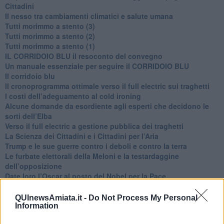
Cittadini
Il nesso tra cambiamenti climatici e salute umana
Tutti morimmo a stento (3)
Tutti morimmo a stento (2)
​Tutti morimmo a stento (1)
IL CORRIDOIO BLU il resoconto del convegno
Un manuale essenziale per seguire il CORRIDOIO BLU
Il corridoio blu
​Il cronoprogramma ottimale verso il full electric sui traghetti
​I costi dell’adeguamento al cold ironing
Alcune domande da esordiente agli esperti che decidono le
sorti dell’Elba
Verso il full electric a gestione pubblica dei traghetti​
​La Scienza dei Cittadini e i Cittadini per l’Aria
Trump e le sue guerre contro i deboli e contro la terra
​Le furbate elettorali della Meloni e la testardaggine
dell’opposizione
​Date loro l’Oscar al posto del Nobel per la Pace
L'umanizzazione dell'economia e della politica
​Dopo il diluvio dei NO: un patto intergenerazionale
QUInewsAmiata.it -
Do Not Process My Personal
​Un grandioso NO ai falchi teocratici e ai loro vassalli
Information
La religione è la cocaina dei potenti