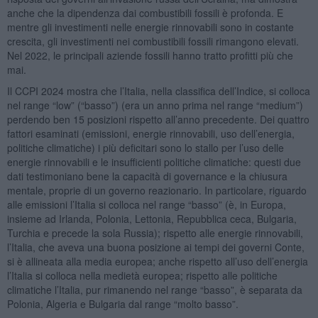
anche che la dipendenza dai combustibili fossili è profonda. E
mentre gli investimenti nelle energie rinnovabili sono in costante
crescita, gli investimenti nei combustibili fossili rimangono elevati.
Nel 2022, le principali aziende fossili hanno tratto profitti più che
mai.
Il CCPI 2024 mostra che l’Italia, nella classifica dell’Indice, si colloca
nel range “low” (“basso”) (era un anno prima nel range “medium”)
perdendo ben 15 posizioni rispetto all’anno precedente. Dei quattro
fattori esaminati (emissioni, energie rinnovabili, uso dell’energia,
politiche climatiche) i più deficitari sono lo stallo per l’uso delle
energie rinnovabili e le insufficienti politiche climatiche: questi due
dati testimoniano bene la capacità di governance e la chiusura
mentale, proprie di un governo reazionario. In particolare, riguardo
alle emissioni l’Italia si colloca nel range “basso” (è, in Europa,
insieme ad Irlanda, Polonia, Lettonia, Repubblica ceca, Bulgaria,
Turchia e precede la sola Russia); rispetto alle energie rinnovabili,
l’Italia, che aveva una buona posizione ai tempi dei governi Conte,
si è allineata alla media europea; anche rispetto all’uso dell’energia
l’Italia si colloca nella medietà europea; rispetto alle politiche
climatiche l’Italia, pur rimanendo nel range “basso”, è separata da
Polonia, Algeria e Bulgaria dal range “molto basso”.