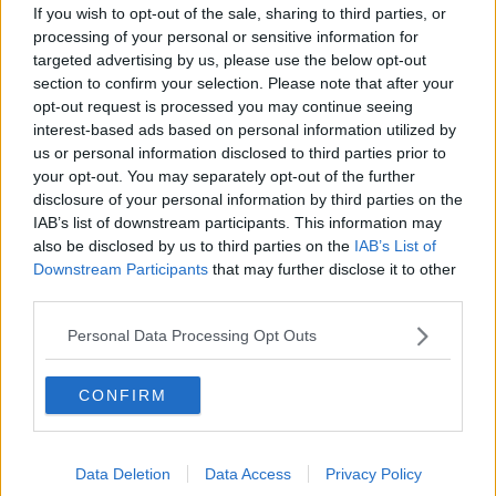
Donald e Bibi confinati nell’isola di St James?
If you wish to opt-out of the sale, sharing to third parties, or
L’italiano vero e la paura che al referendum vinca il No
processing of your personal or sensitive information for
​Complottismo o capitalismo globale?
targeted advertising by us, please use the below opt-out
​Ma, contessa, non si vergogna a continuare a guardare San
section to confirm your selection. Please note that after your
Scemo?
opt-out request is processed you may continue seeing
​Io non mi fiderei di chi promuove o consuma i riti collettivi
interest-based ads based on personal information utilized by
Esportazioni Usa: da democrazia a guerra civile
us or personal information disclosed to third parties prior to
​I vestiti nuovi degli imperatori baltici
your opt-out. You may separately opt-out of the further
​Pupazzi!
disclosure of your personal information by third parties on the
​Il Wild West di Trump
IAB’s list of downstream participants. This information may
​La depressione infantile di Roger Waters e la propaganda di
also be disclosed by us to third parties on the
IAB’s List of
guerra"
​La disinformazione climatica veicolata dai media
Downstream Participants
that may further disclose it to other
Senza una Retta Visione l’Uomo è un automa
third parties.
​La propaganda bellica nostrana vs l’hasbarà dei sionisti
​La cleptocrazia e lo studio sociologico della propaganda di
Personal Data Processing Opt Outs
guerra
​Uccidere per gioco: il cacciatore e chi vuole armarsi
CONFIRM
​La Cop 30 di Belem giorno per giorno
La Cop 30, i crimini e i misfatti verso la vita sulla terra
Arrostire il pianeta: le grandi emissioni della carne e dei
latticini
Data Deletion
Data Access
Privacy Policy
​Cop 30, uragani e riconversione delle spese militari