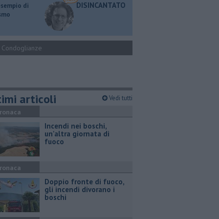
DISINCANTATO
esempio di
ismo
Condoglianze
imi articoli
Vedi tutti
ronaca
Incendi nei boschi,
un'altra giornata di
fuoco
ronaca
Doppio fronte di fuoco,
gli incendi divorano i
boschi