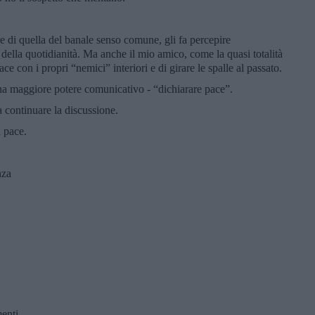
re di quella del banale senso comune, gli fa percepire
 della quotidianità. Ma anche il mio amico, come la quasi totalità
ace con i propri “nemici” interiori e di girare le spalle al passato.
i ha maggiore potere comunicativo - “dichiarare pace”.
a continuare la discussione.
a pace.
nza
menti