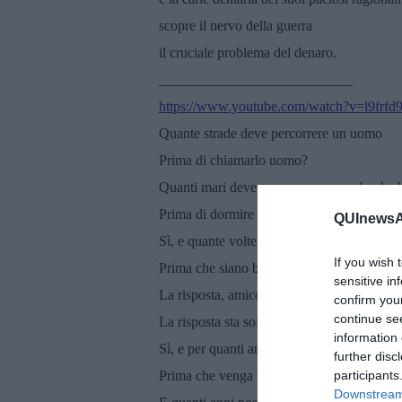
scopre il nervo della guerra
il cruciale problema del denaro.
___________________________
https://www.youtube.com/watch?v=l9fr
Quante strade deve percorrere un uomo
Prima di chiamarlo uomo?
Quanti mari deve percorrere una colomba 
Prima di dormire nella sabbia?
QUInewsAm
Sì, e quante volte devono volare le palle d
If you wish 
Prima che siano banditi per sempre?
sensitive in
La risposta, amico mio, sta soffiando 'nel 
confirm you
continue se
La risposta sta soffiando nel vento
information 
Sì, e per quanti anni deve esistere una mo
further disc
Prima che venga trascinato in mare?
participants
Downstream 