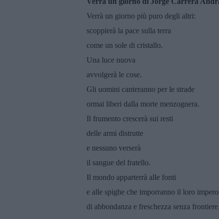
Verrà un giorno di Jorge Carrera And
Verrà un giorno più puro degli altri:
scoppierà la pace sulla terra
come un sole di cristallo.
Una luce nuova
avvolgerà le cose.
Gli uomini canteranno per le strade
ormai liberi dalla morte menzognera.
Il frumento crescerà sui resti
delle armi distrutte
e nessuno verserà
il sangue del fratello.
Il mondo apparterrà alle fonti
e alle spighe che imporranno il loro impero
di abbondanza e freschezza senza frontiere