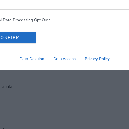
one
sta
l Data Processing Opt Outs
CONFIRM
sguardo
Data Deletion
Data Access
Privacy Policy
 sappia