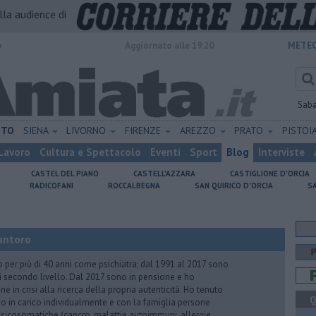
alla audience di
o
Aggiornato alle 19:20
METEO
Sab
ETO
SIENA
LIVORNO
FIRENZE
AREZZO
PRATO
PISTOI
Lavoro
Cultura e Spettacolo
Eventi
Sport
Blog
Interviste
CASTEL DEL PIANO
CASTELL'AZZARA
CASTIGLIONE D'ORCIA
RADICOFANI
ROCCALBEGNA
SAN QUIRICO D'ORCIA
S
antoro
o per più di 40 anni come psichiatra; dal 1991 al 2017 sono
di secondo livello. Dal 2017 sono in pensione e ho
e in crisi alla ricerca della propria autenticità. Ho tenuto
Q
o in carico individualmente e con la famiglia persone
icosomatiche (cancro, malattie autoimmuni, allergie,