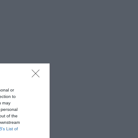
sonal or
ection to
ou may
 personal
out of the
 downstream
B’s List of