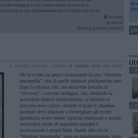
​Un 
iosa, fibromialgia) o con problematiche nevrotiche o
civ
 le persone in crisi gratuitamente perché ritengo che c’è un
Vedi tutti
gli articoli
del blog di Adolfo Santoro
QUI
Ult
DI ADOLFO SANTORO - SABATO
01 GIUGNO 2024
ORE 08:00
C
Mi ha scritto un amico sconosciuto da una “Struttura
intermedia”, una di quelle strutture psichiatriche nate
dopo la riforma 180, che dovrebbe favorire la
“recovery”, concetto ambiguo, che, eludendo la
pericolosa antitesi salute/malattia, si riferisce al
percorso poco chiaro, durante il quale il cittadino-
C
paziente deve imparare a fronteggiare gli eventi
quotidiani, avere buone capacità relazionali e sociali,
servendosi anche di opportuni sostegni e
riconoscendo i propri limiti. Inutile dire che le
“Strutture intermedie” sono un intrattenimento, volto