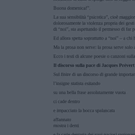
Buona domenica!”.
La sua sensibilità “psicotica”, cioè maggio
dolorosamente la violenza propria dei gesti
di “noi”, sta aspettando il permesso di far p
Ed allora spetta soprattutto a “noi” – a ch
Ma la prosa non serve: la prosa serve solo 
Ecco i testi di alcune poesie o canzoni sull
Il discorso sulla pace di Jacques Prévert
Sul finire di un discorso di grande importa
l’insigne statista esitando
su una bella frase assolutamente vuota
ci cade dentro
e impacciato la bocca spalancata
affannato
mostra i denti
e la carie dentaria dei suoi paciosi ragiona