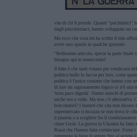
vita di chi li prende. Quanti “psichiatrici
dagli psicofarmaci, hanno sviluppato un ca
Ma ecco che cosa mi ha scritto il mio affez
avere uno spazio in qualche giornale:
“Bellissimo articolo, specie la parte finale
bisogno qui in manicomio!
Il fatto è che tanti votano per vendicarsi de
politico bullo lo faccia per loro, come quan
politica è l'unico contatto che hanno con un
di fare un ragionamento logico ce n'è una m
'terra pace dignità'. Siamo stanchi di portar
anche noi a volte. Ma non c'è alternativa.
boicottatori? I numeri che cita non dicono 
supermercato si incazza se non trova le cil
il pianeta o a scegliere fra il condizionato
citare Gesù. La guerra in Ukraina ha fatto
Russi che l'hanno fatta cominciare. Forse i
nemmeno la fame li spinge fino al seggio i