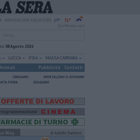
19°
31°
:
ABBADIA SAN SALVATORE
QuiNews.net
ato
08 Agosto 2026
A
LUCCA
PISA
MASSA CARRARA
Animali
Pubblicità
Contatti
CINIGIANO
MONTALCINO-S.GIOVANNI
ANTA FIORA
SEGGIANO
ui Blog
di Adolfo Santoro