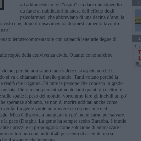
L
ad addomesticare gli “ospiti” e a dare uno stipendio
da fame ai riabilitatori in attesa dell’effetto degli
psicofarmaci, che abbreviano di una decina d’anni la
” ho visto che, dopo il rinsavimento/addomesticamento favorito
ncro!
A
ionato lettore/commentatore con capacità letterarie degne di
 sulle regole della convivenza civile. Quanto ce ne sarebbe
l vicino, perché non sanno farsi valere e si aspettano che il
do si va a chiamare il fratello grande. Tanti votano perché la
a realtà che li ignora. Di tutte le persone che conosco in grado
anciata. Più o meno percentualmente tanti quanti gli elettori di
e sulle spalle il peso del mondo, vorremmo fare gli incivili un po'
 Che speranze abbiamo, se non di morire additati anche come
la verità. La gente vuole un universo in espansione e al
iegie. Mica è disposta a mangiare un po' meno carne per salvare
re e la pace (Draghi). La gente ha sempre scelto Barabba, è inutile
 salire i prezzi e ci propongono come soluzione di ammazzare i
 numeri tornano contando il 40 per cento di astenuti, ma se
o ho il sospetto che mentano.