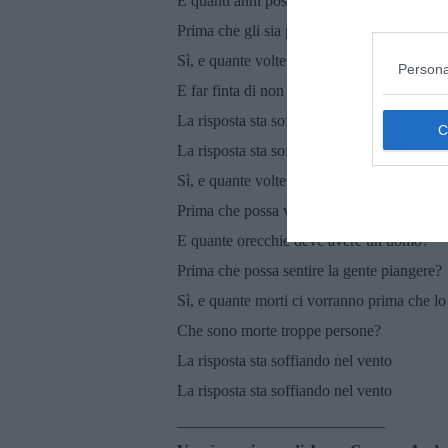
E quanti anni possono esistere alcune pers
Prima che gli sia permesso di essere liberi?
Sì, e quante volte un uomo può girare la te
Persona
E far finta di non vedere?
La risposta sta soffiando nel vento
La risposta sta soffiando nel vento
Sì, e quante volte un uomo deve alzare lo 
Prima che possa vedere il cielo?
E quante orecchie deve avere un uomo?
Prima che possa sentire la gente piangere?
Sì, e quante morti ci vorranno prima che lo
Che sono morte troppe persone?
La risposta sta soffiando nel vento
La risposta sta soffiando nel vento
__________________________