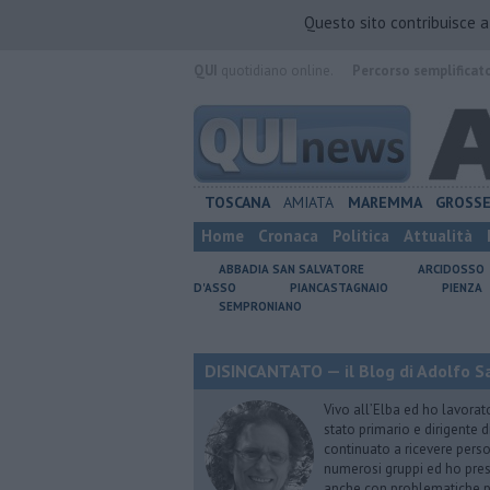
Questo sito contribuisce 
QUI
quotidiano online.
Percorso semplificat
TOSCANA
AMIATA
MAREMMA
GROSS
Home
Cronaca
Politica
Attualità
ABBADIA SAN SALVATORE
ARCIDOSSO
D'ASSO
PIANCASTAGNAIO
PIENZA
SEMPRONIANO
DISINCANTATO — il Blog di Adolfo S
Vivo all’Elba ed ho lavorat
stato primario e dirigente 
continuato a ricevere person
numerosi gruppi ed ho pres
anche con problematiche ps