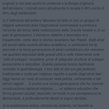
originari e con essi anche le credenze e la liturgia originaria
dell’ebraismo: i mizrahi sono attualmente in Israele il 45% contro il
30% degli ashkenaziti;
3) il fallimento del welfare laburista ha fatto sì che un gruppo di
religiosi estremisti della Cisgiordania cominciasse a predicare
l’avvento dei tempi della realizzazione della Grande Israele e, in un
paio di generazioni, il sionismo
violento e teocratico
si è
impadronito, come dice lo storico israeliano Ilan Pappé, degli
strati
più poveri della società ebraico-israeliana, in particolare tra la
seconda e la terza generazione di ebrei nordafricani che vivevano
nei quartieri degradati delle grandi città e nelle tristemente note
“città di sviluppo” israeliane, prive di adeguate strutture di sviluppo
economiche e educative. Queste persone furono facilmente
reclutate in quell’ideologia; il loro stile di vita era già piuttosto
tradizionale e molto più religioso rispetto a quello degli ebrei laici ...
Oggi hanno un ruolo di comando nella polizia, nell’esercito e nei
servizi segreti … è anche una nuova generazione che ha ricevuto
un’educazione nazional-religiosa …, un sistema educativo che
forma giovani razzisti, teocratici nel modo in cui concepiscono la
democrazia, e profondamente devoti al sogno sionista
;
4) la sostituzione etnica, sempre più violenta, ha favorito la