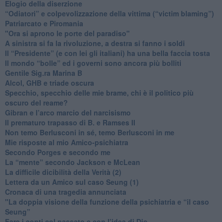
Elogio della diserzione
“Odiatori” e colpevolizzazione della vittima (“victim blaming”)
​Patriarcato e Piromania
"Ora si aprono le porte del paradiso"
​A sinistra si fa la rivoluzione, a destra si fanno i soldi
​Il “Presidente” (e con lei gli italiani) ha una bella faccia tosta
​Il mondo “bolle” ed i governi sono ancora più bolliti
​Gentile Sig.ra Marina B
​Alcol, GHB e triade oscura
​Specchio, specchio delle mie brame, chi è il politico più
oscuro del reame?
​Gibran e l’arco marcio del narcisismo
​Il prematuro trapasso di B. e Ramses II
​Non temo Berlusconi in sé, temo Berlusconi in me
​Mie risposte al mio Amico-psichiatra
​Secondo Porges e secondo me
​La “mente” secondo Jackson e McLean
La difficile dicibilità della Verità (2)
​Lettera da un Amico sul caso Seung (1)
​Cronaca di una tragedia annunciata
"​La doppia visione della funzione della psichiatria e “il caso
Seung”
​Fare i conti col passato e con l’idea di Dio