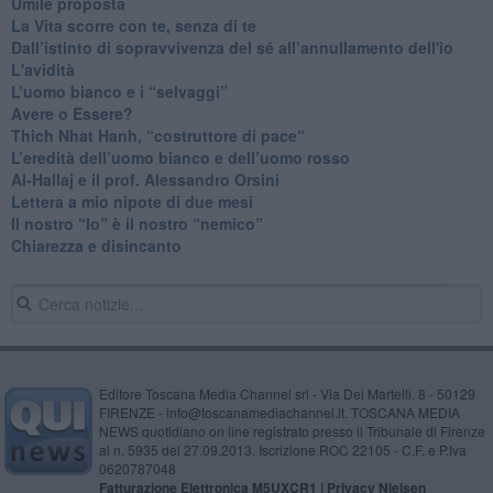
​Umile proposta
​La Vita scorre con te, senza di te
​Dall’istinto di sopravvivenza del sé all’annullamento dell'io
L'avidità
​L’uomo bianco e i “selvaggi”
​Avere o Essere?
​Thich Nhat Hanh, “costruttore di pace“
​L’eredità dell’uomo bianco e dell’uomo rosso
Al-Hallaj e il prof. Alessandro Orsini
​Lettera a mio nipote di due mesi
​Il nostro “Io” è il nostro “nemico”
​Chiarezza e disincanto
Editore Toscana Media Channel srl - Via Dei Martelli, 8 - 50129
FIRENZE - info@toscanamediachannel.it. TOSCANA MEDIA
NEWS quotidiano on line registrato presso il Tribunale di Firenze
al n. 5935 del 27.09.2013. Iscrizione ROC 22105 - C.F. e P.Iva
0620787048
Fatturazione Elettronica M5UXCR1 |
Privacy Nielsen