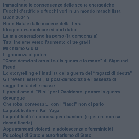
Immaginare le conseguenze delle scelte energetiche
​Fuochi d’artificio e fuochi veri in un mondo maschilista
Buon 2024 ?
​Buon Natale dalle macerie della Terra
​Idrogeno vs nucleare ed altri dubbi
​La mia generazione ha perso (la democrazia)
​Tutti insieme verso l’aumento di tre gradi
Mi chiamo Giulia
L’ignoranza al potere
​“Considerazioni attuali sulla guerra e la morte" di Sigmund
Freud
​Lo storytelling e l’inutilità della guerra dei “ragazzi di destra”
​Gli “eventi esterni”, la post-democrazia e l’assenza di
soggettività delle masse
​Il populismo di “Bibi” per l’Occidente: portare la guerra
dovunque
​Che roba, contessa!... con i “fasci” non ci parlo
La pubblicità e il Kali Yuga
​La pubblicità è dannosa per i bambini (e per chi non sa
decodificarla)
​Appuntamenti violenti in adolescenza e femminicidi
​Psicologi di Stato e autoritarismo di Stato