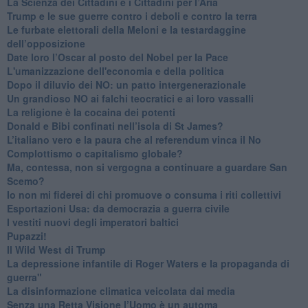
​La Scienza dei Cittadini e i Cittadini per l’Aria
Trump e le sue guerre contro i deboli e contro la terra
​Le furbate elettorali della Meloni e la testardaggine
dell’opposizione
​Date loro l’Oscar al posto del Nobel per la Pace
L'umanizzazione dell'economia e della politica
​Dopo il diluvio dei NO: un patto intergenerazionale
​Un grandioso NO ai falchi teocratici e ai loro vassalli
La religione è la cocaina dei potenti
Donald e Bibi confinati nell’isola di St James?
L’italiano vero e la paura che al referendum vinca il No
​Complottismo o capitalismo globale?
​Ma, contessa, non si vergogna a continuare a guardare San
Scemo?
​Io non mi fiderei di chi promuove o consuma i riti collettivi
Esportazioni Usa: da democrazia a guerra civile
​I vestiti nuovi degli imperatori baltici
​Pupazzi!
​Il Wild West di Trump
​La depressione infantile di Roger Waters e la propaganda di
guerra"
​La disinformazione climatica veicolata dai media
Senza una Retta Visione l’Uomo è un automa