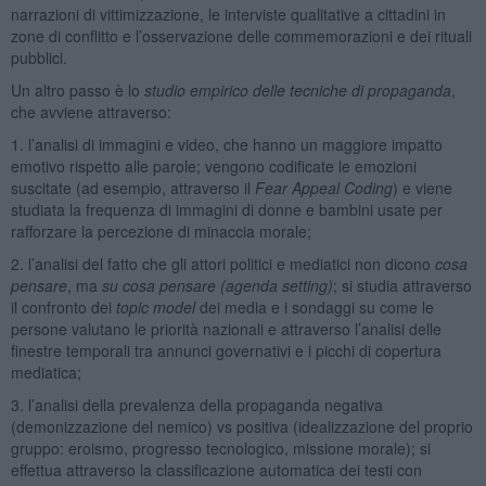
narrazioni di vittimizzazione, le interviste qualitative a cittadini in
zone di conflitto e l’osservazione delle commemorazioni e dei rituali
pubblici.
Un altro passo è lo
studio empirico delle tecniche di propaganda
,
che avviene attraverso:
1. l’analisi di immagini e video, che hanno un maggiore impatto
emotivo rispetto alle parole; vengono codificate le emozioni
suscitate (ad esempio, attraverso il
Fear Appeal Coding
) e viene
studiata la frequenza di immagini di donne e bambini usate per
rafforzare la percezione di minaccia morale;
2. l’analisi del fatto che gli attori politici e mediatici non dicono
cosa
pensare
, ma
su cosa pensare (agenda setting)
; si studia attraverso
il confronto dei
topic model
dei media e i sondaggi su come le
persone valutano le priorità nazionali e attraverso l’analisi delle
finestre temporali tra annunci governativi e i picchi di copertura
mediatica;
3. l’analisi della prevalenza della propaganda negativa
(demonizzazione del nemico) vs positiva (idealizzazione del proprio
gruppo: eroismo, progresso tecnologico, missione morale); si
effettua attraverso la classificazione automatica dei testi con