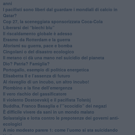
anni
​I pacifisti sono liberi dal guardare i mondiali di calcio in
Qatar?
​Cop 27, la sceneggiata sponsorizzata Coca-Cola
​Liberarsi dei “biechi blu”
Il riscaldamento globale è adesso
​Erasmo da Rotterdam e la guerra
​Aforismi su guerra, pace e bomba
Cingolani o del disastro ecologico
​Il metano ci dà una mano nel suicidio del pianeta
​Dio? Patria? Famiglia?
Portogallo, esempio di politica energetica
​Elisabetta II e l’assenza di futuro
Al risveglio di un incubo, un altro incubo!
​Piombino e la fine dell’emergenza
​Il vero rischio del gassificatore
​Il violento Dostoevskij e il pacifista Tolstòj
​Buddha, Franco Basaglia e l’”ecocidio” dei negazi
​È difficile vivere da sani in un mondo malato
Solastalgia e lotta contro le prepotenze dei governi anti-
ecologici
​A mio modesto parere 1: come l’uomo si sta suicidando