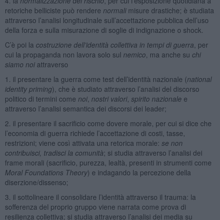
4. la
normalizzazione del rischio
, per cui l’esposizione quotidiana a
retoriche belliciste può rendere
normali
misure drastiche; è studiata
attraverso l’analisi longitudinale sull’accettazione pubblica dell’uso
della forza e sulla misurazione di soglie di indignazione o shock.
C’è poi la
costruzione dell’identità collettiva in tempi di guerra
, per
cui la propaganda non lavora solo sul
nemico
, ma anche su
chi
siamo noi
attraverso
1. il presentare la guerra come test dell’identità nazionale (
national
identity priming
), che è studiato attraverso l’analisi del discorso
politico di termini come
noi
,
nostri valori
,
spirito nazionale
e
attraverso l’analisi semantica dei discorsi dei leader;
2. il presentare il sacrificio come dovere morale, per cui si dice che
l’economia di guerra richiede l’accettazione di costi, tasse,
restrizioni; viene così attivata una retorica morale:
se non
contribuisci, tradisci la comunità
; si studia attraverso l’analisi dei
frame morali (sacrificio, purezza, lealtà, presenti in strumenti come
Moral Foundations Theory
) e indagando la percezione della
diserzione/dissenso;
3. il sottolineare il consolidare l’identità attraverso il trauma: la
sofferenza del proprio gruppo viene narrata come prova di
resilienza collettiva; si studia attraverso l’analisi dei media su