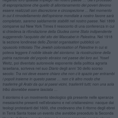
di espropriazione che quello di allontanamento dei poveri devono
essere realizzati con discrezione e circospezione ..
.
Nel momento
in cui il rimodellamento dell’opinione mondiale a nostro favore sarà
completato, saremo saldamente stabiliti nel nostro paese
. Nel 1899
comparve sul New York Times il resoconto di una conferenza in cui
si chiedeva
la rifondazione della Giudea come Stato indipendente
suggerendo l’acquisto del sito dei Maccabei in Palestina
. Nel 1918
la sezione londinese dello
Zionist organisation
pubblicò un
opuscolo intitolato
The Jewish colonisation of Palestine
in cui si
poteva leggere
il nobile ideale del sionismo: la ricostruzione della
patria nazionale del popolo ebraico nel paese dei loro avi.
Yosef
Weitz, poi diventato autorevole esponente della politica agraria
israeliana, scriveva nel suo
Diario
degli anni ’30 dello scorso
secolo:
Tra noi deve essere chiaro che non c’è spazio per entrambi
i popoli insieme in questo paese … non c’è altro modo che
trasferire gli Arabi da qui ai paesi vicini, trasferirli tutti; non una sola
tribù dovrebbe essere lasciata …
Il sionismo è un movimento ideologico già presente nelle speranze
messianiche presenti nell’ebraismo e nel cristianesimo: nacque dai
teologi protestanti del 1600, che credevano che il ritorno degli ebrei
in Terra Santa fosse un evento che avrebbe preceduto la Seconda