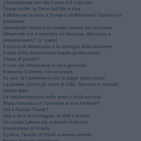
L’invertebrata von der Leyen e il Lula-risk
Trump soffre, la Corte dell'Aia è viva
​Il Nobel per la pace a Trump o all’Albanese? Questo è il
problema!
​Alessandro Orsini e la tetrade oscura del sionismo
​Hilsenrath e le 9 omotipie tra Nazismo, Sionismo e
Americanismo" (4^ parte)
​Il terrore di Netanyahu e la strategia della tensione
Il mito della democratica Israele (prima parte)
​Finale di partita?
​Il voto del referendum e i due genocidi
Il decreto il-libertà e in-sicurezza
Tu vuo’ fa l’americano con la legge spara-tutto!
La poesia contro gli orrori di CISL, Governo e sionisti
Israele-Salò
​La fascistizzazione dello stato e della società
Papa Francesco e l’ipocrisia al suo funerale?
​Chi è Donald Trump?
App e lista boicottaggio di USA e Israele
​Un rituale Lakota per redimere il mondo
Il terrorismo di Ursula
​Il palco, l’anello di Frodo e scemo-scemo
Esimio filosofo Galimberti