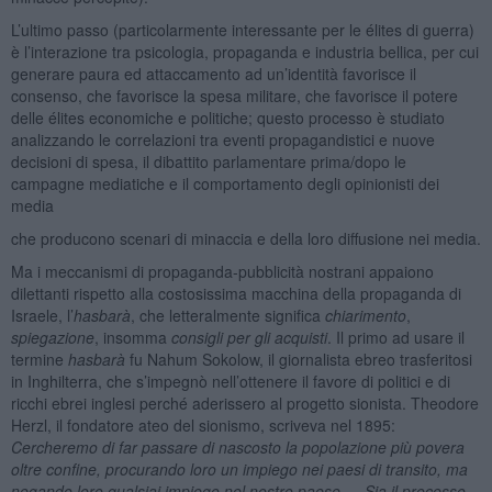
L’ultimo passo (particolarmente interessante per le élites di guerra)
è l’interazione tra psicologia, propaganda e industria bellica, per cui
generare paura ed attaccamento ad un’identità favorisce il
consenso, che favorisce la spesa militare, che favorisce il potere
delle élites economiche e politiche; questo processo è studiato
analizzando le correlazioni tra eventi propagandistici e nuove
decisioni di spesa, il dibattito parlamentare prima/dopo le
campagne mediatiche e il comportamento degli opinionisti dei
media
che producono scenari di minaccia e della loro diffusione nei media.
Ma i meccanismi di propaganda-pubblicità nostrani appaiono
dilettanti rispetto alla costosissima macchina della propaganda di
Israele, l’
hasbarà
, che letteralmente significa
chiarimento
,
spiegazione
, insomma
consigli per gli acquisti
. Il primo ad usare il
termine
hasbarà
fu Nahum Sokolow, il giornalista ebreo trasferitosi
in Inghilterra, che s’impegnò nell’ottenere il favore di politici e di
ricchi ebrei inglesi perché aderissero al progetto sionista. Theodore
Herzl, il fondatore ateo del sionismo, scriveva nel 1895:
Cercheremo di far passare di nascosto la popolazione più povera
oltre confine, procurando loro un impiego nei paesi di transito, ma
negando loro qualsiai impiego nel nostro paese … Sia il processo