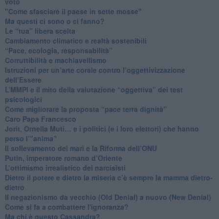
voto
"Come sfasciare il paese in sette mosse"
​Ma questi ci sono o ci fanno?
​Le “tua” libera scelta
Cambiamento climatico e realtà sostenibili
“Pace, ecologia, responsabilità”
​Corruttibilità e machiavellismo
Istruzioni per un’arte corale contro l’oggettivizzazione
dell’Essere
​L’MMPI e il mito della valutazione “oggettiva” dei test
psicologici
Come migliorare la proposta “pace terra dignità”
Caro Papa Francesco
​Jorit, Ornella Muti… e i politici (e i loro elettori) che hanno
perso l’”anima”
​Il sollevamento dei mari e la Riforma dell’ONU
Putin, imperatore romano d’Oriente
​L’ottimismo irrealistico dei narcisisti
​Dietro il potere e dietro la miseria c’è sempre la mamma dietro-
dietro
Il negazionismo da vecchio (Old Denial) a nuovo (New Denial)
Come si fa a combattere l'ignoranza?
Ma chi è questo Cassandra?