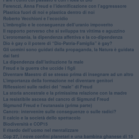
​Ferenczi, Anna Freud e l’identificazione con l’aggresssore
Plastica fuori di noi e plastica dentro di noi
​Roberto Vecchioni e l’ecocidio
​L’imbroglio e le conseguenze dell’uranio impoverito
​Il rapporto perverso che si sviluppa tra vittima e aguzzino
L’erotomania, la dipendenza affettiva e la co-dipendenza
​Dio è gay o il potere di “Dio-Patria-Famiglia” è gay?
​Gli uomini sono guidati dalla propaganda, la Natura è guidata
dai fatti
La dipendenza dall’istituzione fa male
​Freud e la guerra che uccide i figli
​Diventare Maestro di se stesso prima di insegnare ad un altro
L’importanza della formazione nel diventare genitori
Riflessioni sulle radici del “male” di Freud
​La storia ancestrale e la primissima relazione con la madre
​La resistibile ascesa del cancro di Sigmund Freud
Sigmund Freud e l’eutanasia (prima parte)
Cancro: intervenire sulle conseguenze o sulle radici?
​Il calcio e la società dello spettacolo
Biodiversità e COP15
​Il ritardo dell’uomo nel mentalizzare
​Cop 27, i nove confini planetari e una bambina ghanese di 10