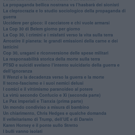
​La propaganda bellica nostrana vs l’hasbarà dei sionisti
​La cleptocrazia e lo studio sociologico della propaganda di
guerra
​Uccidere per gioco: il cacciatore e chi vuole armarsi
​La Cop 30 di Belem giorno per giorno
La Cop 30, i crimini e i misfatti verso la vita sulla terra
Arrostire il pianeta: le grandi emissioni della carne e dei
latticini
​Cop 30, uragani e riconversione delle spese militari
La responsabilità storica della morte sulla terra
PTSD e suicidi svelano l’intento suicidario della guerra e
dell’ignoranza
Il Wenzi e la decadenza verso la guerra e la morte
​Il tecno-fascismo e i suoi nemici delusi
​I comici e il vittimismo paranoideo al potere
​La virtù secondo Confucio e Xi (seconda parte)
Le Pax imperiali e Tianxia (prima parte)
Un mondo condiviso a misura di bambino
​Un chiarimento, Chris Hedges e qualche domanda
Il velleitarismo di Trump, dell’UE e di Darwin
​Karen Horney e il ponte sullo Stretto
​I bulli vanno isolati