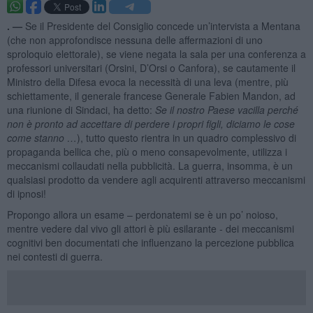
. —
Se il Presidente del Consiglio concede un’intervista a Mentana
(che non approfondisce nessuna delle affermazioni di uno
sproloquio elettorale), se viene negata la sala per una conferenza a
professori universitari (Orsini, D’Orsi o Canfora), se cautamente il
Ministro della Difesa evoca la necessità di una leva (mentre, più
schiettamente, il generale francese Generale Fabien Mandon, ad
una riunione di Sindaci, ha detto:
Se il nostro Paese vacilla perché
non è pronto ad accettare di perdere i propri figli, diciamo le cose
come stanno …
), tutto questo rientra in un quadro complessivo di
propaganda bellica che, più o meno consapevolmente, utilizza i
meccanismi collaudati nella pubblicità. La guerra, insomma, è un
qualsiasi prodotto da vendere agli acquirenti attraverso meccanismi
di ipnosi!
Propongo allora un esame – perdonatemi se è un po’ noioso,
mentre vedere dal vivo gli attori è più esilarante - dei meccanismi
cognitivi ben documentati che influenzano la percezione pubblica
nei contesti di guerra.