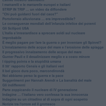
​I mattarelli e le mattarelle europei e italiani
​STRIP IN TRIP … un video da diffondere
"Chi può guidarci fuori dal caos?"
​Portoferraio alluvionata … era imprevedibile?
Le conseguenze mondiali dell’infanzia infelice dei potenti
​Gli Scilipoti USA
L’Italia s’intestardisce a sprecare soldi sul nucleare
improbabile
È meglio pagare per fare la guerra o per inventare gli Spinrel?
​L’innalzamento delle acque del mare e l’erosione delle spiagge
​Il progressivo innalzamento delle acque del mare
​Gunter Pauli e il desalinizzare meglio e a costo minore
I tipping points e la stupidità umana
​Il 58° rapporto Censis e gli italiani veri
​Il bel gioco dura poco, marcondirondà
Noi abbiamo perso la guerra e la pace
Suggerimenti per Hannah Arendt e La banalità del male
​Gli indifferenti
Parte zoppicando il nucleare di IV generazione
​Indagine … l’italiano vero confessa la sua innocenza
Indagine su un cittadino al di sopra di ogni sospetto
Notizie tra l'orrore ed il grottesco