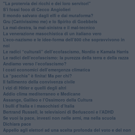
"La protervia dei ricchi e dei loro servitori"
S’i fossi foco di Cecco Angiolieri
​Il mondo salvato dagli elfi e dai mutaforma?
Gru (Cattivissimo me) e lo Spirito di Goebbels
​La mal-destra, la mal-sinistra e il mal-tecnico
​La venerazione masochistica di un italiano vero
​L’eco-nazismo e le idee-forma dell’800 che sopravvivono in
noi
​Le radici “culturali” dell’ecofascismo, Nordio e Kamala Harris
Le radici dell’ecofascismo: la purezza della terra e della razza
Andiamo verso l’ecofascismo?
I costi economici dell’emergenza climatica
​La “pacchia” è finita! Ma per chi?
​Il fallimento della convivenza civile
​I vizi di Hitler e quelli degli altri
Addio clima mediterraneo e Medicane
​Assange, Galileo e l’Ossimoro della Cultura
​I bulli d’Italia e i masochisti d’Italia
​Bertrand Russell, le televisioni di Berlusconi e l’ADHD
​Se vuoi la pace, investi non nelle armi, ma nella scuola
​Dichiara pace
​Appello agli elettori ad una scelta profonda del voto e del non