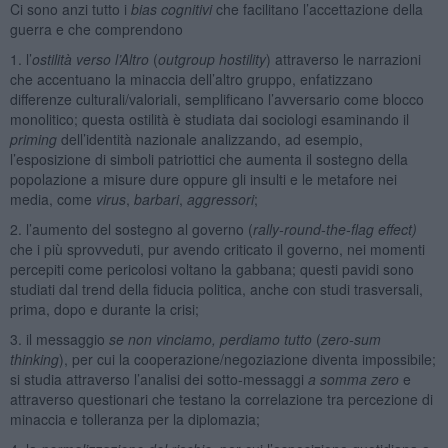
Ci sono anzi tutto i
bias cognitivi
che facilitano l’accettazione della
guerra e che comprendono
1. l’
ostilità verso l’Altro
(
outgroup hostility
) attraverso le narrazioni
che accentuano la minaccia dell’altro gruppo, enfatizzano
differenze culturali/valoriali, semplificano l’avversario come blocco
monolitico; questa ostilità è studiata dai sociologi esaminando il
priming
dell’identità nazionale analizzando, ad esempio,
l’esposizione di simboli patriottici che aumenta il sostegno della
popolazione a misure dure oppure gli insulti e le metafore nei
media, come
virus
,
barbari
,
aggressori
;
2. l’aumento del sostegno al governo (
rally-round-the-flag effect)
che i più sprovveduti, pur avendo criticato il governo, nei momenti
percepiti come pericolosi voltano la gabbana; questi pavidi sono
studiati dal trend della fiducia politica, anche con studi trasversali,
prima, dopo e durante la crisi;
3. il messaggio
se non vinciamo, perdiamo tutto
(
zero-sum
thinking
), per cui la cooperazione/negoziazione diventa impossibile;
si studia attraverso l’analisi dei sotto-messaggi
a somma zero
e
attraverso questionari che testano la correlazione tra percezione di
minaccia e tolleranza per la diplomazia;