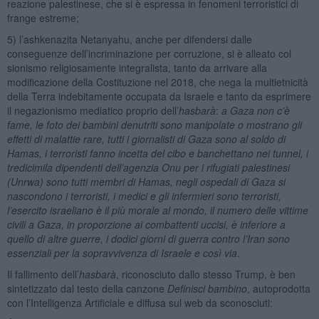
reazione palestinese, che si è espressa in fenomeni terroristici di
frange estreme;
5) l’ashkenazita Netanyahu, anche per difendersi dalle
conseguenze dell’incriminazione per corruzione, si è alleato col
sionismo religiosamente integralista, tanto da arrivare alla
modificazione della Costituzione nel 2018, che nega la multietnicità
della Terra indebitamente occupata da Israele e tanto da esprimere
il negazionismo mediatico proprio dell’
hasbarà
:
a
Gaza non c’è
fame, le foto dei bambini denutriti sono manipolate o mostrano gli
effetti di malattie rare, tutti i giornalisti di Gaza sono al soldo di
Hamas, i terroristi fanno incetta del cibo e banchettano nei tunnel, i
tredicimila dipendenti dell’agenzia Onu per i rifugiati palestinesi
(Unrwa) sono tutti membri di Hamas, negli ospedali di Gaza si
nascondono i terroristi, i medici e gli infermieri sono terroristi,
l’esercito israeliano è il più morale al mondo, il numero delle vittime
civili a Gaza, in proporzione ai combattenti uccisi, è inferiore a
quello di altre guerre, i dodici giorni di guerra contro l’Iran sono
essenziali per la sopravvivenza di Israele e così via
.
Il fallimento dell’
hasbarà
, riconosciuto dallo stesso Trump, è ben
sintetizzato dal testo della canzone
Definisci bambino
, autoprodotta
con l’Intelligenza Artificiale e diffusa sul web da sconosciuti: