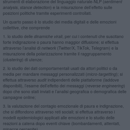
strumenti di elaborazione del linguaggio naturale-NLP (
sentiment
analysis
,
stance detection
) e la misurazione dell’effetto sulle
posizioni politiche tramite esperimenti controllati.
Un quarto passo è lo studio dei media digitali e delle emozioni
collettive, che comprende
1. lo studio delle
dinamiche virali
, per cui i contenuti che suscitano
forte indignazione o paura hanno maggior diffusione; si effettua
attraverso l’analisi di
network
(Twitter/X, TikTok, Telegram) e la
misurazione della polarizzazione tramite il raggruppamento
(
clustering
) di utenze;
2. lo studio dei dati comportamentali usati da attori politici o da
media per mandare messaggi personalizzati (
micro-targetting
); si
effettua attraverso
audit
indipendenti delle piattaforme (laddove
disponibili), l’esame dell’effetto dei messaggi (
reverse engineering
)
dopo che sono stati inviati e l’analisi geografica o demografica delle
campagne online;
3. la valutazione del contagio emozionale di paura e indignazione,
che si diffondono attraverso reti sociali; si effettua attraverso i
modelli epidemiologici applicati alle emozioni e lo studio delle
reazioni a catena dopo eventi chiave (bombardamenti, attentati,
minacce percepite).