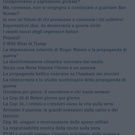
​Complottismo o capitalismo globale?
​Ma, contessa, non si vergogna a continuare a guardare San
Scemo?
​Io non mi fiderei di chi promuove o consuma i riti collettivi
Esportazioni Usa: da democrazia a guerra civile
​I vestiti nuovi degli imperatori baltici
​Pupazzi!
​Il Wild West di Trump
​La depressione infantile di Roger Waters e la propaganda di
guerra"
​La disinformazione climatica veicolata dai media
Senza una Retta Visione l’Uomo è un automa
​La propaganda bellica nostrana vs l’hasbarà dei sionisti
​La cleptocrazia e lo studio sociologico della propaganda di
guerra
​Uccidere per gioco: il cacciatore e chi vuole armarsi
​La Cop 30 di Belem giorno per giorno
La Cop 30, i crimini e i misfatti verso la vita sulla terra
Arrostire il pianeta: le grandi emissioni della carne e dei
latticini
​Cop 30, uragani e riconversione delle spese militari
La responsabilità storica della morte sulla terra
PTSD e suicidi svelano l’intento suicidario della guerra e