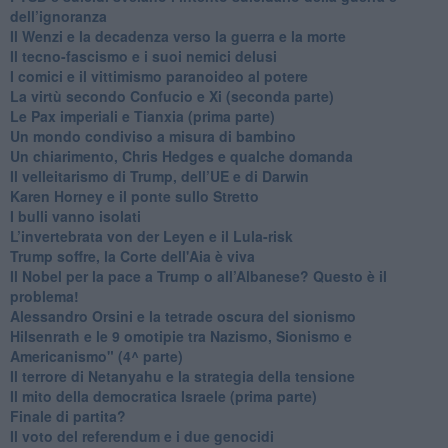
dell’ignoranza
Il Wenzi e la decadenza verso la guerra e la morte
​Il tecno-fascismo e i suoi nemici delusi
​I comici e il vittimismo paranoideo al potere
​La virtù secondo Confucio e Xi (seconda parte)
Le Pax imperiali e Tianxia (prima parte)
Un mondo condiviso a misura di bambino
​Un chiarimento, Chris Hedges e qualche domanda
Il velleitarismo di Trump, dell’UE e di Darwin
​Karen Horney e il ponte sullo Stretto
​I bulli vanno isolati
L’invertebrata von der Leyen e il Lula-risk
Trump soffre, la Corte dell'Aia è viva
​Il Nobel per la pace a Trump o all’Albanese? Questo è il
problema!
​Alessandro Orsini e la tetrade oscura del sionismo
​Hilsenrath e le 9 omotipie tra Nazismo, Sionismo e
Americanismo" (4^ parte)
​Il terrore di Netanyahu e la strategia della tensione
Il mito della democratica Israele (prima parte)
​Finale di partita?
​Il voto del referendum e i due genocidi