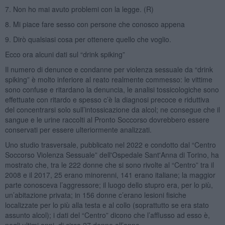
7. Non ho mai avuto problemi con la legge. (R)
8. Mi piace fare sesso con persone che conosco appena
9. Dirò qualsiasi cosa per ottenere quello che voglio.
Ecco ora alcuni dati sul “drink spiking”
Il numero di denunce e condanne per violenza sessuale da “drink
spiking” è molto inferiore al reato realmente commesso: le vittime
sono confuse e ritardano la denuncia, le analisi tossicologiche sono
effettuate con ritardo e spesso c’è la diagnosi precoce e riduttiva
del concentrarsi solo sull’intossicazione da alcol; ne consegue che il
sangue e le urine raccolti al Pronto Soccorso dovrebbero essere
conservati per essere ulteriormente analizzati.
Uno studio trasversale, pubblicato nel 2022 e condotto dal “Centro
Soccorso Violenza Sessuale” dell'Ospedale Sant'Anna di Torino, ha
mostrato che, tra le 222 donne che si sono rivolte al “Centro” tra il
2008 e il 2017, 25 erano minorenni, 141 erano italiane; la maggior
parte conosceva l’aggressore; il luogo dello stupro era, per lo più,
un’abitazione privata; in 156 donne c’erano lesioni fisiche
localizzate per lo più alla testa e al collo (soprattutto se era stato
assunto alcol); i dati del “Centro” dicono che l’afflusso ad esso è,
negli ultimi anni, di circa 27 donne all’anno.