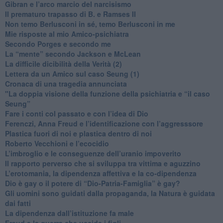
​Gibran e l’arco marcio del narcisismo
​Il prematuro trapasso di B. e Ramses II
​Non temo Berlusconi in sé, temo Berlusconi in me
​Mie risposte al mio Amico-psichiatra
​Secondo Porges e secondo me
​La “mente” secondo Jackson e McLean
La difficile dicibilità della Verità (2)
​Lettera da un Amico sul caso Seung (1)
​Cronaca di una tragedia annunciata
"​La doppia visione della funzione della psichiatria e “il caso
Seung”
​Fare i conti col passato e con l’idea di Dio
​Ferenczi, Anna Freud e l’identificazione con l’aggresssore
Plastica fuori di noi e plastica dentro di noi
​Roberto Vecchioni e l’ecocidio
​L’imbroglio e le conseguenze dell’uranio impoverito
​Il rapporto perverso che si sviluppa tra vittima e aguzzino
L’erotomania, la dipendenza affettiva e la co-dipendenza
​Dio è gay o il potere di “Dio-Patria-Famiglia” è gay?
​Gli uomini sono guidati dalla propaganda, la Natura è guidata
dai fatti
La dipendenza dall’istituzione fa male
​Freud e la guerra che uccide i figli