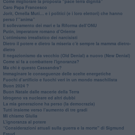
Come migliorare la proposta “pace terra dignità”
Caro Papa Francesco
​Jorit, Ornella Muti… e i politici (e i loro elettori) che hanno
perso l’”anima”
​Il sollevamento dei mari e la Riforma dell’ONU
Putin, imperatore romano d’Oriente
​L’ottimismo irrealistico dei narcisisti
​Dietro il potere e dietro la miseria c’è sempre la mamma dietro-
dietro
Il negazionismo da vecchio (Old Denial) a nuovo (New Denial)
Come si fa a combattere l'ignoranza?
Ma chi è questo Cassandra?
Immaginare le conseguenze delle scelte energetiche
​Fuochi d’artificio e fuochi veri in un mondo maschilista
Buon 2024 ?
​Buon Natale dalle macerie della Terra
​Idrogeno vs nucleare ed altri dubbi
​La mia generazione ha perso (la democrazia)
​Tutti insieme verso l’aumento di tre gradi
Mi chiamo Giulia
L’ignoranza al potere
​“Considerazioni attuali sulla guerra e la morte" di Sigmund
Freud