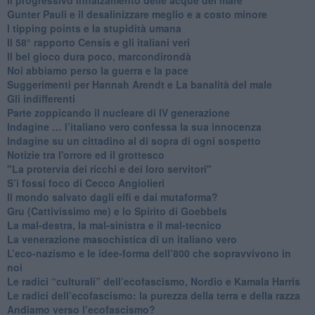
​Gunter Pauli e il desalinizzare meglio e a costo minore
I tipping points e la stupidità umana
​Il 58° rapporto Censis e gli italiani veri
​Il bel gioco dura poco, marcondirondà
Noi abbiamo perso la guerra e la pace
Suggerimenti per Hannah Arendt e La banalità del male
​Gli indifferenti
Parte zoppicando il nucleare di IV generazione
​Indagine … l’italiano vero confessa la sua innocenza
Indagine su un cittadino al di sopra di ogni sospetto
Notizie tra l'orrore ed il grottesco
"La protervia dei ricchi e dei loro servitori"
S’i fossi foco di Cecco Angiolieri
​Il mondo salvato dagli elfi e dai mutaforma?
Gru (Cattivissimo me) e lo Spirito di Goebbels
​La mal-destra, la mal-sinistra e il mal-tecnico
​La venerazione masochistica di un italiano vero
​L’eco-nazismo e le idee-forma dell’800 che sopravvivono in
noi
​Le radici “culturali” dell’ecofascismo, Nordio e Kamala Harris
Le radici dell’ecofascismo: la purezza della terra e della razza
Andiamo verso l’ecofascismo?