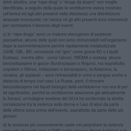
drink alcolico, una “rape drug” o “droga da stupro” non meglio
identificata, a seguito della quale la ventiduenne aveva mostrato
(all’amica ed agli altri presenti nella discoteca) una disinibizione
sessuale inconsueta: né l’amica né gli altri presenti sono intervenuti
per contrastare il decorso degli eventi;
c) le “rape drugs” sono un insieme eterogeneo di sostanze
psicoattive, alcune delle quali non sono rintracciabili nell’organismo
dopo la somministrazione perché rapidamente metabolizzate
(GHB, GBL, BD, conosciute nel “giro” come gocce KO o Liquid
Ecstasy), mentre altre - come l’alcool, l'MDMA o ecstasy, alcune
benzodiazepine in gocce (flunitrazepam o Roipnol, ma soprattutto,
zolpidem o Stilnox, midazolam e temazepam), la Ketamina, la
cocaina, gli oppiacei – sono rintracciabili in urine e sangue anche a
distanza di tempo (nel caso La Russa, però, il ritrovare
benzodiazepine nei liquidi biologici della ventiduenne non era di per
sé significativo, perché la ventiduenne assumeva già abitualmente
lo Xanax); un'indagine svedese del 2014 ha confermato la stretta
correlazione tra la violenza sulle donne e l’uso di alcol da parte
delle vittime poco prima dell’evento, soprattutto da parte delle più
giovani;
d) le sostanze più comunemente usate nel perpretare la violenza
sessuale giovanile sono il GHB (acido gamma-idrossi-butirrico) e le