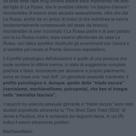
(la dose della rape drug doveva essere stata importante) nel letto
del figlio di La Russa, che le avrebbe chiesto “un bacino d’amore”;
ricorderebbe di essere stata abusata sessualmente, oltre che dal
La Russa, anche da un amico di costui (il che sottolinea la natura
fondamentalmente omosessuale del sesso da branco);
ricorderebbe di aver incontrato il La Russa-padre e di aver parlato
con la La Russa-madre; dopo essersi allontanata da casa La
Russa, con fatica avrebbe ricostruito gli avvenimenti con l’amica e
si sarebbe poi recata al Pronto Soccorso ospedaliero;
i) il profilo psicologico dell’abusatore è quello di una persona che
vuole rendere la vittima inerme, in stato di soggezione completa
psichica e fisica, incosciente per abusarne a proprio piacimento,
come se fosse una “real doll”, un giocattolo sessuale inanimato; il
profilo psicologico è, dunque, quello della “triade oscura”
(narcisismo, machiavellismo, psicopatia), che ben si integra
nella “mentalità fascista”.
I rapporti tra violenza sessuale giovanile e “triade oscura” sono stati
studiati soprattutto attraverso la “The Short Dark Triad (SD3)” di
Jones e Paulhus, che è composta dai seguenti items, in cui (R)
indica il valore eticamente positivo:
Machiavellismo