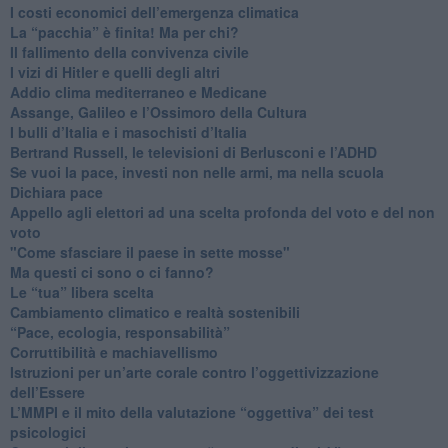
I costi economici dell’emergenza climatica
​La “pacchia” è finita! Ma per chi?
​Il fallimento della convivenza civile
​I vizi di Hitler e quelli degli altri
Addio clima mediterraneo e Medicane
​Assange, Galileo e l’Ossimoro della Cultura
​I bulli d’Italia e i masochisti d’Italia
​Bertrand Russell, le televisioni di Berlusconi e l’ADHD
​Se vuoi la pace, investi non nelle armi, ma nella scuola
​Dichiara pace
​Appello agli elettori ad una scelta profonda del voto e del non
voto
"Come sfasciare il paese in sette mosse"
​Ma questi ci sono o ci fanno?
​Le “tua” libera scelta
Cambiamento climatico e realtà sostenibili
“Pace, ecologia, responsabilità”
​Corruttibilità e machiavellismo
Istruzioni per un’arte corale contro l’oggettivizzazione
dell’Essere
​L’MMPI e il mito della valutazione “oggettiva” dei test
psicologici