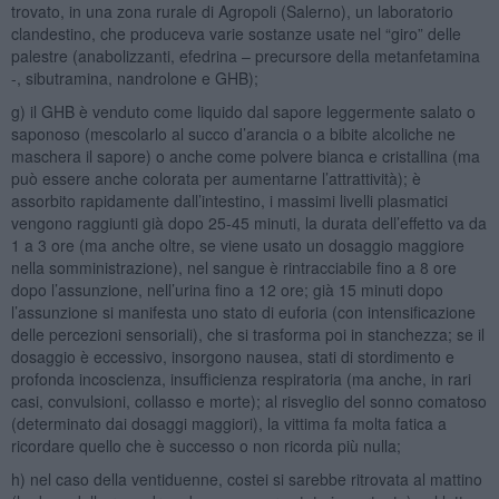
trovato, in una zona rurale di Agropoli (Salerno), un laboratorio
clandestino, che produceva varie sostanze usate nel “giro” delle
palestre (anabolizzanti, efedrina – precursore della metanfetamina
-, sibutramina, nandrolone e GHB);
g) il GHB è venduto come liquido dal sapore leggermente salato o
saponoso (mescolarlo al succo d’arancia o a bibite alcoliche ne
maschera il sapore) o anche come polvere bianca e cristallina (ma
può essere anche colorata per aumentarne l’attrattività); è
assorbito rapidamente dall’intestino, i massimi livelli plasmatici
vengono raggiunti già dopo 25-45 minuti, la durata dell’effetto va da
1 a 3 ore (ma anche oltre, se viene usato un dosaggio maggiore
nella somministrazione), nel sangue è rintracciabile fino a 8 ore
dopo l’assunzione, nell’urina fino a 12 ore; già 15 minuti dopo
l’assunzione si manifesta uno stato di euforia (con intensificazione
delle percezioni sensoriali), che si trasforma poi in stanchezza; se il
dosaggio è eccessivo, insorgono nausea, stati di stordimento e
profonda incoscienza, insufficienza respiratoria (ma anche, in rari
casi, convulsioni, collasso e morte); al risveglio del sonno comatoso
(determinato dai dosaggi maggiori), la vittima fa molta fatica a
ricordare quello che è successo o non ricorda più nulla;
h) nel caso della ventiduenne, costei si sarebbe ritrovata al mattino