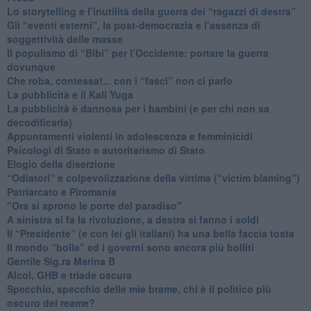
​Lo storytelling e l’inutilità della guerra dei “ragazzi di destra”
​Gli “eventi esterni”, la post-democrazia e l’assenza di
soggettività delle masse
​Il populismo di “Bibi” per l’Occidente: portare la guerra
dovunque
​Che roba, contessa!... con i “fasci” non ci parlo
La pubblicità e il Kali Yuga
​La pubblicità è dannosa per i bambini (e per chi non sa
decodificarla)
​Appuntamenti violenti in adolescenza e femminicidi
​Psicologi di Stato e autoritarismo di Stato
Elogio della diserzione
“Odiatori” e colpevolizzazione della vittima (“victim blaming”)
​Patriarcato e Piromania
"Ora si aprono le porte del paradiso"
​A sinistra si fa la rivoluzione, a destra si fanno i soldi
​Il “Presidente” (e con lei gli italiani) ha una bella faccia tosta
​Il mondo “bolle” ed i governi sono ancora più bolliti
​Gentile Sig.ra Marina B
​Alcol, GHB e triade oscura
​Specchio, specchio delle mie brame, chi è il politico più
oscuro del reame?