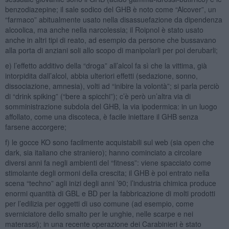
benzodiazepine; il sale sodico del GHB è noto come “Alcover”, un
“farmaco” abitualmente usato nella disassuefazione da dipendenza
alcoolica, ma anche nella narcolessia; il Roipnol è stato usato
anche in altri tipi di reato, ad esempio da persone che bussavano
alla porta di anziani soli allo scopo di manipolarli per poi derubarli;
e) l’effetto additivo della “droga” all’alcol fa sì che la vittima, già
intorpidita dall’alcol, abbia ulteriori effetti (sedazione, sonno,
dissociazione, amnesia), volti ad “inibire la volontà”; si parla perciò
di “drink spiking” (“bere a spicchi”); c’è però un’altra via di
somministrazione subdola del GHB, la via ipodermica: in un luogo
affollato, come una discoteca, è facile iniettare il GHB senza
farsene accorgere;
f) le gocce KO sono facilmente acquistabili sul web (sia open che
dark, sia italiano che straniero); hanno cominciato a circolare
diversi anni fa negli ambienti del “fitness”: viene spacciato come
stimolante degli ormoni della crescita; il GHB è poi entrato nella
scena “techno” agli inizi degli anni ’90; l’industria chimica produce
enormi quantità di GBL e BD per la fabbricazione di molti prodotti
per l’edilizia per oggetti di uso comune (ad esempio, come
sverniciatore dello smalto per le unghie, nelle scarpe e nei
materassi); in una recente operazione dei Carabinieri è stato