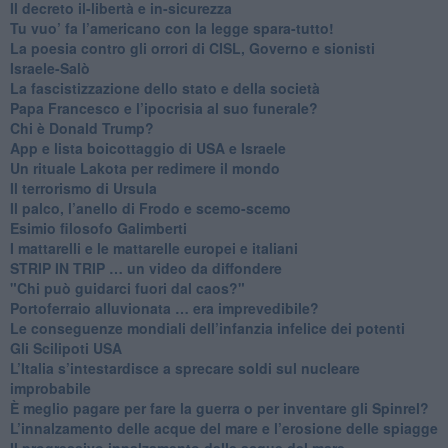
Il decreto il-libertà e in-sicurezza
Tu vuo’ fa l’americano con la legge spara-tutto!
La poesia contro gli orrori di CISL, Governo e sionisti
Israele-Salò
​La fascistizzazione dello stato e della società
Papa Francesco e l’ipocrisia al suo funerale?
​Chi è Donald Trump?
App e lista boicottaggio di USA e Israele
​Un rituale Lakota per redimere il mondo
Il terrorismo di Ursula
​Il palco, l’anello di Frodo e scemo-scemo
Esimio filosofo Galimberti
​I mattarelli e le mattarelle europei e italiani
​STRIP IN TRIP … un video da diffondere
"Chi può guidarci fuori dal caos?"
​Portoferraio alluvionata … era imprevedibile?
Le conseguenze mondiali dell’infanzia infelice dei potenti
​Gli Scilipoti USA
L’Italia s’intestardisce a sprecare soldi sul nucleare
improbabile
È meglio pagare per fare la guerra o per inventare gli Spinrel?
​L’innalzamento delle acque del mare e l’erosione delle spiagge
​Il progressivo innalzamento delle acque del mare