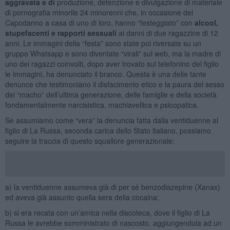
aggravata e di
produzione, detenzione e divulgazione di materiale
di pornografia minorile 24 minorenni che, in occasione del
Capodanno a casa di uno di loro, hanno “festeggiato” con
alcool,
stupefacenti e rapporti sessuali
ai danni di due ragazzine di 12
anni. Le immagini della “festa” sono state poi riversate su un
gruppo Whatsapp e sono diventate “virali” sul web, ma la madre di
uno dei ragazzi coinvolti, dopo aver trovato sul telefonino del figlio
le immagini, ha denunciato il branco. Questa è una delle tante
denunce che testimoniano il disfacimento etico e la paura del sesso
dei “macho” dell’ultima generazione, delle famiglie e della società
fondamentalmente narcisistica, machiavellica e psicopatica.
Se assumiamo come “vera” la denuncia fatta dalla ventiduenne al
figlio di La Russa, seconda carica dello Stato italiano, possiamo
seguire la traccia di questo squallore generazionale:
a) la ventiduenne assumeva già di per sé benzodiazepine (Xanax)
ed aveva già assunto quella sera della cocaina;
b) si era recata con un’amica nella discoteca, dove il figlio di La
Russa le avrebbe somministrato di nascosto, aggiungendola ad un