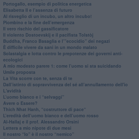
Portogallo, esempio di politica energetica
​Elisabetta II e l’assenza di futuro
Al risveglio di un incubo, un altro incubo!
​Piombino e la fine dell’emergenza
​Il vero rischio del gassificatore
​Il violento Dostoevskij e il pacifista Tolstòj
​Buddha, Franco Basaglia e l’”ecocidio” dei negazi
​È difficile vivere da sani in un mondo malato
Solastalgia e lotta contro le prepotenze dei governi anti-
ecologici
​A mio modesto parere 1: come l’uomo si sta suicidando
​Umile proposta
​La Vita scorre con te, senza di te
​Dall’istinto di sopravvivenza del sé all’annullamento dell'io
L'avidità
​L’uomo bianco e i “selvaggi”
​Avere o Essere?
​Thich Nhat Hanh, “costruttore di pace“
​L’eredità dell’uomo bianco e dell’uomo rosso
Al-Hallaj e il prof. Alessandro Orsini
​Lettera a mio nipote di due mesi
​Il nostro “Io” è il nostro “nemico”