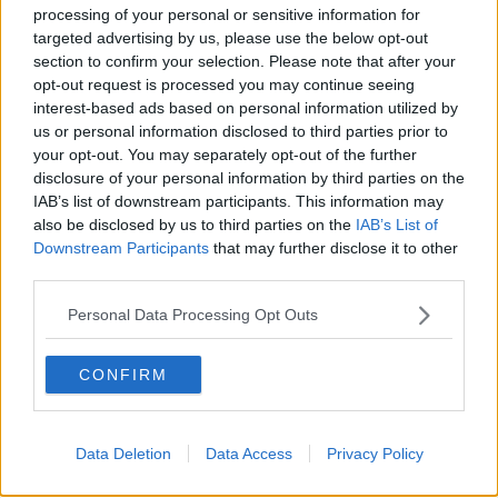
Tutti morimmo a stento (3)
processing of your personal or sensitive information for
Tutti morimmo a stento (2)
targeted advertising by us, please use the below opt-out
​Tutti morimmo a stento (1)
section to confirm your selection. Please note that after your
IL CORRIDOIO BLU il resoconto del convegno
opt-out request is processed you may continue seeing
Un manuale essenziale per seguire il CORRIDOIO BLU
interest-based ads based on personal information utilized by
Il corridoio blu
us or personal information disclosed to third parties prior to
​Il cronoprogramma ottimale verso il full electric sui traghetti
your opt-out. You may separately opt-out of the further
​I costi dell’adeguamento al cold ironing
disclosure of your personal information by third parties on the
Alcune domande da esordiente agli esperti che decidono le
IAB’s list of downstream participants. This information may
sorti dell’Elba
also be disclosed by us to third parties on the
IAB’s List of
Verso il full electric a gestione pubblica dei traghetti​
Downstream Participants
that may further disclose it to other
​La Scienza dei Cittadini e i Cittadini per l’Aria
third parties.
Trump e le sue guerre contro i deboli e contro la terra
​Le furbate elettorali della Meloni e la testardaggine
Personal Data Processing Opt Outs
dell’opposizione
​Date loro l’Oscar al posto del Nobel per la Pace
L'umanizzazione dell'economia e della politica
CONFIRM
​Dopo il diluvio dei NO: un patto intergenerazionale
​Un grandioso NO ai falchi teocratici e ai loro vassalli
La religione è la cocaina dei potenti
Data Deletion
Data Access
Privacy Policy
Donald e Bibi confinati nell’isola di St James?
L’italiano vero e la paura che al referendum vinca il No