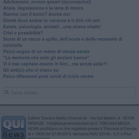
Adolescenti, ovvero questi (s)conosciuti!
Ansia, depressione e la terra di mezzo
​Rientro con il botto? Anche no!
Dimmi dove andrai in vacanza e ti dirò chi sei!
​Estate, psicologia, animali…una strana triade!
​Crisi o possibilità?
​Storia di un tacco a spillo, dell’ansia e della necessità di
controllo
​Psico-sogno di un teatro di mezza estate
"La memoria che solo gli anziani hanno"
​Vi è mai capitato essere in bici…ma senza sella?!
​Gli ami(ci) che ci tirano su
Psico-riflessioni post covid di inizio estate
Editore Toscana Media Channel srl - Via Dei Martelli, 8 - 50129
FIRENZE - info@toscanamediachannel.it. TOSCANA MEDIA
NEWS quotidiano on line registrato presso il Tribunale di Firenze
al n. 5935 del 27.09.2013. Iscrizione ROC 22105 - C.F. e P.Iva
0620787048