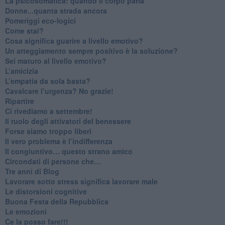
La psicosomatica: quando il corpo parla
Donne...quanta strada ancora
​Pomeriggi eco-logici
​Come stai?
Cosa significa guarire a livello emotivo?
​Un atteggiamento sempre positivo è la soluzione?
​Sei maturo al livello emotivo?
​L’amicizia
​L’empatia da sola basta?
​Cavalcare l’urgenza? No grazie!
Ripartire
​Ci rivediamo a settembre!
​Il ruolo degli attivatori del benessere
​Forse siamo troppo liberi
​Il vero problema è l’indifferenza
​Il congiuntivo… questo strano amico
​Circondati di persone che…
​Tre anni di Blog
​Lavorare sotto stress significa lavorare male
​Le distorsioni cognitive
​Buona Festa della Repubblica
Le emozioni
​Ce la posso fare!!!