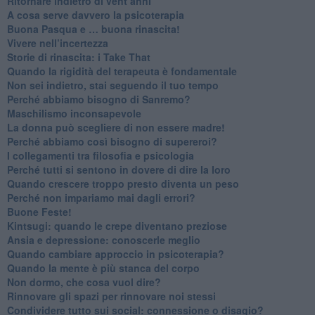
Ritornare indietro di vent’anni
​A cosa serve davvero la psicoterapia
​Buona Pasqua e … buona rinascita!
​Vivere nell’incertezza
​Storie di rinascita: i Take That
​Quando la rigidità del terapeuta è fondamentale
​Non sei indietro, stai seguendo il tuo tempo
​Perché abbiamo bisogno di Sanremo?
​Maschilismo inconsapevole
​La donna può scegliere di non essere madre!
​Perché abbiamo così bisogno di supereroi?
​I collegamenti tra filosofia e psicologia
​Perché tutti si sentono in dovere di dire la loro
​Quando crescere troppo presto diventa un peso
​Perché non impariamo mai dagli errori?
​Buone Feste!
​Kintsugi: quando le crepe diventano preziose
Ansia e depressione: conoscerle meglio
Quando cambiare approccio in psicoterapia?
​Quando la mente è più stanca del corpo
Non dormo, che cosa vuol dire?
​Rinnovare gli spazi per rinnovare noi stessi
​Condividere tutto sui social: connessione o disagio?