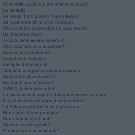
​Cose delle quali non dovremmo scusarci
​La famiglia
​Se avessi fatto questo forse adesso…
​Sii la persona di cui avevi bisogno
Che cosa è la serotonina e a cosa serve?
​Hai Presente Vero?
A cosa serve essere assertivi?
​Che cosa vuol dire accettare?
​Cosa ci sta accadendo
​Compleanni speciali
​Famiglie disfunzionali
​Abbiamo bisogno di sederci e parlare
Sono solo canzonette (?)
​Stai bene con te stesso?
​OPS! Ci siamo presentati!
​La mancanza di rispetto dovrebbe essere un reato
​Ma c’è davvero bisogno di combattenti?
​La Befana che tutte le feste porta via
Buon fine e buon principio!
​Buon Natale a tutti voi!
​Scusarsi o dire grazie?
​E’ amore o un’ossessione?