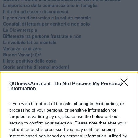
​L’importanza della comunicazione in famiglia
​Il diritto ad essere disconnessi
​Il pensiero dicotomico e la salute mentale
​Consigli di lettura per genitori e non solo
​La Clownterapia
​Differenze tra persone frustrate e non
L’invisibile fatica mentale
Vacanze a km zero
​Buone Vacan(si)e!
​Il lato positivo delle cose
​Storie antiche di tempi moderni
​Quello che alle mamme non dicono
Adultescenza
QUInewsAmiata.it -
Do Not Process My Personal
Homo imbecillis
Information
​4 anni di Blog
Quando il silenzio è aggressivo
​Il passato, questo conosciuto!
If you wish to opt-out of the sale, sharing to third parties, or
​Clima ballerino e sbalzi d’umore
processing of your personal or sensitive information for
La maternità
targeted advertising by us, please use the below opt-out
​L’uomo o l’orso?
section to confirm your selection. Please note that after your
Non hanno un amico a teatro​
opt-out request is processed you may continue seeing
​Tutta una questione di rispetto
interest-based ads based on personal information utilized by