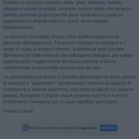
Esistono le emozioni primarie, ossia, gioia, t
ristezza
, r
abbia
,
disgusto
,
paura (o ansia)
, sorpresa, e sono quelle che vengono
definite universali proprio perché sono condivise con persone
appartenenti a diverse culture e quindi, sono radicate
biologicamente.
Le emozioni complesse, invece, sono quelle maggiormente
plasmate dall’esperienza. Tra queste rientrano la vergogna e il
senso di colpa, e ancora il rimorso. A differenza delle primarie,
dipendono più dalle relazioni che dall’aspetto biologico, per questo
appartengono maggiormente ad alcune persone e alcune
caratteristiche di personalità piuttosto che ad altre.
La psicoterapia può essere il contesto appropriato nel quale parlare
di emozioni e “apprendere” (perdonerete il termine) la capacità di
riconoscerle e saperle esprimere, così come quella di non esserne
pervasi. Accogliere il proprio vissuto emotivo e poi farvi fronte è
strettamente necessario per un buon equilibrio psicologico.
Federica Giusti