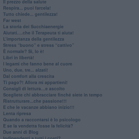
​Il prezzo della salute
​Respira... puoi farcela!
​Tutto chiede... gentilezza!
​Far west
​La storia dei Succhiaenergie
​Aiutati….che il Terapeuta ti aiuta!
​L’importanza della gentilezza
​Stress “buono” e stress “cattivo”
​È normale? Sì, lo è!
​Libri in libertà!
​I legami che fanno bene al cuore
Uno, due, tre... alzati!​
​Dal comfort alla crescita
​Ti pago?! Allora mi appartieni!​
​Consigli di lettura…e ascolto
​Scegliete chi abbracciare finché siete in tempo
​Ristrutturare...che passione!!!
​E che le vacanze abbiano inizio!!!
​Lenta ripresa
​Quando a raccontarsi è lo psicologo
​E se la vendetta fosse la felicità?
​Due anni di Blog
​Indipendenti a tutti i costi?