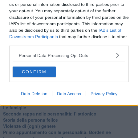
​Cose che ci esauriscono
us or personal information disclosed to third parties prior to
​Vespa che passione!
your opt-out. You may separately opt-out of the further
​Lasciate ai vostri figli il diritto di piangere
disclosure of your personal information by third parties on the
​Parole d’amore regalate al vento
IAB’s list of downstream participants. This information may
​Essere genitori di un adolescente
also be disclosed by us to third parties on the
IAB’s List of
​Saper pazientare
Downstream Participants
that may further disclose it to other
​Giornata del Fiocchetto Lilla
third parties.
​Venerdì emozionalmente sostenibile
Ma ti ascolti?
Personal Data Processing Opt Outs
Contornati di persone che…
Non dare niente per scontato
Che cos’è la dipendenza affettiva?
CONFIRM
Quarta tappa nelle personalità: il narcisista
​Nuovi arrivi!
​Iniziamo l’anno con il piede giusto
Data Deletion
Data Access
Privacy Policy
​Terza tappa nelle personalità: l’antisociale
​Avvicinandoci a Natale 2023
Le famiglie
Seconda tappa nelle personalità: l’istrionico
​Storia della persona felice
Violenze di (ogni) genere
​Primo appuntamento con le personalità: Borderline