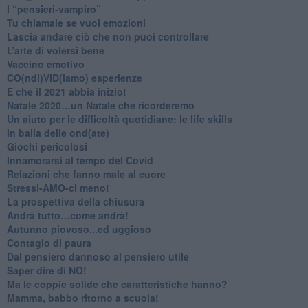
​I “pensieri-vampiro”
​Tu chiamale se vuoi emozioni
​Lascia andare ciò che non puoi controllare
L’arte di volersi bene
​Vaccino emotivo
CO(ndi)VID(iamo) esperienze
​E che il 2021 abbia inizio!
​Natale 2020…un Natale che ricorderemo
Un aiuto per le difficoltà quotidiane: le life skills
​In balia delle ond(ate)
Giochi pericolosi
Innamorarsi al tempo del Covid
​Relazioni che fanno male al cuore
​Stressi-AMO-ci meno!
​La prospettiva della chiusura
​Andrà tutto…come andrà!
Autunno piovoso...ed uggioso
​Contagio di paura
​Dal pensiero dannoso al pensiero utile
​Saper dire di NO!
​Ma le coppie solide che caratteristiche hanno?
​Mamma, babbo ritorno a scuola!