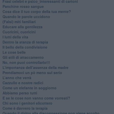
​Frasi celebri e psico_interessanti di cartoni
​Panchine rosso sangue
​Cosa dice il tuo corpo della tua mente?
​Quando le parole uccidono
​(Falsi) miti familiari
​Educare alla gentilezza
​Cuoricini, cuoricini
I lutti della vita
​Dentro la stanza di terapia
​Il bello della condivisione
Le cose belle
​Gli stili di attaccamento
No, non puoi controllarlo!!!
​L’importanza dell’assenza della madre
​Prendiamoci un pò meno sul serio
​L’anno che verrà
​Cazzullo e nostre radici
​Come un elefante in soggiorno
​Abbiamo perso tutti
E se le cose non vanno come vorresti?
​Chi sono i genitori elicottero
Come è davvero la terapia
Quando il diritto alla disconnessione non viene accolto