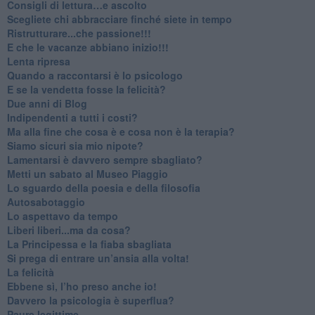
​Consigli di lettura…e ascolto
​Scegliete chi abbracciare finché siete in tempo
​Ristrutturare...che passione!!!
​E che le vacanze abbiano inizio!!!
​Lenta ripresa
​Quando a raccontarsi è lo psicologo
​E se la vendetta fosse la felicità?
​Due anni di Blog
​Indipendenti a tutti i costi?
​Ma alla fine che cosa è e cosa non è la terapia?
​Siamo sicuri sia mio nipote?
​Lamentarsi è davvero sempre sbagliato?
​Metti un sabato al Museo Piaggio
​Lo sguardo della poesia e della filosofia
Autosabotaggio
​Lo aspettavo da tempo
​Liberi liberi...ma da cosa?
​La Principessa e la fiaba sbagliata
Si prega di entrare un’ansia alla volta!
​La felicità
​Ebbene sì, l’ho preso anche io!
​Davvero la psicologia è superflua?
Paure legittime