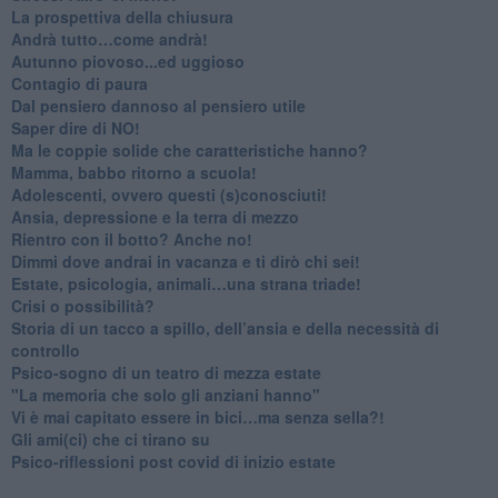
​La prospettiva della chiusura
​Andrà tutto…come andrà!
Autunno piovoso...ed uggioso
​Contagio di paura
​Dal pensiero dannoso al pensiero utile
​Saper dire di NO!
​Ma le coppie solide che caratteristiche hanno?
​Mamma, babbo ritorno a scuola!
Adolescenti, ovvero questi (s)conosciuti!
Ansia, depressione e la terra di mezzo
​Rientro con il botto? Anche no!
Dimmi dove andrai in vacanza e ti dirò chi sei!
​Estate, psicologia, animali…una strana triade!
​Crisi o possibilità?
​Storia di un tacco a spillo, dell’ansia e della necessità di
controllo
​Psico-sogno di un teatro di mezza estate
"La memoria che solo gli anziani hanno"
​Vi è mai capitato essere in bici…ma senza sella?!
​Gli ami(ci) che ci tirano su
Psico-riflessioni post covid di inizio estate