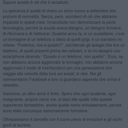
Eppure questo è ciò che è accaduto.
La speranza è quella di vivere un anno nuovo a settembre che
profumi di normalità. Senza, però, scordarci di ciò che abbiamo
imparato in questi mesi. Innanzitutto non demonizzare la parte
tecnologica, perché la scuola aveva bisogno, un bisogno immane,
di riformarsi e di riattivarsi. Qualche anno fa, in un sussidiario, c’era
un’immagine di un telefono a disco di quelli grigi, e un bambino mi
chiese: “Federica, cos è questo?”, sorridendo gli spiegai che era un
telefono, di quelli presenti prima dei cellulari, e lui mi disegnò uno
smartphone dicendo: “Questo è un telefono, non quello!”. Ecco, se
non abbiamo ancora aggiornato le immagini, non abbiamo ancora
aggiornato il modo di interfacciarci con una generazione che
viaggia alla velocità della luce sui social, in rete. Noi gli
rammentiamo Facebook e loro ci guardano sapendo che ormai è
obsoleto.
Insomma, un altro anno è finito. Spero che ogni studente, ogni
insegnante, proprio come me, si lasci alle spalle tutte queste
esperienze fantastiche, anche quelle meno entusiasmanti, perché
sono state comunque estremamente formative.
Oltrepassiamo il cancello con il cuore pieno di emozioni e gli occhi
gonfi di lacrime.