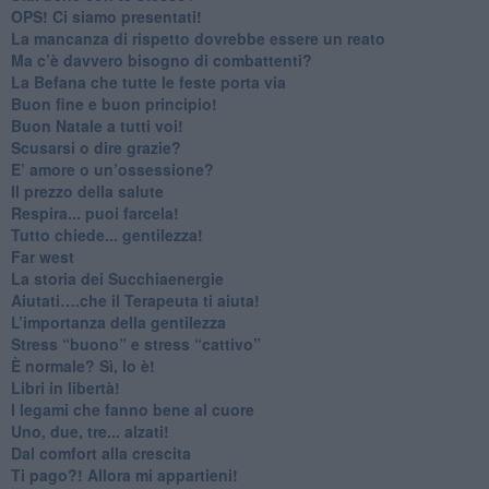
​OPS! Ci siamo presentati!
​La mancanza di rispetto dovrebbe essere un reato
​Ma c’è davvero bisogno di combattenti?
​La Befana che tutte le feste porta via
Buon fine e buon principio!
​Buon Natale a tutti voi!
​Scusarsi o dire grazie?
​E’ amore o un’ossessione?
​Il prezzo della salute
​Respira... puoi farcela!
​Tutto chiede... gentilezza!
​Far west
​La storia dei Succhiaenergie
​Aiutati….che il Terapeuta ti aiuta!
​L’importanza della gentilezza
​Stress “buono” e stress “cattivo”
​È normale? Sì, lo è!
​Libri in libertà!
​I legami che fanno bene al cuore
Uno, due, tre... alzati!​
​Dal comfort alla crescita
​Ti pago?! Allora mi appartieni!​