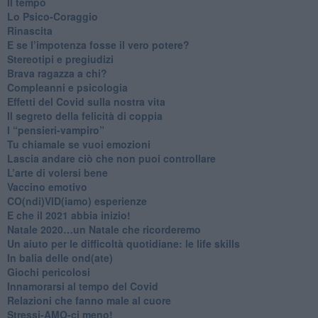
​Il tempo
​Lo Psico-Coraggio
Rinascita
​E se l’impotenza fosse il vero potere?
Stereotipi e pregiudizi
​Brava ragazza a chi?
​Compleanni e psicologia
Effetti del Covid sulla nostra vita
Il segreto della felicità di coppia
​I “pensieri-vampiro”
​Tu chiamale se vuoi emozioni
​Lascia andare ciò che non puoi controllare
L’arte di volersi bene
​Vaccino emotivo
CO(ndi)VID(iamo) esperienze
​E che il 2021 abbia inizio!
​Natale 2020…un Natale che ricorderemo
Un aiuto per le difficoltà quotidiane: le life skills
​In balia delle ond(ate)
Giochi pericolosi
Innamorarsi al tempo del Covid
​Relazioni che fanno male al cuore
​Stressi-AMO-ci meno!