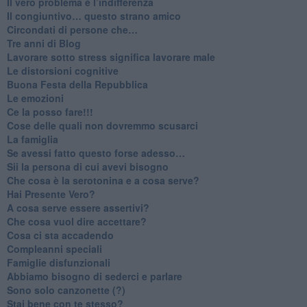
​Il vero problema è l’indifferenza
​Il congiuntivo… questo strano amico
​Circondati di persone che…
​Tre anni di Blog
​Lavorare sotto stress significa lavorare male
​Le distorsioni cognitive
​Buona Festa della Repubblica
Le emozioni
​Ce la posso fare!!!
​Cose delle quali non dovremmo scusarci
​La famiglia
​Se avessi fatto questo forse adesso…
​Sii la persona di cui avevi bisogno
Che cosa è la serotonina e a cosa serve?
​Hai Presente Vero?
A cosa serve essere assertivi?
​Che cosa vuol dire accettare?
​Cosa ci sta accadendo
​Compleanni speciali
​Famiglie disfunzionali
​Abbiamo bisogno di sederci e parlare
Sono solo canzonette (?)
​Stai bene con te stesso?