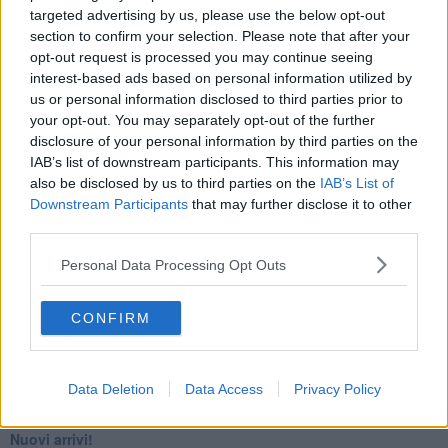
targeted advertising by us, please use the below opt-out
​4 anni di Blog
section to confirm your selection. Please note that after your
Quando il silenzio è aggressivo
​Il passato, questo conosciuto!
opt-out request is processed you may continue seeing
​Clima ballerino e sbalzi d’umore
interest-based ads based on personal information utilized by
La maternità
us or personal information disclosed to third parties prior to
​L’uomo o l’orso?
your opt-out. You may separately opt-out of the further
Non hanno un amico a teatro​
disclosure of your personal information by third parties on the
​Tutta una questione di rispetto
IAB’s list of downstream participants. This information may
​Cose che ci esauriscono
also be disclosed by us to third parties on the
IAB’s List of
​Vespa che passione!
Downstream Participants
that may further disclose it to other
​Lasciate ai vostri figli il diritto di piangere
third parties.
​Parole d’amore regalate al vento
​Essere genitori di un adolescente
Personal Data Processing Opt Outs
​Saper pazientare
​Giornata del Fiocchetto Lilla
​Venerdì emozionalmente sostenibile
CONFIRM
Ma ti ascolti?
Contornati di persone che…
Non dare niente per scontato
Data Deletion
Data Access
Privacy Policy
Che cos’è la dipendenza affettiva?
Quarta tappa nelle personalità: il narcisista
​Nuovi arrivi!