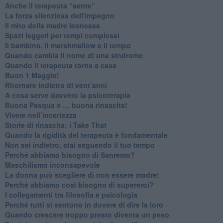
​Anche il terapeuta “sente”
​La forza silenziosa dell'impegno
​Il mito della madre leonessa
Spazi leggeri per tempi complessi
Il bambino, il marshmallow e il tempo
​Quando cambia il nome di una sindrome
​Quando il terapeuta torna a casa
​Buon 1 Maggio!
Ritornare indietro di vent’anni
​A cosa serve davvero la psicoterapia
​Buona Pasqua e … buona rinascita!
​Vivere nell’incertezza
​Storie di rinascita: i Take That
​Quando la rigidità del terapeuta è fondamentale
​Non sei indietro, stai seguendo il tuo tempo
​Perché abbiamo bisogno di Sanremo?
​Maschilismo inconsapevole
​La donna può scegliere di non essere madre!
​Perché abbiamo così bisogno di supereroi?
​I collegamenti tra filosofia e psicologia
​Perché tutti si sentono in dovere di dire la loro
​Quando crescere troppo presto diventa un peso