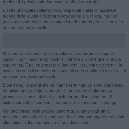
trent’anni, i primi da studentessa, gli altri da operatrice.
È stata una scelta sofferta ma consapevole quella di lasciare il
mondo della scuola e dedicarmi totalmente alla clinica, ma non
posso nascondervi come sia stata lunedì quando per l’ultima volta
ho varcato quel cancello.
Mi sono rivista bambina, con quello zaino enorme sulle spalle,
capelli lunghi, lacrime agli occhi e il terrore di vivere quella nuova
esperienza. E poi ho pensato al fatto che, in questi tre decenni, la
scuola sia stata il contesto nel quale mi sono sentita più accolta, nel
quale sono davvero cresciuta.
E penso agli studenti che ieri hanno terminato un anno complesso,
emotivamente e didatticamente. Un anno fatto di alternanza
presenza-distanza, di chat, di piattaforme, di mascherine, di
distanziamenti, di contenuti...ma poca relazione con i compagni.
Ognuno chiuso nella propria cameretta, lontano dagli amici,
nessuna condivisione, insomma tutto ciò che non appartiene affatto
alle abitudini di un bambino o di un adolescente.