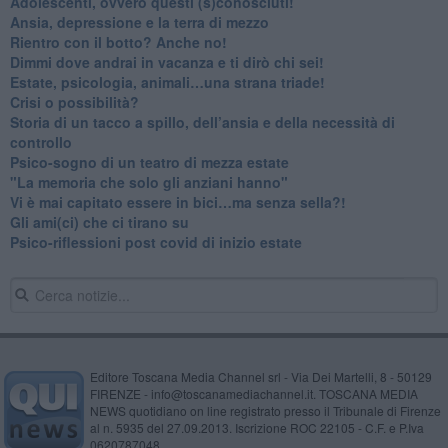
Adolescenti, ovvero questi (s)conosciuti!
Ansia, depressione e la terra di mezzo
​Rientro con il botto? Anche no!
Dimmi dove andrai in vacanza e ti dirò chi sei!
​Estate, psicologia, animali…una strana triade!
​Crisi o possibilità?
​Storia di un tacco a spillo, dell’ansia e della necessità di
controllo
​Psico-sogno di un teatro di mezza estate
"La memoria che solo gli anziani hanno"
​Vi è mai capitato essere in bici…ma senza sella?!
​Gli ami(ci) che ci tirano su
Psico-riflessioni post covid di inizio estate
Editore Toscana Media Channel srl - Via Dei Martelli, 8 - 50129
FIRENZE - info@toscanamediachannel.it. TOSCANA MEDIA
NEWS quotidiano on line registrato presso il Tribunale di Firenze
al n. 5935 del 27.09.2013. Iscrizione ROC 22105 - C.F. e P.Iva
0620787048