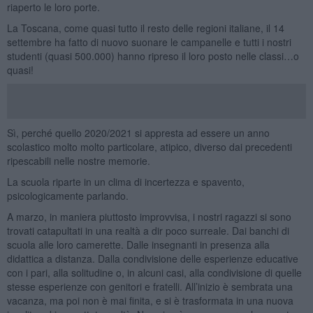
riaperto le loro porte.
La Toscana, come quasi tutto il resto delle regioni italiane, il 14
settembre ha fatto di nuovo suonare le campanelle e tutti i nostri
studenti (quasi 500.000) hanno ripreso il loro posto nelle classi…o
quasi!
Sì, perché quello 2020/2021 si appresta ad essere un anno
scolastico molto molto particolare, atipico, diverso dai precedenti
ripescabili nelle nostre memorie.
La scuola riparte in un clima di incertezza e spavento,
psicologicamente parlando.
A marzo, in maniera piuttosto improvvisa, i nostri ragazzi si sono
trovati catapultati in una realtà a dir poco surreale. Dai banchi di
scuola alle loro camerette. Dalle insegnanti in presenza alla
didattica a distanza. Dalla condivisione delle esperienze educative
con i pari, alla solitudine o, in alcuni casi, alla condivisione di quelle
stesse esperienze con genitori e fratelli. All’inizio è sembrata una
vacanza, ma poi non è mai finita, e si è trasformata in una nuova