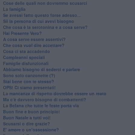
​Cose delle quali non dovremmo scusarci
​La famiglia
​Se avessi fatto questo forse adesso…
​Sii la persona di cui avevi bisogno
Che cosa è la serotonina e a cosa serve?
​Hai Presente Vero?
A cosa serve essere assertivi?
​Che cosa vuol dire accettare?
​Cosa ci sta accadendo
​Compleanni speciali
​Famiglie disfunzionali
​Abbiamo bisogno di sederci e parlare
Sono solo canzonette (?)
​Stai bene con te stesso?
​OPS! Ci siamo presentati!
​La mancanza di rispetto dovrebbe essere un reato
​Ma c’è davvero bisogno di combattenti?
​La Befana che tutte le feste porta via
Buon fine e buon principio!
​Buon Natale a tutti voi!
​Scusarsi o dire grazie?
​E’ amore o un’ossessione?