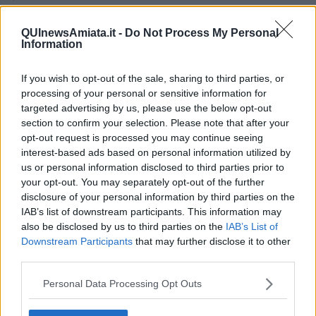
​L’importanza della comunicazione in famiglia
​Il diritto ad essere disconnessi
QUInewsAmiata.it -
Do Not Process My Personal
​Il pensiero dicotomico e la salute mentale
Information
​Consigli di lettura per genitori e non solo
​La Clownterapia
If you wish to opt-out of the sale, sharing to third parties, or
​Differenze tra persone frustrate e non
processing of your personal or sensitive information for
L’invisibile fatica mentale
Vacanze a km zero
targeted advertising by us, please use the below opt-out
​Buone Vacan(si)e!
section to confirm your selection. Please note that after your
​Il lato positivo delle cose
opt-out request is processed you may continue seeing
​Storie antiche di tempi moderni
interest-based ads based on personal information utilized by
​Quello che alle mamme non dicono
us or personal information disclosed to third parties prior to
Adultescenza
your opt-out. You may separately opt-out of the further
Homo imbecillis
disclosure of your personal information by third parties on the
​4 anni di Blog
IAB’s list of downstream participants. This information may
Quando il silenzio è aggressivo
also be disclosed by us to third parties on the
IAB’s List of
​Il passato, questo conosciuto!
Downstream Participants
that may further disclose it to other
​Clima ballerino e sbalzi d’umore
third parties.
La maternità
​L’uomo o l’orso?
Personal Data Processing Opt Outs
Non hanno un amico a teatro​
​Tutta una questione di rispetto