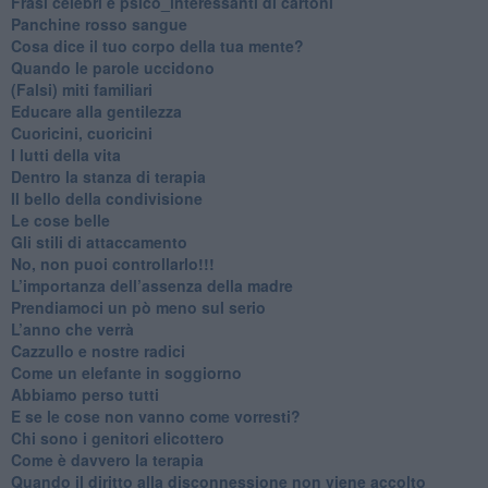
​Frasi celebri e psico_interessanti di cartoni
​Panchine rosso sangue
​Cosa dice il tuo corpo della tua mente?
​Quando le parole uccidono
​(Falsi) miti familiari
​Educare alla gentilezza
​Cuoricini, cuoricini
I lutti della vita
​Dentro la stanza di terapia
​Il bello della condivisione
Le cose belle
​Gli stili di attaccamento
No, non puoi controllarlo!!!
​L’importanza dell’assenza della madre
​Prendiamoci un pò meno sul serio
​L’anno che verrà
​Cazzullo e nostre radici
​Come un elefante in soggiorno
​Abbiamo perso tutti
E se le cose non vanno come vorresti?
​Chi sono i genitori elicottero
Come è davvero la terapia
Quando il diritto alla disconnessione non viene accolto