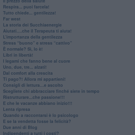
​Il prezzo della salute
​Respira... puoi farcela!
​Tutto chiede... gentilezza!
​Far west
​La storia dei Succhiaenergie
​Aiutati….che il Terapeuta ti aiuta!
​L’importanza della gentilezza
​Stress “buono” e stress “cattivo”
​È normale? Sì, lo è!
​Libri in libertà!
​I legami che fanno bene al cuore
Uno, due, tre... alzati!​
​Dal comfort alla crescita
​Ti pago?! Allora mi appartieni!​
​Consigli di lettura…e ascolto
​Scegliete chi abbracciare finché siete in tempo
​Ristrutturare...che passione!!!
​E che le vacanze abbiano inizio!!!
​Lenta ripresa
​Quando a raccontarsi è lo psicologo
​E se la vendetta fosse la felicità?
​Due anni di Blog
​Indipendenti a tutti i costi?