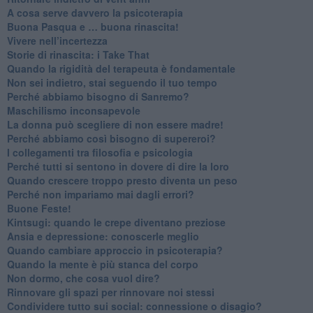
​A cosa serve davvero la psicoterapia
​Buona Pasqua e … buona rinascita!
​Vivere nell’incertezza
​Storie di rinascita: i Take That
​Quando la rigidità del terapeuta è fondamentale
​Non sei indietro, stai seguendo il tuo tempo
​Perché abbiamo bisogno di Sanremo?
​Maschilismo inconsapevole
​La donna può scegliere di non essere madre!
​Perché abbiamo così bisogno di supereroi?
​I collegamenti tra filosofia e psicologia
​Perché tutti si sentono in dovere di dire la loro
​Quando crescere troppo presto diventa un peso
​Perché non impariamo mai dagli errori?
​Buone Feste!
​Kintsugi: quando le crepe diventano preziose
Ansia e depressione: conoscerle meglio
Quando cambiare approccio in psicoterapia?
​Quando la mente è più stanca del corpo
Non dormo, che cosa vuol dire?
​Rinnovare gli spazi per rinnovare noi stessi
​Condividere tutto sui social: connessione o disagio?