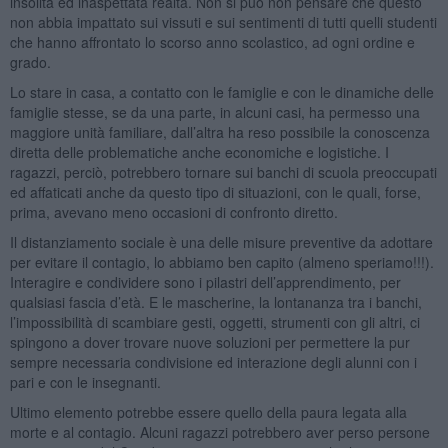
insolita ed inaspettata realtà. Non si può non pensare che questo
non abbia impattato sui vissuti e sui sentimenti di tutti quelli studenti
che hanno affrontato lo scorso anno scolastico, ad ogni ordine e
grado.
Lo stare in casa, a contatto con le famiglie e con le dinamiche delle
famiglie stesse, se da una parte, in alcuni casi, ha permesso una
maggiore unità familiare, dall’altra ha reso possibile la conoscenza
diretta delle problematiche anche economiche e logistiche. I
ragazzi, perciò, potrebbero tornare sui banchi di scuola preoccupati
ed affaticati anche da questo tipo di situazioni, con le quali, forse,
prima, avevano meno occasioni di confronto diretto.
Il distanziamento sociale è una delle misure preventive da adottare
per evitare il contagio, lo abbiamo ben capito (almeno speriamo!!!).
Interagire e condividere sono i pilastri dell’apprendimento, per
qualsiasi fascia d’età. E le mascherine, la lontananza tra i banchi,
l’impossibilità di scambiare gesti, oggetti, strumenti con gli altri, ci
spingono a dover trovare nuove soluzioni per permettere la pur
sempre necessaria condivisione ed interazione degli alunni con i
pari e con le insegnanti.
Ultimo elemento potrebbe essere quello della paura legata alla
morte e al contagio. Alcuni ragazzi potrebbero aver perso persone