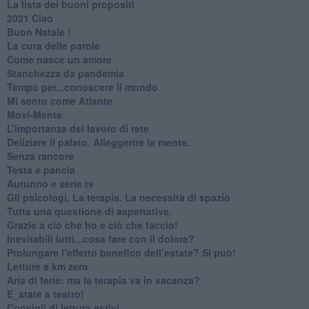
​La lista dei buoni propositi
2021 Ciao
Buon Natale !
​La cura delle parole
​Come nasce un amore
Stanchezza da pandemia
​Tempo per...conoscere il mondo
​Mi sento come Atlante
​Movi-Mente
​L’importanza del lavoro di rete
​Deliziare il palato. Alleggerire la mente.
​Senza rancore
​Testa e pancia
​Autunno e serie tv
​Gli psicologi. La terapia. La necessità di spazio
​Tutta una questione di aspettative.
​Grazie a ciò che ho e ciò che faccio!
​Inevitabili lutti...cosa fare con il dolore?
Prolungare l’effetto benefico dell’estate? Si può!
​Letture a km zero
​Aria di ferie: ma la terapia va in vacanza?
​E_state a teatro!
​Consigli di lettura estivi