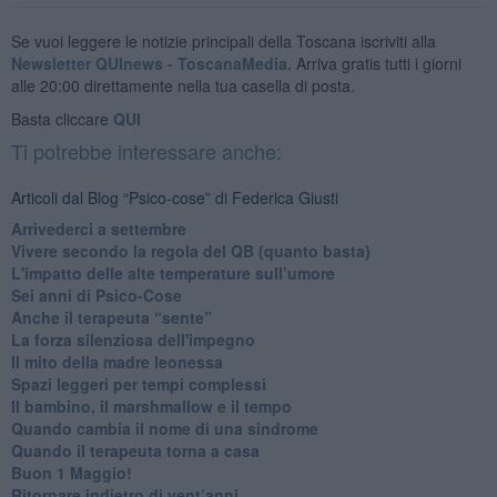
Se vuoi leggere le notizie principali della Toscana iscriviti alla
Newsletter QUInews - ToscanaMedia.
Arriva gratis tutti i giorni
alle 20:00 direttamente nella tua casella di posta.
Basta cliccare
QUI
Ti potrebbe interessare anche:
Articoli dal Blog “Psico-cose” di Federica Giusti
​Arrivederci a settembre
​Vivere secondo la regola del QB (quanto basta)
​L'impatto delle alte temperature sull’umore
Sei anni di Psico-Cose
​Anche il terapeuta “sente”
​La forza silenziosa dell'impegno
​Il mito della madre leonessa
Spazi leggeri per tempi complessi
Il bambino, il marshmallow e il tempo
​Quando cambia il nome di una sindrome
​Quando il terapeuta torna a casa
​Buon 1 Maggio!
Ritornare indietro di vent’anni