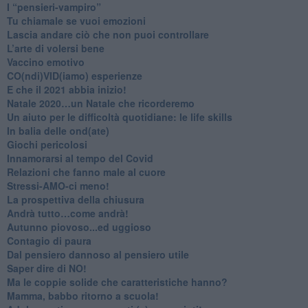
​I “pensieri-vampiro”
​Tu chiamale se vuoi emozioni
​Lascia andare ciò che non puoi controllare
L’arte di volersi bene
​Vaccino emotivo
CO(ndi)VID(iamo) esperienze
​E che il 2021 abbia inizio!
​Natale 2020…un Natale che ricorderemo
Un aiuto per le difficoltà quotidiane: le life skills
​In balia delle ond(ate)
Giochi pericolosi
Innamorarsi al tempo del Covid
​Relazioni che fanno male al cuore
​Stressi-AMO-ci meno!
​La prospettiva della chiusura
​Andrà tutto…come andrà!
Autunno piovoso...ed uggioso
​Contagio di paura
​Dal pensiero dannoso al pensiero utile
​Saper dire di NO!
​Ma le coppie solide che caratteristiche hanno?
​Mamma, babbo ritorno a scuola!