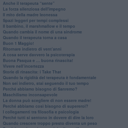
​Anche il terapeuta “sente”
​La forza silenziosa dell'impegno
​Il mito della madre leonessa
Spazi leggeri per tempi complessi
Il bambino, il marshmallow e il tempo
​Quando cambia il nome di una sindrome
​Quando il terapeuta torna a casa
​Buon 1 Maggio!
Ritornare indietro di vent’anni
​A cosa serve davvero la psicoterapia
​Buona Pasqua e … buona rinascita!
​Vivere nell’incertezza
​Storie di rinascita: i Take That
​Quando la rigidità del terapeuta è fondamentale
​Non sei indietro, stai seguendo il tuo tempo
​Perché abbiamo bisogno di Sanremo?
​Maschilismo inconsapevole
​La donna può scegliere di non essere madre!
​Perché abbiamo così bisogno di supereroi?
​I collegamenti tra filosofia e psicologia
​Perché tutti si sentono in dovere di dire la loro
​Quando crescere troppo presto diventa un peso