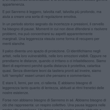
appartenenza.
E poi Sanremo è leggero, talvolta naif, talvolta più profondo, ma
aiuta a creare una sorta di regolazione emotiva.
In un periodo storico segnato da incertezze e pressioni, il cervello
ha bisogno di pause. Momenti in cui non deve difendersi o risolvere
problemi, ma può concentrarsi su aspetti apparentemente
marginali. Una leggerezza vissuta come forma di recupero per
menti stanche.
Il palco diventa uno spazio di proiezione. Ci identifichiamo negli
artisti, nella loro vulnerabilità, nelle loro emozioni visibili. Oppure ne
prendiamo le distanze, quando ci irritano o ci infastidiscono. Siamo
liberi di esprimerci perché quella distanza è protettiva, catartica
quasi. Senza diventare leoni da tastiera pronti ad inveire, siamo
tutti “semplici” esseri umani che pensano e commentano.
E stare lì, fermi, per ore, ci rallenta. E abbiamo bisogno di
leggerezza tanto quanto di lentezza, abituati ai ritmi frenetici delle
nostre esistenze.
Forse non abbiamo bisogno di Sanremo in sé. Abbiamo bisogno di
ciò che rappresenta: un respiro collettivo. Una pausa leggera nelle
nostre vite complesse. Un ristoro per la nostra mente abituata a