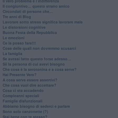
​Il vero problema è l’indifferenza
​Il congiuntivo… questo strano amico
​Circondati di persone che…
​Tre anni di Blog
​Lavorare sotto stress significa lavorare male
​Le distorsioni cognitive
​Buona Festa della Repubblica
Le emozioni
​Ce la posso fare!!!
​Cose delle quali non dovremmo scusarci
​La famiglia
​Se avessi fatto questo forse adesso…
​Sii la persona di cui avevi bisogno
Che cosa è la serotonina e a cosa serve?
​Hai Presente Vero?
A cosa serve essere assertivi?
​Che cosa vuol dire accettare?
​Cosa ci sta accadendo
​Compleanni speciali
​Famiglie disfunzionali
​Abbiamo bisogno di sederci e parlare
Sono solo canzonette (?)
​Stai bene con te stesso?