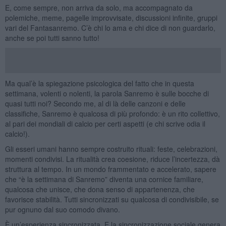
E, come sempre, non arriva da solo, ma accompagnato da
polemiche, meme, pagelle improvvisate, discussioni infinite, gruppi
vari del Fantasanremo. C’è chi lo ama e chi dice di non guardarlo,
anche se poi tutti sanno tutto!
Ma qual’è la spiegazione psicologica del fatto che in questa
settimana, volenti o nolenti, la parola Sanremo è sulle bocche di
quasi tutti noi? Secondo me, al di là delle canzoni e delle
classifiche, Sanremo è qualcosa di più profondo: è un rito collettivo,
al pari dei mondiali di calcio per certi aspetti (e chi scrive odia il
calcio!).
Gli esseri umani hanno sempre costruito rituali: feste, celebrazioni,
momenti condivisi. La ritualità crea coesione, riduce l’incertezza, dà
struttura al tempo. In un mondo frammentato e accelerato, sapere
che “è la settimana di Sanremo” diventa una cornice familiare,
qualcosa che unisce, che dona senso di appartenenza, che
favorisce stabilità. Tutti sincronizzati su qualcosa di condivisibile, se
pur ognuno dal suo comodo divano.
È un’esperienza sincronizzata. E la sincronizzazione sociale genera