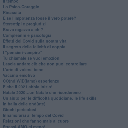
​Il tempo
​Lo Psico-Coraggio
Rinascita
​E se l’impotenza fosse il vero potere?
Stereotipi e pregiudizi
​Brava ragazza a chi?
​Compleanni e psicologia
Effetti del Covid sulla nostra vita
Il segreto della felicità di coppia
​I “pensieri-vampiro”
​Tu chiamale se vuoi emozioni
​Lascia andare ciò che non puoi controllare
L’arte di volersi bene
​Vaccino emotivo
CO(ndi)VID(iamo) esperienze
​E che il 2021 abbia inizio!
​Natale 2020…un Natale che ricorderemo
Un aiuto per le difficoltà quotidiane: le life skills
​In balia delle ond(ate)
Giochi pericolosi
Innamorarsi al tempo del Covid
​Relazioni che fanno male al cuore
​Stressi-AMO-ci meno!