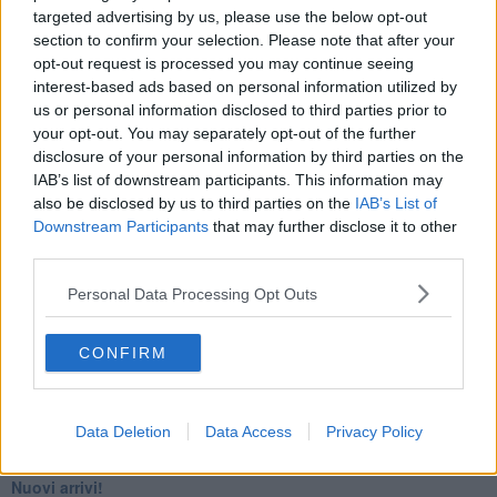
targeted advertising by us, please use the below opt-out
​4 anni di Blog
section to confirm your selection. Please note that after your
Quando il silenzio è aggressivo
​Il passato, questo conosciuto!
opt-out request is processed you may continue seeing
​Clima ballerino e sbalzi d’umore
interest-based ads based on personal information utilized by
La maternità
us or personal information disclosed to third parties prior to
​L’uomo o l’orso?
your opt-out. You may separately opt-out of the further
Non hanno un amico a teatro​
disclosure of your personal information by third parties on the
​Tutta una questione di rispetto
IAB’s list of downstream participants. This information may
​Cose che ci esauriscono
also be disclosed by us to third parties on the
IAB’s List of
​Vespa che passione!
Downstream Participants
that may further disclose it to other
​Lasciate ai vostri figli il diritto di piangere
third parties.
​Parole d’amore regalate al vento
​Essere genitori di un adolescente
Personal Data Processing Opt Outs
​Saper pazientare
​Giornata del Fiocchetto Lilla
​Venerdì emozionalmente sostenibile
CONFIRM
Ma ti ascolti?
Contornati di persone che…
Non dare niente per scontato
Data Deletion
Data Access
Privacy Policy
Che cos’è la dipendenza affettiva?
Quarta tappa nelle personalità: il narcisista
​Nuovi arrivi!