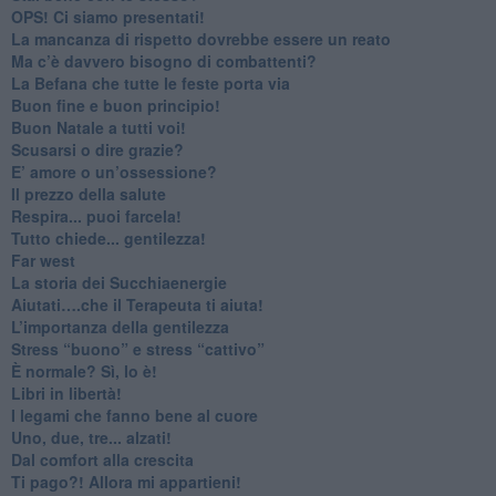
​OPS! Ci siamo presentati!
​La mancanza di rispetto dovrebbe essere un reato
​Ma c’è davvero bisogno di combattenti?
​La Befana che tutte le feste porta via
Buon fine e buon principio!
​Buon Natale a tutti voi!
​Scusarsi o dire grazie?
​E’ amore o un’ossessione?
​Il prezzo della salute
​Respira... puoi farcela!
​Tutto chiede... gentilezza!
​Far west
​La storia dei Succhiaenergie
​Aiutati….che il Terapeuta ti aiuta!
​L’importanza della gentilezza
​Stress “buono” e stress “cattivo”
​È normale? Sì, lo è!
​Libri in libertà!
​I legami che fanno bene al cuore
Uno, due, tre... alzati!​
​Dal comfort alla crescita
​Ti pago?! Allora mi appartieni!​