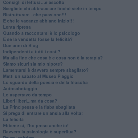
​Consigli di lettura…e ascolto
​Scegliete chi abbracciare finché siete in tempo
​Ristrutturare...che passione!!!
​E che le vacanze abbiano inizio!!!
​Lenta ripresa
​Quando a raccontarsi è lo psicologo
​E se la vendetta fosse la felicità?
​Due anni di Blog
​Indipendenti a tutti i costi?
​Ma alla fine che cosa è e cosa non è la terapia?
​Siamo sicuri sia mio nipote?
​Lamentarsi è davvero sempre sbagliato?
​Metti un sabato al Museo Piaggio
​Lo sguardo della poesia e della filosofia
Autosabotaggio
​Lo aspettavo da tempo
​Liberi liberi...ma da cosa?
​La Principessa e la fiaba sbagliata
Si prega di entrare un’ansia alla volta!
​La felicità
​Ebbene sì, l’ho preso anche io!
​Davvero la psicologia è superflua?
Paure legittime