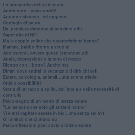
​La prospettiva della chiusura
​Andrà tutto…come andrà!
Autunno piovoso...ed uggioso
​Contagio di paura
​Dal pensiero dannoso al pensiero utile
​Saper dire di NO!
​Ma le coppie solide che caratteristiche hanno?
​Mamma, babbo ritorno a scuola!
Adolescenti, ovvero questi (s)conosciuti!
Ansia, depressione e la terra di mezzo
​Rientro con il botto? Anche no!
Dimmi dove andrai in vacanza e ti dirò chi sei!
​Estate, psicologia, animali…una strana triade!
​Crisi o possibilità?
​Storia di un tacco a spillo, dell’ansia e della necessità di
controllo
​Psico-sogno di un teatro di mezza estate
"La memoria che solo gli anziani hanno"
​Vi è mai capitato essere in bici…ma senza sella?!
​Gli ami(ci) che ci tirano su
Psico-riflessioni post covid di inizio estate