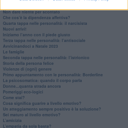
Ma ti ascolti?
Contornati di persone che…
Non dare niente per scontato
Che cos’è la dipendenza affettiva?
Quarta tappa nelle personalità: il narcisista
​Nuovi arrivi!
​Iniziamo l’anno con il piede giusto
​Terza tappa nelle personalità: l’antisociale
​Avvicinandoci a Natale 2023
Le famiglie
Seconda tappa nelle personalità: l’istrionico
​Storia della persona felice
Violenze di (ogni) genere
​Primo appuntamento con le personalità: Borderline
La psicosomatica: quando il corpo parla
Donne...quanta strada ancora
​Pomeriggi eco-logici
​Come stai?
Cosa significa guarire a livello emotivo?
​Un atteggiamento sempre positivo è la soluzione?
​Sei maturo al livello emotivo?
​L’amicizia
​L’empatia da sola basta?