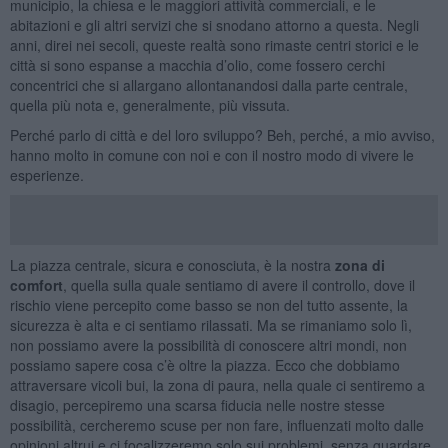
municipio, la chiesa e le maggiori attività commerciali, e le
abitazioni e gli altri servizi che si snodano attorno a questa. Negli
anni, direi nei secoli, queste realtà sono rimaste centri storici e le
città si sono espanse a macchia d’olio, come fossero cerchi
concentrici che si allargano allontanandosi dalla parte centrale,
quella più nota e, generalmente, più vissuta.
Perché parlo di città e del loro sviluppo? Beh, perché, a mio avviso,
hanno molto in comune con noi e con il nostro modo di vivere le
esperienze.
La piazza centrale, sicura e conosciuta, è la nostra
zona di
comfort
, quella sulla quale sentiamo di avere il controllo, dove il
rischio viene percepito come basso se non del tutto assente, la
sicurezza è alta e ci sentiamo rilassati. Ma se rimaniamo solo lì,
non possiamo avere la possibilità di conoscere altri mondi, non
possiamo sapere cosa c’è oltre la piazza. Ecco che dobbiamo
attraversare vicoli bui, la zona di paura, nella quale ci sentiremo a
disagio, percepiremo una scarsa fiducia nelle nostre stesse
possibilità, cercheremo scuse per non fare, influenzati molto dalle
opinioni altrui e ci focalizzeremo solo sui problemi, senza guardare