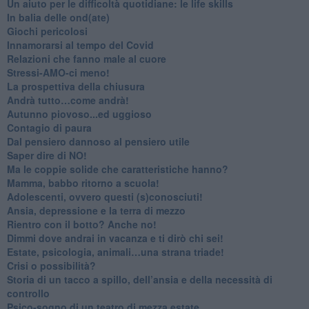
Un aiuto per le difficoltà quotidiane: le life skills
​In balia delle ond(ate)
Giochi pericolosi
Innamorarsi al tempo del Covid
​Relazioni che fanno male al cuore
​Stressi-AMO-ci meno!
​La prospettiva della chiusura
​Andrà tutto…come andrà!
Autunno piovoso...ed uggioso
​Contagio di paura
​Dal pensiero dannoso al pensiero utile
​Saper dire di NO!
​Ma le coppie solide che caratteristiche hanno?
​Mamma, babbo ritorno a scuola!
Adolescenti, ovvero questi (s)conosciuti!
Ansia, depressione e la terra di mezzo
​Rientro con il botto? Anche no!
Dimmi dove andrai in vacanza e ti dirò chi sei!
​Estate, psicologia, animali…una strana triade!
​Crisi o possibilità?
​Storia di un tacco a spillo, dell’ansia e della necessità di
controllo
​Psico-sogno di un teatro di mezza estate