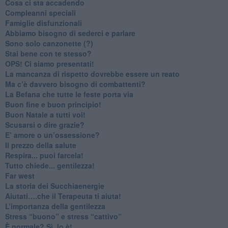
​Cosa ci sta accadendo
​Compleanni speciali
​Famiglie disfunzionali
​Abbiamo bisogno di sederci e parlare
Sono solo canzonette (?)
​Stai bene con te stesso?
​OPS! Ci siamo presentati!
​La mancanza di rispetto dovrebbe essere un reato
​Ma c’è davvero bisogno di combattenti?
​La Befana che tutte le feste porta via
Buon fine e buon principio!
​Buon Natale a tutti voi!
​Scusarsi o dire grazie?
​E’ amore o un’ossessione?
​Il prezzo della salute
​Respira... puoi farcela!
​Tutto chiede... gentilezza!
​Far west
​La storia dei Succhiaenergie
​Aiutati….che il Terapeuta ti aiuta!
​L’importanza della gentilezza
​Stress “buono” e stress “cattivo”
​È normale? Sì, lo è!