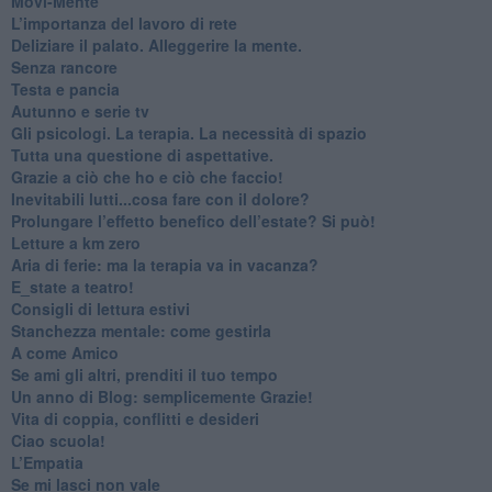
​Movi-Mente
​L’importanza del lavoro di rete
​Deliziare il palato. Alleggerire la mente.
​Senza rancore
​Testa e pancia
​Autunno e serie tv
​Gli psicologi. La terapia. La necessità di spazio
​Tutta una questione di aspettative.
​Grazie a ciò che ho e ciò che faccio!
​Inevitabili lutti...cosa fare con il dolore?
Prolungare l’effetto benefico dell’estate? Si può!
​Letture a km zero
​Aria di ferie: ma la terapia va in vacanza?
​E_state a teatro!
​Consigli di lettura estivi
​Stanchezza mentale: come gestirla
​A come Amico
​Se ami gli altri, prenditi il tuo tempo
​Un anno di Blog: semplicemente Grazie!
​Vita di coppia, conflitti e desideri
​Ciao scuola!
​L’Empatia
​Se mi lasci non vale