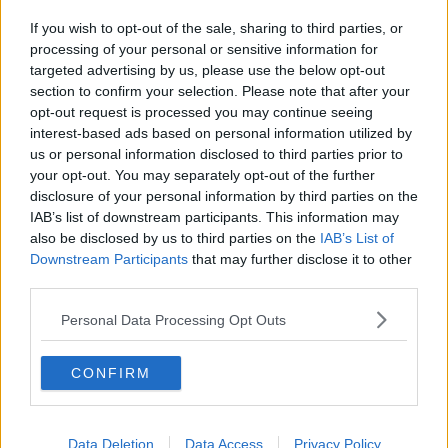
​Buone Vacan(si)e!
​Il lato positivo delle cose
If you wish to opt-out of the sale, sharing to third parties, or
​Storie antiche di tempi moderni
processing of your personal or sensitive information for
​Quello che alle mamme non dicono
targeted advertising by us, please use the below opt-out
Adultescenza
section to confirm your selection. Please note that after your
Homo imbecillis
opt-out request is processed you may continue seeing
​4 anni di Blog
interest-based ads based on personal information utilized by
Quando il silenzio è aggressivo
us or personal information disclosed to third parties prior to
​Il passato, questo conosciuto!
your opt-out. You may separately opt-out of the further
​Clima ballerino e sbalzi d’umore
disclosure of your personal information by third parties on the
La maternità
IAB’s list of downstream participants. This information may
​L’uomo o l’orso?
also be disclosed by us to third parties on the
IAB’s List of
Non hanno un amico a teatro​
Downstream Participants
that may further disclose it to other
​Tutta una questione di rispetto
third parties.
​Cose che ci esauriscono
​Vespa che passione!
Personal Data Processing Opt Outs
​Lasciate ai vostri figli il diritto di piangere
​Parole d’amore regalate al vento
​Essere genitori di un adolescente
CONFIRM
​Saper pazientare
​Giornata del Fiocchetto Lilla
​Venerdì emozionalmente sostenibile
Data Deletion
Data Access
Privacy Policy