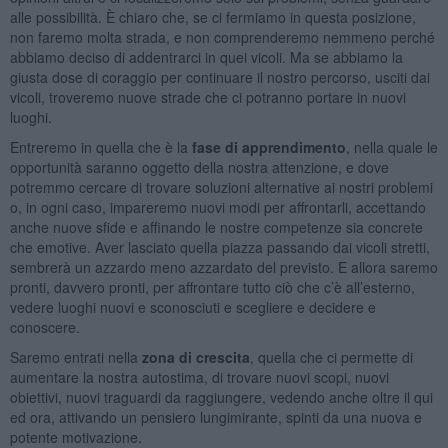
alle possibilità. È chiaro che, se ci fermiamo in questa posizione,
non faremo molta strada, e non comprenderemo nemmeno perché
abbiamo deciso di addentrarci in quei vicoli. Ma se abbiamo la
giusta dose di coraggio per continuare il nostro percorso, usciti dai
vicoli, troveremo nuove strade che ci potranno portare in nuovi
luoghi.
Entreremo in quella che è la
fase di apprendimento
, nella quale le
opportunità saranno oggetto della nostra attenzione, e dove
potremmo cercare di trovare soluzioni alternative ai nostri problemi
o, in ogni caso, impareremo nuovi modi per affrontarli, accettando
anche nuove sfide e affinando le nostre competenze sia concrete
che emotive. Aver lasciato quella piazza passando dai vicoli stretti,
sembrerà un azzardo meno azzardato del previsto. E allora saremo
pronti, davvero pronti, per affrontare tutto ciò che c’è all’esterno,
vedere luoghi nuovi e sconosciuti e scegliere e decidere e
conoscere.
Saremo entrati nella
zona di crescita
, quella che ci permette di
aumentare la nostra autostima, di trovare nuovi scopi, nuovi
obiettivi, nuovi traguardi da raggiungere, vedendo anche oltre il qui
ed ora, attivando un pensiero lungimirante, spinti da una nuova e
potente motivazione.