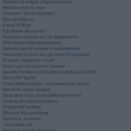
​Quando la terapia volge al termine
​Persone oltre le cose
​Crescere “piccoli Buddha”
Non va bene se…
​5 anni di Blog
​Il bullismo ha un’età?
Facciamo il punto su...la depressione
​Alla ricerca della spontaneità
​Quando lasciar andare è fondamentale
Facciamo il punto su...gli attacchi di panico
Di amori, maschere e ruoli
​Amici con cui crescere insieme
​Quando la libertà del bambino deriva dai limiti
Buon XXV Aprile
​Frasi celebri e psico_interessanti di cartoni
​Panchine rosso sangue
​Cosa dice il tuo corpo della tua mente?
​Quando le parole uccidono
​(Falsi) miti familiari
​Educare alla gentilezza
​Cuoricini, cuoricini
I lutti della vita
​Dentro la stanza di terapia