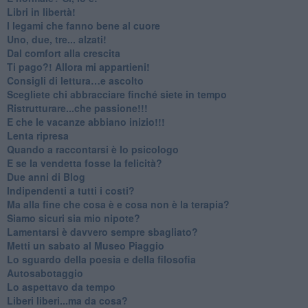
​Libri in libertà!
​I legami che fanno bene al cuore
Uno, due, tre... alzati!​
​Dal comfort alla crescita
​Ti pago?! Allora mi appartieni!​
​Consigli di lettura…e ascolto
​Scegliete chi abbracciare finché siete in tempo
​Ristrutturare...che passione!!!
​E che le vacanze abbiano inizio!!!
​Lenta ripresa
​Quando a raccontarsi è lo psicologo
​E se la vendetta fosse la felicità?
​Due anni di Blog
​Indipendenti a tutti i costi?
​Ma alla fine che cosa è e cosa non è la terapia?
​Siamo sicuri sia mio nipote?
​Lamentarsi è davvero sempre sbagliato?
​Metti un sabato al Museo Piaggio
​Lo sguardo della poesia e della filosofia
Autosabotaggio
​Lo aspettavo da tempo
​Liberi liberi...ma da cosa?