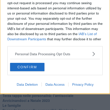
La maternità
opt-out request is processed you may continue seeing
​L’uomo o l’orso?
interest-based ads based on personal information utilized by
Non hanno un amico a teatro​
us or personal information disclosed to third parties prior to
​Tutta una questione di rispetto
your opt-out. You may separately opt-out of the further
​Cose che ci esauriscono
disclosure of your personal information by third parties on the
​Vespa che passione!
IAB’s list of downstream participants. This information may
​Lasciate ai vostri figli il diritto di piangere
also be disclosed by us to third parties on the
IAB’s List of
​Parole d’amore regalate al vento
Downstream Participants
that may further disclose it to other
​Essere genitori di un adolescente
third parties.
​Saper pazientare
​Giornata del Fiocchetto Lilla
Personal Data Processing Opt Outs
​Venerdì emozionalmente sostenibile
Ma ti ascolti?
Contornati di persone che…
CONFIRM
Non dare niente per scontato
Che cos’è la dipendenza affettiva?
Quarta tappa nelle personalità: il narcisista
Data Deletion
Data Access
Privacy Policy
​Nuovi arrivi!
​Iniziamo l’anno con il piede giusto
​Terza tappa nelle personalità: l’antisociale
​Avvicinandoci a Natale 2023
Le famiglie