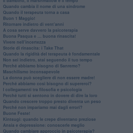
Il bambino, il marshmallow e il tempo
​Quando cambia il nome di una sindrome
​Quando il terapeuta torna a casa
​Buon 1 Maggio!
Ritornare indietro di vent’anni
​A cosa serve davvero la psicoterapia
​Buona Pasqua e … buona rinascita!
​Vivere nell’incertezza
​Storie di rinascita: i Take That
​Quando la rigidità del terapeuta è fondamentale
​Non sei indietro, stai seguendo il tuo tempo
​Perché abbiamo bisogno di Sanremo?
​Maschilismo inconsapevole
​La donna può scegliere di non essere madre!
​Perché abbiamo così bisogno di supereroi?
​I collegamenti tra filosofia e psicologia
​Perché tutti si sentono in dovere di dire la loro
​Quando crescere troppo presto diventa un peso
​Perché non impariamo mai dagli errori?
​Buone Feste!
​Kintsugi: quando le crepe diventano preziose
Ansia e depressione: conoscerle meglio
Quando cambiare approccio in psicoterapia?