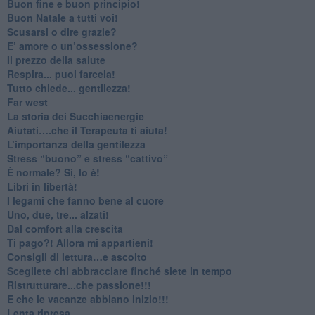
Buon fine e buon principio!
​Buon Natale a tutti voi!
​Scusarsi o dire grazie?
​E’ amore o un’ossessione?
​Il prezzo della salute
​Respira... puoi farcela!
​Tutto chiede... gentilezza!
​Far west
​La storia dei Succhiaenergie
​Aiutati….che il Terapeuta ti aiuta!
​L’importanza della gentilezza
​Stress “buono” e stress “cattivo”
​È normale? Sì, lo è!
​Libri in libertà!
​I legami che fanno bene al cuore
Uno, due, tre... alzati!​
​Dal comfort alla crescita
​Ti pago?! Allora mi appartieni!​
​Consigli di lettura…e ascolto
​Scegliete chi abbracciare finché siete in tempo
​Ristrutturare...che passione!!!
​E che le vacanze abbiano inizio!!!
​Lenta ripresa