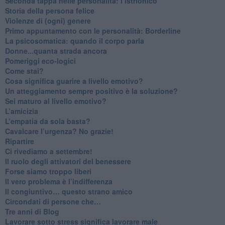
Seconda tappa nelle personalità: l’istrionico
​Storia della persona felice
Violenze di (ogni) genere
​Primo appuntamento con le personalità: Borderline
La psicosomatica: quando il corpo parla
Donne...quanta strada ancora
​Pomeriggi eco-logici
​Come stai?
Cosa significa guarire a livello emotivo?
​Un atteggiamento sempre positivo è la soluzione?
​Sei maturo al livello emotivo?
​L’amicizia
​L’empatia da sola basta?
​Cavalcare l’urgenza? No grazie!
Ripartire
​Ci rivediamo a settembre!
​Il ruolo degli attivatori del benessere
​Forse siamo troppo liberi
​Il vero problema è l’indifferenza
​Il congiuntivo… questo strano amico
​Circondati di persone che…
​Tre anni di Blog
​Lavorare sotto stress significa lavorare male