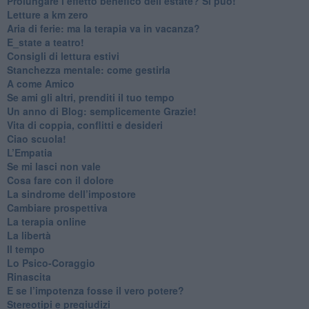
Prolungare l’effetto benefico dell’estate? Si può!
​Letture a km zero
​Aria di ferie: ma la terapia va in vacanza?
​E_state a teatro!
​Consigli di lettura estivi
​Stanchezza mentale: come gestirla
​A come Amico
​Se ami gli altri, prenditi il tuo tempo
​Un anno di Blog: semplicemente Grazie!
​Vita di coppia, conflitti e desideri
​Ciao scuola!
​L’Empatia
​Se mi lasci non vale
Cosa fare con il dolore
​La sindrome dell’impostore
​Cambiare prospettiva
La terapia online
La libertà
​Il tempo
​Lo Psico-Coraggio
Rinascita
​E se l’impotenza fosse il vero potere?
Stereotipi e pregiudizi