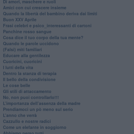
Di amori, maschere e ruoli
​Amici con cui crescere insieme
​Quando la libertà del bambino deriva dai limiti
Buon XXV Aprile
​Frasi celebri e psico_interessanti di cartoni
​Panchine rosso sangue
​Cosa dice il tuo corpo della tua mente?
​Quando le parole uccidono
​(Falsi) miti familiari
​Educare alla gentilezza
​Cuoricini, cuoricini
I lutti della vita
​Dentro la stanza di terapia
​Il bello della condivisione
Le cose belle
​Gli stili di attaccamento
No, non puoi controllarlo!!!
​L’importanza dell’assenza della madre
​Prendiamoci un pò meno sul serio
​L’anno che verrà
​Cazzullo e nostre radici
​Come un elefante in soggiorno
​Abbiamo perso tutti