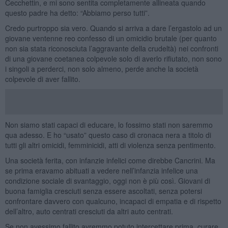
Cecchettin, e mi sono sentita completamente allineata quando
questo padre ha detto: “Abbiamo perso tutti”.
Credo purtroppo sia vero. Quando si arriva a dare l’ergastolo ad un
giovane ventenne reo confesso di un omicidio brutale (per quanto
non sia stata riconosciuta l’aggravante della crudeltà) nei confronti
di una giovane coetanea colpevole solo di averlo rifiutato, non sono
i singoli a perderci, non solo almeno, perde anche la società
colpevole di aver fallito.
Non siamo stati capaci di educare, lo fossimo stati non saremmo
qua adesso. E ho “usato” questo caso di cronaca nera a titolo di
tutti gli altri omicidi, femminicidi, atti di violenza senza pentimento.
Una società ferita, con infanzie infelici come direbbe Cancrini. Ma
se prima eravamo abituati a vedere nell’infanzia infelice una
condizione sociale di svantaggio, oggi non è più così. Giovani di
buona famiglia cresciuti senza essere ascoltati, senza potersi
confrontare davvero con qualcuno, incapaci di empatia e di rispetto
dell’altro, auto centrati cresciuti da altri auto centrati.
Se non avessimo fallito avremmo potuto intercettare prima, curare