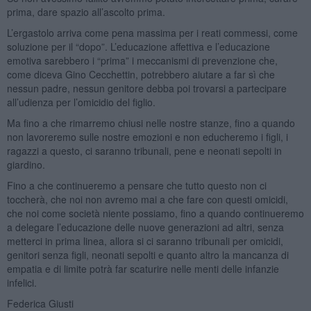
prima, dare spazio all’ascolto prima.
L’ergastolo arriva come pena massima per i reati commessi, come
soluzione per il “dopo”. L’educazione affettiva e l’educazione
emotiva sarebbero i “prima” i meccanismi di prevenzione che,
come diceva Gino Cecchettin, potrebbero aiutare a far sì che
nessun padre, nessun genitore debba poi trovarsi a partecipare
all’udienza per l’omicidio del figlio.
Ma fino a che rimarremo chiusi nelle nostre stanze, fino a quando
non lavoreremo sulle nostre emozioni e non educheremo i figli, i
ragazzi a questo, ci saranno tribunali, pene e neonati sepolti in
giardino.
Fino a che continueremo a pensare che tutto questo non ci
toccherà, che noi non avremo mai a che fare con questi omicidi,
che noi come società niente possiamo, fino a quando continueremo
a delegare l’educazione delle nuove generazioni ad altri, senza
metterci in prima linea, allora si ci saranno tribunali per omicidi,
genitori senza figli, neonati sepolti e quanto altro la mancanza di
empatia e di limite potrà far scaturire nelle menti delle infanzie
infelici.
Federica Giusti