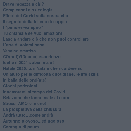
​Brava ragazza a chi?
​Compleanni e psicologia
Effetti del Covid sulla nostra vita
Il segreto della felicità di coppia
​I “pensieri-vampiro”
​Tu chiamale se vuoi emozioni
​Lascia andare ciò che non puoi controllare
L’arte di volersi bene
​Vaccino emotivo
CO(ndi)VID(iamo) esperienze
​E che il 2021 abbia inizio!
​Natale 2020…un Natale che ricorderemo
Un aiuto per le difficoltà quotidiane: le life skills
​In balia delle ond(ate)
Giochi pericolosi
Innamorarsi al tempo del Covid
​Relazioni che fanno male al cuore
​Stressi-AMO-ci meno!
​La prospettiva della chiusura
​Andrà tutto…come andrà!
Autunno piovoso...ed uggioso
​Contagio di paura