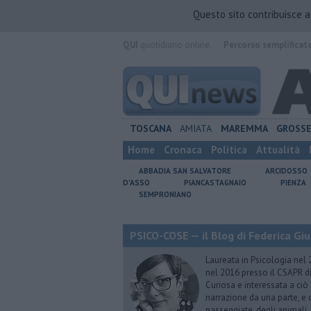
Questo sito contribuisce 
QUI
quotidiano online.
Percorso semplificat
TOSCANA
AMIATA
MAREMMA
GROSS
Home
Cronaca
Politica
Attualità
ABBADIA SAN SALVATORE
ARCIDOSSO
D'ASSO
PIANCASTAGNAIO
PIENZA
SEMPRONIANO
PSICO-COSE — il Blog di Federica Giu
Laureata in Psicologia nel 
nel 2016 presso il CSAPR di
Curiosa e interessata a ciò
narrazione da una parte, e d
passeggiate, degli animali…