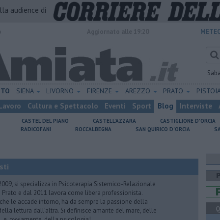
alla audience di
o
Aggiornato alle 19:20
METEO
Sab
ETO
SIENA
LIVORNO
FIRENZE
AREZZO
PRATO
PISTOI
Lavoro
Cultura e Spettacolo
Eventi
Sport
Blog
Interviste
CASTEL DEL PIANO
CASTELL'AZZARA
CASTIGLIONE D'ORCIA
RADICOFANI
ROCCALBEGNA
SAN QUIRICO D'ORCIA
S
sti
2009, si specializza in Psicoterapia Sistemico-Relazionale
 Prato e dal 2011 lavora come libera professionista.
 che le accade intorno, ha da sempre la passione della
Q
ella lettura dall’altra. Si definisce amante del mare, delle
 e, ovviamente, della psicologia!