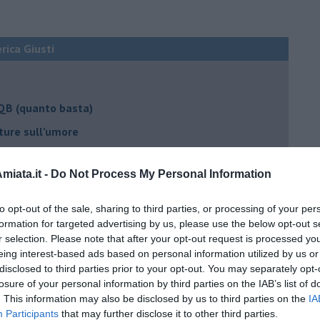
erica Giusti
 QB (quanto basta)
ture sull’umore
iata.it -
Do Not Process My Personal Information
egno
to opt-out of the sale, sharing to third parties, or processing of your per
formation for targeted advertising by us, please use the below opt-out s
r selection. Please note that after your opt-out request is processed y
lessi
eing interest-based ads based on personal information utilized by us or
disclosed to third parties prior to your opt-out. You may separately opt-
 il tempo
losure of your personal information by third parties on the IAB’s list of
na sindrome
. This information may also be disclosed by us to third parties on the
IA
Participants
that may further disclose it to other third parties.
casa