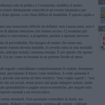
L
fluenza solo la politica o l’economia: modifica il nostro
e essere direttamente coinvolti in un evento traumatico per
o dopo giorno, a un clima diffuso di instabilità. E questo capita a
no una sensazione difficile da definire: non è paura pura, non è
A
cie di allarme silenzioso che rimane acceso. Ci sentiamo più
 fatica a concentrarci, a progettare, persino a riposare davvero.
o di prevedibilità. Ha bisogno di sentire che esiste una
esto esterno diventa instabile, il cervello entra in una modalità
colo, anticipa scenari, consuma energia. È per questo che spesso
é. Un po' come se fossimo in un perenne livello di stress
ccoli segnali: controlliamo compulsivamente le notizie, dormiamo
oni, percepiamo il futuro come nebuloso. A volte aumenta il
rio, prevale una forma di ritiro emotivo: “non voglio sapere”, “non
to che sui social, ormai pozzo dal quale attingere notizie, molte
tate giornalistiche o pagine socio-economiche, per seguire solo
risposte normali a un sovraccarico.
o senza strumenti. Non possiamo controllare la storia, ma
siamo. Ridurre l’esposizione continua alle notizie, coltivare