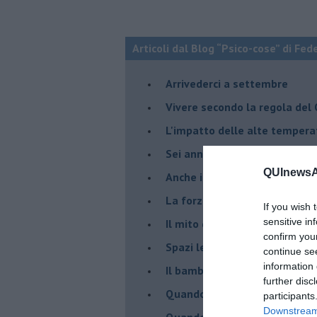
Articoli dal Blog “Psico-cose” di Fed
​Arrivederci a settembre
​Vivere secondo la regola del
​L'impatto delle alte tempera
Sei anni di Psico-Cose
QUInewsAm
​Anche il terapeuta “sente”
​La forza silenziosa dell'imp
If you wish 
sensitive in
​Il mito della madre leonessa
confirm you
Spazi leggeri per tempi comp
continue se
information 
Il bambino, il marshmallow e
further disc
​Quando cambia il nome di u
participants
Downstream 
​Quando il terapeuta torna a 