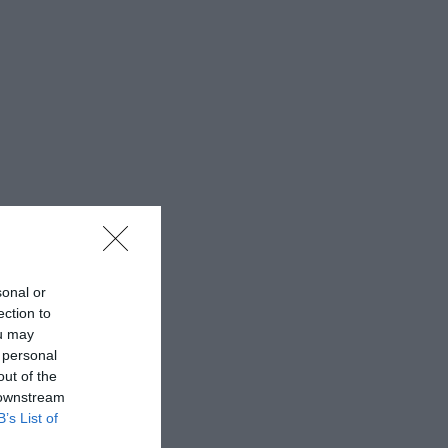
sonal or
ection to
ou may
 personal
out of the
 downstream
B’s List of