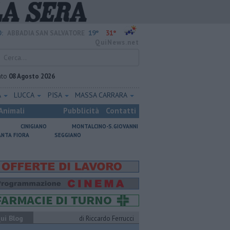
19°
31°
:
ABBADIA SAN SALVATORE
QuiNews.net
ato
08 Agosto 2026
A
LUCCA
PISA
MASSA CARRARA
Animali
Pubblicità
Contatti
CINIGIANO
MONTALCINO-S.GIOVANNI
ANTA FIORA
SEGGIANO
ui Blog
di Riccardo Ferrucci