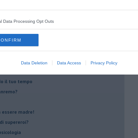
i
l Data Processing Opt Outs
oterapia
scita!
CONFIRM
t
Data Deletion
Data Access
Privacy Policy
peuta è fondamentale
do il tuo tempo
Sanremo?
on essere madre!
di supereroi?
 psicologia