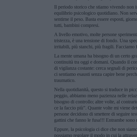
Il periodo storico che stiamo vivendo non in
equilibrio psicologico quotidiano. Non serv
sentirne il peso. Basta essere esposti, giorn
tutti, bambini compresi.
A livello emotivo, molte persone sperimenta
tristezza, è una tensione di fondo. Una spe
irritabili, più stanchi, più fragili. Facciamo
La mente umana ha bisogno di un certo grad
continuità tra oggi e domani. Quando il cont
di vigilanza costante: cerca segnali di peri
ci sentiamo esausti senza capire bene perch
traumatico.
Nella quotidianità, questo si traduce in pi
peggio, abbiamo meno pazienza nelle relazi
bisogno di controllo; altre volte, al contra
ce la faccio più”. Quante volte mi viene det
persone decidono di smettere di seguire tes
gattini che fanno le fusa!!! Entrambe sono 
Eppure, la psicologia ci dice che non siam
possiamo regolare il modo in cui la attraver