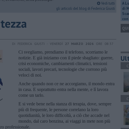
Vedi tutti
A L
gli articoli del blog di Federica Giusti
di 
Scar
rtezza
con 
QUI
DI FEDERICA GIUSTI - VENERDÌ
27 MARZO 2026
ORE 08:37
Ci svegliamo, prendiamo il telefono, scorriamo le
Ult
notizie. E già iniziamo con il piede sbagliato: guerre,
crisi economiche, cambiamenti climatici, tensioni
C
sociali, lavori precari, tecnologie che corrono più
veloci di noi.
Anche quando non ce ne accorgiamo, il mondo entra
in casa. E soprattutto entra nella mente, e lì lavora
come un tarlo.
C
E si vede bene nella stanza di terapia, dove, sempre
più di frequente, le persone correlano la loro
quotidianità, le loro difficoltà, a ciò che accade nel
mondo, dal caro benzina, ai viaggi in mete non più
turo professionale.