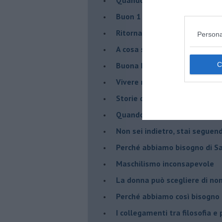
​Buon 1 Maggio!
Ritornare indietro di vent’ann
Persona
​A cosa serve davvero la psic
​Buona Pasqua e … buona rina
​Vivere nell’incertezza
​Storie di rinascita: i Take Tha
​Quando la rigidità del tera
​Non sei indietro, stai seguen
​Perché abbiamo bisogno di 
​Maschilismo inconsapevole
​La donna può scegliere di n
​Perché abbiamo così bisogno 
​I collegamenti tra filosofia e