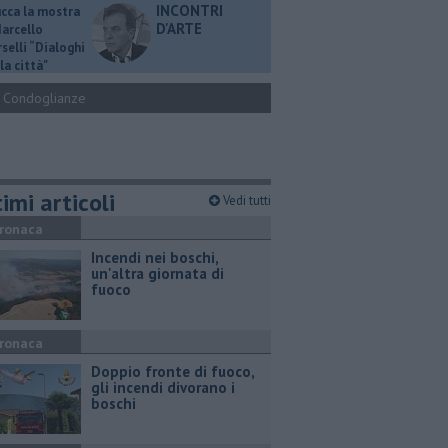
INCONTRI
ucca la mostra
D'ARTE
Marcello
selli “Dialoghi
la città"
Condoglianze
imi articoli
Vedi tutti
ronaca
Incendi nei boschi,
un'altra giornata di
fuoco
ronaca
Doppio fronte di fuoco,
gli incendi divorano i
boschi