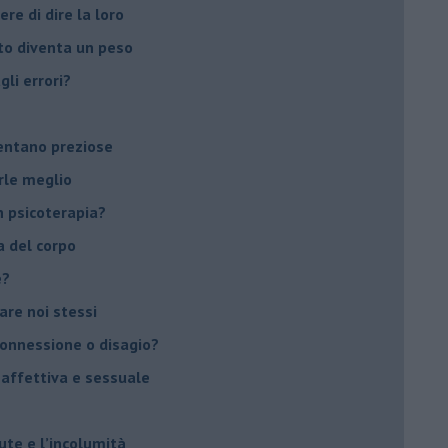
ere di dire la loro
to diventa un peso
li errori?
ventano preziose
rle meglio
 psicoterapia?
a del corpo
e?
vare noi stessi
 connessione o disagio?
 affettiva e sessuale
ute e l’incolumità