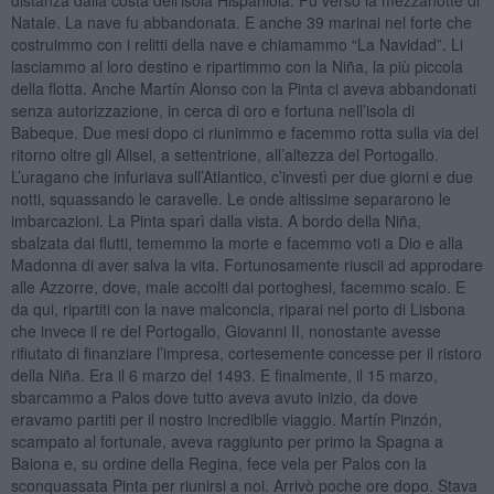
Natale. La nave fu abbandonata. E anche 39 marinai nel forte che
costruimmo con i relitti della nave e chiamammo “La Navidad”. Li
lasciammo al loro destino e ripartimmo con la Niña, la più piccola
della flotta. Anche Martín Alonso con la Pinta ci aveva abbandonati
senza autorizzazione, in cerca di oro e fortuna nell’isola di
Babeque. Due mesi dopo ci riunimmo e facemmo rotta sulla via del
ritorno oltre gli Alisei, a settentrione, all’altezza del Portogallo.
L’uragano che infuriava sull’Atlantico, c’investì per due giorni e due
notti, squassando le caravelle. Le onde altissime separarono le
imbarcazioni. La Pinta sparì dalla vista. A bordo della Niña,
sbalzata dai flutti, tememmo la morte e facemmo voti a Dio e alla
Madonna di aver salva la vita. Fortunosamente riuscii ad approdare
alle Azzorre, dove, male accolti dai portoghesi, facemmo scalo. E
da qui, ripartiti con la nave malconcia, riparai nel porto di Lisbona
che invece il re del Portogallo, Giovanni II, nonostante avesse
rifiutato di finanziare l’impresa, cortesemente concesse per il ristoro
della Niña. Era il 6 marzo del 1493. E finalmente, il 15 marzo,
sbarcammo a Palos dove tutto aveva avuto inizio, da dove
eravamo partiti per il nostro incredibile viaggio. Martín Pinzón,
scampato al fortunale, aveva raggiunto per primo la Spagna a
Baiona e, su ordine della Regina, fece vela per Palos con la
sconquassata Pinta per riunirsi a noi. Arrivò poche ore dopo. Stava