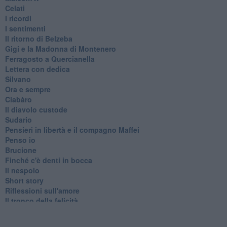
Celati
I ricordi
I sentimenti
Il ritorno di Belzeba
Gigi e la Madonna di Montenero
Ferragosto a Quercianella
Lettera con dedica
Silvano
Ora e sempre
Ciabàro
Il diavolo custode
Sudario
Pensieri in libertà e il compagno Maffei
Penso io
Brucione
Finché c'è denti in bocca
Il nespolo
Short story
Riflessioni sull'amore
Il tronco della felicità
La colza
La casa palafitta