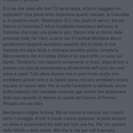
E a me che resta alla fine? Di tanta fatica, di tanto viaggiare ed
esplorare? Una gloria tanto imperitura quanto casuale, la Columbia
e, in qualche modo, Washington D.C che, pochi lo sanno, sta per
District of Columbia.E infine l’ineffabile invenzione dell’uovo di
Colombo che è più una presa in giro. Dicono che al ritorno dalle
presunte Indie nel 1943, a cena con il Cardinal Mendoza alcuni
gentiluomini spagnoli avrebbero asserito che in fondo la mia
impresa era stata facile e chiunque avrebbe potuto compierla.
Allora sembra che io li abbia sfidati a far stare dritto un uovo sul
tavolo. Tentarono, ma nessuno ovviamente ci riuscì, dopo di che io
praticai una piccola ammaccatura all’estremità dell’uovo che così
stava in piedi. Tutti allora dissero che in quel modo anche loro
avrebbero potuto farlo e io risposi secco che loro avrebbero potuto,
ma solo io l’avevo fatto. Per la verità l’aneddoto fu attribuito anche
al Brunelleschi che l’avrebbe mostrato agli scettici che dubitavano
della sua capacità di elevare la cupola del Duomo di Firenze.
Peccato che sia falso.
Meritavamo miglior fortuna. Ma se mancò la fortuna, non mancò
certo il coraggio. A tutti in fondo manca qualcosa: ai poeti sempre
un verso e ai poveracci tre soldi per fare una lira. Per non parlare
della felicità e della salute. Alla fine la vita per tutti è sempre