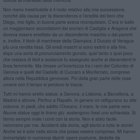
Non meno inestricabile è il nodo relativo alla mia successione,
nonché alla causa per la discendenza e l’eredità dei beni che
Diego, mio figlio, in buona parte aveva riconquistato. C’era in ballo
un maggiorasco accordatomi dai sovrani di Castiglia e Aragona che
doveva essere ereditato da un discendente maschio o dai parenti
e, inoltre, il titolo di marchese della Giamaica, il Ducato di Veragua
più una rendita fissa. Gli eredi maschi si sono estinti e alla fine,
dopo una sorta di pronunciamento giurato, quel tanto o quel poco
che restava di titoli e sostanze fu assegnato anche ai discendenti in
linea femminile. Ma rimase un’incertezza tra i rami dei Colombo di
Genova e quelli del Castello di Cuccaro a Monferrato, compreso
allora nella Repubblica genovese. Poi della gran parte delle cose
umane con il tempo si perdono le tracce.
Tutti mi hanno eretto statue: a Genova, a Lisbona, a Barcellona, a
Madrid e altrove. Perfino a Rapallo. In genere mi raffigurano su alte
colonne, in piedi, che addito l’Oceano, il mare, le mie patrie vere.
Alcune statue oggi le tirano giù: sostengono fossi uno schiavista. Si
fanno sempre male i conti con la storia. Non è stato facile
nemmeno per me. Accidenti alla storia, agli storici e tutte le storie!
Anche se è solo nella storia che posso essere compreso. Mi hanno
immortalato in numerosi dipinti: opere postume, dedotte da