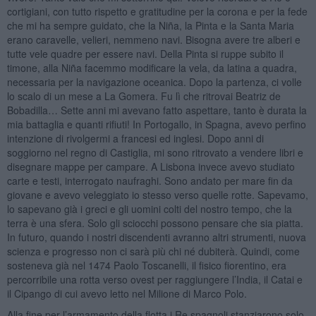
cortigiani, con tutto rispetto e gratitudine per la corona e per la fede
che mi ha sempre guidato, che la Niña, la Pinta e la Santa Maria
erano caravelle, velieri, nemmeno navi. Bisogna avere tre alberi e
tutte vele quadre per essere navi. Della Pinta si ruppe subito il
timone, alla Niña facemmo modificare la vela, da latina a quadra,
necessaria per la navigazione oceanica. Dopo la partenza, ci volle
lo scalo di un mese a La Gomera. Fu lì che ritrovai Beatriz de
Bobadilla… Sette anni mi avevano fatto aspettare, tanto è durata la
mia battaglia e quanti rifiuti! In Portogallo, in Spagna, avevo perfino
intenzione di rivolgermi a francesi ed inglesi. Dopo anni di
soggiorno nel regno di Castiglia, mi sono ritrovato a vendere libri e
disegnare mappe per campare. A Lisbona invece avevo studiato
carte e testi, interrogato naufraghi. Sono andato per mare fin da
giovane e avevo veleggiato io stesso verso quelle rotte. Sapevamo,
lo sapevano già i greci e gli uomini colti del nostro tempo, che la
terra è una sfera. Solo gli sciocchi possono pensare che sia piatta.
In futuro, quando i nostri discendenti avranno altri strumenti, nuova
scienza e progresso non ci sarà più chi né dubiterà. Quindi, come
sosteneva già nel 1474 Paolo Toscanelli, il fisico fiorentino, era
percorribile una rotta verso ovest per raggiungere l’India, il Catai e
il Cipango di cui avevo letto nel Milione di Marco Polo.
Alla fine per l’armamento della flotta i Re spagnoli stanziarono solo