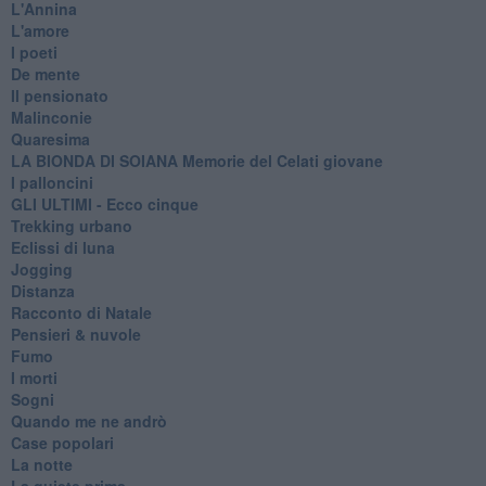
L'Annina
L'amore
I poeti
De mente
Il pensionato
Malinconie
Quaresima
LA BIONDA DI SOIANA Memorie del Celati giovane
I palloncini
GLI ULTIMI - Ecco cinque
Trekking urbano
Eclissi di luna
Jogging
Distanza
Racconto di Natale
Pensieri & nuvole
Fumo
I morti
Sogni
Quando me ne andrò
Case popolari
La notte
La quiete prima