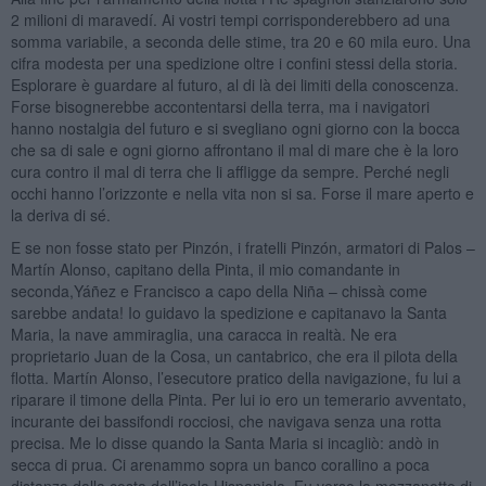
2 milioni di maravedí. Ai vostri tempi corrisponderebbero ad una
somma variabile, a seconda delle stime, tra 20 e 60 mila euro. Una
cifra modesta per una spedizione oltre i confini stessi della storia.
Esplorare è guardare al futuro, al di là dei limiti della conoscenza.
Forse bisognerebbe accontentarsi della terra, ma i navigatori
hanno nostalgia del futuro e si svegliano ogni giorno con la bocca
che sa di sale e ogni giorno affrontano il mal di mare che è la loro
cura contro il mal di terra che li affligge da sempre. Perché negli
occhi hanno l’orizzonte e nella vita non si sa. Forse il mare aperto e
la deriva di sé.
E se non fosse stato per Pinzón, i fratelli Pinzón, armatori di Palos –
Martín Alonso, capitano della Pinta, il mio comandante in
seconda,Yáñez e Francisco a capo della Niña – chissà come
sarebbe andata! Io guidavo la spedizione e capitanavo la Santa
Maria, la nave ammiraglia, una caracca in realtà. Ne era
proprietario Juan de la Cosa, un cantabrico, che era il pilota della
flotta. Martín Alonso, l’esecutore pratico della navigazione, fu lui a
riparare il timone della Pinta. Per lui io ero un temerario avventato,
incurante dei bassifondi rocciosi, che navigava senza una rotta
precisa. Me lo disse quando la Santa Maria si incagliò: andò in
secca di prua. Ci arenammo sopra un banco corallino a poca
distanza dalla costa dell’isola Hispaniola. Fu verso la mezzanotte di