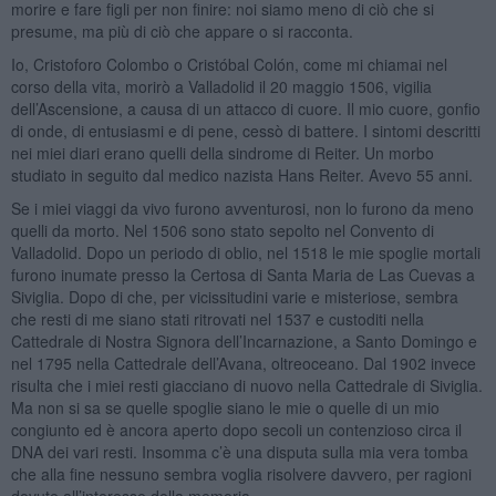
morire e fare figli per non finire: noi siamo meno di ciò che si
presume, ma più di ciò che appare o si racconta.
Io, Cristoforo Colombo o Cristóbal Colón, come mi chiamai nel
corso della vita, morirò a Valladolid il 20 maggio 1506, vigilia
dell’Ascensione, a causa di un attacco di cuore. Il mio cuore, gonfio
di onde, di entusiasmi e di pene, cessò di battere. I sintomi descritti
nei miei diari erano quelli della sindrome di Reiter. Un morbo
studiato in seguito dal medico nazista Hans Reiter. Avevo 55 anni.
Se i miei viaggi da vivo furono avventurosi, non lo furono da meno
quelli da morto. Nel 1506 sono stato sepolto nel Convento di
Valladolid. Dopo un periodo di oblio, nel 1518 le mie spoglie mortali
furono inumate presso la Certosa di Santa Maria de Las Cuevas a
Siviglia. Dopo di che, per vicissitudini varie e misteriose, sembra
che resti di me siano stati ritrovati nel 1537 e custoditi nella
Cattedrale di Nostra Signora dell’Incarnazione, a Santo Domingo e
nel 1795 nella Cattedrale dell’Avana, oltreoceano. Dal 1902 invece
risulta che i miei resti giacciano di nuovo nella Cattedrale di Siviglia.
Ma non si sa se quelle spoglie siano le mie o quelle di un mio
congiunto ed è ancora aperto dopo secoli un contenzioso circa il
DNA dei vari resti. Insomma c’è una disputa sulla mia vera tomba
che alla fine nessuno sembra voglia risolvere davvero, per ragioni
dovute all’interesse della memoria.