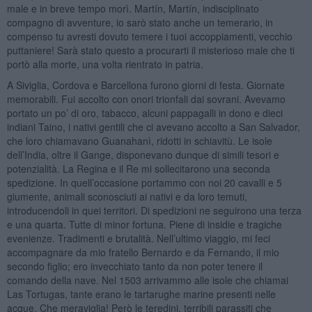
male e in breve tempo morì. Martín, Martín, indisciplinato
compagno di avventure, io sarò stato anche un temerario, in
compenso tu avresti dovuto temere i tuoi accoppiamenti, vecchio
puttaniere! Sarà stato questo a procurarti il misterioso male che ti
portò alla morte, una volta rientrato in patria.
A Siviglia, Cordova e Barcellona furono giorni di festa. Giornate
memorabili. Fui accolto con onori trionfali dai sovrani. Avevamo
portato un po’ di oro, tabacco, alcuni pappagalli in dono e dieci
indiani Taino, i nativi gentili che ci avevano accolto a San Salvador,
che loro chiamavano Guanahanì, ridotti in schiavitù. Le isole
dell’India, oltre il Gange, disponevano dunque di simili tesori e
potenzialità. La Regina e il Re mi sollecitarono una seconda
spedizione. In quell’occasione portammo con noi 20 cavalli e 5
giumente, animali sconosciuti ai nativi e da loro temuti,
introducendoli in quei territori. Di spedizioni ne seguirono una terza
e una quarta. Tutte di minor fortuna. Piene di insidie e tragiche
evenienze. Tradimenti e brutalità. Nell’ultimo viaggio, mi feci
accompagnare da mio fratello Bernardo e da Fernando, il mio
secondo figlio; ero invecchiato tanto da non poter tenere il
comando della nave. Nel 1503 arrivammo alle isole che chiamai
Las Tortugas, tante erano le tartarughe marine presenti nelle
acque. Che meraviglia! Però le teredini, terribili parassiti che