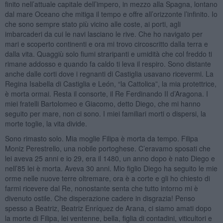
finito nell’attuale capitale dell’impero, in mezzo alla Spagna, lontano
dal mare Oceano che mitiga il tempo e offre all’orizzonte l’infinito. Io
che sono sempre stato più vicino alle coste, ai porti, agli
imbarcaderi da cui le navi lasciano le rive. Che ho navigato per
mari e scoperto continenti e ora mi trovo circoscritto dalla terra e
dalla vita. Quaggiù solo fiumi straripanti e umidità che col freddo ti
rimane addosso e quando fa caldo ti leva il respiro. Sono distante
anche dalle corti dove i regnanti di Castiglia usavano ricevermi. La
Regina Isabella di Castiglia e León, “la Cattolica”, la mia protettrice,
è morta ormai. Resta il consorte, il Re Ferdinando II d’Aragona. I
miei fratelli Bartolomeo e Giacomo, detto Diego, che mi hanno
seguito per mare, non ci sono. I miei familiari morti o dispersi, la
morte toglie, la vita divide.
Sono rimasto solo. Mia moglie Filipa è morta da tempo. Filipa
Moniz Perestrello, una nobile portoghese. C’eravamo sposati che
lei aveva 25 anni e io 29, era il 1480, un anno dopo è nato Diego e
nell’85 lei è morta. Aveva 30 anni. Mio figlio Diego ha seguito le mie
orme nelle nuove terre oltremare, ora è a corte e gli ho chiesto di
farmi ricevere dal Re, nonostante senta che tutto intorno mi è
divenuto ostile. Che disperazione cadere in disgrazia! Penso
spesso a Beatriz, Beatriz Enríquez de Arana, ci siamo amati dopo
la morte di Filipa, lei ventenne, bella, figlia di contadini, viticultori e