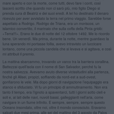
mare aperto e con la morte, come tutti, devo fare i conti, così
lascerò scritto che quando non ci sarò più, mio figlio Diego si
prenda cura di Beatriz e dei suoi eredi. A lei ho destinato il denaro
ricevuto per aver avvistato la terra nel primo viaggio. Sarebbe forse
aspettato a Rodrigo. Rodrigo de Triana, era un
moriscos
, un
islamico convertito, il marinaio che sulla coffa della Pinta gridò:
«Terra!!!». Erano le due di notte del 12 ottobre 1492. Me lo ricordo
bene. Un venerdì. Ma prima, durante la notte, mentre guardavo la
luna sperando mi portasse follia, avevo intravisto un luccicare
lontano, come una piccola candela che si levava e si agitava, e così
mi attribuii il premio.
La mattina sbarcammo, trovando un varco tra la barriera corallina.
Battezzai quell’isola con il nome di San Salvador, perché fu la
nostra salvezza. Avevamo avuto diverse vicissitudini alla partenza,
finché gli Alisei, propizi, soffiando da nord-est a sud-ovest,
gonfiarono le vele. Ma dopo giorni di navigazione l’equipaggio era
stanco e sfiduciato. Vi fu un principio di ammutinamento. Non era
tanto il tempo, era l’ignoto a spaventarci, tutti i giorni sotto cieli e
soli e, ai lati delle navi, nuvoli bassi, galleggianti nell’aria, come
navigare in un fiume infinito. E sempre, sempre, sempre questo
Oceano insondato, oltre noi, oltre il mondo conosciuto. Eravamo
salpati due mesi prima, alle sei del mattino del 3 agosto da Palos