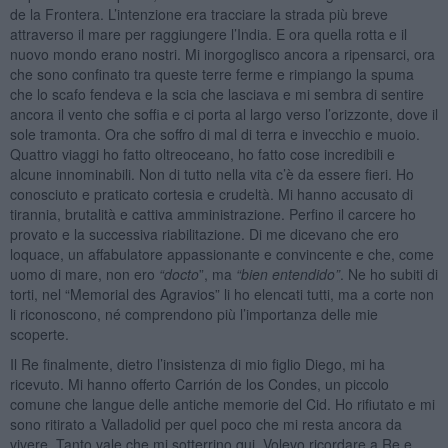
de la Frontera. L’intenzione era tracciare la strada più breve
attraverso il mare per raggiungere l’India. E ora quella rotta e il
nuovo mondo erano nostri. Mi inorgoglisco ancora a ripensarci, ora
che sono confinato tra queste terre ferme e rimpiango la spuma
che lo scafo fendeva e la scia che lasciava e mi sembra di sentire
ancora il vento che soffia e ci porta al largo verso l’orizzonte, dove il
sole tramonta. Ora che soffro di mal di terra e invecchio e muoio.
Quattro viaggi ho fatto oltreoceano, ho fatto cose incredibili e
alcune innominabili. Non di tutto nella vita c’è da essere fieri. Ho
conosciuto e praticato cortesia e crudeltà. Mi hanno accusato di
tirannia, brutalità e cattiva amministrazione. Perfino il carcere ho
provato e la successiva riabilitazione. Di me dicevano che ero
loquace, un affabulatore appassionante e convincente e che, come
uomo di mare, non ero
“docto
”, ma
“bien entendido”
. Ne ho subiti di
torti, nel “Memorial des Agravios” li ho elencati tutti, ma a corte non
li riconoscono, né comprendono più l’importanza delle mie
scoperte.
Il Re finalmente, dietro l’insistenza di mio figlio Diego, mi ha
ricevuto. Mi hanno offerto Carrión de los Condes, un piccolo
comune che langue delle antiche memorie del Cid. Ho rifiutato e mi
sono ritirato a Valladolid per quel poco che mi resta ancora da
vivere. Tanto vale che mi sotterrino qui. Volevo ricordare a Re e