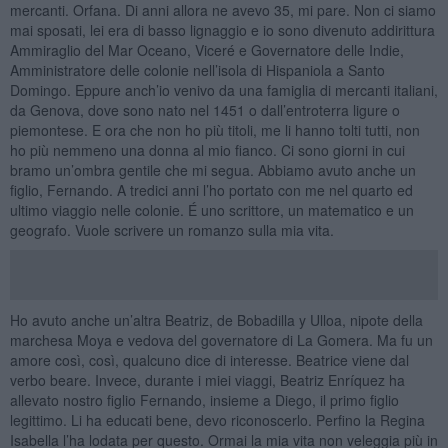
mercanti. Orfana. Di anni allora ne avevo 35, mi pare. Non ci siamo
mai sposati, lei era di basso lignaggio e io sono divenuto addirittura
Ammiraglio del Mar Oceano, Viceré e Governatore delle Indie,
Amministratore delle colonie nell’isola di Hispaniola a Santo
Domingo. Eppure anch’io venivo da una famiglia di mercanti italiani,
da Genova, dove sono nato nel 1451 o dall’entroterra ligure o
piemontese. E ora che non ho più titoli, me li hanno tolti tutti, non
ho più nemmeno una donna al mio fianco. Ci sono giorni in cui
bramo un’ombra gentile che mi segua. Abbiamo avuto anche un
figlio, Fernando. A tredici anni l’ho portato con me nel quarto ed
ultimo viaggio nelle colonie. É uno scrittore, un matematico e un
geografo. Vuole scrivere un romanzo sulla mia vita.
Ho avuto anche un’altra Beatriz, de Bobadilla y Ulloa, nipote della
marchesa Moya e vedova del governatore di La Gomera. Ma fu un
amore così, così, qualcuno dice di interesse. Beatrice viene dal
verbo beare. Invece, durante i miei viaggi, Beatriz Enríquez ha
allevato nostro figlio Fernando, insieme a Diego, il primo figlio
legittimo. Li ha educati bene, devo riconoscerlo. Perfino la Regina
Isabella l’ha lodata per questo. Ormai la mia vita non veleggia più in