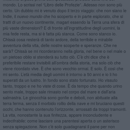
mondo. Lo scrissi nel “Libro delle Profezie”. Adesso non sono più
certo. Un dubbio mi è venuto dopo il terzo viaggio: che non siano le
Indie, il
nuevo mundo
che ho scoperto e in parte esplorato, che si
tratti di un nuovo continente, magari essendo la Terra una sfera di
più vaste dimensioni? E di fronte all’ingratitudine degli uomini, la
mia fede resta, ma si è fatta più stanca. Come sono stanco io.
Chissà cosa resterà di tanto ardore, della terribile e mirabile
avventura della vita, delle nostre scoperte e speranze. Che ne
sarà? Chissà se mi ricorderanno nella gloria, nel bene o nel male o
un pietoso oblio si stenderà su tutto ciò. C’è chi dice che è
preferibile restare invisibili all’ombra della storia, ma solo ciò che
viene ricordato vive. È che sono vecchio ormai. E solo. È così che
mi sento. L’età media degli uomini è intorno a 50 anni e io li ho
superati da un lustro. In fondo sono stato fortunato. Ho vissuto
tanto, troppo e ne ho viste di cose. È da tempo che quando urino
sento male, troppo sale rimasto nel corpo dal mare e dall’aria
salmastra. Le ginocchia sono gonfie e deboli, non abituate alla
terra ferma, senza il morbido rollio della nave e mi bruciano questi
occhi, che hanno contenuto l’orizzonte, arrossati da troppi tramonti.
La vita, nonostante la sua finitezza, appare inconcludente e
indecifrabile: come lasciare una parentesi aperta o un asterisco
senza spiegazione. Non c’è solo guadagnarsi il pane per non