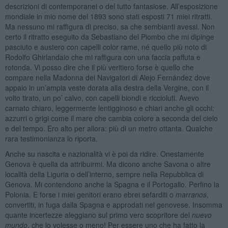
descrizioni di contemporanei o del tutto fantasiose. All’esposizione
mondiale in mio nome del 1893 sono stati esposti 71 miei ritratti.
Ma nessuno mi raffigura di preciso, sa che sembianti avessi. Non
certo il ritratto eseguito da Sebastiano del Piombo che mi dipinge
pasciuto e austero con capelli color rame, né quello più noto di
Rodolfo Ghirlandaio che mi raffigura con una faccia paffuta e
rotonda. Vi posso dire che il più veritiero forse è quello che
compare nella Madonna dei Navigatori di Alejo Fernández dove
appaio in un’ampia veste dorata alla destra della Vergine, con il
volto tirato, un po’ calvo, con capelli biondi e riccioluti. Avevo
carnato chiaro, leggermente lentigginoso e chiari anche gli occhi:
azzurri o grigi come il mare che cambia colore a seconda del cielo
e del tempo. Ero alto per allora: più di un metro ottanta. Qualche
rara testimonianza lo riporta.
Anche su nascita e nazionalità vi è poi da ridire. Onestamente
Genova è quella da attribuirmi. Ma dicono anche Savona o altre
località della Liguria o dell’interno, sempre nella Repubblica di
Genova. Mi contendono anche la Spagna e il Portogallo. Perfino la
Polonia. E forse i miei genitori erano ebrei sefarditi o
marranos
,
convertiti, in fuga dalla Spagna e approdati nel genovese. Insomma
quante incertezze aleggiano sul primo vero scopritore del
nuevo
mundo
, che lo volesse o meno! Per essere uno che ha fatto la