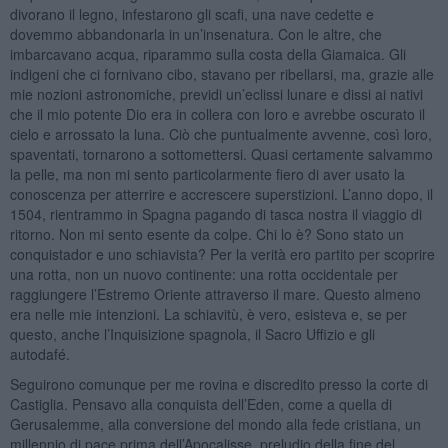
divorano il legno, infestarono gli scafi, una nave cedette e
dovemmo abbandonarla in un’insenatura. Con le altre, che
imbarcavano acqua, riparammo sulla costa della Giamaica. Gli
indigeni che ci fornivano cibo, stavano per ribellarsi, ma, grazie alle
mie nozioni astronomiche, previdi un’eclissi lunare e dissi ai nativi
che il mio potente Dio era in collera con loro e avrebbe oscurato il
cielo e arrossato la luna. Ciò che puntualmente avvenne, così loro,
spaventati, tornarono a sottomettersi. Quasi certamente salvammo
la pelle, ma non mi sento particolarmente fiero di aver usato la
conoscenza per atterrire e accrescere superstizioni. L’anno dopo, il
1504, rientrammo in Spagna pagando di tasca nostra il viaggio di
ritorno. Non mi sento esente da colpe. Chi lo è? Sono stato un
conquistador e uno schiavista? Per la verità ero partito per scoprire
una rotta, non un nuovo continente: una rotta occidentale per
raggiungere l’Estremo Oriente attraverso il mare. Questo almeno
era nelle mie intenzioni. La schiavitù, è vero, esisteva e, se per
questo, anche l’Inquisizione spagnola, il Sacro Uffizio e gli
autodafé.
Seguirono comunque per me rovina e discredito presso la corte di
Castiglia. Pensavo alla conquista dell’Eden, come a quella di
Gerusalemme, alla conversione del mondo alla fede cristiana, un
millennio di pace prima dell’Apocalisse, preludio della fine del