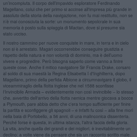
un’incompiuta. Il corpo dell’impavido esploratore Ferdinando
Magellano, colui che per primo si accinse all'impresa più grande in
assoluto della storia della navigazione, non fu mai restituito, non se
n’è mai conosciuta la sorte: un monumento sepolcrale in sua
memoria è posto sulla spiaggia di Mactan, dove si presume sia
stato ucciso.
Il nostro cammino per nuove conquiste in mare, in terra e in cielo
non si è arrestato. Magari occorrerebbe conseguire giustizia e
rispetto della natura e non volontà di dominio, ma è dell’uomo
vivere e progredire. Però bisogna saperlo come vanno a finire
queste cose. Anche il mitico navigatore Sir Francis Drake, corsaro
al soldo di sua maestà la Regina Elisabetta I d'Inghilterra, dopo
Magellano, primo della perfida Albione a circumnavigare il globo, il
viceammiraglio della flotta inglese che nel 1588 sconfisse
l'Invincibile Armada – evidentemente non così invincibile – lo stesso
che, avvertito dell'arrivo della flotta nemica mentre giocava a bocce
a Plymouth, pare abbia detto che c'era tempo sufficiente per finire
la partita e sconfiggere gli spagnoli – e infatti fu così – alla fine morì
nella baia di Portobello, a 56 anni, di una malinconica dissenteria.
Perché forse è questa, in ultima istanza, l'altra faccia della gloria.
La vita, anche quella dei grandi e dei migliori, è inevitabilmente un
declino: a volte viene da pensare che sia un racconto scritto male.