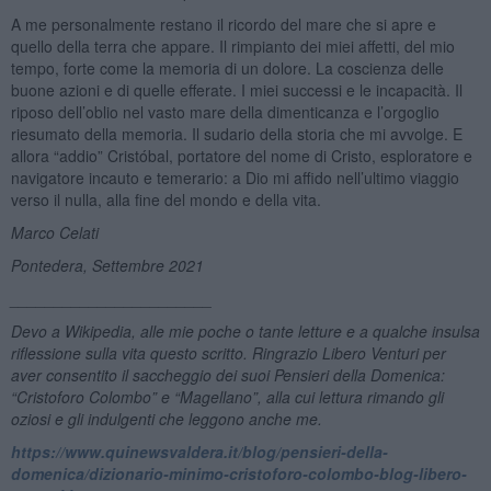
A me personalmente restano il ricordo del mare che si apre e
quello della terra che appare. Il rimpianto dei miei affetti, del mio
tempo, forte come la memoria di un dolore. La coscienza delle
buone azioni e di quelle efferate. I miei successi e le incapacità. Il
riposo dell’oblio nel vasto mare della dimenticanza e l’orgoglio
riesumato della memoria. Il sudario della storia che mi avvolge. E
allora “addio” Cristóbal, portatore del nome di Cristo, esploratore e
navigatore incauto e temerario: a Dio mi affido nell’ultimo viaggio
verso il nulla, alla fine del mondo e della vita.
Marco Celati
Pontedera, Settembre 2021
_______________________
Devo a Wikipedia, alle mie poche o tante letture e a qualche insulsa
riflessione sulla vita questo scritto. Ringrazio Libero Venturi per
aver consentito il saccheggio dei suoi Pensieri della Domenica:
“Cristoforo Colombo” e “Magellano”, alla cui lettura rimando gli
oziosi e gli indulgenti che leggono anche me.
https://www.quinewsvaldera.it/blog/pensieri-della-
domenica/dizionario-minimo-cristoforo-colombo-blog-libero-