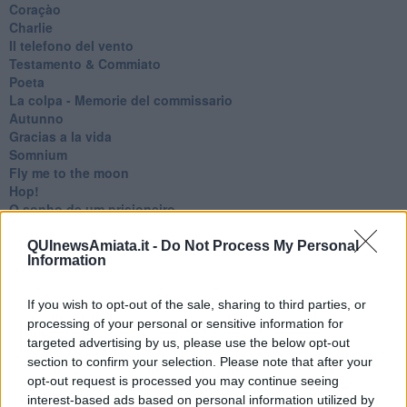
Coraçào
Charlie
Il telefono del vento
Testamento & Commiato
Poeta
​La colpa - Memorie del commissario
Autunno
Gracias a la vida
Somnium
Fly me to the moon
Hop!
O sonho de um prisioneiro
Memòrias
Sto qui
QUInewsAmiata.it -
Do Not Process My Personal
Information
Scrivi
Bestiario
Pillole
If you wish to opt-out of the sale, sharing to third parties, or
Veglia
processing of your personal or sensitive information for
​“D” come delitto
targeted advertising by us, please use the below opt-out
D
section to confirm your selection. Please note that after your
Belle lettere
opt-out request is processed you may continue seeing
25 Aprile
interest-based ads based on personal information utilized by