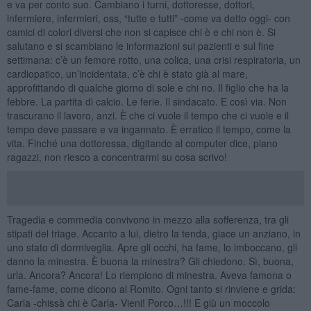
e va per conto suo. Cambiano i turni, dottoresse, dottori,
infermiere, infermieri, oss, “tutte e tutti” -come va detto oggi- con
camici di colori diversi che non si capisce chi è e chi non è. Si
salutano e si scambiano le informazioni sui pazienti e sul fine
settimana: c’è un femore rotto, una colica, una crisi respiratoria, un
cardiopatico, un’incidentata, c’è chi è stato già al mare,
approfittando di qualche giorno di sole e chi no. Il figlio che ha la
febbre. La partita di calcio. Le ferie. Il sindacato. E così via. Non
trascurano il lavoro, anzi. È che ci vuole il tempo che ci vuole e il
tempo deve passare e va ingannato. È erratico il tempo, come la
vita. Finché una dottoressa, digitando al computer dice, piano
ragazzi, non riesco a concentrarmi su cosa scrivo!
Tragedia e commedia convivono in mezzo alla sofferenza, tra gli
stipati del triage. Accanto a lui, dietro la tenda, giace un anziano, in
uno stato di dormiveglia. Apre gli occhi, ha fame, lo imboccano, gli
danno la minestra. È buona la minestra? Gli chiedono. Sì, buona,
urla. Ancora? Ancora! Lo riempiono di minestra. Aveva famona o
fame-fame, come dicono al Romito. Ogni tanto si rinviene e grida:
Carla -chissà chi è Carla- Vieni! Porco…!!! E giù un moccolo