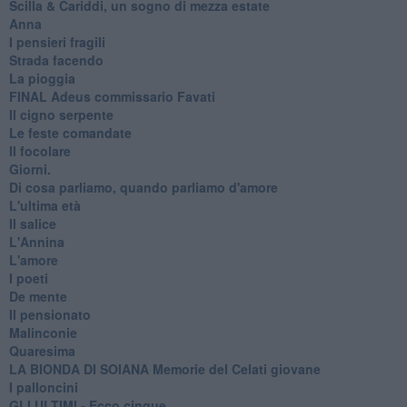
​Scilla & Cariddi, un sogno di mezza estate
Anna
I pensieri fragili
Strada facendo
La pioggia
FINAL Adeus commissario Favati
Il cigno serpente
Le feste comandate
Il focolare
Giorni.
Di cosa parliamo, quando parliamo d'amore
L'ultima età
Il salice
L'Annina
L'amore
I poeti
De mente
Il pensionato
Malinconie
Quaresima
LA BIONDA DI SOIANA Memorie del Celati giovane
I palloncini
GLI ULTIMI - Ecco cinque