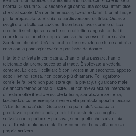
ricorda. Si salutano. Lo sedano e gli danno una scossa. Infatti dice
che ci si scuote. Ma non te ne accorgi perché dormi. È un attimo, è
più la preparazione. Si chiama cardioversione elettrica. Quando ti
svegli è una bella sensazione: ti sembra di aver dormito chissà
quanto, ti senti riposato anche su quel lettino angusto ed hai il
cuore in pace, perché, dopo la scossa, ha smesso di fare casino.
Speriamo che duri. Un’altra oretta di osservazione e te ne andrai a
casa con la posologia: svariate pasticche da dosare.
Intanto è arrivata la compagna. L’hanno fatta passare, hanno
telefonato dal pronto soccorso al triage. È sollevato a vederla,
contento. Le dice, il cellulare è con i vestiti in un sacchetto, appeso
sotto il lettino, scusa, non potevo più chiamare. Poi, sgarbato
com’è, le fa, però non puoi stare qui, la privacy, ti guardano male,
c’è ancora tempo prima di uscire. Lei non aveva alcuna intenzione
di restare oltre il lecito e scuote la testa, s’arrabbia e se ne va,
lasciandolo come esempio vivente della parabola apocrifa toscana:
“A far del bene a’ ciu’i, Gesù se n’ha per male”. Capace la
guardavano perché è bella, ma lui di questo riesce meglio a
scrivere che a parlare. E pensava, sono quello che scrivo, mia
cara, il resto è più una malattia. A meno che la malattia non sia
proprio scrivere.