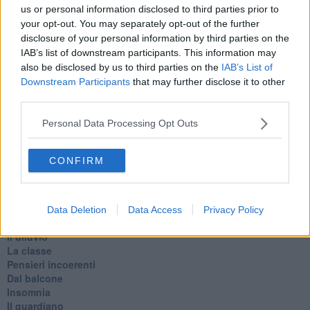
Todo el bien, todo el mal
us or personal information disclosed to third parties prior to
Silenzio
your opt-out. You may separately opt-out of the further
Le parole
disclosure of your personal information by third parties on the
​L’Australiana
IAB’s list of downstream participants. This information may
Le stelle del jazz
also be disclosed by us to third parties on the
IAB’s List of
Vita & morte
Downstream Participants
that may further disclose it to other
Auguri
third parties.
Moro
Passanti
Personal Data Processing Opt Outs
Continuando, la nonna e il carretto
Metaverso smart
Fiamme
CONFIRM
Anzi
Confessioni autoreferenziali
Utopie
Estate
Data Deletion
Data Access
Privacy Policy
Il lago
Il diluvio
La classe
Pensieri incoerenti
Dal balcone
Insomnia
Il guardiano