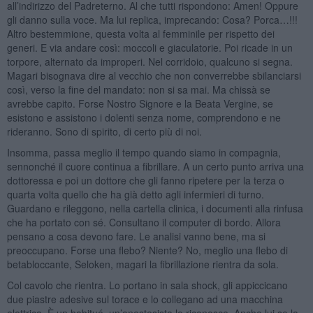
all’indirizzo del Padreterno. Al che tutti rispondono: Amen! Oppure
gli danno sulla voce. Ma lui replica, imprecando: Cosa? Porca…!!!
Altro bestemmione, questa volta al femminile per rispetto dei
generi. E via andare così: moccoli e giaculatorie. Poi ricade in un
torpore, alternato da improperi. Nel corridoio, qualcuno si segna.
Magari bisognava dire al vecchio che non converrebbe sbilanciarsi
così, verso la fine del mandato: non si sa mai. Ma chissà se
avrebbe capito. Forse Nostro Signore e la Beata Vergine, se
esistono e assistono i dolenti senza nome, comprendono e ne
rideranno. Sono di spirito, di certo più di noi.
Insomma, passa meglio il tempo quando siamo in compagnia,
sennonché il cuore continua a fibrillare. A un certo punto arriva una
dottoressa e poi un dottore che gli fanno ripetere per la terza o
quarta volta quello che ha già detto agli infermieri di turno.
Guardano e rileggono, nella cartella clinica, i documenti alla rinfusa
che ha portato con sé. Consultano il computer di bordo. Allora
pensano a cosa devono fare. Le analisi vanno bene, ma si
preoccupano. Forse una flebo? Niente? No, meglio una flebo di
betabloccante, Seloken, magari la fibrillazione rientra da sola.
Col cavolo che rientra. Lo portano in sala shock, gli appiccicano
due piastre adesive sul torace e lo collegano ad una macchina
elettrica. È un habitué, un’anestesista lo riconosce. Anche lui se la