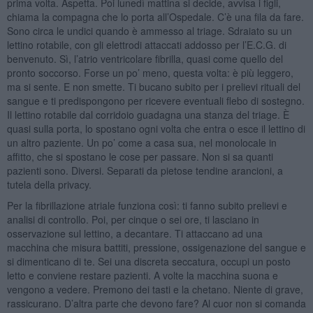
prima volta. Aspetta. Poi lunedì mattina si decide, avvisa i figli,
chiama la compagna che lo porta all’Ospedale. C’è una fila da fare.
Sono circa le undici quando è ammesso al triage. Sdraiato su un
lettino rotabile, con gli elettrodi attaccati addosso per l’E.C.G. di
benvenuto. Sì, l’atrio ventricolare fibrilla, quasi come quello del
pronto soccorso. Forse un po’ meno, questa volta: è più leggero,
ma si sente. E non smette. Ti bucano subito per i prelievi rituali del
sangue e ti predispongono per ricevere eventuali flebo di sostegno.
Il lettino rotabile dal corridoio guadagna una stanza del triage. È
quasi sulla porta, lo spostano ogni volta che entra o esce il lettino di
un altro paziente. Un po’ come a casa sua, nel monolocale in
affitto, che si spostano le cose per passare. Non si sa quanti
pazienti sono. Diversi. Separati da pietose tendine arancioni, a
tutela della privacy.
Per la fibrillazione atriale funziona così: ti fanno subito prelievi e
analisi di controllo. Poi, per cinque o sei ore, ti lasciano in
osservazione sul lettino, a decantare. Ti attaccano ad una
macchina che misura battiti, pressione, ossigenazione del sangue e
si dimenticano di te. Sei una discreta seccatura, occupi un posto
letto e conviene restare pazienti. A volte la macchina suona e
vengono a vedere. Premono dei tasti e la chetano. Niente di grave,
rassicurano. D’altra parte che devono fare? Al cuor non si comanda