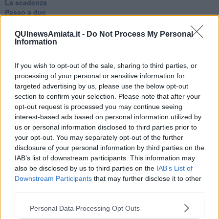
La scadenza
Passo a due
Vivere
Prima di andare via
QUInewsAmiata.it -
Do Not Process My Personal
Triage
Information
Persona
Relitti
If you wish to opt-out of the sale, sharing to third parties, or
Lucio
processing of your personal or sensitive information for
PRIMO
targeted advertising by us, please use the below opt-out
Sogni & incubi
section to confirm your selection. Please note that after your
Accidenti all’amore
opt-out request is processed you may continue seeing
Protezione civile
interest-based ads based on personal information utilized by
Walter
us or personal information disclosed to third parties prior to
Appunti per l'inverno
your opt-out. You may separately opt-out of the further
Il muro di Baj
disclosure of your personal information by third parties on the
Biografia emotiva
La tempesta e altro
IAB’s list of downstream participants. This information may
Umani
also be disclosed by us to third parties on the
IAB’s List of
I bolidi
Downstream Participants
that may further disclose it to other
Parole
third parties.
Amarezza
Colpa & merito
Personal Data Processing Opt Outs
Vento