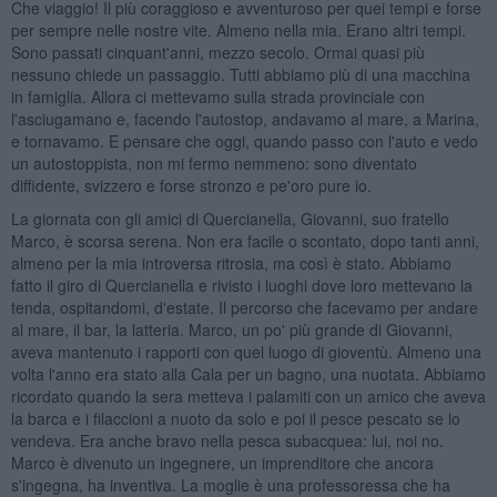
Che viaggio! Il più coraggioso e avventuroso per quei tempi e forse
per sempre nelle nostre vite. Almeno nella mia. Erano altri tempi.
Sono passati cinquant'anni, mezzo secolo. Ormai quasi più
nessuno chiede un passaggio. Tutti abbiamo più di una macchina
in famiglia. Allora ci mettevamo sulla strada provinciale con
l'asciugamano e, facendo l'autostop, andavamo al mare, a Marina,
e tornavamo. E pensare che oggi, quando passo con l'auto e vedo
un autostoppista, non mi fermo nemmeno: sono diventato
diffidente, svizzero e forse stronzo e pe'oro pure io.
La giornata con gli amici di Quercianella, Giovanni, suo fratello
Marco, è scorsa serena. Non era facile o scontato, dopo tanti anni,
almeno per la mia introversa ritrosia, ma così è stato. Abbiamo
fatto il giro di Quercianella e rivisto i luoghi dove loro mettevano la
tenda, ospitandomi, d'estate. Il percorso che facevamo per andare
al mare, il bar, la latteria. Marco, un po' più grande di Giovanni,
aveva mantenuto i rapporti con quel luogo di gioventù. Almeno una
volta l'anno era stato alla Cala per un bagno, una nuotata. Abbiamo
ricordato quando la sera metteva i palamiti con un amico che aveva
la barca e i filaccioni a nuoto da solo e poi il pesce pescato se lo
vendeva. Era anche bravo nella pesca subacquea: lui, noi no.
Marco è divenuto un ingegnere, un imprenditore che ancora
s'ingegna, ha inventiva. La moglie è una professoressa che ha