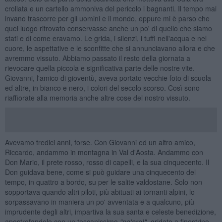
crollata e un cartello ammoniva del pericolo i bagnanti. Il tempo mai
invano trascorre per gli uomini e il mondo, eppure mi è parso che
quel luogo ritrovato conservasse anche un po' di quello che siamo
stati e di come eravamo. Le grida, i silenzi, i tuffi nell'acqua e nel
cuore, le aspettative e le sconfitte che si annunciavano allora e che
avremmo vissuto. Abbiamo passato il resto della giornata a
rievocare quella piccola e significativa parte delle nostre vite.
Giovanni, l'amico di gioventù, aveva portato vecchie foto di scuola
ed altre, in bianco e nero, i colori del secolo scorso. Così sono
riaffiorate alla memoria anche altre cose del nostro vissuto.
Avevamo tredici anni, forse. Con Giovanni ed un altro amico,
Riccardo, andammo in montagna in Val d'Aosta. Andammo con
Don Mario, il prete rosso, rosso di capelli, e la sua cinquecento. Il
Don guidava bene, come si può guidare una cinquecento del
tempo, in quattro a bordo, su per le salite valdostane. Solo non
sopportava quando altri piloti, più abituati ai tornanti alpini, lo
sorpassavano in maniera un po' avventata e a qualcuno, più
imprudente degli altri, impartiva la sua santa e celeste benedizione,
apostrofandolo con un toscanissimo
"pe'oro!"
, gridato a finestrino