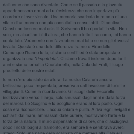
dall'uomo che sono diventato. Come se il passato e la gioventù
appartenessero ormai ad un'esistenza che non importava più
ricordare di aver vissuto. Una memoria scaricata in remoto di una
vita e di un mondo non più consultati o consultabili. Dimenticati.
Quasi non fossero mai esistiti. Scrivendo li ho riportati in vita. Non
solo, ma alcuni amici di allora, che hanno letto il racconto, mi hanno
contattato. Veramente non l'avrebbero mai letto se non gliel'avessi
inviato. Questa è una delle differenze fra me e Pirandello.
Comunque l'hanno letto, ci siamo sentiti ed è stata proposta e
organizzata una
"rimpatriata"
. Ci siamo trovati insieme dopo tanti
anni e siamo tornati a Quercianella, nella Cala dei Frati, il luogo
prediletto delle nostre estati.
Io non c'ero più stato da allora. La nostra Cala era ancora
bellissima, poco frequentata, preservata dall'invasione di turisti e
villeggianti. Come la ricordavamo. Gli scogli delle Pecorelle
indirizzavano verso il largo, solo smussati dagli anni e dalla forza
dei marosi. Lo Scoglino e lo Scoglione erano al loro posto. Ogni
cosa era riconoscibile. L'acqua chiara e pulita. A riva legni levigati e
schiariti dal mare, ammassati dalle bufere, mostravano l'arte e la
forza della natura. Il muro dispensatore di calore, che ci asciugava
dopo i nostri bagni al tramonto, era sempre lì e sembrava averci
atteso. Solo una parte della scalinata che metteva alla Cala era