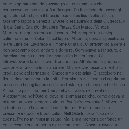
notte, approfittando del passaggio di un camionista che
conoscevamo, che ci portò a Bologna. Da lì, chiedendo passaggi
agli automobilisti, con il braccio teso e il pollice rivolto all'insù,
facemmo tappa a Venezia. L'Ostello era sull'Isola della Giudecca, di
là dal Canal Grande, davanti a Piazza San Marco. Venezia,
Murano, la laguna erano un incanto. Poi, sempre in autostop,
salimmo verso le Dolomiti, sul lago di Misurina, dove si specchiano
le tre Cime del Lavaredo e il monte Cristallo. Ci arrivammo a sera e
non sapevamo dove andare a dormire. Cominciava a far scuro, ci
inerpicammo su un sentiero che saliva in montagna. Si
intravedevano le luci fioche di una malga. All'interno un gruppo di
pastori era raccolto in un androne. Mi pare che fossero intenti alla
produzione del formaggio. Chiedemmo ospitalità. Ci accolsero nel
fienile dove passammo la notte. Dormimmo sul fieno e ci coprimmo
anche con la paglia perché si era d'estate, ma faceva un bel fresco.
Al mattino partimmo per Campitello di Fassa, nel Trentino.
Alloggiammo nell'Ostello, dove mi ammalai perché, come diceva la
mia nonna, sono sempre stato un
"impiastro senapato"
. Mi venne
la febbre alta. Giovanni chiamò il dottore. Presi le medicine
prescritte e qualche brodo caldo. Nell'Ostello c'era l'uso della
cucina. Presto mi rimisi in salute. Ma la mia memoria confonde un
po' le cose, sono un uomo da racconti brevi. Giovanni invece si