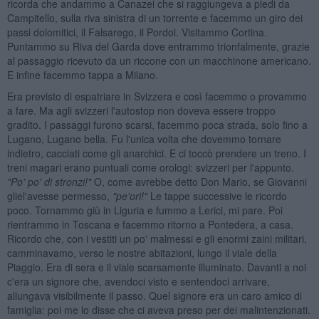
ricorda che andammo a Canazei che si raggiungeva a piedi da
Campitello, sulla riva sinistra di un torrente e facemmo un giro dei
passi dolomitici, il Falsarego, il Pordoi. Visitammo Cortina.
Puntammo su Riva del Garda dove entrammo trionfalmente, grazie
al passaggio ricevuto da un riccone con un macchinone americano.
E infine facemmo tappa a Milano.
Era previsto di espatriare in Svizzera e così facemmo o provammo
a fare. Ma agli svizzeri l'autostop non doveva essere troppo
gradito. I passaggi furono scarsi, facemmo poca strada, solo fino a
Lugano, Lugano bella. Fu l'unica volta che dovemmo tornare
indietro, cacciati come gli anarchici. E ci toccò prendere un treno. I
treni magari erano puntuali come orologi: svizzeri per l'appunto.
"Po' po' di stronzi!"
O, come avrebbe detto Don Mario, se Giovanni
gliel'avesse permesso,
"pe'ori!"
Le tappe successive le ricordo
poco. Tornammo giù in Liguria e fummo a Lerici, mi pare. Poi
rientrammo in Toscana e facemmo ritorno a Pontedera, a casa.
Ricordo che, con i vestiti un po' malmessi e gli enormi zaini militari,
camminavamo, verso le nostre abitazioni, lungo il viale della
Piaggio. Era di sera e il viale scarsamente illuminato. Davanti a noi
c'era un signore che, avendoci visto e sentendoci arrivare,
allungava visibilmente il passo. Quel signore era un caro amico di
famiglia: poi me lo disse che ci aveva preso per dei malintenzionati.