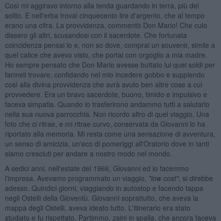
Così mi aggiravo intorno alla tenda guardando in terra, più del
solito. E nell'erba trovai cinquecento lire d'argento, che al tempo
erano una cifra. La provvidenza, commentò Don Mario! Che culo
dissero gli altri, scusandosi con il sacerdote. Che fortunata
coincidenza pensai io e, non so dove, comprai un souvenir, simile a
quel calice che avevo visto, che portai con orgoglio a mia madre.
Ho sempre pensato che Don Mario avesse buttato lui quei soldi per
farmeli trovare, confidando nel mio incedere gobbo e supplendo
così alla divina provvidenza che avrà avuto ben altre cose a cui
provvedere. Era un bravo sacerdote, buono, timido e impulsivo e
faceva simpatia. Quando lo trasferirono andammo tutti a salutarlo
nella sua nuova parrocchia. Non ricordo altro di quel viaggio. Una
foto che ci ritrae, e mi ritrae curvo, conservata da Giovanni lo ha
riportato alla memoria. Mi resta come una sensazione di avventura,
un senso di amicizia, un'eco di pomeriggi all'Oratorio dove in tanti
siamo cresciuti per andare a nostro modo nel mondo.
A sedici anni, nell'estate del 1966, Giovanni ed io facemmo
l'impresa. Avevamo programmato un viaggio,
"low cost"
, si direbbe
adesso. Quindici giorni, viaggiando in autostop e facendo tappa
negli Ostelli della Gioventù. Giovanni soprattutto, che aveva la
mappa degli Ostelli, aveva ideato tutto. L'itinerario era stato
studiato e fu rispettato. Partimmo, zaini in spalla, che ancora faceva