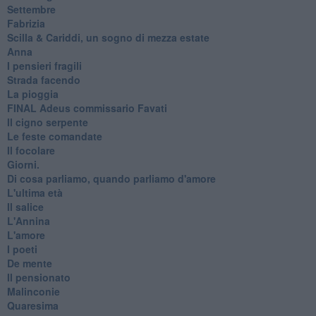
Settembre
Fabrizia
​Scilla & Cariddi, un sogno di mezza estate
Anna
I pensieri fragili
Strada facendo
La pioggia
FINAL Adeus commissario Favati
Il cigno serpente
Le feste comandate
Il focolare
Giorni.
Di cosa parliamo, quando parliamo d'amore
L'ultima età
Il salice
L'Annina
L'amore
I poeti
De mente
Il pensionato
Malinconie
Quaresima