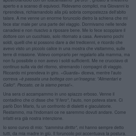
aperto e a scanso di equivoci. Ridevamo complici, ma Giovanni lo
riprendeva, richiamandolo alla più sobria compostezza dell'abito
talare. A me venne un enorme foruncolo dietro la schiena che mi
fece star male per una parte del viaggio. Dormivamo nelle tende
canadesi e non riuscivo a riposare bene. Me lo fece scoppiare il
dottore con un cucchiaio, solo ritornato a casa. Avevamo pochi
soldi, quelli che si possono dare a dei tredicenni, e ricordo che
avevo visto un piccolo calice in una mostra che visitammo, sulle
terre di missione. Volevo comprarlo per regalarlo alla mamma, ma
non fu possibile o non avevo i soldi sufficienti. Me ne crucciavo di
continuo sulla via del ritorno, stremando i compagni di viaggio.
Riccardo mi prendeva in giro.
«Guarda»
diceva, mentre l'auto
correva
«è passata una bottega con un'insegna: "Alimentari e
Calici". Peccato, ce la siamo persa!».
Una sera ci accampammo in uno spiazzo erboso. Venne il
contadino che ci disse che
"il fero"
, l'auto, non poteva stare. Ci
parlò Don Mario, fu un confronto di dialetti e giaculatorie.
Restammo, ma l'indomani ce ne saremmo dovuti andare. Come
infatti era già nostra intenzione.
Io sono curvo di mio:
"cammina diritto"
, mi hanno sempre detto
tutti, da mia madre in giù. Il foruncolo poi accentuava la postura.