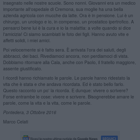
insegnato nelle nostre scuole. Sono nonni. Giovanni era un medico
importante all'ospedale di Cremona, sua moglie ha una bella
azienda agricola con mucche da latte. Ora è in pensione. Lui è un
chirurgo, un urologo e io, in compenso, un prostatico ipertrofico. A
pensarci bene lui è la cura e io la malattia: a volte quando si dice
l'amicizia! Ci siamo scambiati le foto dei figli. Hanno avuto vite e
affetti solidi, i miei amici.
Poi velocemente si è fatto sera. È arrivata l'ora dei saluti, degli
abbracci, dei baci. Rivediamoci ancora, non perdiamoci di vista.
Dobbiamo ritornare alla Cala, anche con Paolo, il fratello maggiore,
assente giustificato.
I ricordi hanno richiamato le parole. Le parole hanno ridestato la
vita che è stata e che andava ricordata. Ed è stato bello farlo.
Questo racconto un po' la ricorda. E dunque: vivere o scrivere?
Forse entrambe le cose: vivere e scrivere. Bisognerebbe amare le
parole, come la vita e la vita, come le parole.
Pontedera, 3 Ottobre 2016
Marco Celati