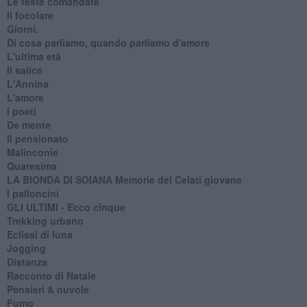
Le feste comandate
Il focolare
Giorni.
Di cosa parliamo, quando parliamo d'amore
L'ultima età
Il salice
L'Annina
L'amore
I poeti
De mente
Il pensionato
Malinconie
Quaresima
LA BIONDA DI SOIANA Memorie del Celati giovane
I palloncini
GLI ULTIMI - Ecco cinque
Trekking urbano
Eclissi di luna
Jogging
Distanza
Racconto di Natale
Pensieri & nuvole
Fumo