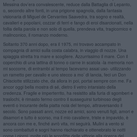
Messina dov’era convalescente, reduce dalla Battaglia di Lepanto,
o, secondo altre fonti, in una prigione spagnola, dalla fantasia
visionaria di Miguel de Cervantes Saavedra, tra sogno e realtà,
cavalieri e popolani, cozzar di ferri e fango di eroi disarcionati, nella
follia della parola e non solo di quella, prendeva vita, tragicomico e
malinconico, il romanzo moderno.
Soltanto 370 anni dopo, era il 1975, mi trovavo accampato in
compagnia di amici sulla costa calabra, in viaggio di nozze. Una
spiaggia stretta tra mare e scogliere. Azzurrissimo il mare. Con il
coperchio di una lattina di tonno o carne in scatola -la memoria non
mi soccorre, di entrambi al tempo facevamo assai uso- utilizzando
un rametto per cavallo e uno stecco a mo’ di lancia, feci un Don
Chisciotte stilizzato che, da allora in poi, portai sempre con me. Fa
ancor oggi bella mostra di sé, dietro il vetro intarsiato della
credenza. Fragile e imperterrito, ha resistito alla furia di sgomberi e
traslochi, è rimasto fermo contro il susseguirsi turbinoso degli
eventi o incurante della piatta noia del tempo, attraversando il
secolo. Sono passati anni, nozze ed amici, sono venuti figli, amori e
disamori e tutto è scorso, ma il mio cavaliere, triste e impavido, è
ancora con me e, finché avrò vita, mi seguirà. Mulini a vento si
sono combattuti e sogni hanno rischiarato e ottenebrato le notti
come i giorni, molte più le sconfitte delle vittorie alla ricerca del