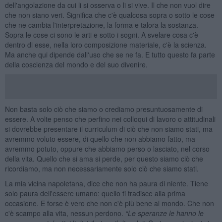
dell'angolazione da cui li si osserva o li si vive. Il che non vuol dire
che non siano veri. Significa che c'è qualcosa sopra o sotto le cose
che ne cambia l'interpretazione, la forma e talora la sostanza.
Sopra le cose ci sono le arti e sotto i sogni. A svelare cosa c'è
dentro di esse, nella loro composizione materiale, c'è la scienza.
Ma anche qui dipende dall'uso che se ne fa. E tutto questo fa parte
della coscienza del mondo e del suo divenire.
Non basta solo ciò che siamo o crediamo presuntuosamente di
essere. A volte penso che perfino nei colloqui di lavoro o attitudinali
si dovrebbe presentare il curriculum di ciò che non siamo stati, ma
avremmo voluto essere, di quello che non abbiamo fatto, ma
avremmo potuto, oppure che abbiamo perso o lasciato, nel corso
della vita. Quello che si ama si perde, per questo siamo ciò che
ricordiamo, ma non necessariamente solo ciò che siamo stati.
La mia vicina napoletana, dice che non ha paura di niente. Tiene
solo paura dell'essere umano: quello ti tradisce alla prima
occasione. E forse è vero che non c'è più bene al mondo. Che non
c'è scampo alla vita, nessun perdono.
“Le speranze le hanno le