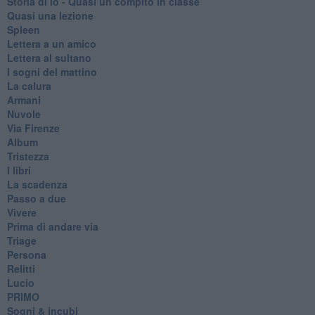
Storia di io - Quasi un compito in classe
Quasi una lezione
Spleen
Lettera a un amico
Lettera al sultano
I sogni del mattino
La calura
Armani
Nuvole
Via Firenze
Album
Tristezza
I libri
La scadenza
Passo a due
Vivere
Prima di andare via
Triage
Persona
Relitti
Lucio
PRIMO
Sogni & incubi