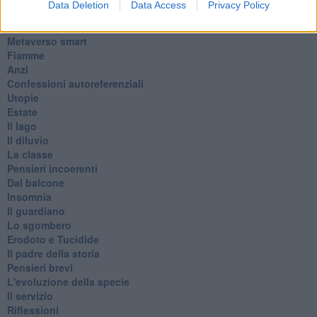
Data Deletion
Data Access
Privacy Policy
Passanti
Continuando, la nonna e il carretto
Metaverso smart
Fiamme
Anzi
Confessioni autoreferenziali
Utopie
Estate
Il lago
Il diluvio
La classe
Pensieri incoerenti
Dal balcone
Insomnia
Il guardiano
Lo sgombero
Erodoto e Tucidide
Il padre della storia
Pensieri brevi
L'evoluzione della specie
Il servizio
Riflessioni