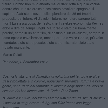
futuro. Perché non mi è andato mai di dare retta a quella vocina
dentro che un altro eroico e scalcinato cavaliere spagnolo, il
capitano Alatriste, diceva, nello splendore del 35 millimetri, a
proposito del futuro. Al diavolo il futuro, nel futuro saremo tutti
morti! La stessa cosa, del resto, che il celebre economista Keynes
ebbe a dire dei tempi lunghi. Ma forse è stato più banalmente
perché, come in un altro film, “Il destino di un cavaliere”, sempre in
tema epico e cavalleresco, anche per me è valso il detto, più volte
ricordato: siete stato pesato, siete stato misurato, siete stato
trovato mancante.
Marco Celati
Pontedera, 6 Settembre 2017
________________________
Così va la vita, che si dimentica di noi prima del tempo e le altre
frasi virgolettate e in corsivo, riguardanti speranze, fortuna e brava
gente, sono tratte dal romanzo “Il labirinto degli spiriti”, dal ciclo “Il
cimitero dei libri dimenticati”, di
Carlos Ruiz Zafon
.
“Al diavolo il futuro, nel futuro saremo tutti morti”, dal film “Alatriste -
Il destino di un guerriero” di Agustín Díaz Yanes con Viggo
Mortensen.