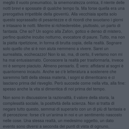
meglio il vuoto pneumatico, la smemoratezza onirica, il niente delle
notti brevi e spossate di qualche tempo fa. Ma forse quella era una
prerogativa irripetibile della gioventù. Alla vecchiaia spetta solo
questo soprassalto di pesantezze e di ricordi che svuotano i giorni
e intasano le notti. Mentre si richiederebbe, piuttosto, un parto di
fantasia. Che so? Un sogno alla Zafon, gotico e denso di mistero,
perfino qualche incubo notturno, evocatore di paure. Tutto, ma non
la piatta ripetizione, in forma di brutta copia, della realtà. Sognare
solo quello che si è non aiuta nemmeno a vivere. Sarei un
surrealista, ecchecazzo! Non lo so, ma, di certo, il verismo non mi
ha mai entusiasmato. Conoscere la realtà per trasformarla, invece
mi è sempre piaciuto. Almeno pensarlo. È vero: affidarsi ai sogni è
quantomeno incauto. Anche se c'è letteratura a sostenere che
saremmo fatti della stessa materia, i sogni si dimenticano e ci
lasciano prima del risveglio. Però succede come nella vita, alla fine:
spesso anche la vita si dimentica di noi prima del tempo.
Non sono in discussione la razionalità, il valore della storia, la
complessità sociale, la positività della scienza. Non si tratta di
negare tutto questo, semmai di superarlo con un di più di fantasia e
di percezione: forse c'è un'anima in noi e un sentimento nascosto
nelle cose. Una stessa realtà, un medesimo oggetto, un dato
evento sono diversi a seconda dei punti di vista di ognuno,