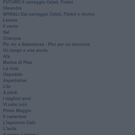
FUTURO Il carteggio Celati, Fimini
Oleandra
SPIRALI Dal carteggio Celati, Fimini e ritorno
Lettere
Il vento
Sal
Crianças
Pic nic a Salamansa - Plot per un racconto
Un tango e una storia
Afa
Marina di Pisa
La rosa
Ospedale
Aspettative
Life
A piedi
I migliori anni
Vi odio tutti
Primo Maggio
Il cameriere
L'ispettore Calò
L'isola
A teatro a teatro !