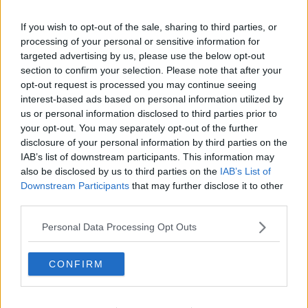
Gracias a la vida
Somnium
If you wish to opt-out of the sale, sharing to third parties, or
Fly me to the moon
processing of your personal or sensitive information for
Hop!
targeted advertising by us, please use the below opt-out
O sonho de um prisioneiro
section to confirm your selection. Please note that after your
Memòrias
opt-out request is processed you may continue seeing
Sto qui
interest-based ads based on personal information utilized by
Scrivi
Bestiario
us or personal information disclosed to third parties prior to
Pillole
your opt-out. You may separately opt-out of the further
Veglia
disclosure of your personal information by third parties on the
​“D” come delitto
IAB’s list of downstream participants. This information may
D
also be disclosed by us to third parties on the
IAB’s List of
Belle lettere
Downstream Participants
that may further disclose it to other
25 Aprile
third parties.
Todo el bien, todo el mal
Silenzio
Personal Data Processing Opt Outs
Le parole
​L’Australiana
CONFIRM
Le stelle del jazz
Vita & morte
Auguri
Moro