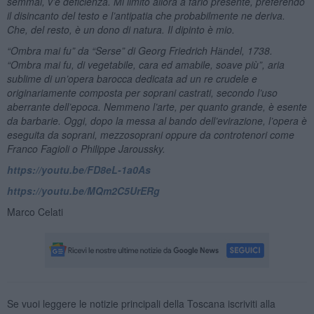
semmai, v’è deficienza. Mi limito allora a farlo presente, preferendo
il disincanto del testo e l’antipatia che probabilmente ne deriva.
Che, del resto, è un dono di natura. Il dipinto è mio.
“Ombra mai fu” da “Serse” di
Georg Friedrich H
ӓ
ndel, 1738.
“Ombra mai fu, di vegetabile, cara ed amabile, soave più”, aria
sublime di un’opera barocca dedicata ad un re crudele e
originariamente composta per soprani castrati, secondo l’uso
aberrante dell’epoca. Nemmeno l’arte, per quanto grande, è esente
da barbarie. Oggi, dopo la messa al bando dell’evirazione, l’opera è
eseguita da soprani, mezzosoprani oppure da controtenori come
Franco Fagioli o Philippe Jaroussky.
https://youtu.be/FD8eL-1a0As
https://youtu.be/MQm2C5UrERg
Marco Celati
Se vuoi leggere le notizie principali della Toscana iscriviti alla