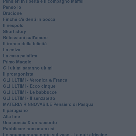
Pensieri in libertà e il compagno Maffei
Penso io
Brucione
Finché c'è denti in bocca
Il nespolo
Short story
Riflessioni sull'amore
Il tronco della felicità
La colza
La casa palafitta
Primo Maggio
Gli ultimi saranno ultimi
Il protagonista
GLI ULTIMI - Veronica & Franca
GLI ULTIMI - Ecco cinque
GLI ULTIMI - Le babbucce
GLI ULTIMI - Il senzatetto
MATERIA RINNOVABILE Pensiero di Pasqua
Il partigiano
Alla fine
Una poesia & un racconto
Pubblicare humanum est
Lo squaraus:una notte sul vaso - La nuit africaine