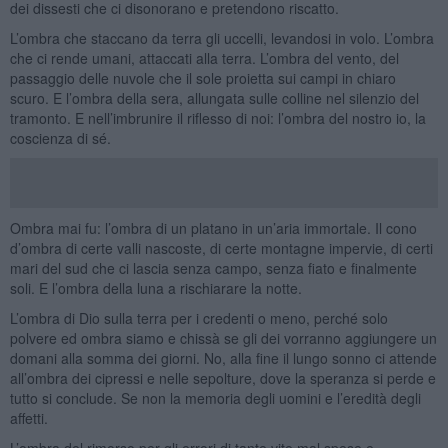
dei dissesti che ci disonorano e pretendono riscatto.
L’ombra che staccano da terra gli uccelli, levandosi in volo. L’ombra
che ci rende umani, attaccati alla terra. L’ombra del vento, del
passaggio delle nuvole che il sole proietta sui campi in chiaro
scuro. E l’ombra della sera, allungata sulle colline nel silenzio del
tramonto. E nell’imbrunire il riflesso di noi: l’ombra del nostro io, la
coscienza di sé.
Ombra mai fu: l’ombra di un platano in un’aria immortale. Il cono
d’ombra di certe valli nascoste, di certe montagne impervie, di certi
mari del sud che ci lascia senza campo, senza fiato e finalmente
soli. E l’ombra della luna a rischiarare la notte.
L’ombra di Dio sulla terra per i credenti o meno, perché solo
polvere ed ombra siamo e chissà se gli dei vorranno aggiungere un
domani alla somma dei giorni. No, alla fine il lungo sonno ci attende
all’ombra dei cipressi e nelle sepolture, dove la speranza si perde e
tutto si conclude. Se non la memoria degli uomini e l’eredità degli
affetti.
L’ombra del rimorso per gli errori di tante vite mal spese e