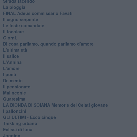
Strada facendo
La pioggia
FINAL Adeus commissario Favati
Il cigno serpente
Le feste comandate
Il focolare
Giorni.
Di cosa parliamo, quando parliamo d'amore
L'ultima età
Il salice
L'Annina
L'amore
I poeti
De mente
Il pensionato
Malinconie
Quaresima
LA BIONDA DI SOIANA Memorie del Celati giovane
I palloncini
GLI ULTIMI - Ecco cinque
Trekking urbano
Eclissi di luna
Jogging