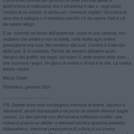
quell’ombra di malinconia che ti attraversa il viso o, negli occhi,
l’ombra di un sorriso, in serbo per i momenti migliori. Un’ombra di
vino che ci rallegra o ci intristisce perché c’è da essere tristi e c’è
da essere allegri.
E se, costretti nel fondo dell’esistenza, come in una caverna, non
vediamo che ombre e non la realtà, nella realtà ogni ombra
presuppone una luce. Noi veniamo alla luce. L’ombra è il silenzio
della luce. E ci completa. Perché da sempre abbiamo avuto
bisogno dei graffiti, dei segni, dei suoni. E delle ombre delle mani
che muovono i sogni. Un gioco di ombre e di luci è la vita. La nostra
stessa natura.
Marco Celati
Pontedera, gennaio 2021
_____________________
P.S. Queste brevi note contengono memorie di eventi, citazioni o
riferimenti, alcuni riconoscibili a tal punto da essere divenuti luoghi
comuni. Lo dico perché non dirli sembra millantato credito -che
invece è proprio un debito- e elencarli sembra spocchia pedante,
didascalismo, insomma presunzione di cultura di cui invece,