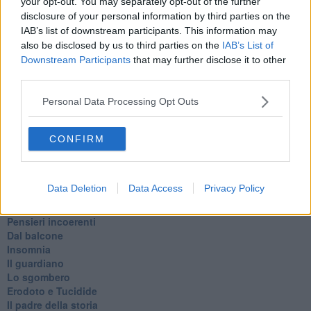
your opt-out. You may separately opt-out of the further
Le stelle del jazz
disclosure of your personal information by third parties on the
Vita & morte
IAB’s list of downstream participants. This information may
Auguri
also be disclosed by us to third parties on the
IAB’s List of
Moro
Downstream Participants
that may further disclose it to other
Passanti
third parties.
Continuando, la nonna e il carretto
Metaverso smart
Personal Data Processing Opt Outs
Fiamme
Anzi
Confessioni autoreferenziali
CONFIRM
Utopie
Estate
Il lago
Data Deletion
Data Access
Privacy Policy
Il diluvio
La classe
Pensieri incoerenti
Dal balcone
Insomnia
Il guardiano
Lo sgombero
Erodoto e Tucidide
Il padre della storia