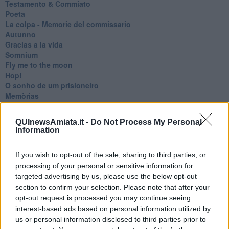
Testamento & Commiato
Poeta
​La colpa - Memorie del commissario
Autunno
Gracias a la vida
Somnium
Fly me to the moon
Hop!
O sonho de um prisioneiro
Memòrias
Sto qui
Scrivi
QUInewsAmiata.it -
Do Not Process My Personal
Bestiario
Information
Pillole
Veglia
If you wish to opt-out of the sale, sharing to third parties, or
​“D” come delitto
processing of your personal or sensitive information for
D
targeted advertising by us, please use the below opt-out
Belle lettere
25 Aprile
section to confirm your selection. Please note that after your
Todo el bien, todo el mal
opt-out request is processed you may continue seeing
Silenzio
interest-based ads based on personal information utilized by
Le parole
us or personal information disclosed to third parties prior to
​L’Australiana