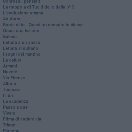
Com'esuli pensieri
La trappola di Tucidide, o della 3ª C
L'evoluzione umana
Ad Astra
Storia di io - Quasi un compito in classe
Quasi una lezione
Spleen
Lettera a un amico
Lettera al sultano
I sogni del mattino
La calura
Armani
Nuvole
Via Firenze
Album
Tristezza
I libri
La scadenza
Passo a due
Vivere
Prima di andare via
Triage
Persona