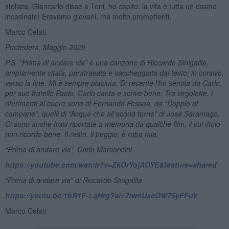
stellata, Giancarlo disse a Toni, ho capito: la vita è tutta un casino
incasinato! Eravamo giovani, ma molto promettenti.
Marco Celati
Pontedera, Maggio 2025
P.S.
“
Prima di andare via” è un
a canzone di Riccardo Sinigallia,
ampiamente citata, parafrasata e saccheggiata dal testo; in corsivo,
verso la fine. Mi è sempre piaciuta. Di recente l’ho sentita da Carlo,
per suo fratello Paolo. Carlo canta e scrive bene. Tra virgolette, i
riferimenti al cuore sono di Fernando Pessoa, da
“
Doppio di
campane”
, quelli di
“
Acqua che all
’
acqua torna”
di Jos
é
Saramago.
Ci sono anche frasi riportate a memoria da qualche film, il cui titolo
non ricordo bene. Il resto, il peggio, è roba mia.
“Prima di andare via”, Carlo Marconcini
https://youtube.com/watch?v=ZkOrYojAOYE&feature=shared
“Prima di andare via” di Riccardo Sinigallia
https://youtu.be/1bR1F-LqHrg?si=7twnUacOW75yFFuk
Marco Celati