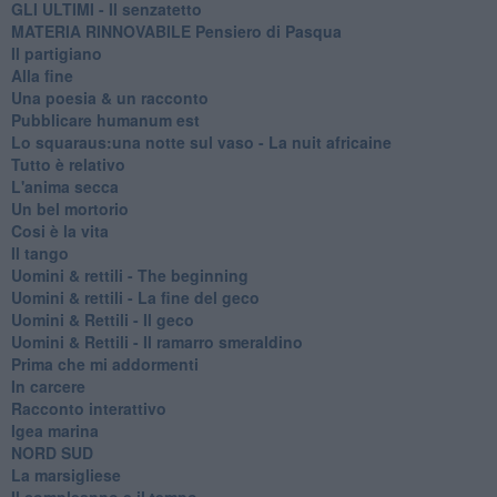
GLI ULTIMI - Il senzatetto
MATERIA RINNOVABILE Pensiero di Pasqua
Il partigiano
Alla fine
Una poesia & un racconto
Pubblicare humanum est
Lo squaraus:una notte sul vaso - La nuit africaine
Tutto è relativo
L'anima secca
Un bel mortorio
Cosi è la vita
Il tango
​Uomini & rettili - The beginning
​Uomini & rettili - La fine del geco
Uomini & Rettili - Il geco
Uomini & Rettili - Il ramarro smeraldino
Prima che mi addormenti
In carcere
Racconto interattivo
Igea marina
​NORD SUD
La marsigliese
Il compleanno e il tempo