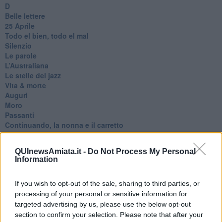
D
Belle lettere
25 Aprile
Todo el bien, todo el mal
Silenzio
Le parole
​L’Australiana
Le stelle del jazz
Vita & morte
Auguri
Moro
Passanti
Continuando, la nonna e il carretto
Metaverso smart
Fiamme
QUInewsAmiata.it -
Do Not Process My Personal
Anzi
Information
Confessioni autoreferenziali
Utopie
If you wish to opt-out of the sale, sharing to third parties, or
Estate
Il lago
processing of your personal or sensitive information for
Il diluvio
targeted advertising by us, please use the below opt-out
La classe
section to confirm your selection. Please note that after your