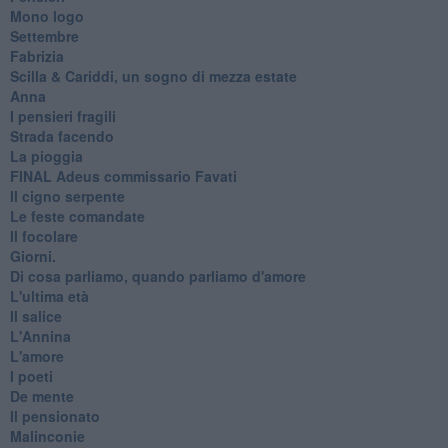
Mono logo
Settembre
Fabrizia
​Scilla & Cariddi, un sogno di mezza estate
Anna
I pensieri fragili
Strada facendo
La pioggia
FINAL Adeus commissario Favati
Il cigno serpente
Le feste comandate
Il focolare
Giorni.
Di cosa parliamo, quando parliamo d'amore
L'ultima età
Il salice
L'Annina
L'amore
I poeti
De mente
Il pensionato
Malinconie