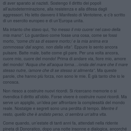
di aver sparato ai nazisti. Sostengo il diritto dei popoli
all’autodeterminazione, alla resistenza e alla difesa dagli
aggressori. Ho letto davvero il Manifesto di Ventotene, e c’è scritto
di un esercito europeo e di un’Europa unita.
Ma intanto che stavo qui,
“
ho messo il mio cuore/ nel cavo della
mia mano”.
Lo guardavo come fosse una cosa, come se fossi
morto,
“
come chi sa di essere morto;/ e la mia anima era
commossa/ dal sogno, non dalla vita”.
Eppure lo sento ancora
pulsare. Batte male, batte come gli pare. Per una volta ancora,
cuore mio, cuore del mondo! Prima di andare via, fiore mio, amore
del mondo!
“
Acqua che all
’
acqua torna…
/onda del mare che il mare
stesso nutre, /amore che di se stesso si alimenta”
. Ma queste
parole, che hanno più forza, non sono le mie. È già tanto che io le
conosca.
Non riesco a costruire nuovi ricordi. Si ricercano memorie o si
rivendica il diritto all’oblio. Forse vivere è costruire nuovi ricordi. Ma
serve un appiglio, un’idea per affrontare la complessità del mondo
reale. Nostalgie e segreti sono una perdita di tempo.
Mentre il
resto, quello che è andato perso, ci sembra un'altra vita.
Come quando, un’estate di tanti anni fa, attendati nella ridente
pineta di Donoratico, dopo una notte insonne e dialogica, ancorché