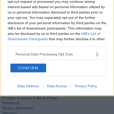
Pensieri incoerenti
opt-out request is processed you may continue seeing
Dal balcone
interest-based ads based on personal information utilized by
Insomnia
us or personal information disclosed to third parties prior to
Il guardiano
your opt-out. You may separately opt-out of the further
Lo sgombero
disclosure of your personal information by third parties on the
Erodoto e Tucidide
IAB’s list of downstream participants. This information may
Il padre della storia
also be disclosed by us to third parties on the
IAB’s List of
Pensieri brevi
Downstream Participants
that may further disclose it to other
L'evoluzione della specie
third parties.
Il servizio
Riflessioni
Personal Data Processing Opt Outs
L'Oscuro
Generazioni
Cristobal
CONFIRM
Il paese dei balocchi
Ciò che resta
La balena
Data Deletion
Data Access
Privacy Policy
Vittorio
La bufera
Il mago, la pera e il Bar la Posta
Primavera
Elogio dell'ombra
Pensieri