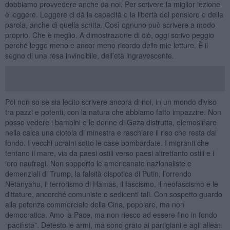
dobbiamo provvedere anche da noi. Per scrivere la miglior lezione
è leggere. Leggere ci dà la capacità e la libertà del pensiero e della
parola, anche di quella scritta. Così ognuno può scrivere a modo
proprio. Che è meglio. A dimostrazione di ciò, oggi scrivo peggio
perché leggo meno e ancor meno ricordo delle mie letture. È il
segno di una resa invincibile, dell’età ingravescente.
Poi non so se sia lecito scrivere ancora di noi, in un mondo diviso
tra pazzi e potenti, con la natura che abbiamo fatto impazzire. Non
posso vedere i bambini e le donne di Gaza distrutta, elemosinare
nella calca una ciotola di minestra e raschiare il riso che resta dal
fondo. I vecchi ucraini sotto le case bombardate. I migranti che
tentano il mare, via da paesi ostili verso paesi altrettanto ostili e i
loro naufragi. Non sopporto le americanate nazionaliste e
demenziali di Trump, la falsità dispotica di Putin, l’orrendo
Netanyahu, il terrorismo di Hamas, il fascismo, il neofascismo e le
dittature, ancorché comuniste o sedicenti tali. Con sospetto guardo
alla potenza commerciale della Cina, popolare, ma non
democratica. Amo la Pace, ma non riesco ad essere fino in fondo
“pacifista”. Detesto le armi, ma sono grato ai partigiani e agli alleati