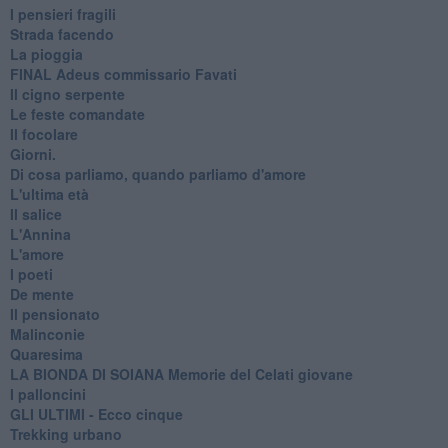
I pensieri fragili
Strada facendo
La pioggia
FINAL Adeus commissario Favati
Il cigno serpente
Le feste comandate
Il focolare
Giorni.
Di cosa parliamo, quando parliamo d'amore
L'ultima età
Il salice
L'Annina
L'amore
I poeti
De mente
Il pensionato
Malinconie
Quaresima
LA BIONDA DI SOIANA Memorie del Celati giovane
I palloncini
GLI ULTIMI - Ecco cinque
Trekking urbano