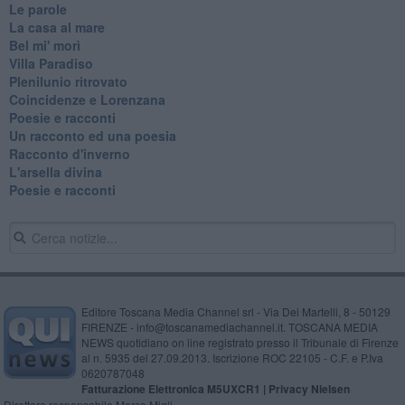
Le parole
La casa al mare
Bel mi' morì
Villa Paradiso
Plenilunio ritrovato
Coincidenze e Lorenzana
Poesie e racconti
Un racconto ed una poesia
Racconto d'inverno
​L'arsella divina
Poesie e racconti
Editore Toscana Media Channel srl - Via Dei Martelli, 8 - 50129
FIRENZE - info@toscanamediachannel.it. TOSCANA MEDIA
NEWS quotidiano on line registrato presso il Tribunale di Firenze
al n. 5935 del 27.09.2013. Iscrizione ROC 22105 - C.F. e P.Iva
0620787048
Fatturazione Elettronica M5UXCR1 |
Privacy Nielsen
Direttore responsabile Marco Migli