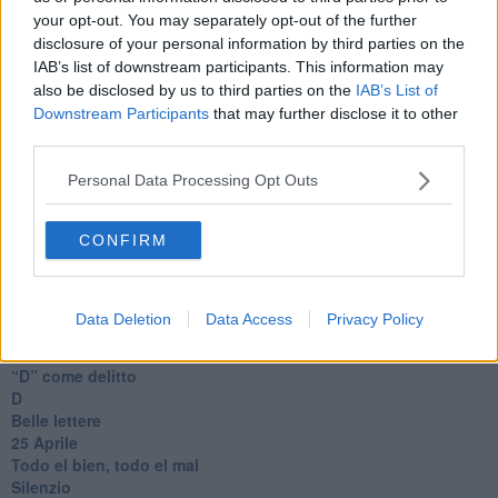
Il telefono del vento
your opt-out. You may separately opt-out of the further
Testamento & Commiato
disclosure of your personal information by third parties on the
Poeta
IAB’s list of downstream participants. This information may
​La colpa - Memorie del commissario
also be disclosed by us to third parties on the
IAB’s List of
Autunno
Downstream Participants
that may further disclose it to other
Gracias a la vida
third parties.
Somnium
Fly me to the moon
Personal Data Processing Opt Outs
Hop!
O sonho de um prisioneiro
CONFIRM
Memòrias
Sto qui
Scrivi
Bestiario
Data Deletion
Data Access
Privacy Policy
Pillole
Veglia
​“D” come delitto
D
Belle lettere
25 Aprile
Todo el bien, todo el mal
Silenzio