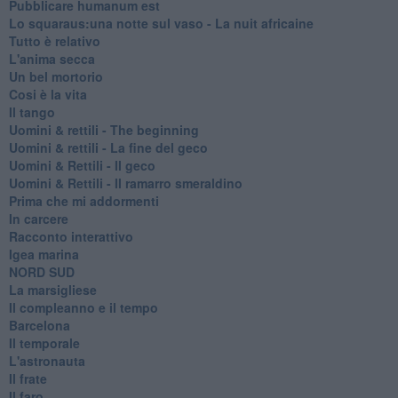
Pubblicare humanum est
Lo squaraus:una notte sul vaso - La nuit africaine
Tutto è relativo
L'anima secca
Un bel mortorio
Cosi è la vita
Il tango
​Uomini & rettili - The beginning
​Uomini & rettili - La fine del geco
Uomini & Rettili - Il geco
Uomini & Rettili - Il ramarro smeraldino
Prima che mi addormenti
In carcere
Racconto interattivo
Igea marina
​NORD SUD
La marsigliese
Il compleanno e il tempo
Barcelona
Il temporale
L'astronauta
Il frate
Il faro