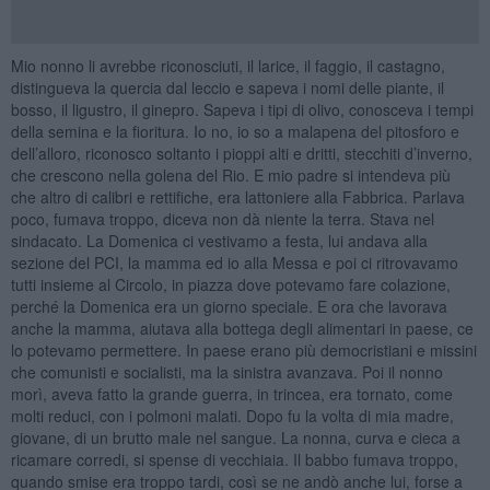
Mio nonno li avrebbe riconosciuti, il larice, il faggio, il castagno,
distingueva la quercia dal leccio e sapeva i nomi delle piante, il
bosso, il ligustro, il ginepro. Sapeva i tipi di olivo, conosceva i tempi
della semina e la fioritura. Io no, io so a malapena del pitosforo e
dell’alloro, riconosco soltanto i pioppi alti e dritti, stecchiti d’inverno,
che crescono nella golena del Rio. E mio padre si intendeva più
che altro di calibri e rettifiche, era lattoniere alla Fabbrica. Parlava
poco, fumava troppo, diceva non dà niente la terra. Stava nel
sindacato. La Domenica ci vestivamo a festa, lui andava alla
sezione del PCI, la mamma ed io alla Messa e poi ci ritrovavamo
tutti insieme al Circolo, in piazza dove potevamo fare colazione,
perché la Domenica era un giorno speciale. E ora che lavorava
anche la mamma, aiutava alla bottega degli alimentari in paese, ce
lo potevamo permettere. In paese erano più democristiani e missini
che comunisti e socialisti, ma la sinistra avanzava. Poi il nonno
morì, aveva fatto la grande guerra, in trincea, era tornato, come
molti reduci, con i polmoni malati. Dopo fu la volta di mia madre,
giovane, di un brutto male nel sangue. La nonna, curva e cieca a
ricamare corredi, si spense di vecchiaia. Il babbo fumava troppo,
quando smise era troppo tardi, così se ne andò anche lui, forse a