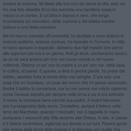
trovare la mamma. Mi disse alla fine non dà niente la vita, solo voi.
Ho una foto sbiadita di lui che sventola una bandiera rossa in
mezzo a un corteo. E un’altra in bianco e nero, che tengo
incorniciata sul comodino, della mamma e del babbo mentre
ballano a una festa popolare.
Me mi hanno mandato all’università, ho studiato e sono dottore in
scienze politiche, scienze confuse, ho lavorato in Comune, in città,
mi sono sposato e separato: abbiamo due figli maschi che vanno
alle superiori per ora e un giorno, finiti gli studi, cercheranno lavoro,
se ce ne sarà ancora per loro nel nuovo mondo e nel nuovo
millennio. Stanno un po’ con la madre e un po’ con me, nella casa
in collina, al paese. E questa, a dirla in poche parole, ho preso dal
babbo, sarebbe tutta la storia della mia famiglia. C’era solo una
cosa che mi ricordavo, un cosa del nonno che mi aveva raccontato.
Anche il babbo la conosceva, ma lui non aveva mai voluto saperne,
come l’avesse sepolta per sempre nella terra a cui si era sottratto.
Il nonno la ricordava bene perché suo padre, il nostro bisnonno,
era il protagonista della storia. Contadino, aiutava il fattore nelle
terre del Marchese, quando i mezzadri, con il cappello in mano,
portavano i resoconti alla Villa accanto alla Chiesa, in alto, in paese
e il fattore controllava, vigilando sul dovuto e sui furti. Povera gente
che viveva della forza delle braccia e si sfamava con quello che