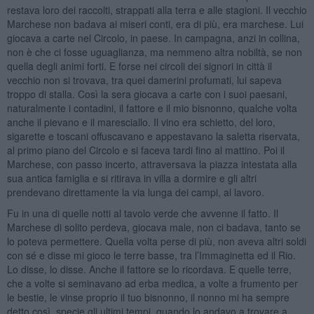
restava loro dei raccolti, strappati alla terra e alle stagioni. Il vecchio
Marchese non badava ai miseri conti, era di più, era marchese. Lui
giocava a carte nel Circolo, in paese. In campagna, anzi in collina,
non è che ci fosse uguaglianza, ma nemmeno altra nobiltà, se non
quella degli animi forti. E forse nei circoli dei signori in città il
vecchio non si trovava, tra quei damerini profumati, lui sapeva
troppo di stalla. Così la sera giocava a carte con i suoi paesani,
naturalmente i contadini, il fattore e il mio bisnonno, qualche volta
anche il pievano e il maresciallo. Il vino era schietto, del loro,
sigarette e toscani offuscavano e appestavano la saletta riservata,
al primo piano del Circolo e si faceva tardi fino al mattino. Poi il
Marchese, con passo incerto, attraversava la piazza intestata alla
sua antica famiglia e si ritirava in villa a dormire e gli altri
prendevano direttamente la via lunga dei campi, al lavoro.
Fu in una di quelle notti al tavolo verde che avvenne il fatto. Il
Marchese di solito perdeva, giocava male, non ci badava, tanto se
lo poteva permettere. Quella volta perse di più, non aveva altri soldi
con sé e disse mi gioco le terre basse, tra l’Immaginetta ed il Rio.
Lo disse, lo disse. Anche il fattore se lo ricordava. E quelle terre,
che a volte si seminavano ad erba medica, a volte a frumento per
le bestie, le vinse proprio il tuo bisnonno, il nonno mi ha sempre
detto così, specie gli ultimi tempi, quando lo andavo a trovare a