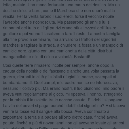
letto, malato. Una mano fortunata, una mano del destino. Ma un
destino cinico e baro, come il Marchese che non onorò mai la
vincita. Per la verità furono i suoi eredi, forse il vecchio nobile
l’avrebbe anche riconosciuta. Ma passarono gli anni e lui si
rimbambì del tutto e i figli patrizi erano più altezzosi dell’illustre
genitore e poi venne il fascismo a fare il resto. La nostra famiglia
alla fine provò a seminare, ma arrivarono i trattori dei signorini
marchesi a tagliare la strada, a chiudere la fossa e un manipolo di
camicie nere, giunto con una camionetta dalla città, distribuì
manganellate e olio di ricino a volontà. Bastardi!
Così quelle terre rimasero incolte per sempre, anche dopo la
caduta della nobiltà e del fascismo e anche una volta passata la
guerra, ritornati in città gli sfollati rifugiati in paese, scampati ai
bombardamenti. Quei campi, mio padre non se ne interessava,
nessuno li coltivò più. Ma erano nostri, il tuo bisnonno, mio padre li
aveva vinti regolarmente al gioco, mi ripeteva il nonno, stringendo
per la rabbia il fazzoletto tra le nocche ossute. E i debiti si pagano!
La vita dei poveri si paga, perché i debiti dei signori no? E si faceva
venire la tosse ed il sangue alla bocca. Aveva continuato a
zappettare la terra e a badare all’orto dietro casa, finché aveva
potuto, finché a più di novant’anni non gli avevano levato gli arnesi
e la bicicletta, dopo l’ultima caduta. E lui si era anche incazzato.