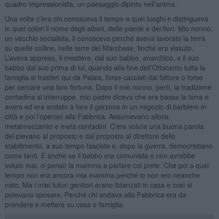
quadro impressionista, un paesaggio dipinto nell’anima.
Una volta c’era chi conosceva il tempo e quei luoghi e distingueva
in quei colori il nome degli alberi, delle piante e dei fiori. Mio nonno,
un vecchio socialista, li conosceva perché aveva lavorato la terra
su quelle colline, nelle terre del Marchese, finché era vissuto.
L’aveva appreso, il mestiere, dal suo babbo, anarchico, e il suo
babbo dal suo prima di lui, quando alla fine dell’Ottocento tutta la
famiglia si trasferì qui da Palaia, forse cacciati dal fattore o forse
per cercare una loro fortuna. Dopo il mio nonno, però, la tradizione
contadina si interruppe, mio padre diceva che era bassa la terra e
avara ed era andato a fare il garzone in un negozio di barbiere in
città e poi l’operaio alla Fabbrica. Assumevano allora:
metalmeccanici e metà contadini. C’era voluta una buona parola
del pievano al proposto e dal proposto al direttore dello
stabilimento, a suo tempo fascista e, dopo la guerra, democristiano
come tanti. E anche se il babbo era comunista e non avrebbe
voluto mai, ci pensò la mamma a parlare col prete. Che poi a quel
tempo non era ancora mia mamma perché io non ero neanche
nato. Ma i miei futuri genitori erano fidanzati in casa e così si
potevano sposare. Perché chi andava alla Fabbrica era da
prendere e mettere su casa e famiglia.