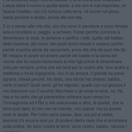
Lascia stare il nonno e quella storia, a me non è mai importata, mi
faceva il babbo, non c’è fortuna nella terra, né onore nel gioco,
lascia perdere e studia, pensa alla tua vita.
E io ci penso alla mia vita, ora che sono in pensione e sono rimasto
solo a ricordare e, peggio, a scrivere. Forse perché comincio a
dimenticare le cose, le persone e perfino i volti, quello del babbo,
della mamma, dei nonni, dei pochi amici rimasti e restano poche
parole e poche storie da raccontare, poca vita che dà quel che dà.
Mi restano le avare ed amare parole del babbo e la storia del
nonno che ho voluto raccontare ai miei figli prima di dimenticare
tutto per sempre, prima che sia tardi per la nostra vita. Uno andrà a
medicina o forse ingegneria, non lo sa ancora, il grande ha preso
agraria, chissà perché. Ha detto, che storia! Ha chiesto, babbo,
carte ci sono? Quali carte, gli ho risposto, quelle con cui giocava il
mio bisnonno con il vecchio Marchese e gli vinse le terre, no. Ha
riso e ha detto che gli piacerebbe coltivare quei campi tra
l’Immaginetta ed il Rio a vite selezionata e altro, di qualità, che la
terra può dare. Io non me ne intendo, non saprei, ma lui queste
cose le studia. Per l’olivo sono basse, dice, ma poi si vedrà,
semmai c’è ancora quel po’ di podere dietro casa che si arrampica
sulla collina. Se sono nostre le terre, sono nostre, babbo, ‘fanculo i
marchesi.