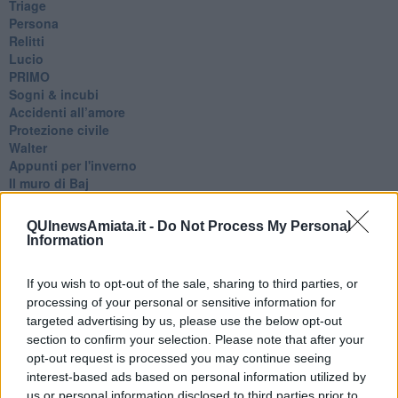
Triage
Persona
Relitti
Lucio
PRIMO
Sogni & incubi
Accidenti all’amore
Protezione civile
Walter
Appunti per l'inverno
Il muro di Baj
Biografia emotiva
La tempesta e altro
QUInewsAmiata.it -
Do Not Process My Personal
Umani
Information
I bolidi
Parole
If you wish to opt-out of the sale, sharing to third parties, or
Amarezza
processing of your personal or sensitive information for
Colpa & merito
targeted advertising by us, please use the below opt-out
Vento
section to confirm your selection. Please note that after your
​LA PANCHINA ROSSA Requiem per il Commissario
opt-out request is processed you may continue seeing
Ospedali del cuore
interest-based ads based on personal information utilized by
Coraçào
Charlie
us or personal information disclosed to third parties prior to