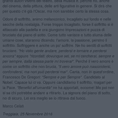
grandi autori viventi del teatro, della musica e, perché no, anche
del cinema, della pittura, delle arti figurative in genere. Si dirà che
per questo c'è già l'Oscar, ma non sarebbe certo la stessa cosa.
Odore di soffritto, animo melanconico, incagliato sul fondo e nelle
secche della nostalgia. Forse troppo incagliato, forse il soffritto si è
attaccato alla padella e ora giungono imprecazioni e puzza di
bruciato dal piano di sotto. Come tutto vanisce e tutto sfuma delle
umane cose, staranno dicendo: l'amore, la passione, persino il
soffritto. Soffriggere è anche un po' soffrire. Ne ho sentiti di soffritti
bruciare.
"Ho visto gente andare, perdersi e tornare e perdersi
ancora"
eppure
"ricordati: dovunque sei, se mi cercherai, sempre e
per sempre, dalla stessa parte mi troverai".
Perché il vero amore è
come un soffritto che non brucia,
"il vero amore può nascondersi,
confondersi, ma non può perdersi mai"
. Canta, non in quest'ordine,
Francesco De Gregori:
"Sempre e per Sempre".
Candidato al
Nobel. Capace lui ci va. Oppure candidiamo il soffritto, magari per
la Pace.
"Benefici all'umanità"
ne ha apportati, eccome! Ma poi non
si sa chi potrebbe andare a ritirarlo. La signora del piano di sotto,
no di sicuro. Lei era meglio se lo ritirava dal fuoco.
Marco Celati
Treggiaia, 25 Novembre 2016