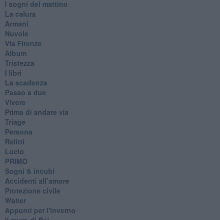
I sogni del mattino
La calura
Armani
Nuvole
Via Firenze
Album
Tristezza
I libri
La scadenza
Passo a due
Vivere
Prima di andare via
Triage
Persona
Relitti
Lucio
PRIMO
Sogni & incubi
Accidenti all’amore
Protezione civile
Walter
Appunti per l'inverno
Il muro di Baj