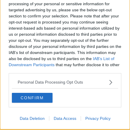
Anzi
processing of your personal or sensitive information for
Confessioni autoreferenziali
targeted advertising by us, please use the below opt-out
Utopie
section to confirm your selection. Please note that after your
Estate
opt-out request is processed you may continue seeing
Il lago
interest-based ads based on personal information utilized by
Il diluvio
us or personal information disclosed to third parties prior to
La classe
your opt-out. You may separately opt-out of the further
Pensieri incoerenti
disclosure of your personal information by third parties on the
Dal balcone
IAB’s list of downstream participants. This information may
Insomnia
also be disclosed by us to third parties on the
IAB’s List of
Il guardiano
Lo sgombero
Downstream Participants
that may further disclose it to other
Erodoto e Tucidide
third parties.
Il padre della storia
Pensieri brevi
Personal Data Processing Opt Outs
L'evoluzione della specie
Il servizio
CONFIRM
Riflessioni
L'Oscuro
Generazioni
Cristobal
Data Deletion
Data Access
Privacy Policy
Il paese dei balocchi
Ciò che resta