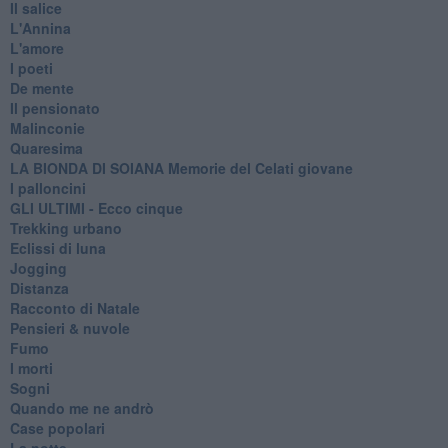
Il salice
L'Annina
L'amore
I poeti
De mente
Il pensionato
Malinconie
Quaresima
LA BIONDA DI SOIANA Memorie del Celati giovane
I palloncini
GLI ULTIMI - Ecco cinque
Trekking urbano
Eclissi di luna
Jogging
Distanza
Racconto di Natale
Pensieri & nuvole
Fumo
I morti
Sogni
Quando me ne andrò
Case popolari
La notte