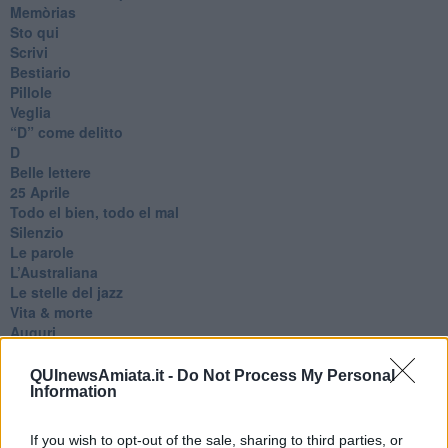
Memòrias
Sto qui
Scrivi
Bestiario
Pillole
Veglia
​“D” come delitto
D
Belle lettere
25 Aprile
Todo el bien, todo el mal
Silenzio
Le parole
​L’Australiana
Le stelle del jazz
Vita & morte
Auguri
Moro
Passanti
QUInewsAmiata.it -
Do Not Process My Personal
Continuando, la nonna e il carretto
Information
Metaverso smart
Fiamme
If you wish to opt-out of the sale, sharing to third parties, or