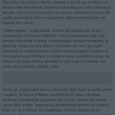
Racconta che uomini e donne, insieme o da soli, se ne hanno, si
ritirano nelle loro dimore, intorno a una tavola per il rito e il bisogno
del cibo. Non mi va di cucinare, non riesco, nemmeno ci provo. Mi
scaldo qualcosa di veloce e già pronto. Non era destino per me.
Diavolo d'un uomo!
"Fallen Angels"
, angeli caduti, cacciati dal paradiso per la loro
supponenza, per la loro ribellione. Che poi sarebbero due cose
diverse: discutibile la prima, comprensibile, spesso necessaria, la
seconda. Forse non era destino nemmeno per loro, gli angeli.
D'altronde la verità assoluta e il bene presuppongono il male e la
menzogna su cui trionfare. La diade si tiene, si giustifica quasi. Se
invece tutto fosse relativo sarebbe un altro paio di maniche, ma
molto più complicato. Meglio, però.
Anche gli angeli caduti fanno malinconia. Bob Dylan fa anche girare
i coglioni. Gli danno il Nobel, onorificenza di valore mondiale,
attribuita annualmente a persone che si sono distinte nei diversi
campi dello scibile,
"apportando considerevoli benefici all'umanit
à"
.
E lui non va a ritirarlo, fa il neghittoso. Più che malinconia fa
tristezza. All'Accademia di Svezia però gli ci sta bene. Hanno voluto