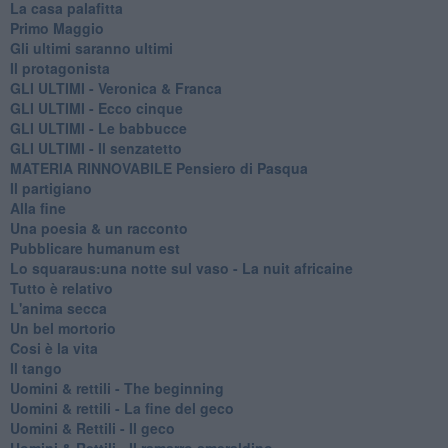
La casa palafitta
Primo Maggio
Gli ultimi saranno ultimi
Il protagonista
GLI ULTIMI - Veronica & Franca
GLI ULTIMI - Ecco cinque
GLI ULTIMI - Le babbucce
GLI ULTIMI - Il senzatetto
MATERIA RINNOVABILE Pensiero di Pasqua
Il partigiano
Alla fine
Una poesia & un racconto
Pubblicare humanum est
Lo squaraus:una notte sul vaso - La nuit africaine
Tutto è relativo
L'anima secca
Un bel mortorio
Cosi è la vita
Il tango
​Uomini & rettili - The beginning
​Uomini & rettili - La fine del geco
Uomini & Rettili - Il geco
Uomini & Rettili - Il ramarro smeraldino