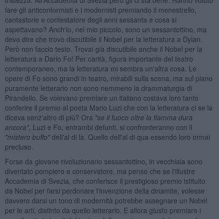
fare gli anticonformisti e i modernisti premiando il menestrello,
cantastorie e contestatore degli anni sessanta e cosa si
aspettavano? Anch'io, nel mio piccolo, sono un sessantottino, ma
devo dire che trovo discutibile il Nobel per la letteratura a Dylan.
Però non faccio testo. Trovai già discutibile anche il Nobel per la
letteratura a Dario Fo! Per carità, figura importante del teatro
contemporaneo, ma la letteratura mi sembra un'altra cosa. Le
opere di Fo sono grandi in teatro, mirabili sulla scena, ma sul piano
puramente letterario non sono nemmeno la drammaturgia di
Pirandello. Se volevano premiare un italiano costava loro tanto
conferire il premio al poeta Mario Luzi che con la letteratura ci se la
diceva senz'altro di più? Ora
"se il fuoco oltre la fiamma dura
ancora"
, Luzi e Fo, entrambi defunti, si confronteranno con il
"mistero buffo"
dell'al di là. Quello dell'al di qua essendo loro ormai
precluso.
Forse da giovane rivoluzionario sessantottino, in vecchiaia sono
diventato pompiere e conservatore, ma penso che se l'illustre
Accademia di Svezia, che conferisce il prestigioso premio istituito
da Nobel per farsi perdonare l'invenzione della dinamite, volesse
davvero darsi un tono di modernità potrebbe assegnare un Nobel
per le arti, distinto da quello letterario. E allora giusto premiare i