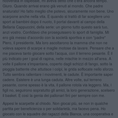
ricoverata in ospedale, mi aveva detto che c'era ancora tempo.
Giuro. Quando arrivai erano già venuti al mondo. Che padre
snaturato! Ho fatto meglio che potevo, sicuramente non bene. Uno
scarpone anche nella vita. E quando si trattò di far scegliere uno
sport ai bambini dopo il nuoto, li portai davanti al campo della
Bellaria Cappuccini, della serie: un giorno tutto questo sarà tuo,
anzi vostro. Confidavo che proseguissero lo sport di famiglia. Mi
ero già messo d'accordo con la società sportiva e con "padre"
Piero, il presidente. Ma loro ascoltarono la mamma che non ne
voleva sapere di scarpe e maglie motose da lavare. Pensare che a
me piaceva tanto giocare sotto l'acqua, con il terreno pesante. È il
più indicato per i goal di rapina, nelle mischie in mezzo all'area. A
volte il pallone s'impantana, coperto dagli schizzi di fango, sotto la
pioggia battente che attutisce i colpi, le grida soffocate nello sforzo.
Tutto sembra rallentare i movimenti, le cadute. È importante saper
cadere. Esistere è una lunga caduta. Altre volte, sul terreno
pesante, come spesso è la vita, il pallone rotola via leggero. Ma, i
figli no, seguirono sopratutto gli amici, la loro generazione, scelsero
il basket. E così la genia dei pallonari finì per sempre con me.
Appesi le scarpette al chiodo. Non giocai più, se non in qualche
partita per beneficienza o per solidarietà, ma facevo pena. Ho
giocato con le squadre dei ragazzi della Bianca, una cooperativa e