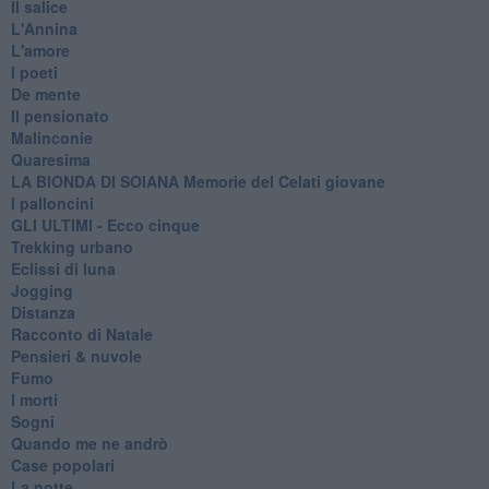
Il salice
L'Annina
L'amore
I poeti
De mente
Il pensionato
Malinconie
Quaresima
LA BIONDA DI SOIANA Memorie del Celati giovane
I palloncini
GLI ULTIMI - Ecco cinque
Trekking urbano
Eclissi di luna
Jogging
Distanza
Racconto di Natale
Pensieri & nuvole
Fumo
I morti
Sogni
Quando me ne andrò
Case popolari
La notte