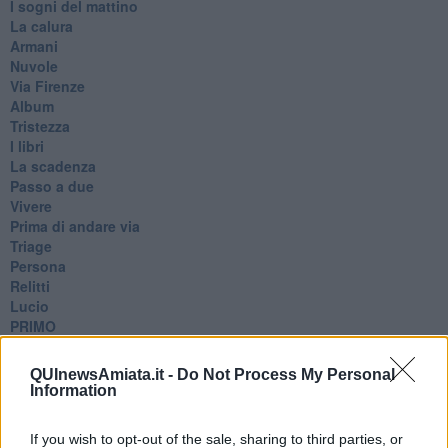
I sogni del mattino
La calura
Armani
Nuvole
Via Firenze
Album
Tristezza
I libri
La scadenza
Passo a due
Vivere
Prima di andare via
Triage
Persona
Relitti
Lucio
PRIMO
Sogni & incubi
Accidenti all’amore
QUInewsAmiata.it -
Do Not Process My Personal
Protezione civile
Information
Walter
Appunti per l'inverno
If you wish to opt-out of the sale, sharing to third parties, or
Il muro di Baj