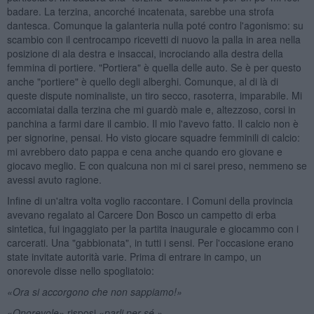
badare. La terzina, ancorché incatenata, sarebbe una strofa
dantesca. Comunque la galanteria nulla poté contro l'agonismo: su
scambio con il centrocampo ricevetti di nuovo la palla in area nella
posizione di ala destra e insaccai, incrociando alla destra della
femmina di portiere. "Portiera" è quella delle auto. Se è per questo
anche "portiere" è quello degli alberghi. Comunque, al di là di
queste dispute nominaliste, un tiro secco, rasoterra, imparabile. Mi
accomiatai dalla terzina che mi guardò male e, altezzoso, corsi in
panchina a farmi dare il cambio. Il mio l'avevo fatto. Il calcio non è
per signorine, pensai. Ho visto giocare squadre femminili di calcio:
mi avrebbero dato pappa e cena anche quando ero giovane e
giocavo meglio. E con qualcuna non mi ci sarei preso, nemmeno se
avessi avuto ragione.
Infine di un'altra volta voglio raccontare. I Comuni della provincia
avevano regalato al Carcere Don Bosco un campetto di erba
sintetica, fui ingaggiato per la partita inaugurale e giocammo con i
carcerati. Una "gabbionata", in tutti i sensi. Per l'occasione erano
state invitate autorità varie. Prima di entrare in campo, un
onorevole disse nello spogliatoio:
«Ora si accorgono che non sappiamo!»
«
Onorevole»
risposi «
parli per sé.»