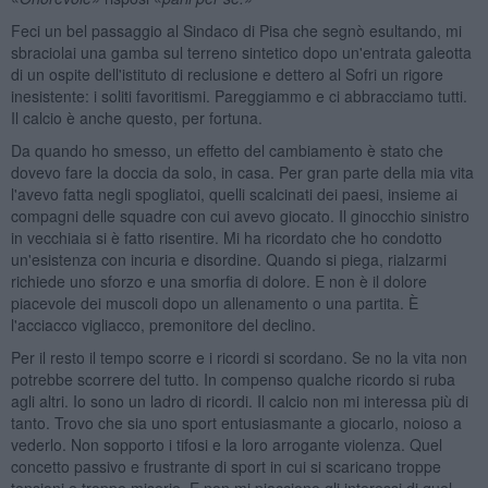
Feci un bel passaggio al Sindaco di Pisa che segnò esultando, mi
sbraciolai una gamba sul terreno sintetico dopo un'entrata galeotta
di un ospite dell'istituto di reclusione e dettero al Sofri un rigore
inesistente: i soliti favoritismi. Pareggiammo e ci abbracciamo tutti.
Il calcio è anche questo, per fortuna.
Da quando ho smesso, un effetto del cambiamento è stato che
dovevo fare la doccia da solo, in casa. Per gran parte della mia vita
l'avevo fatta negli spogliatoi, quelli scalcinati dei paesi, insieme ai
compagni delle squadre con cui avevo giocato. Il ginocchio sinistro
in vecchiaia si è fatto risentire. Mi ha ricordato che ho condotto
un'esistenza con incuria e disordine. Quando si piega, rialzarmi
richiede uno sforzo e una smorfia di dolore. E non è il dolore
piacevole dei muscoli dopo un allenamento o una partita. È
l'acciacco vigliacco, premonitore del declino.
Per il resto il tempo scorre e i ricordi si scordano. Se no la vita non
potrebbe scorrere del tutto. In compenso qualche ricordo si ruba
agli altri. Io sono un ladro di ricordi. Il calcio non mi interessa più di
tanto. Trovo che sia uno sport entusiasmante a giocarlo, noioso a
vederlo. Non sopporto i tifosi e la loro arrogante violenza. Quel
concetto passivo e frustrante di sport in cui si scaricano troppe
tensioni e troppe miserie. E non mi piacciono gli interessi di quel