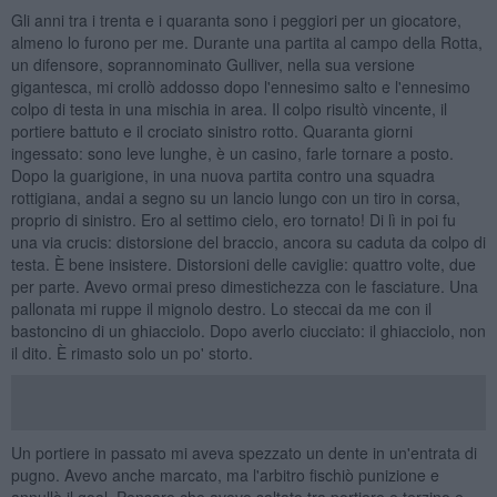
Gli anni tra i trenta e i quaranta sono i peggiori per un giocatore,
almeno lo furono per me. Durante una partita al campo della Rotta,
un difensore, soprannominato Gulliver, nella sua versione
gigantesca, mi crollò addosso dopo l'ennesimo salto e l'ennesimo
colpo di testa in una mischia in area. Il colpo risultò vincente, il
portiere battuto e il crociato sinistro rotto. Quaranta giorni
ingessato: sono leve lunghe, è un casino, farle tornare a posto.
Dopo la guarigione, in una nuova partita contro una squadra
rottigiana, andai a segno su un lancio lungo con un tiro in corsa,
proprio di sinistro. Ero al settimo cielo, ero tornato! Di lì in poi fu
una via crucis: distorsione del braccio, ancora su caduta da colpo di
testa. È bene insistere. Distorsioni delle caviglie: quattro volte, due
per parte. Avevo ormai preso dimestichezza con le fasciature. Una
pallonata mi ruppe il mignolo destro. Lo steccai da me con il
bastoncino di un ghiacciolo. Dopo averlo ciucciato: il ghiacciolo, non
il dito. È rimasto solo un po' storto.
Un portiere in passato mi aveva spezzato un dente in un'entrata di
pugno. Avevo anche marcato, ma l'arbitro fischiò punizione e
annullò il goal. Pensare che avevo saltato tra portiere e terzino e