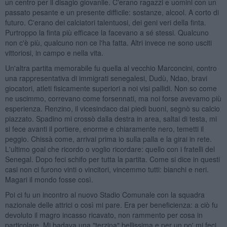
un centro per il disagio giovanile. C'erano ragazzi e uomini con un
passato pesante e un presente difficile: sostanze, alcool. A corto di
futuro. C'erano dei calciatori talentuosi, dei geni veri della finta.
Purtroppo la finta più efficace la facevano a sé stessi. Qualcuno
non c'è più, qualcuno non ce l'ha fatta. Altri invece ne sono usciti
vittoriosi, in campo e nella vita.
Un'altra partita memorabile fu quella al vecchio Marconcini, contro
una rappresentativa di immigrati senegalesi, Dudù, Ndao, bravi
giocatori, atleti fisicamente superiori a noi visi pallidi. Non so come
ne uscimmo, correvano come forsennati, ma noi forse avevamo più
esperienza. Renzino, il vicesindaco dai piedi buoni, segnò su calcio
piazzato. Spadino mi crossò dalla destra in area, saltai di testa, mi
si fece avanti il portiere, enorme e chiaramente nero, temetti il
peggio. Chissà come, arrivai prima io sulla palla e la girai in rete.
L'ultimo goal che ricordo o voglio ricordare: quello con i fratelli del
Senegal. Dopo feci schifo per tutta la partita. Come si dice in questi
casi non ci furono vinti o vincitori, vincemmo tutti: bianchi e neri.
Magari il mondo fosse così.
Poi ci fu un incontro al nuovo Stadio Comunale con la squadra
nazionale delle attrici o così mi pare. Era per beneficienza: a ciò fu
devoluto il magro incasso ricavato, non rammento per cosa in
particolare. Mi badava una "terzina" bellissima e per un po' mi feci