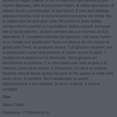
mondo disonesto, fatto di procuratori felloni, di odiosi speculatori, di
evasori fiscali e previdenziali, di falsi bilanci. E tutto quel dispiego
costoso di polizia, tutta la comunicazione pervasiva dei media. Non
si capisce perché quei gran soldi. Né perché lo Stato debba
corrisponderli o perché un imprenditore debba elargirli, ammesso
che lo faccia davvero, anziché pensare alla sua impresa, ai suoi
dipendenti. E i compensi miliardari dei giocatori, che senso hanno
in un mondo così squilibrato? Sono un'offesa a ciò che rimane di
giusto sulla Terra, se qualcosa rimane. Tutti giocatori stranieri; non
si valorizzano i nostri vivai giovanili, le nostre scuole di calcio. I
risultati poi si vedono con la Nazionale. Noi si giocava per
divertimento e passione. E la vita è stata così, fatta di gioie e di
tristezze, come deve essere. E di passioni. La vita è un pallone.
Qualche volta si hanno sprazzi da serie A. Più spesso si milita nelle
serie minori, in periferia. Ma il campionato va avanti,
dignitosamente e con sobrietà. Si vince, si perde, a volte si
pareggia.
Fine
Marco Celati
Pontedera, 17 Ottobre 2016