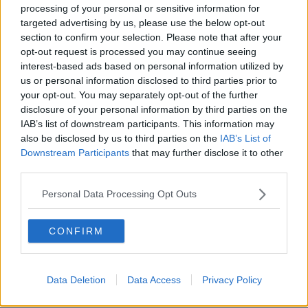
processing of your personal or sensitive information for
Biografia emotiva
targeted advertising by us, please use the below opt-out
La tempesta e altro
section to confirm your selection. Please note that after your
Umani
opt-out request is processed you may continue seeing
I bolidi
interest-based ads based on personal information utilized by
Parole
Amarezza
us or personal information disclosed to third parties prior to
Colpa & merito
your opt-out. You may separately opt-out of the further
Vento
disclosure of your personal information by third parties on the
​LA PANCHINA ROSSA Requiem per il Commissario
IAB’s list of downstream participants. This information may
Ospedali del cuore
also be disclosed by us to third parties on the
IAB’s List of
Coraçào
Downstream Participants
that may further disclose it to other
Charlie
third parties.
Il telefono del vento
Testamento & Commiato
Personal Data Processing Opt Outs
Poeta
​La colpa - Memorie del commissario
CONFIRM
Autunno
Gracias a la vida
Somnium
Fly me to the moon
Data Deletion
Data Access
Privacy Policy
Hop!
O sonho de um prisioneiro