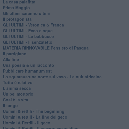
La casa palafitta
Primo Maggio
Gli ultimi saranno ultimi
Il protagonista
GLI ULTIMI - Veronica & Franca
GLI ULTIMI - Ecco cinque
GLI ULTIMI - Le babbucce
GLI ULTIMI - Il senzatetto
MATERIA RINNOVABILE Pensiero di Pasqua
Il partigiano
Alla fine
Una poesia & un racconto
Pubblicare humanum est
Lo squaraus:una notte sul vaso - La nuit africaine
Tutto è relativo
L'anima secca
Un bel mortorio
Cosi è la vita
Il tango
​Uomini & rettili - The beginning
​Uomini & rettili - La fine del geco
Uomini & Rettili - Il geco
Uomini & Rettili - Il ramarro smeraldino