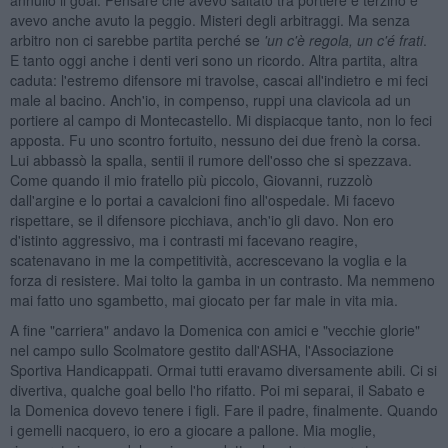
avevo anche avuto la peggio. Misteri degli arbitraggi. Ma senza
arbitro non ci sarebbe partita perché se
'un c'è regola, un c'
é frati
.
E tanto oggi anche i denti veri sono un ricordo. Altra partita, altra
caduta: l'estremo difensore mi travolse, cascai all'indietro e mi feci
male al bacino. Anch'io, in compenso, ruppi una clavicola ad un
portiere al campo di Montecastello. Mi dispiacque tanto, non lo feci
apposta. Fu uno scontro fortuito, nessuno dei due frenò la corsa.
Lui abbassò la spalla, sentii il rumore dell'osso che si spezzava.
Come quando il mio fratello più piccolo, Giovanni, ruzzolò
dall'argine e lo portai a cavalcioni fino all'ospedale. Mi facevo
rispettare, se il difensore picchiava, anch'io gli davo. Non ero
d'istinto aggressivo, ma i contrasti mi facevano reagire,
scatenavano in me la competitività, accrescevano la voglia e la
forza di resistere. Mai tolto la gamba in un contrasto. Ma nemmeno
mai fatto uno sgambetto, mai giocato per far male in vita mia.
A fine "carriera" andavo la Domenica con amici e "vecchie glorie"
nel campo sullo Scolmatore gestito dall'ASHA, l'Associazione
Sportiva Handicappati. Ormai tutti eravamo diversamente abili. Ci si
divertiva, qualche goal bello l'ho rifatto. Poi mi separai, il Sabato e
la Domenica dovevo tenere i figli. Fare il padre, finalmente. Quando
i gemelli nacquero, io ero a giocare a pallone. Mia moglie,