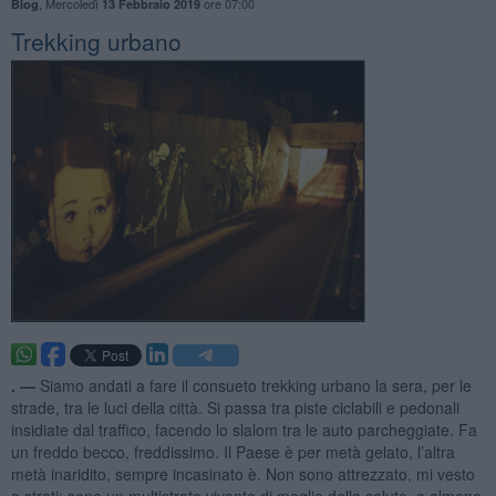
,
Mercoledì
ore 07:00
Blog
13 Febbraio 2019
Trekking urbano
. —
Siamo andati a fare il consueto trekking urbano la sera, per le
strade, tra le luci della città. Si passa tra piste ciclabili e pedonali
insidiate dal traffico, facendo lo slalom tra le auto parcheggiate. Fa
un freddo becco, freddissimo. Il Paese è per metà gelato, l’altra
metà inaridito, sempre incasinato è. Non sono attrezzato, mi vesto
a strati: sono un multistrato vivente di maglie della salute, o almeno