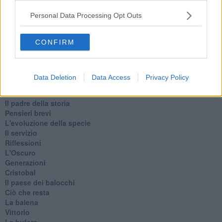
Estate
Il lago
Personal Data Processing Opt Outs
Il diluvio
La classe
CONFIRM
Pensieri incoerenti
Dal balcone
Insomnia
Il guardiano
Data Deletion
Data Access
Privacy Policy
Lo sgombero
Erodoto e Tucidide
Il padre della storia
Pensieri brevi
L'evoluzione della specie
Il servizio
Riflessioni
L'Oscuro
Generazioni
Cristobal
Il paese dei balocchi
Ciò che resta
La balena
Vittorio
La bufera