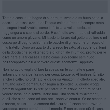
Torno a casa in un bagno di sudore, mi svesto e mi butto sotto la
doccia. La miscelazione dell’acqua calda e fredda è sempre stato
un sogno irrealizzabile, come la felicità: a volte sembra di
raggiungerla e subito si perde. E così tutto avvampa e si raffredda
come un amore giovane. Mi lascio torturare dal getto a bollore e mi
cospargo di bagno schiuma alle bacche di ginepro nero, regalo di
mio fratello. Dopo un quarto d’ora esco lessato, al vapore, dai fumi
della doccia che so di ginepro e di cinghiale in umido, pronto per le
olive nere e la fricassea. Resto come uno scemo seminudo
nell’accappatoio blu a scrivere queste scemenze. Appunto.
Non ho avuto voglia di fare la spesa, un tè con latte e pane
imburrato andrà benissimo per cena. Leggero. All’inglese. È finito
anche il caffè, ho ordinato le cialde su Amazon, in offerta speciale,
arrivano subito domani. Consegna a domicilio. Al giorno d’oggi
potresti organizzarti in rete per stare in relazione con tutti senza
vedere nessuno e senza uscire mai. Una sorta di “hikikomori”,
quelli che si riducono ad una reclusione volontaria. Se ne stanno in
disparte, chiusi in una camera della cui confusione non provano
vergogna, come per sé o per il mondo. E non escono più di casa.