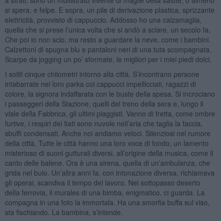
si spera, e felpe. E sopra, un pile di derivazione plastica, sprizzante
elettricità, provvisto di cappuccio. Addosso ho una calzamaglia,
quella che si prese l’unica volta che si andò a sciare, un secolo fa.
Che poi io non scio, ma resto a guardare la neve, come i bambini.
Calzettoni di spugna blu e pantaloni neri di una tuta scompagnata.
Scarpe da jogging un po’ sformate, le migliori per i miei piedi dolci.
I soliti cinque chilometri intorno alla città. S’incontrano persone
intabarrate nei loro parka coi cappucci impellicciati, ragazzi di
colore, la signora indaffarata con le buste della spesa. Si incrociano
i passeggeri della Stazione, quelli del treno della sera e, lungo il
viale della Fabbrica, gli ultimi piaggisti. Vanno di fretta, come ombre
furtive, i respiri dei fiati sono nuvole nell’aria che taglia la faccia,
sbuffi condensati. Anche noi andiamo veloci. Silenziosi nel rumore
della città. Tutte le città hanno una loro voce di fondo, un lamento
misterioso di suoni gutturali diversi, all’origine della musica, come il
canto delle balene. Ora è una sirena, quella di un’ambulanza, che
grida nel buio. Un’altra anni fa, con intonazione diversa, richiamava
gli operai, scandiva il tempo del lavoro. Nel sottopasso deserto
della ferrovia, il murales di una bimba, enigmatico, ci guarda. La
compagna in una foto la immortala. Ha una smorfia buffa sul viso,
sta fischiando. La bambina, s’intende.