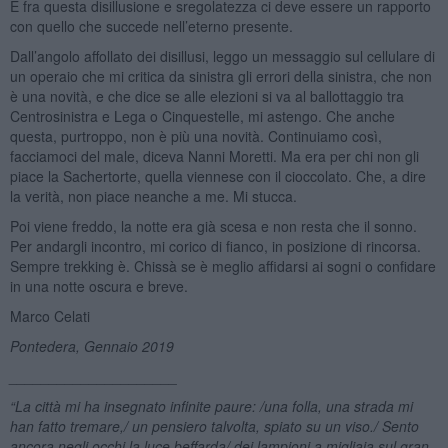
E fra questa disillusione e sregolatezza ci deve essere un rapporto
con quello che succede nell’eterno presente.
Dall’angolo affollato dei disillusi, leggo un messaggio sul cellulare di
un operaio che mi critica da sinistra gli errori della sinistra, che non
è una novità, e che dice se alle elezioni si va al ballottaggio tra
Centrosinistra e Lega o Cinquestelle, mi astengo. Che anche
questa, purtroppo, non è più una novità. Continuiamo così,
facciamoci del male, diceva Nanni Moretti. Ma era per chi non gli
piace la Sachertorte, quella viennese con il cioccolato. Che, a dire
la verità, non piace neanche a me. Mi stucca.
Poi viene freddo, la notte era già scesa e non resta che il sonno.
Per andargli incontro, mi corico di fianco, in posizione di rincorsa.
Sempre trekking è. Chissà se è meglio affidarsi ai sogni o confidare
in una notte oscura e breve.
Marco Celati
Pontedera, Gennaio 2019
_____________________
“La citt
à
mi ha insegnato infinite paure: /una folla, una strada mi
han fatto tremare,/ un pensiero talvolta, spiato su un viso./ Sento
ancora negli occhi la luce beffarda/ dei lampioni a migliaia sul gran