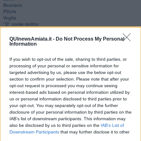
Bestiario
Pillole
Veglia
​“D” come delitto
D
Belle lettere
QUInewsAmiata.it -
Do Not Process My Personal
25 Aprile
Information
Todo el bien, todo el mal
Silenzio
If you wish to opt-out of the sale, sharing to third parties, or
Le parole
processing of your personal or sensitive information for
​L’Australiana
targeted advertising by us, please use the below opt-out
Le stelle del jazz
section to confirm your selection. Please note that after your
Vita & morte
opt-out request is processed you may continue seeing
Auguri
interest-based ads based on personal information utilized by
Moro
us or personal information disclosed to third parties prior to
Passanti
Continuando, la nonna e il carretto
your opt-out. You may separately opt-out of the further
Metaverso smart
disclosure of your personal information by third parties on the
Fiamme
IAB’s list of downstream participants. This information may
Anzi
also be disclosed by us to third parties on the
IAB’s List of
Confessioni autoreferenziali
Downstream Participants
that may further disclose it to other
Utopie
third parties.