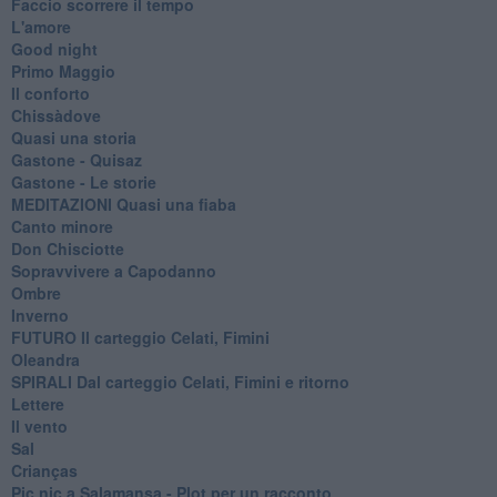
Faccio scorrere il tempo
L'amore
Good night
Primo Maggio
Il conforto
Chissàdove
Quasi una storia
Gastone - Quisaz
Gastone - Le storie
MEDITAZIONI Quasi una fiaba
Canto minore
Don Chisciotte
Sopravvivere a Capodanno
Ombre
Inverno
FUTURO Il carteggio Celati, Fimini
Oleandra
SPIRALI Dal carteggio Celati, Fimini e ritorno
Lettere
Il vento
Sal
Crianças
Pic nic a Salamansa - Plot per un racconto