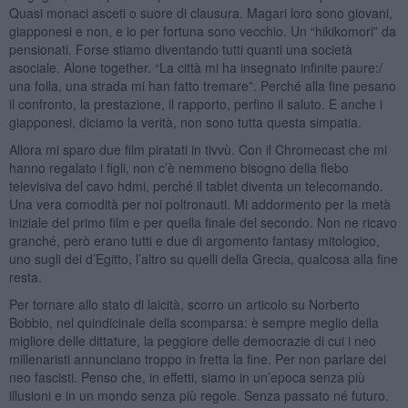
Quasi monaci asceti o suore di clausura. Magari loro sono giovani,
giapponesi e non, e io per fortuna sono vecchio. Un “hikikomori” da
pensionati. Forse stiamo diventando tutti quanti una società
asociale. Alone together. “La città mi ha insegnato infinite paure:/
una folla, una strada mi han fatto tremare”. Perché alla fine pesano
il confronto, la prestazione, il rapporto, perfino il saluto. E anche i
giapponesi, diciamo la verità, non sono tutta questa simpatia.
Allora mi sparo due film piratati in tivvù. Con il Chromecast che mi
hanno regalato i figli, non c’è nemmeno bisogno della flebo
televisiva del cavo hdmi, perché il tablet diventa un telecomando.
Una vera comodità per noi poltronauti. Mi addormento per la metà
iniziale del primo film e per quella finale del secondo. Non ne ricavo
granché, però erano tutti e due di argomento fantasy mitologico,
uno sugli dei d’Egitto, l’altro su quelli della Grecia, qualcosa alla fine
resta.
Per tornare allo stato di laicità, scorro un articolo su Norberto
Bobbio, nel quindicinale della scomparsa: è sempre meglio della
migliore delle dittature, la peggiore delle democrazie di cui i neo
millenaristi annunciano troppo in fretta la fine. Per non parlare dei
neo fascisti. Penso che, in effetti, siamo in un’epoca senza più
illusioni e in un mondo senza più regole. Senza passato né futuro.