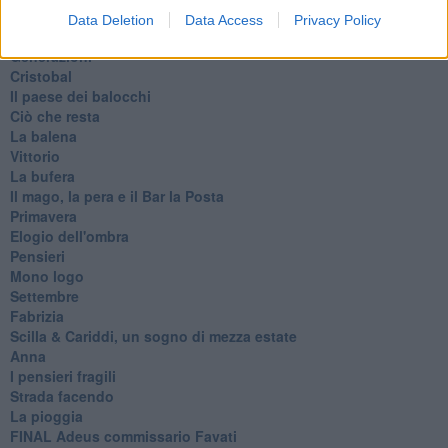
Riflessioni
Data Deletion
Data Access
Privacy Policy
L'Oscuro
Generazioni
Cristobal
Il paese dei balocchi
Ciò che resta
La balena
Vittorio
La bufera
Il mago, la pera e il Bar la Posta
Primavera
Elogio dell'ombra
Pensieri
Mono logo
Settembre
Fabrizia
​Scilla & Cariddi, un sogno di mezza estate
Anna
I pensieri fragili
Strada facendo
La pioggia
FINAL Adeus commissario Favati