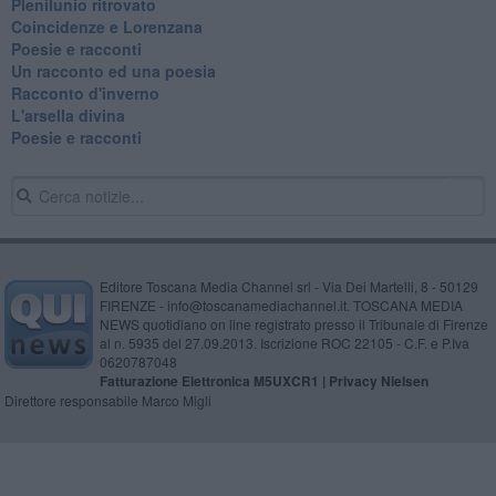
Plenilunio ritrovato
Coincidenze e Lorenzana
Poesie e racconti
Un racconto ed una poesia
Racconto d'inverno
​L'arsella divina
Poesie e racconti
Editore Toscana Media Channel srl - Via Dei Martelli, 8 - 50129
FIRENZE - info@toscanamediachannel.it. TOSCANA MEDIA
NEWS quotidiano on line registrato presso il Tribunale di Firenze
al n. 5935 del 27.09.2013. Iscrizione ROC 22105 - C.F. e P.Iva
0620787048
Fatturazione Elettronica M5UXCR1 |
Privacy Nielsen
Direttore responsabile Marco Migli
Powered by
Aperion.it