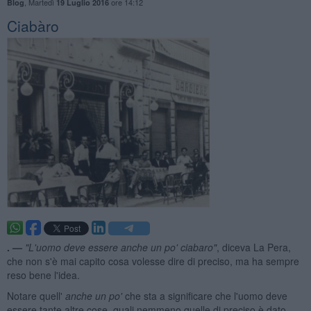
,
Martedì
ore 14:12
Blog
19 Luglio 2016
Ciabàro
. —
"L'uomo deve essere anche un po' ciabaro"
, diceva La Pera,
che non s'è mai capito cosa volesse dire di preciso, ma ha sempre
reso bene l'idea.
Notare quell'
anche un po'
che sta a significare che l'uomo deve
essere tante altre cose, quali nemmeno quelle di preciso è dato