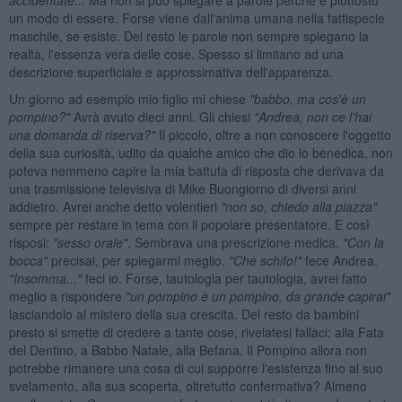
un modo di essere. Forse viene dall'anima umana nella fattispecie
maschile, se esiste. Del resto le parole non sempre spiegano la
realtà, l'essenza vera delle cose. Spesso si limitano ad una
descrizione superficiale e approssimativa dell'apparenza.
Un giorno ad esempio mio figlio mi chiese
"babbo, ma cos'è un
pompino?
"
Avrà avuto dieci anni. Gli chiesi
"Andrea, non ce l'hai
una domanda di riserva?"
Il piccolo, oltre a non conoscere l'oggetto
della sua curiosità, udito da qualche amico che dio lo benedica, non
poteva nemmeno capire la mia battuta di risposta che derivava da
una trasmissione televisiva di Mike Buongiorno di diversi anni
addietro. Avrei anche detto volentieri
"non so, chiedo alla piazza"
sempre per restare in tema con il popolare presentatore. E così
risposi:
"sesso orale"
. Sembrava una prescrizione medica.
"Con la
bocca"
precisai, per spiegarmi meglio.
"Che schifo!"
fece Andrea.
"Insomma..."
feci io. Forse, tautologia per tautologia, avrei fatto
meglio a rispondere
"un pompino è un pompino, da grande capirai"
lasciandolo al mistero della sua crescita. Del resto da bambini
presto si smette di credere a tante cose, rivelatesi fallaci: alla Fata
del Dentino, a Babbo Natale, alla Befana. Il Pompino allora non
potrebbe rimanere una cosa di cui supporre l'esistenza fino al suo
svelamento, alla sua scoperta, oltretutto confermativa? Almeno