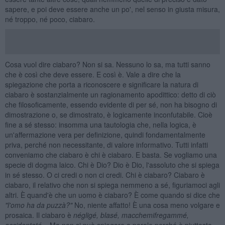
sapere, e poi deve essere anche un po', nel senso in giusta misura,
né troppo, né poco, ciabaro.
Cosa vuol dire ciabaro? Non si sa. Nessuno lo sa, ma tutti sanno
che è così che deve essere. E così è. Vale a dire che la
spiegazione che porta a riconoscere e significare la natura di
ciabaro è sostanzialmente un ragionamento apodittico: detto di ciò
che filosoficamente, essendo evidente di per sé, non ha bisogno di
dimostrazione o, se dimostrato, è logicamente inconfutabile. Cioè
fine a sé stesso: insomma una tautologia che, nella logica, è
un'affermazione vera per definizione, quindi fondamentalmente
priva, perché non necessitante, di valore informativo. Tutti infatti
conveniamo che ciabaro è chi è ciabaro. E basta. Se vogliamo una
specie di dogma laico. Chi è Dio? Dio è Dio, l'assoluto che si spiega
in sé stesso. O ci credi o non ci credi. Chi è ciabaro? Ciabaro è
ciabaro, il relativo che non si spiega nemmeno a sé, figuriamoci agli
altri. È quand'è che un uomo è ciabaro? È come quando si dice che
"l'omo ha da puzz
à
?"
No, niente affatto! È una cosa meno volgare e
prosaica. Il ciabaro è
négligé, blasé, macchemifregammé,
accidentaté...
Ma non si può spiegare a parole perché è piuttosto