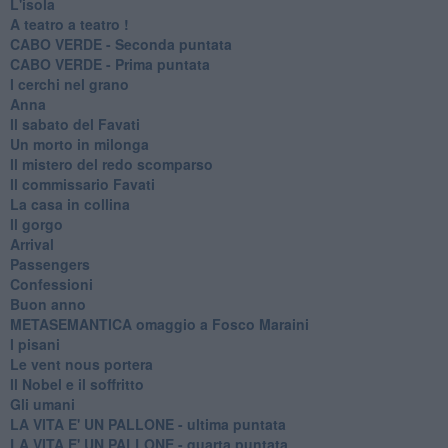
L'isola
A teatro a teatro !
CABO VERDE - Seconda puntata
CABO VERDE - Prima puntata
I cerchi nel grano
Anna
Il sabato del Favati
Un morto in milonga
Il mistero del redo scomparso
Il commissario Favati
La casa in collina
Il gorgo
Arrival
Passengers
Confessioni
Buon anno
METASEMANTICA omaggio a Fosco Maraini
I pisani
Le vent nous portera
Il Nobel e il soffritto
Gli umani
LA VITA E' UN PALLONE - ultima puntata
LA VITA E' UN PALLONE - quarta puntata