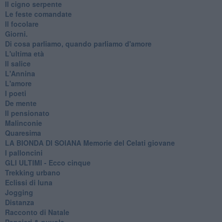
Il cigno serpente
Le feste comandate
Il focolare
Giorni.
Di cosa parliamo, quando parliamo d'amore
L'ultima età
Il salice
L'Annina
L'amore
I poeti
De mente
Il pensionato
Malinconie
Quaresima
LA BIONDA DI SOIANA Memorie del Celati giovane
I palloncini
GLI ULTIMI - Ecco cinque
Trekking urbano
Eclissi di luna
Jogging
Distanza
Racconto di Natale
Pensieri & nuvole