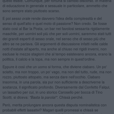
quello esiste. Comunque, per fortuna si cambiò discorso. In materia
di educazione in generale e sessuale in particolare, ammetto che
sono sempre stato piuttosto scarso.
E poi
sesso orale
rende davvero l'idea della complessità e del
senso di quell'atto e quel moto di passione? Non credo. Se fosse
stato così al Bar la Posta, un bar nei favolosi sessanta rigidamente
maschile, per uomini soli più che per soli uomini, saremmo stati tutti
dei grandi esperti di sesso orale, nel senso che di sesso più che
altro se ne parlava. Gli argomenti di discussione infatti nelle calde
notti d'estate all'aperto, ma anche al chiuso nei rigidi inverni, non
escluse le mezze stagioni che al tempo esistevano ancora, erano la
politica, il calcio e la topa, ma non sempre in quest'ordine.
Eppure è così che un uomo si forma, che diviene ciabaro. Un po'
sciatto, ma non troppo, un po' vago, ma non del tutto, rude, ma non
rozzo, piuttosto attopato, ma senza dare nell'occhio. Ciabaro
insomma, in una parola, sia pur non sufficiente a descriverne la
sostanza, il significato profondo. Diversamente dal Confetto Falqui,
un lassativo per cui, in uno storico Carosello per bocca di Tino
Scotti, si diceva:
"Basta la parola!
"
. Chissà perché.
Però, merita prolungare ancora questa disputa nominalistica con
probabili effetti lassativi? Magari quelli promessi e chissà se