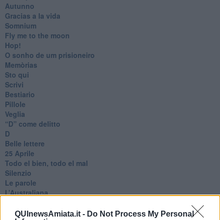
Autunno
Gracias a la vida
Somnium
Fly me to the moon
Hop!
O sonho de um prisioneiro
Memòrias
Sto qui
Scrivi
Bestiario
Pillole
Veglia
​“D” come delitto
D
Belle lettere
25 Aprile
Todo el bien, todo el mal
Silenzio
Le parole
​L’Australiana
Le stelle del jazz
Vita & morte
QUInewsAmiata.it -
Do Not Process My Personal