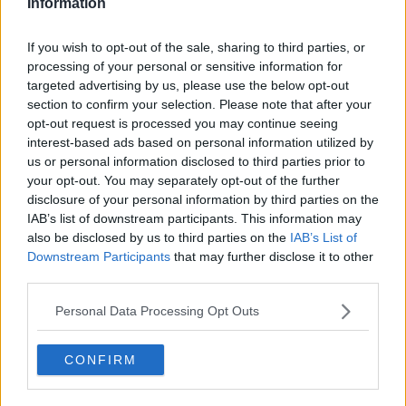
Auguri
Information
Moro
Passanti
If you wish to opt-out of the sale, sharing to third parties, or
Continuando, la nonna e il carretto
processing of your personal or sensitive information for
Metaverso smart
targeted advertising by us, please use the below opt-out
Fiamme
section to confirm your selection. Please note that after your
Anzi
opt-out request is processed you may continue seeing
Confessioni autoreferenziali
interest-based ads based on personal information utilized by
Utopie
us or personal information disclosed to third parties prior to
Estate
your opt-out. You may separately opt-out of the further
Il lago
disclosure of your personal information by third parties on the
Il diluvio
IAB’s list of downstream participants. This information may
La classe
also be disclosed by us to third parties on the
IAB’s List of
Pensieri incoerenti
Dal balcone
Downstream Participants
that may further disclose it to other
Insomnia
third parties.
Il guardiano
Lo sgombero
Personal Data Processing Opt Outs
Erodoto e Tucidide
Il padre della storia
CONFIRM
Pensieri brevi
L'evoluzione della specie
Il servizio