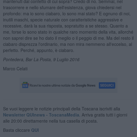
mantenuti dal confetto di cui sopra? Credo di no. Semmai, nel
trascorrere e nello sfumare dell'esistenza, giova chiedersi nel
profondo: ma io sono ciabaro, lo sono mai stato? E ognuno di noi,
inutili maschi, specie naturale con caratteristiche aggressive e
recessive, darà la sua risposta, sopratutto a se stesso. Quanto a
me, forse lo sono stato in qualche raro momento della vita, allorché
non saprei dire se ho dato il meglio o il peggio di me. Ma del resto il
ciabaro disprezza l'ordinario, ma non mira nemmeno all'eccelso, al
perfetto. Perché, appunto, è ciabaro.
Pontedera, Bar La Posta, 9 Luglio 2016
Marco Celati
Se vuoi leggere le notizie principali della Toscana iscriviti alla
Newsletter QUInews - ToscanaMedia.
Arriva gratis tutti i giorni
alle 20:00 direttamente nella tua casella di posta.
Basta cliccare
QUI