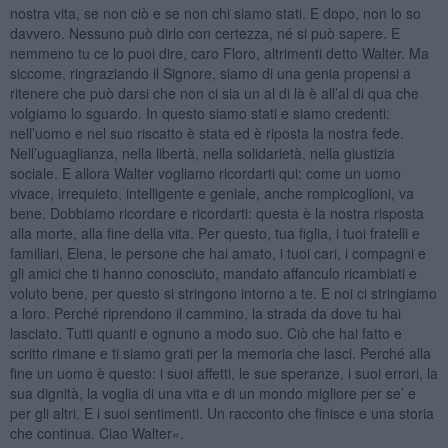
nostra vita, se non ciò e se non chi siamo stati. E dopo, non lo so
davvero. Nessuno può dirlo con certezza, né si può sapere. E
nemmeno tu ce lo puoi dire, caro Floro, altrimenti detto Walter. Ma
siccome, ringraziando il Signore, siamo di una genia propensi a
ritenere che può darsi che non ci sia un al di là è all’al di qua che
volgiamo lo sguardo. In questo siamo stati e siamo credenti:
nell’uomo e nel suo riscatto è stata ed è riposta la nostra fede.
Nell’uguaglianza, nella libertà, nella solidarietà, nella giustizia
sociale. E allora Walter vogliamo ricordarti qui: come un uomo
vivace, irrequieto, intelligente e geniale, anche rompicoglioni, va
bene. Dobbiamo ricordare e ricordarti: questa è la nostra risposta
alla morte, alla fine della vita. Per questo, tua figlia, i tuoi fratelli e
familiari, Elena, le persone che hai amato, i tuoi cari, i compagni e
gli amici che ti hanno conosciuto, mandato affanculo ricambiati e
voluto bene, per questo si stringono intorno a te. E noi ci stringiamo
a loro. Perché riprendono il cammino, la strada da dove tu hai
lasciato. Tutti quanti e ognuno a modo suo. Ciò che hai fatto e
scritto rimane e ti siamo grati per la memoria che lasci. Perché alla
fine un uomo è questo: i suoi affetti, le sue speranze, i suoi errori, la
sua dignità, la voglia di una vita e di un mondo migliore per se’ e
per gli altri. E i suoi sentimenti. Un racconto che finisce e una storia
che continua. Ciao Walter».