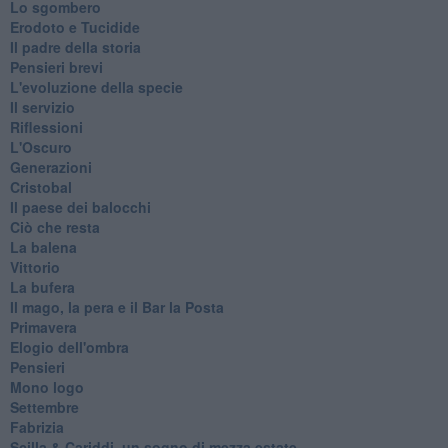
Lo sgombero
Erodoto e Tucidide
Il padre della storia
Pensieri brevi
L'evoluzione della specie
Il servizio
Riflessioni
L'Oscuro
Generazioni
Cristobal
Il paese dei balocchi
Ciò che resta
La balena
Vittorio
La bufera
Il mago, la pera e il Bar la Posta
Primavera
Elogio dell'ombra
Pensieri
Mono logo
Settembre
Fabrizia
​Scilla & Cariddi, un sogno di mezza estate