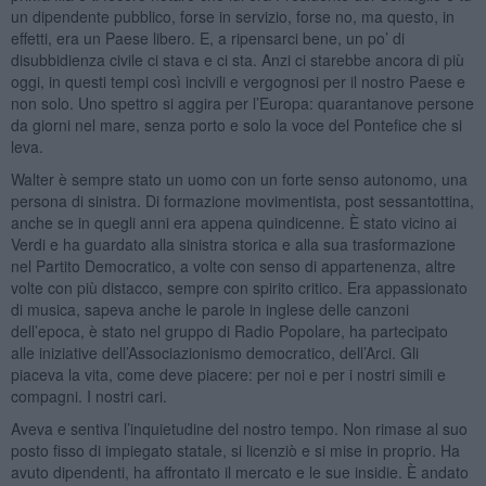
un dipendente pubblico, forse in servizio, forse no, ma questo, in
effetti, era un Paese libero. E, a ripensarci bene, un po’ di
disubbidienza civile ci stava e ci sta. Anzi ci starebbe ancora di più
oggi, in questi tempi così incivili e vergognosi per il nostro Paese e
non solo. Uno spettro si aggira per l’Europa: quarantanove persone
da giorni nel mare, senza porto e solo la voce del Pontefice che si
leva.
Walter è sempre stato un uomo con un forte senso autonomo, una
persona di sinistra. Di formazione movimentista, post sessantottina,
anche se in quegli anni era appena quindicenne. È stato vicino ai
Verdi e ha guardato alla sinistra storica e alla sua trasformazione
nel Partito Democratico, a volte con senso di appartenenza, altre
volte con più distacco, sempre con spirito critico. Era appassionato
di musica, sapeva anche le parole in inglese delle canzoni
dell’epoca, è stato nel gruppo di Radio Popolare, ha partecipato
alle iniziative dell’Associazionismo democratico, dell’Arci. Gli
piaceva la vita, come deve piacere: per noi e per i nostri simili e
compagni. I nostri cari.
Aveva e sentiva l’inquietudine del nostro tempo. Non rimase al suo
posto fisso di impiegato statale, si licenziò e si mise in proprio. Ha
avuto dipendenti, ha affrontato il mercato e le sue insidie. È andato