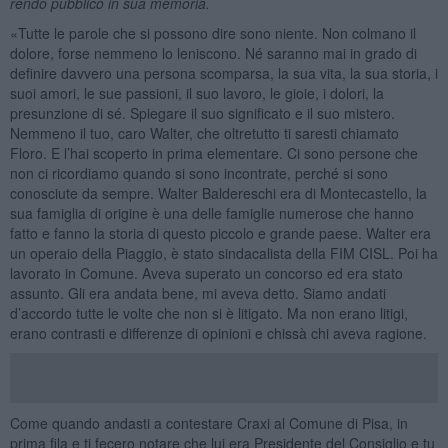
rendo pubblico in sua memoria.
«Tutte le parole che si possono dire sono niente. Non colmano il
dolore, forse nemmeno lo leniscono. Né saranno mai in grado di
definire davvero una persona scomparsa, la sua vita, la sua storia, i
suoi amori, le sue passioni, il suo lavoro, le gioie, i dolori, la
presunzione di sé. Spiegare il suo significato e il suo mistero.
Nemmeno il tuo, caro Walter, che oltretutto ti saresti chiamato
Floro. E l’hai scoperto in prima elementare. Ci sono persone che
non ci ricordiamo quando si sono incontrate, perché si sono
conosciute da sempre. Walter Baldereschi era di Montecastello, la
sua famiglia di origine è una delle famiglie numerose che hanno
fatto e fanno la storia di questo piccolo e grande paese. Walter era
un operaio della Piaggio, è stato sindacalista della FIM CISL. Poi ha
lavorato in Comune. Aveva superato un concorso ed era stato
assunto. Gli era andata bene, mi aveva detto. Siamo andati
d’accordo tutte le volte che non si è litigato. Ma non erano litigi,
erano contrasti e differenze di opinioni e chissà chi aveva ragione.
Come quando andasti a contestare Craxi al Comune di Pisa, in
prima fila e ti fecero notare che lui era Presidente del Consiglio e tu