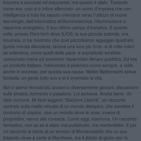
incontro a successi ed insuccessi, ma questo è stato. Testardo
come era, così si è infine affermato: un uomo d’impresa che con
intelligenza e fiuto ha saputo orientarsi verso l’utilizzo di nuove
tecnologie, dall’informatica all’illuminotecnica, l’illuminazione a
risparmio energetico. Il suo ultimo campo d’iniziativa. E quante
volte, presso Pont-tech dove ILIOS, la sua piccola azienda, era
incubata, ci ha mostrato che quel piccolissimo aggeggio quadrato,
quella minuta diavoleria, faceva una luce più forte -e di mille colori
se volevamo, come quelli della pace- e soprattutto avrebbe
consumato meno ed avremmo risparmiato denaro pubblico. Ed era
un prodotto italiano. Infervorato e polemico come sempre, a volte
anche in eccesso, per questa sua causa. Walter Baldereschi aveva
fantasia, un genio tutto suo e si è inventato la vita.
Noi ci siamo ritrovati più anziani o diversamente giovani: discussioni
sulla sinistra, tormento e passione. Lui scriveva. Anche bene. Un
vizio comune. Mi fece leggere “Stazione Libertà”, un racconto
centrato sulla realtà virtuale di un mondo distopico, che sarebbe il
contrario di utopico, cioè un mondo dove le cose, invece di
progredire, vanno alla rovescia. Come oggi, insomma. Un racconto
fantastico, non so se è stato mai pubblicato, ma meriterebbe. E poi
mi raccontò la storia di un terreno di Montecastello che un suo
bisavolo vinse a carte al Marchese, ma il debito di gioco non fu