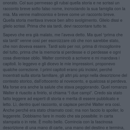
onorato. Col suo permesso gli rubai quella storia e ne scrissi un
racconto breve sotto falso nome, incrociando la sua famiglia con la
mia. Ma venne malinconico e breve come un racconto breve.
Quella storia meritava invece ben altro svolgimento. Glielo dissi e
glielo scrissi. Prima che sia tardi, devi raccontare tutto te.
Sapevo che era già malato, me l’aveva detto. Ma quel “prima che
sia tardi” venne così per esorcizzare ciò che non sarebbe stato,
che non doveva essere. Tardi solo per noi, prima di rincoglionire
del tutto, prima che la memoria si perdesse e ci perdesse e ogni
cosa divenisse oblio. Walter cominciò a scrivere e mi mandava i
capitoli. Io leggevo e gli dicevo le mie impressioni, proponevo
qualche correzione. I primi capitoli erano più incisivi, perché
incentrati sulla storia familiare, gli altri più ampi nella descrizione del
contesto storico, dall’ottocento al novecento, e qualcosa si perdeva.
Ma forse era anche la salute che stava peggiorando. Quel romanzo
Walter è riuscito a finirlo, si chiama “I due campi”. Credo sia stato
fatto leggere ad esperti di storia e merita di essere pubblicato e
letto. Lì, dentro quel racconto, si capisce perché Walter era così.
Anche perché era stato chiamato così; ma non faccio lo spoiler, lo
leggerete. Dobbiamo fare in modo che sia possibile: in carta
stampata o in rete. È molto bello. Comincia con la fascinosa
descrizione di una mano di carte, una mano del destino e termina,