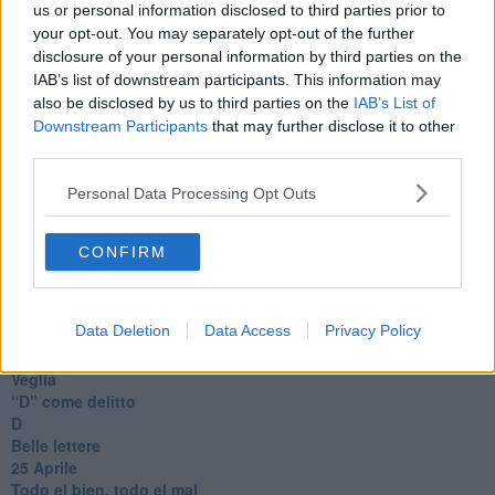
Coraçào
us or personal information disclosed to third parties prior to
Charlie
your opt-out. You may separately opt-out of the further
Il telefono del vento
disclosure of your personal information by third parties on the
Testamento & Commiato
IAB’s list of downstream participants. This information may
Poeta
also be disclosed by us to third parties on the
IAB’s List of
​La colpa - Memorie del commissario
Downstream Participants
that may further disclose it to other
Autunno
third parties.
Gracias a la vida
Somnium
Personal Data Processing Opt Outs
Fly me to the moon
Hop!
O sonho de um prisioneiro
CONFIRM
Memòrias
Sto qui
Scrivi
Data Deletion
Data Access
Privacy Policy
Bestiario
Pillole
Veglia
​“D” come delitto
D
Belle lettere
25 Aprile
Todo el bien, todo el mal