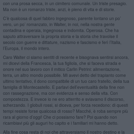
con una prosa secca, in un cimitero comunale. Un triste presagio.
Ma non è un romanzo triste, anzi, è pieno di vita e di storie.
C’è qualcosa di quel fabbro ingegnoso, parente lontano un po’
vero, un po’ romanzato, in Walter, in noi, nella nostra gente
contadina e operaia, ingegnosa e indomita. Operosa. Che ha
saputo attraversare la propria storia e la storia che travolse il
secolo con guerre e dittature, nazismo e fascismo e ferì l’Italia,
l’Europa, il mondo intero.
Caro Walter ci siamo sentiti di recente e bisognava sentirsi ancora,
mi dicevi della Francesca, la tua figliola, che si faceva strada e
onore nel suo lavoro con il mitico Carlin Petrini: alimentazione,
terra, un altro mondo possibile. Mi avevi detto del trapianto come
ultimo tentativo, il dono compatibile di un tuo caro fratello, della tua
famiglia di Montecastello. E parlavi dell’eventualità della fine non
con rassegnazione, ma con evidenza e senso della vita. Con
compostezza. E invece io ne ero atterrito e sviavamo il discorso,
scherzando. I globuli rossi, si diceva, per forza recedono: di questi
tempi resiste forse qualcosa di rosso? Macché, è roba sempre più
rara al giorno d’oggi! Che ci possiamo fare? Poi quando non
ricambiavi più gli auguri ho capito e i familiari mi hanno detto.
Alla fine cosa resta di noi che attraversiamo il nostro destino e la