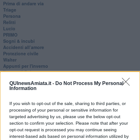
Prima di andare via
Triage
Persona
Relitti
Lucio
PRIMO
Sogni & incubi
Accidenti all’amore
Protezione civile
Walter
Appunti per l'inverno
Il muro di Baj
Biografia emotiva
QUInewsAmiata.it -
Do Not Process My Personal
La tempesta e altro
Information
Umani
I bolidi
Parole
If you wish to opt-out of the sale, sharing to third parties, or
Amarezza
processing of your personal or sensitive information for
Colpa & merito
targeted advertising by us, please use the below opt-out
Vento
section to confirm your selection. Please note that after your
​LA PANCHINA ROSSA Requiem per il Commissario
opt-out request is processed you may continue seeing
Ospedali del cuore
interest-based ads based on personal information utilized by