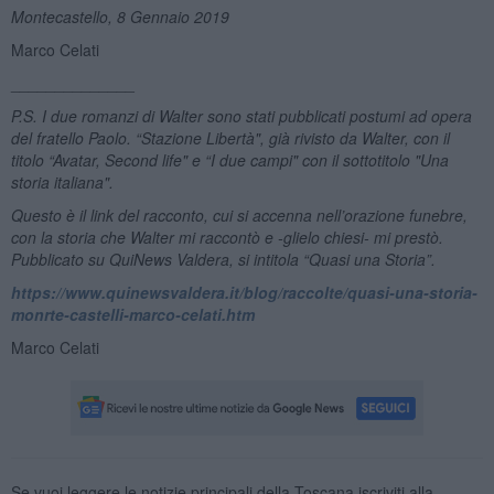
Montecastello, 8 Gennaio 2019
Marco Celati
______________
P.S. I due romanzi di Walter sono stati pubblicati
postumi ad opera
del fratello Paolo. “Stazione Libertà",
già rivisto da Walter, con il
titolo “Avatar, Second
life" e “I due campi
" con il sottotitolo "Una
storia italiana".
Questo è il link del
racconto, cui si accenna nell
’orazione funebre,
con la storia che Walter mi raccontò e -glielo chiesi- mi prestò.
Pubblicato su QuiNews Valdera,
si intitola “Quasi una Storia”.
https://www.quinewsvaldera.it/blog/raccolte/quasi-una-storia-
monrte-castelli-marco-celati.htm
Marco Celati
Se vuoi leggere le notizie principali della Toscana iscriviti alla