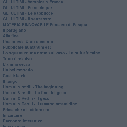
GLI ULTIMI - Veronica & Franca
GLI ULTIMI - Ecco cinque
GLI ULTIMI - Le babbucce
GLI ULTIMI - Il senzatetto
MATERIA RINNOVABILE Pensiero di Pasqua
Il partigiano
Alla fine
Una poesia & un racconto
Pubblicare humanum est
Lo squaraus:una notte sul vaso - La nuit africaine
Tutto è relativo
L'anima secca
Un bel mortorio
Cosi è la vita
Il tango
​Uomini & rettili - The beginning
​Uomini & rettili - La fine del geco
Uomini & Rettili - Il geco
Uomini & Rettili - Il ramarro smeraldino
Prima che mi addormenti
In carcere
Racconto interattivo
Igea marina