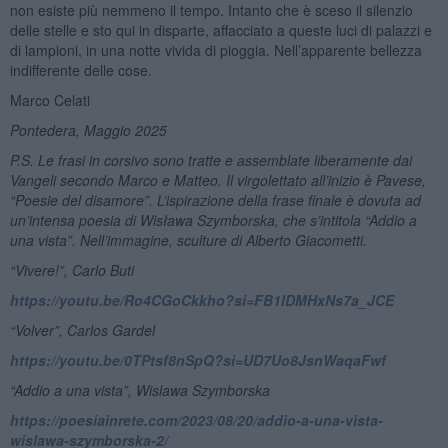
non esiste più nemmeno il tempo. Intanto che è sceso il silenzio
delle stelle e sto qui in disparte, affacciato a queste luci di palazzi e
di lampioni, in una notte vivida di pioggia. Nell’apparente bellezza
indifferente delle cose.
Marco Celati
Pontedera, Maggio 2025
P.S. Le frasi in corsivo sono tratte
e assemblate liberamente dai
Vangeli secondo Marco e Matteo. Il virgolettato
all’inizio è Pavese,
“Poesie del disamore
”.
L’ispirazione
della frase finale
è dovuta ad
un
’
intensa poesia di Wisława Szymborska, che s
’intitola
“Addio a
una vista
”. Nell’immagine, sculture di Alberto Giacometti.
“Vivere!”, Carlo Buti
https://youtu.be/Ro4CGoCkkho?si=FB1lDMHxNs7a_JCE
“Volver”, Carlos Gardel
https://youtu.be/0TPtsf8nSpQ?si=UD7Uo8JsnWaqaFwf
“Addio a una vista”, Wislawa Szymborska
https://poesiainrete.com/2023/08/20/addio-a-una-vista-
wislawa-szymborska-2/