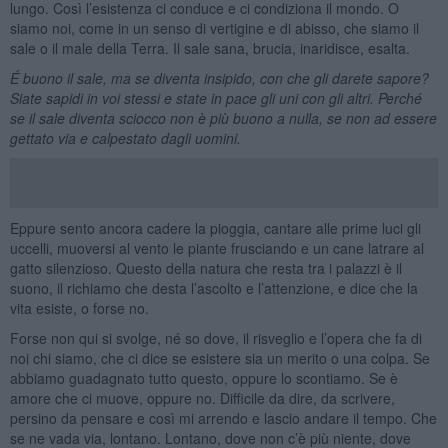
lungo. Così l’esistenza ci conduce e ci condiziona il mondo. O
siamo noi, come in un senso di vertigine e di abisso, che siamo il
sale o il male della Terra. Il sale sana, brucia, inaridisce, esalta.
É buono
il sale, ma se diventa insipido, con che gli darete sapore?
Siate sapidi in voi stessi e state in pace gli uni con gli altri. Perché
se il sale diventa sciocco non è più buono a nulla, se non ad essere
gettato via e calpestato dagli uomini.
Eppure sento ancora cadere la pioggia, cantare alle prime luci gli
uccelli, muoversi al vento le piante frusciando e un cane latrare al
gatto silenzioso. Questo della natura che resta tra i palazzi è il
suono, il richiamo che desta l’ascolto e l’attenzione, e dice che la
vita esiste, o forse no.
Forse non qui si svolge, né so dove, il risveglio e l’opera che fa di
noi chi siamo, che ci dice se esistere sia un merito o una colpa. Se
abbiamo guadagnato tutto questo, oppure lo scontiamo. Se è
amore che ci muove, oppure no. Difficile da dire, da scrivere,
persino da pensare e così mi arrendo e lascio andare il tempo. Che
se ne vada via, lontano. Lontano, dove non c’è più niente, dove