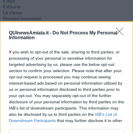
Il lago
Il diluvio
La classe
Pensieri incoerenti
Dal balcone
Insomnia
QUInewsAmiata.it -
Do Not Process My Personal
Il guardiano
Information
Lo sgombero
Erodoto e Tucidide
If you wish to opt-out of the sale, sharing to third parties, or
Il padre della storia
processing of your personal or sensitive information for
Pensieri brevi
targeted advertising by us, please use the below opt-out
L'evoluzione della specie
section to confirm your selection. Please note that after your
Il servizio
opt-out request is processed you may continue seeing
Riflessioni
interest-based ads based on personal information utilized by
L'Oscuro
Generazioni
us or personal information disclosed to third parties prior to
Cristobal
your opt-out. You may separately opt-out of the further
Il paese dei balocchi
disclosure of your personal information by third parties on the
Ciò che resta
IAB’s list of downstream participants. This information may
La balena
also be disclosed by us to third parties on the
IAB’s List of
Vittorio
Downstream Participants
that may further disclose it to other
La bufera
third parties.
Il mago, la pera e il Bar la Posta