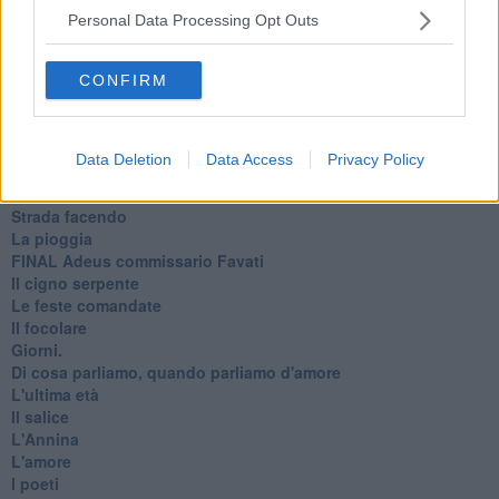
Primavera
Personal Data Processing Opt Outs
Elogio dell'ombra
Pensieri
CONFIRM
Mono logo
Settembre
Fabrizia
​Scilla & Cariddi, un sogno di mezza estate
Data Deletion
Data Access
Privacy Policy
Anna
I pensieri fragili
Strada facendo
La pioggia
FINAL Adeus commissario Favati
Il cigno serpente
Le feste comandate
Il focolare
Giorni.
Di cosa parliamo, quando parliamo d'amore
L'ultima età
Il salice
L'Annina
L'amore
I poeti