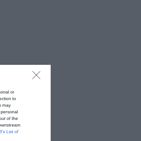
sonal or
ection to
ou may
 personal
out of the
 downstream
B’s List of