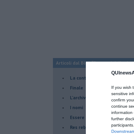
Articoli dal Blog “Racconti della do
QUInewsAm
La controversia degli azzimi
Finale
If you wish 
sensitive in
L'archivio
confirm you
continue se
I nomi
information 
Essere
further disc
participants
Res rebus
Downstream 