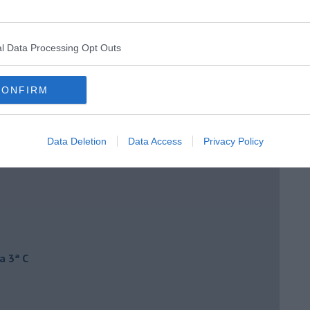
l Data Processing Opt Outs
CONFIRM
Data Deletion
Data Access
Privacy Policy
a 3ª C