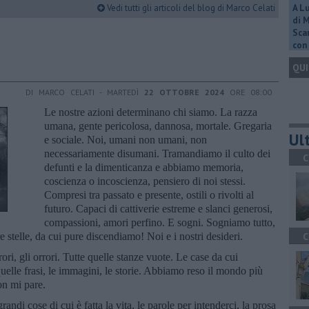
Vedi tutti gli articoli del blog di Marco Celati
A L
di 
Scar
con 
QUI
DI MARCO CELATI - MARTEDÌ
22 OTTOBRE 2024
ORE 08:00
Le nostre azioni determinano chi siamo. La razza
umana, gente pericolosa, dannosa, mortale. Gregaria
Ult
e sociale. Noi, umani non umani, non
necessariamente disumani. Tramandiamo il culto dei
C
defunti e la dimenticanza e abbiamo memoria,
coscienza o incoscienza, pensiero di noi stessi.
Compresi tra passato e presente, ostili o rivolti al
futuro. Capaci di cattiverie estreme e slanci generosi,
compassioni, amori perfino. E sogni. Sogniamo tutto,
 stelle, da cui pure discendiamo! Noi e i nostri desideri.
C
rori, gli orrori. Tutte quelle stanze vuote. Le case da cui
uelle frasi, le immagini, le storie. Abbiamo reso il mondo più
on mi pare.
andi cose di cui è fatta la vita, le parole per intenderci, la prosa