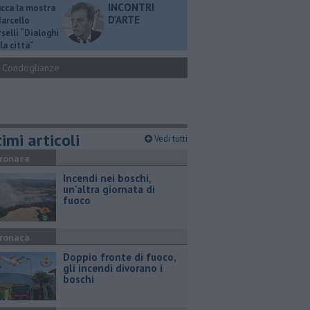
INCONTRI
ucca la mostra
D'ARTE
Marcello
selli “Dialoghi
la città"
Condoglianze
imi articoli
Vedi tutti
ronaca
Incendi nei boschi,
un'altra giornata di
fuoco
ronaca
Doppio fronte di fuoco,
gli incendi divorano i
boschi