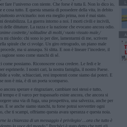
L
er fare l’universo con niente. Che forse è tutta lì. Non lo dico io,
 e cosa tutto. E questa smania di possedere della vita, in debito
piuttosto avvicinarlo: non era meglio prima, non è mai stato.
destabilizza. La guerra intorno a noi. I morti civili e incivili,
chi delle dittature. La razza e la nazione che evocano ancora odio.
anime costrette,/ solitudine di molti,/ vuoto vissuto male,/
A
ora mi chiedo: chi sono io per dire, lamentarmi di me, scrivere
ella spirale che ci svolge. Un giro retrogrado, un piano male
procede, ma si annaspa. Si slitta. E non è lineare l’incedere, il
a ragione sono come stanchi di sé.
ci come possiamo. Riconoscere cosa credere. Le fedi e le
er esprimerle. I nostri cari, la nostra famiglia, il nostro Paese.
ile a volte, schiacciati, resi impotenti come siamo dai poteri. E
rase non è mia, è di un poeta scomparso.
o ancora sperare e ringraziare, cambiare noi stessi e tutto,
 tempo e il varco per trapassarlo esiste ancora, che ancora si
corgere una via di fuga, una prospettiva, una salvezza, anche per
o. E se anche siamo stanchi, tu forse potrai sovvertire ogni
no, che ti scampi, offriamo questa avara speranza e questa noia.
varne la chiarezza di un messaggio è privilegio/ …ora che tutto è
a dentro la voce del mondo”.
Perchéci è stato detto che tutti gli