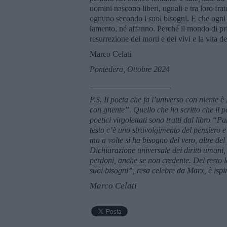
uomini nascono liberi, uguali e tra loro fra
ognuno secondo i suoi bisogni. E che ogni l
lamento, né affanno. Perché il mondo di pri
resurrezione dei morti e dei vivi e la vita d
Marco Celati
Pontedera, Ottobre 2024
____________________
P.S. Il poeta che fa l
’
universo con niente è
con gnente”
. Quello che ha scritto che il 
poetici virgolettati sono tratti dal libro 
testo c’è uno stravolgimento del pensiero e
ma a volte si ha bisogno del vero, altre del 
Dichiarazione universale dei diritti umani,
perdoni, anche se non credente. Del resto 
suoi bisogni”
, resa celebre da Marx, è ispi
Marco Celati