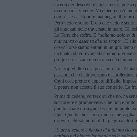
incerta per descrivere chi siamo, la poesia p
ma un poeta vivente. Mi chiedo cos’è niente
con sé stessa. Eppure mai negare il futuro, 
Però vedo e sento. E ciò che vedo e sento mi 
gli annegati nelle traversate in mare. Gli e
La Terra che soffre. E
“soltanto dolore/ di 
mancanza o assenza di uno scopo”
. E all
cose? Forse siamo entrati in un giro lento d
inclinato, sfavorevole al cammino. Forse si 
progresso: la cara democrazia e la luminos
Non saprei dire cosa possiamo fare. Aiutar
passioni che ci attraversano e la tolleranza p
Ogni cosa preme e appare difficile. Impossib
il potere non accetta il suo contrario. La f
Prima di cedere, vorrei dirti che no, ha sens
soccorrere e promuovere. Che non è finito il
può tracciare un segno, fissare un punto, s
i più. Quello che siamo, quello che vogliam
disegno, chissà, non noi. In pegno al desti
“Stare a vedere è facoltà
di tutti/ ma rica
perduto nel bianco lontano/ e sale, sale d