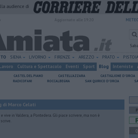
alla audience di
o
Aggiornato alle 19:20
METEO
Sab
ETO
SIENA
LIVORNO
FIRENZE
AREZZO
PRATO
PISTOI
Lavoro
Cultura e Spettacolo
Eventi
Sport
Blog
Interviste
CASTEL DEL PIANO
CASTELL'AZZARA
CASTIGLIONE D'ORCIA
RADICOFANI
ROCCALBEGNA
SAN QUIRICO D'ORCIA
S
 di Marco Celati
vive in Valdera, a Pontedera. Gli piace scrivere, ma non è
scrive.
Q