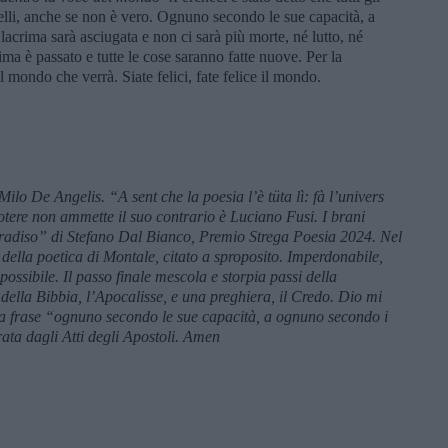
telli, anche se non è vero. Ognuno secondo le sue capacità, a
acrima sarà asciugata e non ci sarà più morte, né lutto, né
ma è passato e tutte le cose saranno fatte nuove. Per la
el mondo che verrà. Siate felici, fate felice il mondo.
 Milo De Angelis.
“
A sent che la poesia l’è tü
ta lì: fà l
’
univers
potere non ammette il suo contrario è Luciano Fusi. I brani
“Paradiso” di Stefano Dal Bianco, Premio Strega Poesia 2024. Nel
 della poetica di Montale, citato a sproposito. Imperdonabile,
possibile. Il passo finale mescola e storpia passi della
 della Bibbia, l’Apocalisse, e una preghiera, il Credo. Dio mi
la frase “ognuno secondo le sue capacità
, a ognuno secondo i
rata dagli Atti degli Apostoli. Amen