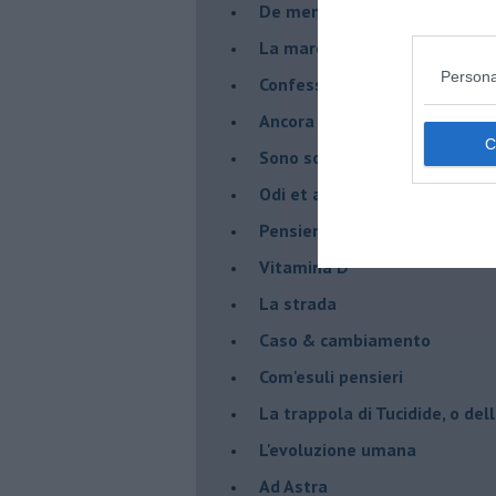
De mente
La marcia
Persona
Confessioni del pappagallo
Ancora pensieri & disordine
Sono solo parole
Odi et amo
Pensieri in disordine sparso
Vitamina D
La strada
Caso & cambiamento
Com'esuli pensieri
La trappola di Tucidide, o dell
L'evoluzione umana
Ad Astra