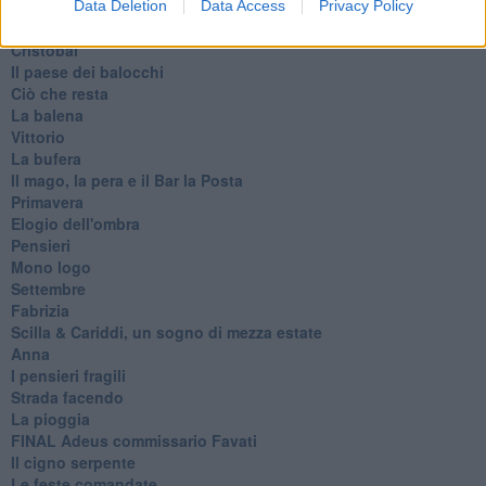
L'Oscuro
Data Deletion
Data Access
Privacy Policy
Generazioni
Cristobal
Il paese dei balocchi
Ciò che resta
La balena
Vittorio
La bufera
Il mago, la pera e il Bar la Posta
Primavera
Elogio dell'ombra
Pensieri
Mono logo
Settembre
Fabrizia
​Scilla & Cariddi, un sogno di mezza estate
Anna
I pensieri fragili
Strada facendo
La pioggia
FINAL Adeus commissario Favati
Il cigno serpente
Le feste comandate