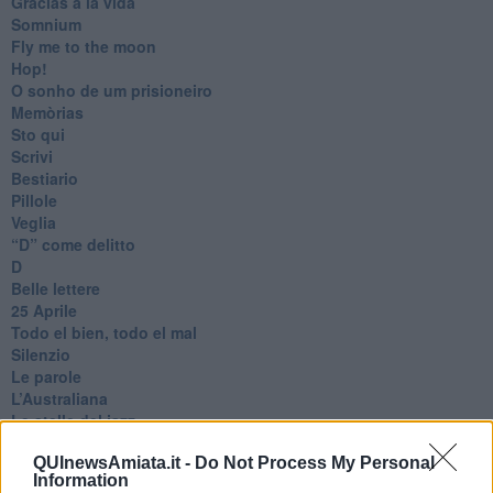
Gracias a la vida
Somnium
Fly me to the moon
Hop!
O sonho de um prisioneiro
Memòrias
Sto qui
Scrivi
Bestiario
Pillole
Veglia
​“D” come delitto
D
Belle lettere
25 Aprile
Todo el bien, todo el mal
Silenzio
Le parole
​L’Australiana
Le stelle del jazz
Vita & morte
QUInewsAmiata.it -
Do Not Process My Personal
Auguri
Information
Moro