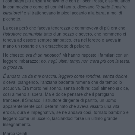
I compagni più anziani venivano e con gli occhi rossi, dissimulando
la commozione come gli uomini fanno, dicevano
"
è stato il nostro
istruttore!"
e si trattenevano in piedi accanto alla bara, a mo' di
picchetto.
La cosa però che faceva tenerezza e commoveva di più era che
l'istruttore comunista
tutto d'un pezzo e severo, che nemmeno ci
teneva ad essere sempre simpatico, era nel feretro e aveva in
mano un rosario e un orsacchiotto di peluche.
Ho chiesto:
era di un nipotino?
Mi hanno risposto i familiari con un
leggero imbarazzo:
no
, negli ultimi tempi non c'era più
con la testa
,
ci giocava
.
É andato via da mie
braccia, leggero come rondine, senza dolore
,
diceva, piangendo, l'anziana badante rumena che da tempo lo
accudiva. Era morto nel sonno, senza soffrire: così almeno si dice,
così almeno si spera. Ma è dolce pensare che il partigiano
francese, il Sindaco, l'istruttore dirigente di partito, un uomo
apparentemente così determinato che aveva vissuto una vita
eroica, dura e impegnativa, se ne andava così, tornato bambino e
leggero come un uccello, lasciandoci forse un ultimo grande
insegnamento.
Marco Celati