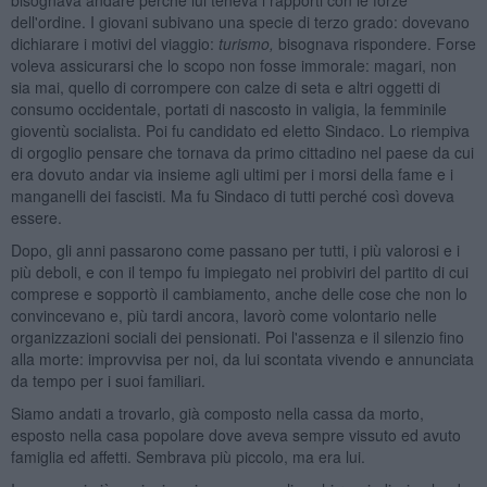
dell'ordine. I giovani subivano una specie di terzo grado: dovevano
dichiarare i motivi del viaggio:
turismo,
bisognava rispondere. Forse
voleva assicurarsi che lo scopo non fosse immorale: magari, non
sia mai, quello di corrompere con calze di seta e altri oggetti di
consumo occidentale, portati di nascosto in valigia, la femminile
gioventù socialista. Poi fu candidato ed eletto Sindaco. Lo riempiva
di orgoglio pensare che tornava da primo cittadino nel paese da cui
era dovuto andar via insieme agli ultimi per i morsi della fame e i
manganelli dei fascisti. Ma fu Sindaco di tutti perché così doveva
essere.
Dopo, gli anni passarono come passano per tutti, i più valorosi e i
più deboli, e con il tempo fu impiegato nei probiviri del partito di cui
comprese e sopportò il cambiamento, anche delle cose che non lo
convincevano e, più tardi ancora, lavorò come volontario nelle
organizzazioni sociali dei pensionati. Poi l'assenza e il silenzio fino
alla morte: improvvisa per noi, da lui scontata vivendo e annunciata
da tempo per i suoi familiari.
Siamo andati a trovarlo, già composto nella cassa da morto,
esposto nella casa popolare dove aveva sempre vissuto ed avuto
famiglia ed affetti. Sembrava più piccolo, ma era lui.