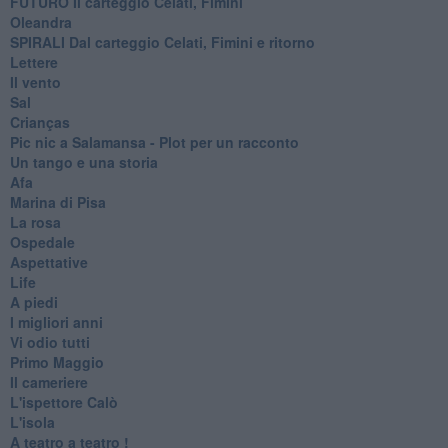
FUTURO Il carteggio Celati, Fimini
Oleandra
SPIRALI Dal carteggio Celati, Fimini e ritorno
Lettere
Il vento
Sal
Crianças
Pic nic a Salamansa - Plot per un racconto
Un tango e una storia
Afa
Marina di Pisa
La rosa
Ospedale
Aspettative
Life
A piedi
I migliori anni
Vi odio tutti
Primo Maggio
Il cameriere
L'ispettore Calò
L'isola
A teatro a teatro !