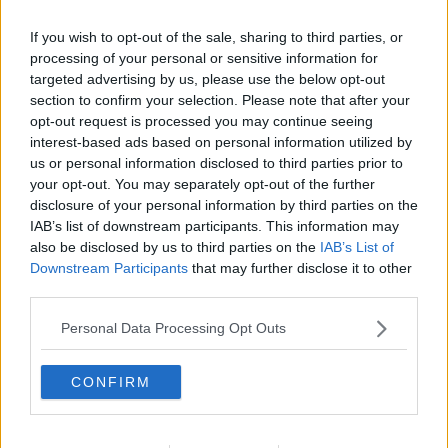
Passanti
Continuando, la nonna e il carretto
If you wish to opt-out of the sale, sharing to third parties, or
Metaverso smart
processing of your personal or sensitive information for
Fiamme
targeted advertising by us, please use the below opt-out
Anzi
section to confirm your selection. Please note that after your
Confessioni autoreferenziali
opt-out request is processed you may continue seeing
Utopie
interest-based ads based on personal information utilized by
Estate
us or personal information disclosed to third parties prior to
Il lago
your opt-out. You may separately opt-out of the further
Il diluvio
disclosure of your personal information by third parties on the
La classe
IAB’s list of downstream participants. This information may
Pensieri incoerenti
also be disclosed by us to third parties on the
IAB’s List of
Dal balcone
Downstream Participants
that may further disclose it to other
Insomnia
third parties.
Il guardiano
Lo sgombero
Personal Data Processing Opt Outs
Erodoto e Tucidide
Il padre della storia
Pensieri brevi
CONFIRM
L'evoluzione della specie
Il servizio
Riflessioni