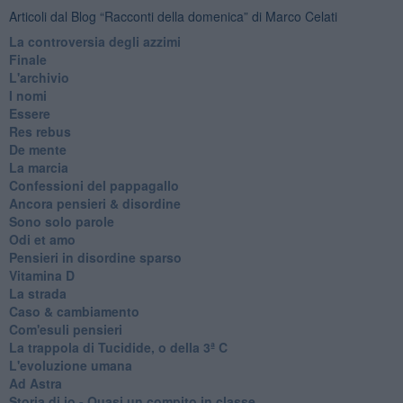
Articoli dal Blog “Racconti della domenica” di Marco Celati
La controversia degli azzimi
Finale
L'archivio
I nomi
Essere
Res rebus
De mente
La marcia
Confessioni del pappagallo
Ancora pensieri & disordine
Sono solo parole
Odi et amo
Pensieri in disordine sparso
Vitamina D
La strada
Caso & cambiamento
Com'esuli pensieri
La trappola di Tucidide, o della 3ª C
L'evoluzione umana
Ad Astra
Storia di io - Quasi un compito in classe