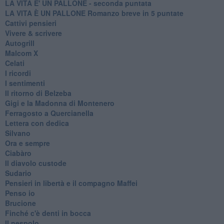
LA VITA E' UN PALLONE - seconda puntata
LA VITA È UN PALLONE Romanzo breve in 5 puntate
Cattivi pensieri
Vivere & scrivere
Autogrill
Malcom X
Celati
I ricordi
I sentimenti
Il ritorno di Belzeba
Gigi e la Madonna di Montenero
Ferragosto a Quercianella
Lettera con dedica
Silvano
Ora e sempre
Ciabàro
Il diavolo custode
Sudario
Pensieri in libertà e il compagno Maffei
Penso io
Brucione
Finché c'è denti in bocca
Il nespolo