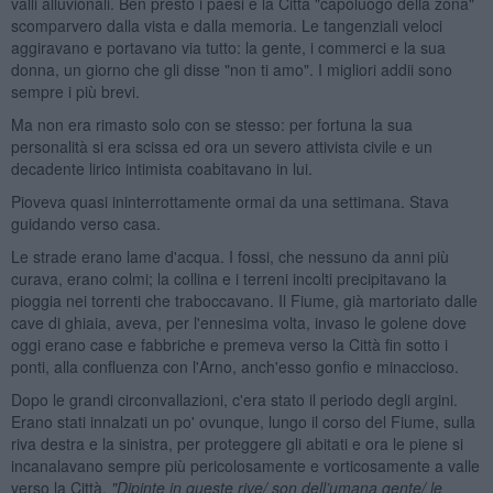
valli alluvionali. Ben presto i paesi e la Città "capoluogo della zona"
scomparvero dalla vista e dalla memoria. Le tangenziali veloci
aggiravano e portavano via tutto: la gente, i commerci e la sua
donna, un giorno che gli disse "non ti amo". I migliori addii sono
sempre i più brevi.
Ma non era rimasto solo con se stesso: per fortuna la sua
personalità si era scissa ed ora un severo attivista civile e un
decadente lirico intimista coabitavano in lui.
Pioveva quasi ininterrottamente ormai da una settimana. Stava
guidando verso casa.
Le strade erano lame d'acqua. I fossi, che nessuno da anni più
curava, erano colmi; la collina e i terreni incolti precipitavano la
pioggia nei torrenti che traboccavano. Il Fiume, già martoriato dalle
cave di ghiaia, aveva, per l'ennesima volta, invaso le golene dove
oggi erano case e fabbriche e premeva verso la Città fin sotto i
ponti, alla confluenza con l'Arno, anch'esso gonfio e minaccioso.
Dopo le grandi circonvallazioni, c'era stato il periodo degli argini.
Erano stati innalzati un po' ovunque, lungo il corso del Fiume, sulla
riva destra e la sinistra, per proteggere gli abitati e ora le piene si
incanalavano sempre più pericolosamente e vorticosamente a valle
verso la Città.
"Dipinte in queste rive/ son dell
’
umana gente/ le