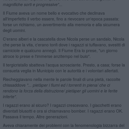
magnifiche sorti e progressive"...
Il Fiume aveva un nome bello e evocativo che declinava
all'imperfetto il verbo essere, fino a rievocare un'epoca passata:
forse un richiamo, un avvertimento alla memoria e alla sicumera
degli uomini.
C'erano alberi e la cascatella dove Nicola perse un sandalo, Nicola
che perse la vita, c'erano tonfi dove i ragazzi si tuffavano, svestiti di
camiciole e qualcuno annegò. Il Fiume Era lo prese, "un giorno
atroce lo prese e l'immerse anzitempo nel buio".
Il tergicristallo sbatteva l'acqua scrosciante. Presto, a casa; forse la
consueta veglia in Municipio con le autorità e i volontari allertati.
Riecheggiavano nella mente le parole finali di una pietà, raccolte
chissaddove
"... piet
à
per i fiumi ed i torrenti in piena/ che ci
rendono la forza della distruzione/ piet
à
per gli uomini e le ferite
inferte".
I ragazzi erano al sicuro? I ragazzi crescevano. I giacchetti erano
diventati blusotti e ora si chiamavano bomber. I ragazzi erano OK.
Passava il tempo. Altre generazioni.
Aveva chiaramente dei problemi con la fenomenologia bizzarra del