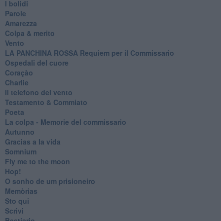
I bolidi
Parole
Amarezza
Colpa & merito
Vento
​LA PANCHINA ROSSA Requiem per il Commissario
Ospedali del cuore
Coraçào
Charlie
Il telefono del vento
Testamento & Commiato
Poeta
​La colpa - Memorie del commissario
Autunno
Gracias a la vida
Somnium
Fly me to the moon
Hop!
O sonho de um prisioneiro
Memòrias
Sto qui
Scrivi
Bestiario