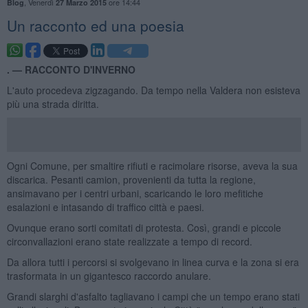
,
Venerdì
ore 14:44
Blog
27 Marzo 2015
Un racconto ed una poesia
. —
RACCONTO D'INVERNO
L'auto procedeva zigzagando. Da tempo nella Valdera non esisteva
più una strada diritta.
Ogni Comune, per smaltire rifiuti e racimolare risorse, aveva la sua
discarica. Pesanti camion, provenienti da tutta la regione,
ansimavano per i centri urbani, scaricando le loro mefitiche
esalazioni e intasando di traffico città e paesi.
Ovunque erano sorti comitati di protesta. Così, grandi e piccole
circonvallazioni erano state realizzate a tempo di record.
Da allora tutti i percorsi si svolgevano in linea curva e la zona si era
trasformata in un gigantesco raccordo anulare.
Grandi slarghi d'asfalto tagliavano i campi che un tempo erano stati