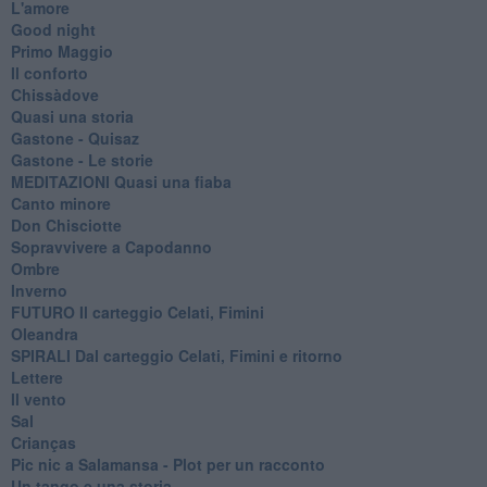
L'amore
Good night
Primo Maggio
Il conforto
Chissàdove
Quasi una storia
Gastone - Quisaz
Gastone - Le storie
MEDITAZIONI Quasi una fiaba
Canto minore
Don Chisciotte
Sopravvivere a Capodanno
Ombre
Inverno
FUTURO Il carteggio Celati, Fimini
Oleandra
SPIRALI Dal carteggio Celati, Fimini e ritorno
Lettere
Il vento
Sal
Crianças
Pic nic a Salamansa - Plot per un racconto
Un tango e una storia