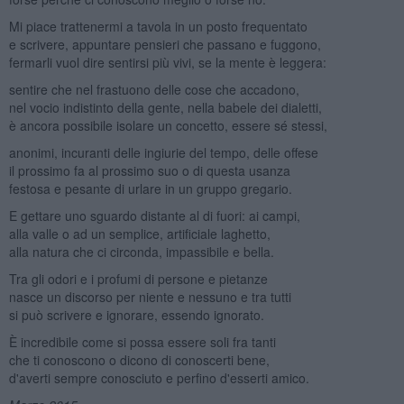
Mi piace trattenermi a tavola in un posto frequentato
e scrivere, appuntare pensieri che passano e fuggono,
fermarli vuol dire sentirsi più vivi, se la mente è leggera:
sentire che nel frastuono delle cose che accadono,
nel vocio indistinto della gente, nella babele dei dialetti,
è ancora possibile isolare un concetto, essere sé stessi,
anonimi, incuranti delle ingiurie del tempo, delle offese
il prossimo fa al prossimo suo o di questa usanza
festosa e pesante di urlare in un gruppo gregario.
E gettare uno sguardo distante al di fuori: ai campi,
alla valle o ad un semplice, artificiale laghetto,
alla natura che ci circonda, impassibile e bella.
Tra gli odori e i profumi di persone e pietanze
nasce un discorso per niente e nessuno e tra tutti
si può scrivere e ignorare, essendo ignorato.
È incredibile come si possa essere soli fra tanti
che ti conoscono o dicono di conoscerti bene,
d'averti sempre conosciuto e perfino d'esserti amico.