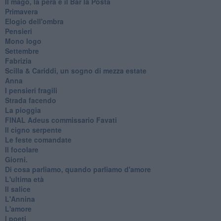
Il mago, la pera e il Bar la Posta
Primavera
Elogio dell'ombra
Pensieri
Mono logo
Settembre
Fabrizia
​Scilla & Cariddi, un sogno di mezza estate
Anna
I pensieri fragili
Strada facendo
La pioggia
FINAL Adeus commissario Favati
Il cigno serpente
Le feste comandate
Il focolare
Giorni.
Di cosa parliamo, quando parliamo d'amore
L'ultima età
Il salice
L'Annina
L'amore
I poeti