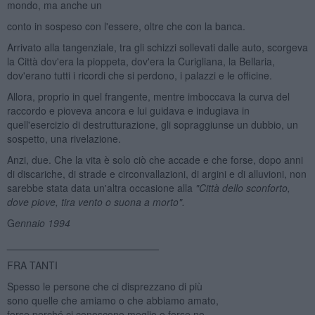
mondo, ma anche un
conto in sospeso con l'essere, oltre che con la banca.
Arrivato alla tangenziale, tra gli schizzi sollevati dalle auto, scorgeva
la Città dov'era la pioppeta, dov'era la Curigliana, la Bellaria,
dov'erano tutti i ricordi che si perdono, i palazzi e le officine.
Allora, proprio in quel frangente, mentre imboccava la curva del
raccordo e pioveva ancora e lui guidava e indugiava in
quell'esercizio di destrutturazione, gli sopraggiunse un dubbio, un
sospetto, una rivelazione.
Anzi, due. Che la vita è solo ciò che accade e che forse, dopo anni
di discariche, di strade e circonvallazioni, di argini e di alluvioni, non
sarebbe stata data un'altra occasione alla
"Citt
à
dello sconforto,
dove piove, tira vento o suona a morto".
G
ennaio 1994
___________________________
FRA TANTI
Spesso le persone che ci disprezzano di più
sono quelle che amiamo o che abbiamo amato,
forse perché ci conoscono meglio o forse no.